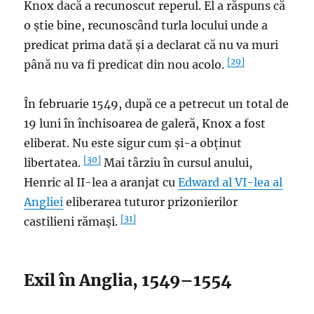
Knox dacă a recunoscut reperul. El a răspuns că
o știe bine, recunoscând turla locului unde a
predicat prima dată și a declarat că nu va muri
[29]
până nu va fi predicat din nou acolo.
În februarie 1549, după ce a petrecut un total de
19 luni în închisoarea de galeră, Knox a fost
eliberat. Nu este sigur cum și-a obținut
[30]
libertatea.
Mai târziu în cursul anului,
Henric al II-lea a aranjat cu
Edward al VI-lea al
Angliei
eliberarea tuturor prizonierilor
[31]
castilieni rămași.
Exil în Anglia, 1549–1554