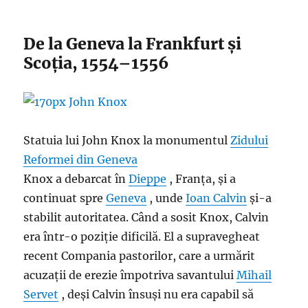
De la Geneva la Frankfurt și
Scoția, 1554–1556
Statuia lui John Knox la monumentul
Zidului
Reformei din
Geneva
Knox a debarcat în
Dieppe
, Franța, și a
continuat spre
Geneva
, unde
Ioan Calvin
și-a
stabilit autoritatea. Când a sosit Knox, Calvin
era într-o poziție dificilă. El a supravegheat
recent Compania pastorilor, care a urmărit
acuzații de erezie împotriva savantului
Mihail
Servet
, deși Calvin însuși nu era capabil să