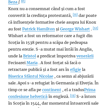
10]
Beza
[
Knox nu a consemnat când și cum a fost
[11]
convertit la credința protestantă,
dar poate
că influențele formative cheie asupra lui Knox
[12]
au fost
Patrick Hamilton
și
George Wishart
.
Wishart a fost un reformator care a fugit din
Scoția în 1538 pentru a scăpa de pedeapsa
pentru erezie. S-a mutat mai întâi în Anglia,
unde la
Bristol
a predicat împotriva
venerării
Fecioarei
Maria
. A fost forțat să facă o
retractare publică și a fost ars în
efigie
la
Biserica Sfântul Nicolae
, ca semn al abjurării
sale. Apoi s-a refugiat în Germania și Elveția. În
timp ce se afla pe
continent
, el a tradus
Prima
[13]
confesiune helvetică
în engleză.
S-a întors
în Scoția în 1544, dar momentul întoarcerii sale