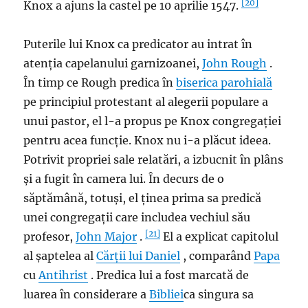
[20]
Knox a ajuns la castel pe 10 aprilie 1547.
Puterile lui Knox ca predicator au intrat în
atenția capelanului garnizoanei,
John Rough
.
În timp ce Rough predica în
biserica parohială
pe principiul protestant al alegerii populare a
unui pastor, el l-a propus pe Knox congregației
pentru acea funcție. Knox nu i-a plăcut ideea.
Potrivit propriei sale relatări, a izbucnit în plâns
și a fugit în camera lui. În decurs de o
săptămână, totuși, el ținea prima sa predică
unei congregații care includea vechiul său
[21]
profesor,
John Major
.
El a explicat capitolul
al șaptelea al
Cărții lui Daniel
, comparând
Papa
cu
Antihrist
. Predica lui a fost marcată de
luarea în considerare a
Bibliei
ca singura sa