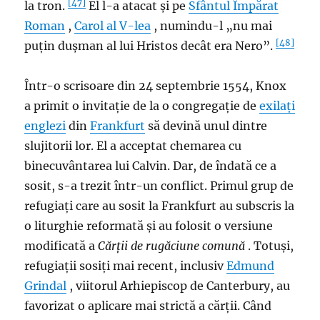
[47]
la tron.
El l-a atacat și pe
Sfântul Împărat
Roman
,
Carol al V-lea
, numindu-l „nu mai
[48]
puțin dușman al lui Hristos decât era Nero”.
Într-o scrisoare din 24 septembrie 1554, Knox
a primit o invitație de la o congregație de
exilați
englezi
din
Frankfurt
să devină unul dintre
slujitorii lor. El a acceptat chemarea cu
binecuvântarea lui Calvin. Dar, de îndată ce a
sosit, s-a trezit într-un conflict. Primul grup de
refugiați care au sosit la Frankfurt au subscris la
o liturghie reformată și au folosit o versiune
modificată a
Cărții de rugăciune comună
. Totuși,
refugiații sosiți mai recent, inclusiv
Edmund
Grindal
, viitorul Arhiepiscop de Canterbury, au
favorizat o aplicare mai strictă a cărții. Când