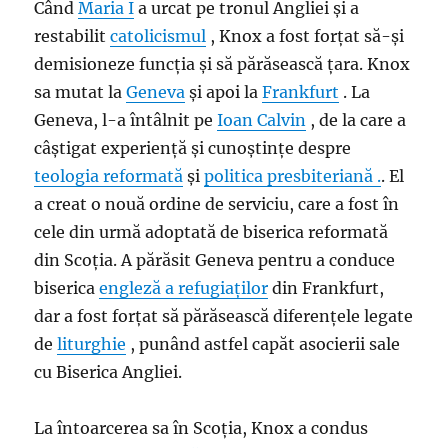
Când
Maria I
a urcat pe tronul Angliei și a
restabilit
catolicismul
, Knox a fost forțat să-și
demisioneze funcția și să părăsească țara. Knox
sa mutat la
Geneva
și apoi la
Frankfurt
. La
Geneva, l-a întâlnit pe
Ioan Calvin
, de la care a
câștigat experiență și cunoștințe despre
teologia reformată
și
politica presbiteriană .
. El
a creat o nouă ordine de serviciu, care a fost în
cele din urmă adoptată de biserica reformată
din Scoția. A părăsit Geneva pentru a conduce
biserica
engleză a refugiaților
din Frankfurt,
dar a fost forțat să părăsească diferențele legate
de
liturghie
, punând astfel capăt asocierii sale
cu Biserica Angliei.
La întoarcerea sa în Scoția, Knox a condus