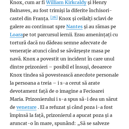
Knox, cum ar fi
William Kirkcaldy
și Henry
Balnaves, au fost trimiși la diferite închisori-
[26]
castel din Franța.
Knox și ceilalți sclavi de
galere au continuat spre
Nantes
și au rămas pe
Loara
pe tot parcursul iernii. Erau amenințați cu
tortură dacă nu dădeau semne adecvate de
venerație atunci când se săvârșește masa pe
navă. Knox a povestit un incident în care unul
dintre prizonieri – posibil el însuși, deoarece
Knox tindea să povestească anecdote personale
la persoana a treia – i s-a cerut să arate
devotament față de o imagine a Fecioarei
Maria. Prizonierului i s-a spus să-i dea un sărut
de
venerare
. El a refuzat și când poza i-a fost
împinsă la față, prizonierul a apucat poza și a
aruncat-o în mare, spunând: „Să se salveze