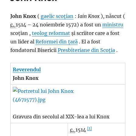
John Knox
(
gaelic scoțian
:
Iain Knox
), născut (
c.
1514
– 24 noiembrie 1572) a fost un
ministru
scoțian ,
teolog
reformat
și scriitor care a fost
un lider al
Reformei din țară
.
El a fost
fondatorul Bisericii
Presbiteriane
din Scoția
.
Reverendul
John Knox
Gravura din secolul al XIX-lea a lui Knox
[1]
c.
1514