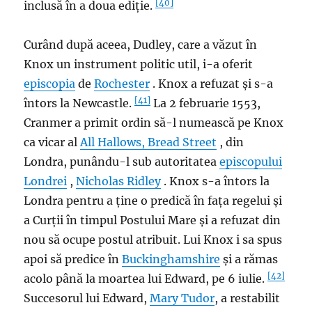
[40]
inclusă în a doua ediție.
Curând după aceea, Dudley, care a văzut în
Knox un instrument politic util, i-a oferit
episcopia
de
Rochester
. Knox a refuzat și s-a
[41]
întors la Newcastle.
La 2 februarie 1553,
Cranmer a primit ordin să-l numească pe Knox
ca vicar al
All Hallows, Bread Street
, din
Londra, punându-l sub autoritatea
episcopului
Londrei
,
Nicholas Ridley
. Knox s-a întors la
Londra pentru a ține o predică în fața regelui și
a Curții în timpul Postului Mare și a refuzat din
nou să ocupe postul atribuit. Lui Knox i sa spus
apoi să predice în
Buckinghamshire
și a rămas
[42]
acolo până la moartea lui Edward, pe 6 iulie.
Succesorul lui Edward,
Mary Tudor
, a restabilit