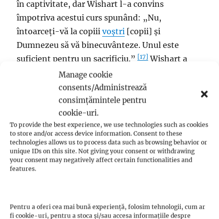
în captivitate, dar Wishart l-a convins
împotriva acestui curs spunând: „Nu,
întoarceți-vă la copiii
voștri
[copii] și
Dumnezeu să vă binecuvânteze. Unul este
[17]
suficient pentru un sacrificiu.”
Wishart a
fost ulterior urmărit penal de către acuzatorul
Manage cookie
public al ereticilor al lui Beaton,
arhidiaconul
consents/Administrează
John Lauder
. La 1 martie 1546, a fost ars pe rug
consimțămintele pentru
cookie-uri.
în prezența lui Beaton.
To provide the best experience, we use technologies such as cookies
to store and/or access device information. Consent to these
Knox evitase să fie arestat de lordul Bothwell
technologies allows us to process data such as browsing behavior or
unique IDs on this site. Not giving your consent or withdrawing
prin sfatul lui Wishart de a se întoarce la
your consent may negatively affect certain functionalities and
învățătură. S-a adăpostit cu Douglas în
features.
[18]
Longniddry.
Câteva luni mai târziu, el era
încă responsabil de elevi, fiii lui Douglas și
Pentru a oferi cea mai bună experiență, folosim tehnologii, cum ar
Cockburn, care s-au săturat să se mute dintr-
fi cookie-uri, pentru a stoca și/sau accesa informațiile despre