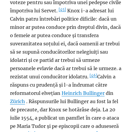
voteze pentru sau împotriva unei pedepse civile
[45]
împotriva lui Servet.
Knox i-a adresat lui
Calvin patru întrebări politice dificile: dacă un
minor ar putea conduce prin dreptul divin, dacă
o femeie ar putea conduce și transfera
suveranitatea soțului ei, dacă oamenii ar trebui
să se supună conducătorilor nelegiuiți sau
idolatri și ce partid ar trebui să urmeze
persoanele evlavie dacă ar trebui să le urmeze. a
[46]
rezistat unui conducător idolatru.
Calvin a
răspuns cu prudență și l-a îndrumat către
reformatorul elvețian
Heinrich Bullinger
din
Zürich
. Răspunsurile lui Bullinger au fost la fel
de precaute, dar Knox se hotărâse deja. La 20
iulie 1554, a publicat un pamflet în care o ataca
pe Maria Tudor și pe episcopii care o aduseseră