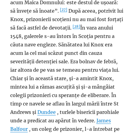
acum Maica Domnului: este destul de ușoară:
[27]
să învețe să înoate”.
După aceea, potrivit lui
Knox, prizonierii scoțieni nu au mai fost forțați
[28]
să facă astfel de devotații.
În vara anului
1548, galerele s-au întors în Scoția pentru a
căuta nave engleze. Sănătatea lui Knox era
acum la cel mai scăzut punct din cauza
severității detenției sale. Era bolnav de febră,
iar altora de pe vas se temeau pentru viața lui.
Chiar și în această stare, și-a amintit Knox,
mintea lui a rămas ascuțită și și-a mângâiat
colegii prizonieri cu speranțe de eliberare. În
timp ce navele se aflau în largul mării între St
Andrews și
Dundee
, turlele bisericii parohiale
unde a predicat au apărut în vedere.
James
Balfour
, un coleg de prizonier, l-a întrebat pe