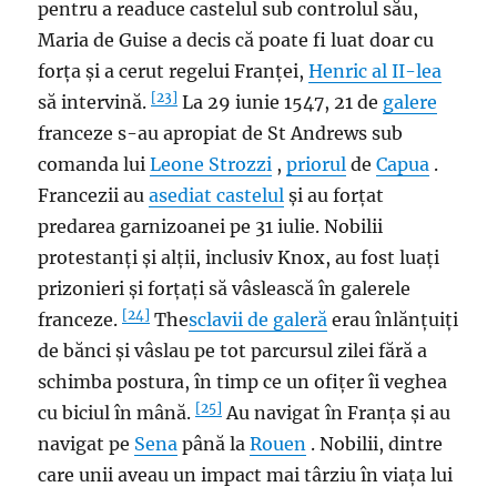
pentru a readuce castelul sub controlul său,
Maria de Guise a decis că poate fi luat doar cu
forța și a cerut regelui Franței,
Henric al II-lea
[23]
să intervină.
La 29 iunie 1547, 21 de
galere
franceze s-au apropiat de St Andrews sub
comanda lui
Leone Strozzi
,
priorul
de
Capua
.
Francezii au
asediat castelul
și au forțat
predarea garnizoanei pe 31 iulie. Nobilii
protestanți și alții, inclusiv Knox, au fost luați
prizonieri și forțați să vâslească în galerele
[24]
franceze.
The
sclavii de galeră
erau înlănțuiți
de bănci și vâslau pe tot parcursul zilei fără a
schimba postura, în timp ce un ofițer îi veghea
[25]
cu biciul în mână.
Au navigat în Franța și au
navigat pe
Sena
până la
Rouen
. Nobilii, dintre
care unii aveau un impact mai târziu în viața lui