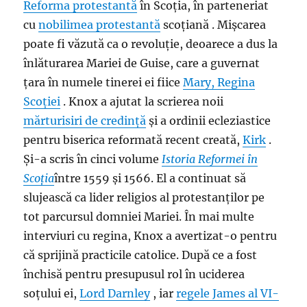
Reforma protestantă
în Scoția, în parteneriat
cu
nobilimea
protestantă
scoțiană . Mișcarea
poate fi văzută ca o revoluție, deoarece a dus la
înlăturarea Mariei de Guise, care a guvernat
țara în numele tinerei ei fiice
Mary, Regina
Scoției
. Knox a ajutat la scrierea noii
mărturisiri de credință
și a ordinii ecleziastice
pentru biserica reformată recent creată,
Kirk
.
Și-a scris în cinci volume
Istoria Reformei în
Scoția
între 1559 și 1566. El a continuat să
slujească ca lider religios al protestanților pe
tot parcursul domniei Mariei. În mai multe
interviuri cu regina, Knox a avertizat-o pentru
că sprijină practicile catolice. După ce a fost
închisă pentru presupusul rol în uciderea
soțului ei,
Lord Darnley
, iar
regele James al VI-