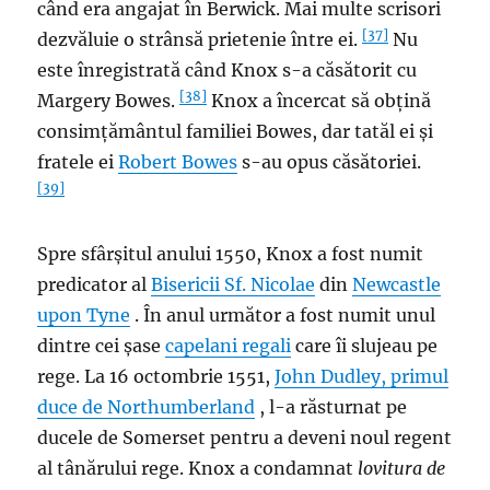
când era angajat în Berwick. Mai multe scrisori
[37]
dezvăluie o strânsă prietenie între ei.
Nu
este înregistrată când Knox s-a căsătorit cu
[38]
Margery Bowes.
Knox a încercat să obțină
consimțământul familiei Bowes, dar tatăl ei și
fratele ei
Robert Bowes
s-au opus căsătoriei.
[39]
Spre sfârșitul anului 1550, Knox a fost numit
predicator al
Bisericii Sf. Nicolae
din
Newcastle
upon Tyne
. În anul următor a fost numit unul
dintre cei șase
capelani regali
care îi slujeau pe
rege. La 16 octombrie 1551,
John Dudley, primul
duce de Northumberland
, l-a răsturnat pe
ducele de Somerset pentru a deveni noul regent
al tânărului rege. Knox a condamnat
lovitura de