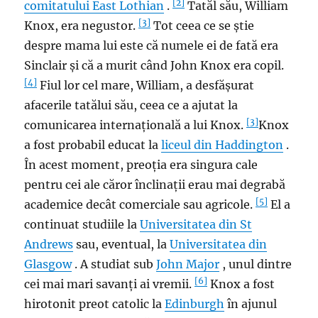
[2]
comitatului
East Lothian
.
Tatăl său, William
[3]
Knox, era negustor.
Tot ceea ce se știe
despre mama lui este că numele ei de fată era
Sinclair și că a murit când John Knox era copil.
[4]
Fiul lor cel mare, William, a desfășurat
afacerile tatălui său, ceea ce a ajutat la
[3]
comunicarea internațională a lui Knox.
Knox
a fost probabil educat la
liceul din Haddington
.
În acest moment, preoția era singura cale
pentru cei ale căror înclinații erau mai degrabă
[5]
academice decât comerciale sau agricole.
El a
continuat studiile la
Universitatea din St
Andrews
sau, eventual, la
Universitatea din
Glasgow
. A studiat sub
John Major
, unul dintre
[6]
cei mai mari savanți ai vremii.
Knox a fost
hirotonit preot catolic la
Edinburgh
în ajunul