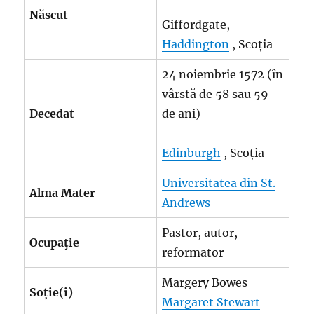
Născut
Giffordgate,
Haddington
, Scoția
24 noiembrie 1572 (în
vârstă de 58 sau 59
Decedat
de ani)
Edinburgh
, Scoția
Universitatea din St.
Alma Mater
Andrews
Pastor, autor,
Ocupaţie
reformator
Margery Bowes
Soție(i)
Margaret Stewart