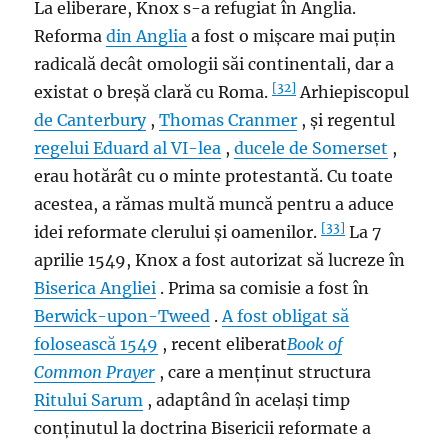
La eliberare, Knox s-a refugiat în Anglia.
Reforma
din Anglia
a fost o mișcare mai puțin
radicală decât omologii săi continentali, dar a
[32]
existat o breșă clară cu Roma.
Arhiepiscopul
de Canterbury
,
Thomas Cranmer
, și regentul
regelui Eduard al VI-lea
,
ducele de Somerset
,
erau hotărât cu o minte protestantă. Cu toate
acestea, a rămas multă muncă pentru a aduce
[33]
idei reformate clerului și oamenilor.
La 7
aprilie 1549, Knox a fost autorizat să lucreze în
Biserica Angliei
. Prima sa comisie a fost în
Berwick-upon-Tweed
.
A fost obligat să
folosească 1549
, recent eliberat
Book of
Common Prayer
, care a menținut structura
Ritului Sarum
, adaptând în același timp
conținutul la doctrina Bisericii reformate a