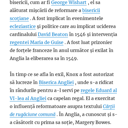
bisericii, cum ar fi
George Wishart
, el sa
alăturat mișcării de reformare a
bisericii
scoțiane
. A fost implicat în evenimentele
ecleziastice
și politice care au implicat uciderea
cardinalului
David Beaton
în 1546 și intervenția
regentei
Maria de Guise
. A fost luat prizonier
de forțele franceze în anul următor și exilat în
Anglia la eliberarea sa în 1549.
În timp ce se afla în exil, Knox a fost autorizat
să lucreze în
Biserica Angliei
, unde s-a ridicat
în rândurile pentru a-l servi pe
regele Eduard al
VI-lea al Angliei
ca capelan regal. El a exercitat
o influență reformatoare asupra textului
Cărții
de rugăciune comună
. În Anglia, a cunoscut și s-
a căsătorit cu prima sa soție, Margery Bowes.