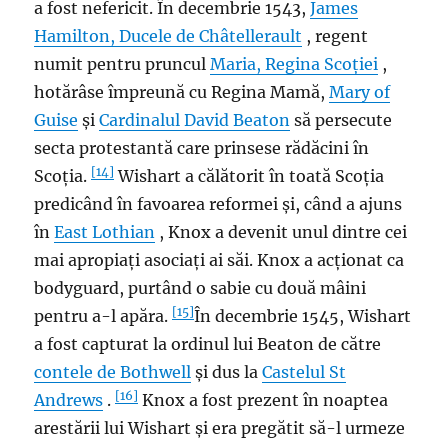
a fost nefericit. În decembrie 1543,
James
Hamilton, Ducele de Châtellerault
, regent
numit pentru pruncul
Maria, Regina Scoției
,
hotărâse împreună cu Regina Mamă,
Mary of
Guise
și
Cardinalul
David Beaton
să persecute
secta protestantă care prinsese rădăcini în
[14]
Scoția.
Wishart a călătorit în toată Scoția
predicând în favoarea reformei și, când a ajuns
în
East Lothian
, Knox a devenit unul dintre cei
mai apropiați asociați ai săi. Knox a acționat ca
bodyguard, purtând o sabie cu două mâini
[15]
pentru a-l apăra.
În decembrie 1545, Wishart
a fost capturat la ordinul lui Beaton de către
contele de Bothwell
și dus la
Castelul St
[16]
Andrews
.
Knox a fost prezent în noaptea
arestării lui Wishart și era pregătit să-l urmeze