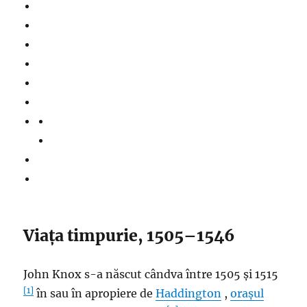
Viața timpurie, 1505–1546
John Knox s-a născut cândva între 1505 și 1515
[1]
în sau în apropiere de
Haddington
,
orașul