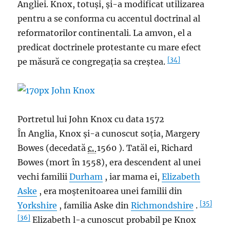
Angliei. Knox, totuși, și-a modificat utilizarea
pentru a se conforma cu accentul doctrinal al
reformatorilor continentali. La amvon, el a
predicat doctrinele protestante cu mare efect
[34]
pe măsură ce congregația sa creștea.
Portretul lui John Knox cu data 1572
În Anglia, Knox și-a cunoscut soția, Margery
Bowes (decedată
c.
1560 ). Tatăl ei, Richard
Bowes (mort în 1558), era descendent al unei
vechi familii
Durham
, iar mama ei,
Elizabeth
Aske
, era moștenitoarea unei familii din
[35]
Yorkshire
, familia Aske din
Richmondshire
.
[36]
Elizabeth l-a cunoscut probabil pe Knox