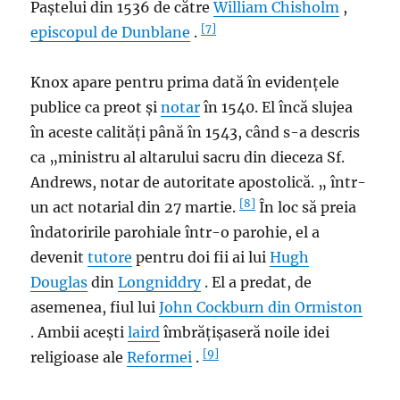
Paștelui din 1536 de către
William Chisholm
,
[7]
episcopul de Dunblane
.
Knox apare pentru prima dată în evidențele
publice ca preot și
notar
în 1540. El încă slujea
în aceste calități până în 1543, când s-a descris
ca „ministru al altarului sacru din dieceza Sf.
Andrews, notar de autoritate apostolică. „ într-
[8]
un act notarial din 27 martie.
În loc să preia
îndatoririle parohiale într-o parohie, el a
devenit
tutore
pentru doi fii ai lui
Hugh
Douglas
din
Longniddry
. El a predat, de
asemenea, fiul lui
John Cockburn din Ormiston
. Ambii acești
laird
îmbrățișaseră noile idei
[9]
religioase ale
Reformei
.