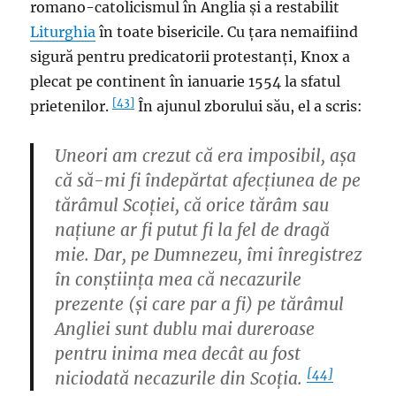
romano-catolicismul în Anglia și a restabilit
Liturghia
în toate bisericile. Cu țara nemaifiind
sigură pentru predicatorii protestanți, Knox a
plecat pe continent în ianuarie 1554 la sfatul
[43]
prietenilor.
În ajunul zborului său, el a scris:
Uneori am crezut că era imposibil, așa
că să-mi fi îndepărtat afecțiunea de pe
tărâmul Scoției, că orice tărâm sau
națiune ar fi putut fi la fel de dragă
mie. Dar, pe Dumnezeu, îmi înregistrez
în conștiința mea că necazurile
prezente (și care par a fi) pe tărâmul
Angliei sunt dublu mai dureroase
pentru inima mea decât au fost
[44]
niciodată necazurile din Scoția.