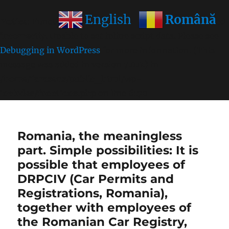
Română
English
Notice
: Function wp_get_inline_script_tag was called
incorrectly
. Unable to set inline script data. Please see
Debugging in WordPress
for more information. (This
message was added in version 7.0.0.) in
/home/farasens/public_html/wp-
includes/functions.php
on line
6170
Romania, the meaningless
part. Simple possibilities: It is
possible that employees of
DRPCIV (Car Permits and
Registrations, Romania),
together with employees of
the Romanian Car Registry,