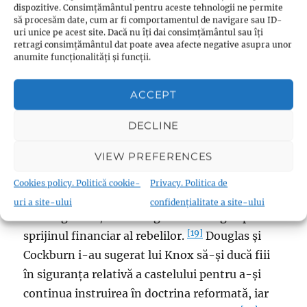
un loc în altul în timp ce erau urmăriți. S-a
dispozitive. Consimțământul pentru aceste tehnologii ne permite
să procesăm date, cum ar fi comportamentul de navigare sau ID-
jucat cu ideea de a fugi în Germania și de a-și
uri unice pe acest site. Dacă nu îți dai consimțământul sau îți
lua elevii cu el. În timp ce Knox a rămas fugar,
retragi consimțământul dat poate avea afecte negative asupra unor
anumite funcționalități și funcții.
Beaton a fost ucis la 29 mai 1546, în reședința
sa, Castelul St Andrews, de o bandă de cinci
ACCEPT
persoane în răzbunare pentru execuția lui
Wishart. Asasinii au pus mâna pe castel și, în
DECLINE
cele din urmă, familiile și prietenii lor s-au
VIEW PREFERENCES
refugiat alături de ei, aproximativ o sută
cincizeci de bărbați în total. Printre prietenii lor
Cookies policy. Politică cookie-
Privacy. Politica de
se număra și
Henry Balnaves
, fost secretar de
uri a site-ului
confidențialitate a site-ului
stat în guvern, care a negociat cu Anglia pentru
[19]
sprijinul financiar al rebelilor.
Douglas și
Cockburn i-au sugerat lui Knox să-și ducă fiii
în siguranța relativă a castelului pentru a-și
continua instruirea în doctrina reformată, iar