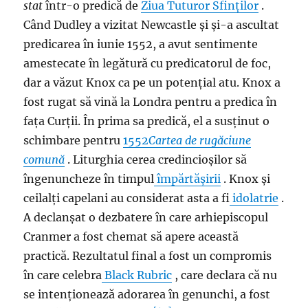
stat
într-o predică de
Ziua Tuturor Sfinților
.
Când Dudley a vizitat Newcastle și și-a ascultat
predicarea în iunie 1552, a avut sentimente
amestecate în legătură cu predicatorul de foc,
dar a văzut Knox ca pe un potențial atu. Knox a
fost rugat să vină la Londra pentru a predica în
fața Curții. În prima sa predică, el a susținut o
schimbare pentru
1552
Cartea de rugăciune
comună
. Liturghia cerea credincioșilor să
îngenuncheze în timpul
împărtășirii
. Knox și
ceilalți capelani au considerat asta a fi
idolatrie
.
A declanșat o dezbatere în care arhiepiscopul
Cranmer a fost chemat să apere această
practică. Rezultatul final a fost un compromis
în care celebra
Black Rubric
, care declara că nu
se intenționează adorarea în genunchi, a fost