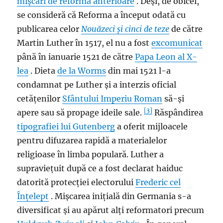
mișcări de reformă anterioare
. Deși, de obicei,
se consideră că Reforma a început odată cu
publicarea celor
Nouăzeci și cinci de teze
de către
Martin Luther în 1517, el nu a fost
excomunicat
până în ianuarie 1521 de către
Papa Leon al X-
lea
. Dieta
de la Worms
din mai 1521 l-a
condamnat pe Luther și a interzis oficial
cetățenilor
Sfântului Imperiu Roman
să-și
[3]
apere sau să propage ideile sale.
Răspândirea
tipografiei
lui Gutenberg
a oferit mijloacele
pentru difuzarea rapidă a materialelor
religioase în limba populară. Luther a
supraviețuit după ce a fost declarat haiduc
datorită protecției electorului
Frederic cel
Înțelept
. Mișcarea inițială din Germania s-a
diversificat și au apărut alți reformatori precum