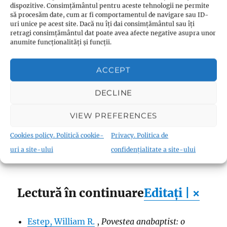
dispozitive. Consimțământul pentru aceste tehnologii ne permite
a gândirii creștine
, 101. Donald B. Kraybill,
să procesăm date, cum ar fi comportamentul de navigare sau ID-
Concise Encyclopedia of Amish, Brethren,
uri unice pe acest site. Dacă nu îți dai consimțământul sau îți
retragi consimțământul dat poate avea afecte negative asupra unor
Hutterites, and Mennonites
, JHU Press, SUA,
anumite funcționalități și funcții.
[
ISBN lipsește
]
2010, p. 25
Robert S. Ellwood,
Gregory D. Alles,
The Encyclopedia of World
ACCEPT
Religions
, Infobase Publishing, SUA, 2007, p.
[
ISBN lipsește
]
DECLINE
912
VIEW PREFERENCES
Justo L. Gonzalez,
A History of Christian
[
ISBN
Thought
(Abingdon: Nashville, 1975)
Cookies policy. Politică cookie-
Privacy. Politica de
lipsă
]
uri a site-ului
confidențialitate a site-ului
Lectură în continuare
Editați | ×
Estep, William R.
,
Povestea anabaptist: o