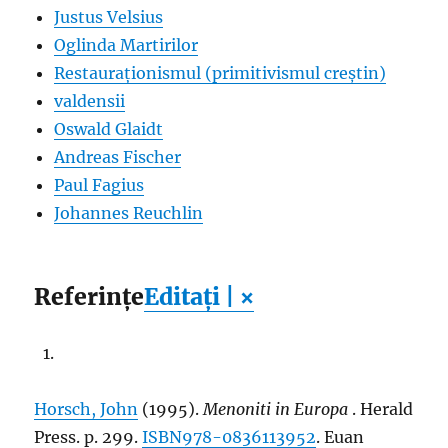
Justus Velsius
Oglinda Martirilor
Restauraționismul (primitivismul creștin)
valdensii
Oswald Glaidt
Andreas Fischer
Paul Fagius
Johannes Reuchlin
Referințe
Editați | ×
Horsch, John
(1995).
Menoniti in Europa
. Herald
Press. p. 299.
ISBN
978-0836113952
. Euan