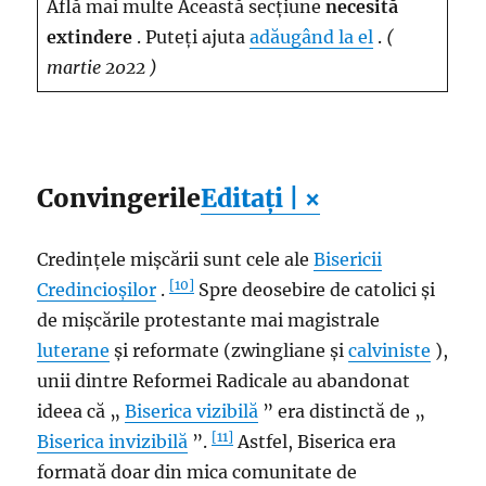
Află mai multe Această secțiune
necesită
extindere
. Puteți ajuta
adăugând la el
.
(
martie 2022 )
Convingerile
Editați | ×
Credințele mișcării sunt cele ale
Bisericii
[10]
Credincioșilor
.
Spre deosebire de catolici și
de mișcările protestante mai magistrale
luterane
și reformate (zwingliane și
calviniste
),
unii dintre Reformei Radicale au abandonat
ideea că „
Biserica vizibilă
” era distinctă de „
[11]
Biserica invizibilă
”.
Astfel, Biserica era
formată doar din mica comunitate de