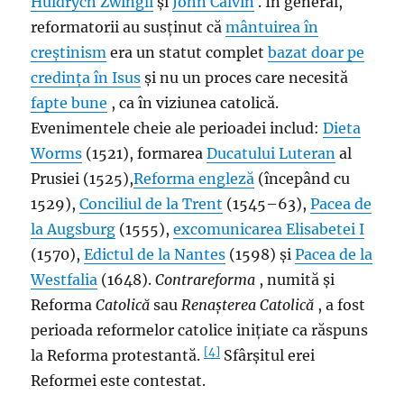
Huldrych Zwingli
și
John Calvin
. În general,
reformatorii au susținut că
mântuirea în
creștinism
era un statut complet
bazat doar pe
credința în Isus
și nu un proces care necesită
fapte bune
, ca în viziunea catolică.
Evenimentele cheie ale perioadei includ:
Dieta
Worms
(1521), formarea
Ducatului
Luteran
al
Prusiei (1525),
Reforma engleză
(începând cu
1529),
Conciliul de la Trent
(1545–63),
Pacea de
la Augsburg
(1555),
excomunicarea Elisabetei I
(1570),
Edictul de la Nantes
(1598) și
Pacea de la
Westfalia
(1648).
Contrareforma
, numită și
Reforma
Catolică
sau
Renașterea Catolică
, a fost
perioada reformelor catolice inițiate ca răspuns
[4]
la Reforma protestantă.
Sfârșitul erei
Reformei este contestat.