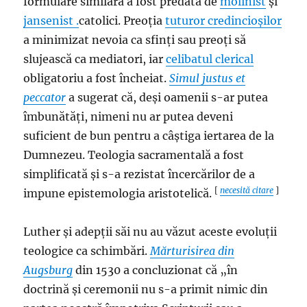
formulare similară a fost predată de
molinist
și
jansenist .
catolici. Preoția
tuturor credincioșilor
a minimizat nevoia ca sfinți sau preoți să
slujească ca mediatori, iar
celibatul clerical
obligatoriu a fost încheiat.
Simul justus et
peccator
a sugerat că, deși oamenii s-ar putea
îmbunătăți, nimeni nu ar putea deveni
suficient de bun pentru a câștiga iertarea de la
Dumnezeu. Teologia sacramentală a fost
simplificată și s-a rezistat încercărilor de a
[
necesită citare
]
impune epistemologia aristotelică.
Luther și adepții săi nu au văzut aceste evoluții
teologice ca schimbări.
Mărturisirea din
Augsburg
din 1530 a concluzionat că „în
doctrină și ceremonii nu s-a primit nimic din