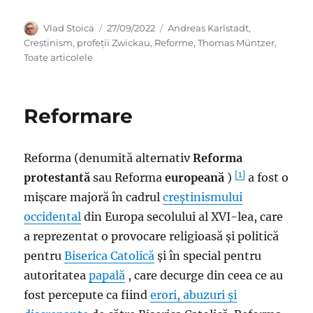
Author
Posted
Categories
Vlad Stoica
27/09/2022
Andreas Karlstadt
,
on
Creștinism
,
profeții Zwickau
,
Reforme
,
Thomas Müntzer
,
Toate articolele
Reformare
Reforma (denumită alternativ
Reforma
[1]
protestantă
sau Reforma
europeană
)
a fost o
mișcare majoră în cadrul
creștinismului
occidental
din Europa secolului al XVI-lea, care
a reprezentat o provocare religioasă și politică
pentru
Biserica Catolică
și în special pentru
autoritatea
papală
, care decurge din ceea ce au
fost percepute ca fiind
erori, abuzuri și