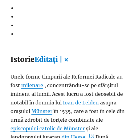
Istorie
Editați | ×
Unele forme timpurii ale Reformei Radicale au
fost
milenare
, concentrându-se pe sfârșitul
iminent al lumii. Acest lucru a fost deosebit de
notabil în domnia lui
Ioan de Leiden
asupra
orașului
Münster
în 1535, care a fost în cele din
urmă zdrobit de forțele combinate ale
episcopului catolic de Münster
și ale
[3]
landgravului luteran
din Hesse
.
După