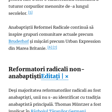
tuturor corpurilor menonite de-a lungul
[5]
secolelor.
Anabaptiștii Reformei Radicale continuă să
inspire grupuri comunitare actuale precum
Bruderhof
și mișcări precum Urban Expression
[6]
[7]
din Marea Britanie.
Reformatori radicali non-
anabaptiști
Editați | ×
Deși majoritatea reformatorilor radicali au fost
anabaptiști, unii nu s-au identificat cu tradiția
anabaptistă principală. Thomas Müntzer a fost
implicat în
Războiul Țăranilor Germani
.