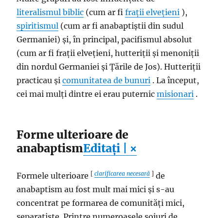
literalismul biblic
(cum ar fi
frații elvețieni
),
spiritismul
(cum ar fi anabaptiștii din sudul
Germaniei) și, în principal, pacifismul absolut
(cum ar fi frații elvețieni, hutteriții și menoniții
din nordul Germaniei și Țările de Jos). Hutteriții
practicau și
comunitatea de bunuri
. La început,
cei mai mulți dintre ei erau puternic
misionari
.
Forme ulterioare de
anabaptism
Editați | ×
[
clarificarea necesară
]
Formele ulterioare
de
anabaptism au fost mult mai mici și s-au
concentrat pe formarea de comunități mici,
separatiste. Printre numeroasele soiuri de