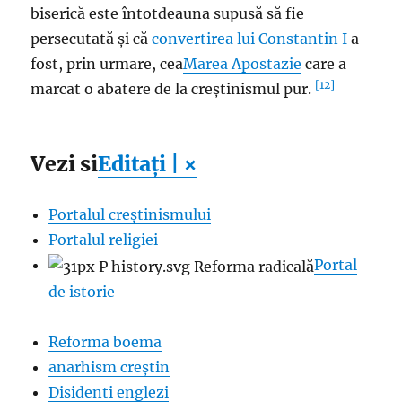
biserică este întotdeauna supusă să fie
persecutată și că
convertirea lui Constantin I
a
fost, prin urmare, cea
Marea Apostazie
care a
[12]
marcat o abatere de la creștinismul pur.
Vezi si
Editați | ×
Portalul creștinismului
Portalul religiei
Portal
de istorie
Reforma boema
anarhism creștin
Disidenti englezi