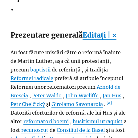
Prezentare generală
Editați | ×
Au fost făcute mișcări către o reformă înainte
de Martin Luther, așa că unii protestanți,
precum
baptiștii
de referință , și tradiția
Reformei radicale
preferă să atribuie începutul
Reformei unor reformatori precum
Arnold de
Brescia
,
Peter Waldo
,
John Wycliffe
,
Jan Hus
,
[a]
Petr Chelčický
și
Girolamo Savonarola
.
Datorită eforturilor de reformă ale lui Hus și ale
altor
reformatori boemi
,
husitismul
utraquist
a
fost
recunoscut
de
Consiliul de la Basel
și a fost