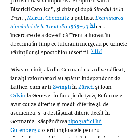
partea noastră împotriva Scripturii sau a
Bisericii Catolice”, și chiar și după
Sinodul de la
Trent
,
Martin Chemnitz
a publicat
Examinarea
[5]
Sinodului de la Trent din 1565–73
ca o
încercare de a dovedi că Trent a inovat în
doctrină în timp ce luteranii mergeau pe urmele
[6]
[7]
Părinților și Apostolilor Bisericii.
Mișcarea inițială din Germania s-a diversificat,
iar alți reformatori au apărut independent de
Luther, cum ar fi
Zwingli
în
Zürich
și Ioan
Calvin
la Geneva. În funcție de țară, Reforma a
avut cauze diferite și medii diferite și, de
asemenea, s-a desfășurat diferit decât în ​​
Germania. Răspândirea
tipografiei
lui
Gutenberg a
oferit mijloacele pentru