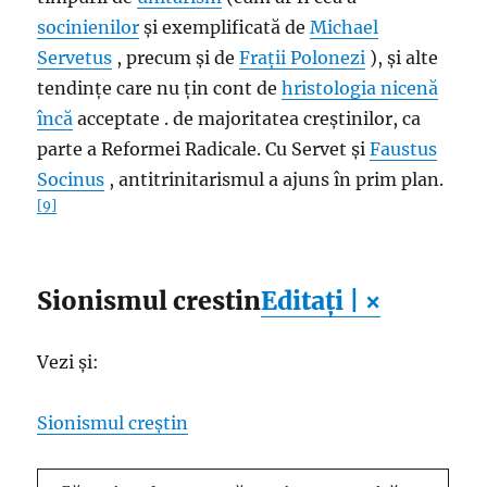
socinienilor
și exemplificată de
Michael
Servetus
, precum și de
Frații Polonezi
), și alte
tendințe care nu țin cont de
hristologia nicenă
încă
acceptate . de majoritatea creștinilor, ca
parte a Reformei Radicale. Cu Servet și
Faustus
Socinus
, antitrinitarismul a ajuns în prim plan.
[9]
Sionismul crestin
Editați | ×
Vezi și:
Sionismul creștin