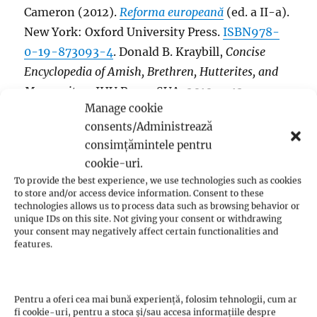
Cameron (2012).
Reforma europeană
(ed. a II-a).
New York: Oxford University Press.
ISBN
978-
0-19-873093-4
. Donald B. Kraybill,
Concise
Encyclopedia of Amish, Brethren, Hutterites, and
Mennonites
, JHU Press, SUA, 2010, p. 12
Manage cookie
Gonzalez,
A History of Christian Thought
, 88.
consents/Administrează
Gonzalez,
A History of Christian Thought
, 96.
consimțămintele pentru
„De ce Bruderhof nu este un cult – de Bryan
cookie-uri.
Wilson | Cult și sectă | Religie și credință”
.
To provide the best experience, we use technologies such as cookies
Scribd
. Extras 2017-07-12 .
„Eberhard Arnold:
to store and/or access device information. Consent to these
technologies allows us to process data such as browsing behavior or
Fondatorul Bruderhof”
.
unique IDs on this site. Not giving your consent or withdrawing
www.eberhardarnold.com
. Accesat 2017-05-25 .
your consent may negatively affect certain functionalities and
features.
Hein, Gerhard.
„Karlstadt, Andreas Rudolff-
Bodenstein von (1486–1541).”
.
Global
Anabaptist Mennonite Encyclopedia Online
.
Pentru a oferi cea mai bună experiență, folosim tehnologii, cum ar
Consultat la 19 aprilie 2014 .
Gonzalez,
O istorie
fi cookie-uri, pentru a stoca și/sau accesa informațiile despre