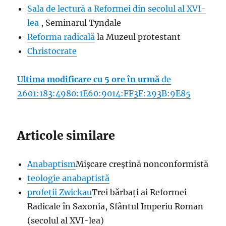
Sala de lectură a Reformei din secolul al XVI-
lea
, Seminarul Tyndale
Reforma radicală
la Muzeul protestant
Christocrate
Ultima modificare cu 5 ore în urmă
de
2601:183:4980:1E60:9014:FF3F:293B:9E85
Articole similare
Anabaptism
Mișcare creștină nonconformistă
teologie anabaptistă
profeții Zwickau
Trei bărbați ai Reformei
Radicale în Saxonia, Sfântul Imperiu Roman
(secolul al XVI-lea)