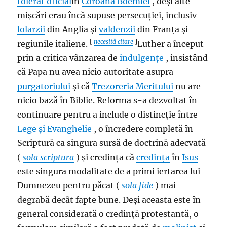
tolerat oficial
în
Coroana Boemiei
, deși alte
mișcări erau încă supuse persecuției, inclusiv
lolarzii
din Anglia și
valdenzii
din Franța și
[
necesită citare
]
regiunile italiene.
Luther a început
prin a critica vânzarea de
indulgențe
, insistând
că Papa nu avea nicio autoritate asupra
purgatoriului
și că
Trezoreria Meritului
nu are
nicio bază în Biblie. Reforma s-a dezvoltat în
continuare pentru a include o distincție între
Lege și Evanghelie
, o încredere completă în
Scriptură ca singura sursă de doctrină adecvată
(
sola scriptura
) și credința că
credința
în
Isus
este singura modalitate de a primi iertarea lui
Dumnezeu pentru păcat (
sola fide
) mai
degrabă decât fapte bune. Deși aceasta este în
general considerată o credință protestantă, o