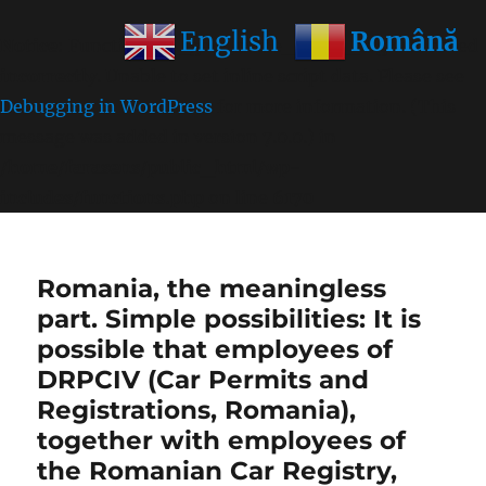
Română
English
Notice
: Function wp_get_inline_script_tag was called
incorrectly
. Unable to set inline script data. Please see
Debugging in WordPress
for more information. (This
message was added in version 7.0.0.) in
/home/farasens/public_html/wp-
includes/functions.php
on line
6170
Romania, the meaningless
part. Simple possibilities: It is
possible that employees of
DRPCIV (Car Permits and
Registrations, Romania),
together with employees of
the Romanian Car Registry,