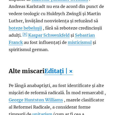
Andreas Karlstadt nu era de acord din punct de
vedere teologic cu Huldrych Zwingli și Martin
Luther, învățând nonviolența și refuzând să
boteze bebelușii
, fără să reboteze credincioșii
[8]
adulți.
Kaspar Schwenkfeld
și
Sebastian
Franck
au fost influențați de
misticismul
și
spiritismul german.
Alte miscari
Editați | ×
Pe lângă anabaptiști, au fost identificate și alte
mișcări de reformă radicală. În mod remarcabil ,
George Huntston Williams
, marele clasificator
al Reformei Radicale, a considerat forme
timpurii de
unitarism
(cum ar fi cea a