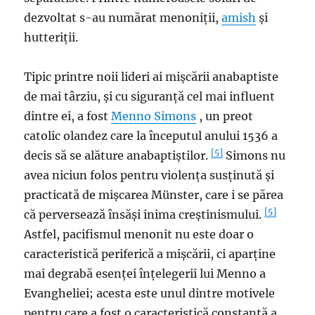
dezvoltat s-au numărat menoniții,
amish
și
hutteriții.
Tipic printre noii lideri ai mișcării anabaptiste
de mai târziu, și cu siguranță cel mai influent
dintre ei, a fost
Menno Simons
, un preot
catolic olandez care la începutul anului 1536 a
[5]
decis să se alăture anabaptiștilor.
Simons nu
avea niciun folos pentru violența susținută și
practicată de mișcarea Münster, care i se părea
[5]
că perversează însăși inima creștinismului.
Astfel, pacifismul menonit nu este doar o
caracteristică periferică a mișcării, ci aparține
mai degrabă esenței înțelegerii lui Menno a
Evangheliei; acesta este unul dintre motivele
pentru care a fost o caracteristică constantă a