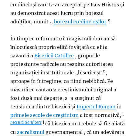
credincioși care L-au acceptat pe Isus Hristos și
au demonstrat acest lucru prin botezul
adulților, numit „
botezul credincioșilor
”.
În timp ce reformatorii magistrali doreau să
înlocuiască propria elită învățată cu elita
savantă a
Bisericii Catolice
, grupurile
protestante radicale au respins autoritatea
organizației instituționale „bisericești”,
aproape în întregime, ca fiind nebiblică. Pe
măsură ce căutarea creștinismului original a
fost dusă mai departe, s-a susținut că
tensiunea dintre biserică și
Imperiul Roman
în
[
primele secole de creștinism
a fost normativă,
necesită clarificare
]
că biserica nu trebuie să fie aliată
cu
sacralismul
guvernamental , că un adevărata