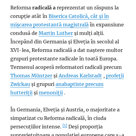
Reforma
radicală a
reprezentat un răspuns la
corupție atât în
​​Biserica Catolică, cât și în
mișcarea protestantă
magistrală
în expansiune
condusă de
Martin Luther
și mulți alții.
Începând din Germania și Elveția în secolul al
XVI-lea, Reforma radicală a dat naștere multor
grupuri protestante radicale în toată Europa.
Termenul acoperă reformatori radicali precum
Thomas Müntzer
și
Andreas Karlstadt
,
profeții
Zwickau
și grupuri
anabaptiste precum
hutteriții
și
menoniții
.
În Germania, Elveția și Austria, o majoritate a
simpatizat cu Reforma radicală, în ciuda
[1]
persecuțiilor intense.
Deși proporția
supraviețuitoare a populației europene care s-a