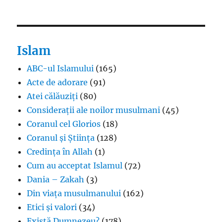
Islam
ABC-ul Islamului
(165)
Acte de adorare
(91)
Atei călăuziți
(80)
Considerații ale noilor musulmani
(45)
Coranul cel Glorios
(18)
Coranul și Știința
(128)
Credința în Allah
(1)
Cum au acceptat Islamul
(72)
Dania – Zakah
(3)
Din viața musulmanului
(162)
Etici și valori
(34)
Există Dumnezeu?
(178)