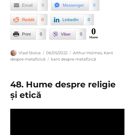
Email
0
Messenger
0
Reddit
0
LinkedIn
0
0
Print
0
Viber
0
Shares
Author
Posted
Categories
Vlad Stoica
06/05/2022
Arthur Holmes
,
Kant
on
Tags
despre metafizică
kant despre metafizică
48. Hume despre religie
și etică