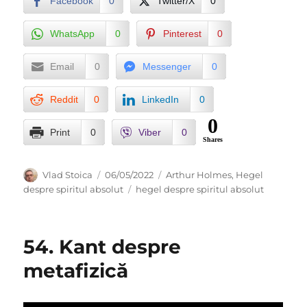
Facebook
0
Twitter/X
0
WhatsApp
0
Pinterest
0
Email
0
Messenger
0
Reddit
0
LinkedIn
0
0
Print
0
Viber
0
Shares
Author
Posted
Categories
Vlad Stoica
06/05/2022
Arthur Holmes
,
Hegel
on
Tags
despre spiritul absolut
hegel despre spiritul absolut
54. Kant despre
metafizică