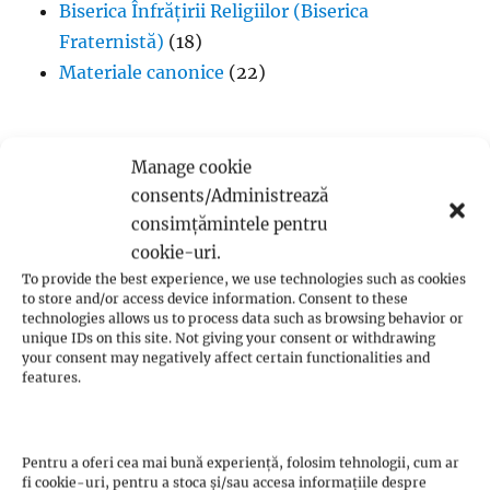
Biserica Înfrățirii Religiilor (Biserica
Fraternistă)
(18)
Materiale canonice
(22)
Manage cookie
consents/Administrează
Toate articolele
consimțămintele pentru
No sub-categories
cookie-uri.
To provide the best experience, we use technologies such as cookies
to store and/or access device information. Consent to these
technologies allows us to process data such as browsing behavior or
unique IDs on this site. Not giving your consent or withdrawing
your consent may negatively affect certain functionalities and
Filozofie
features.
Aristotel, Despre suflet
(5)
Arthur Holmes
(26)
Pentru a oferi cea mai bună experiență, folosim tehnologii, cum ar
Hegel despre spiritul absolut
(1)
fi cookie-uri, pentru a stoca și/sau accesa informațiile despre