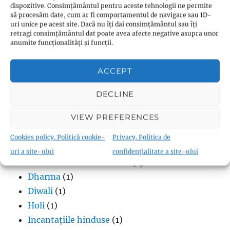
dispozitive. Consimțământul pentru aceste tehnologii ne permite
Hume despre religie
(1)
să procesăm date, cum ar fi comportamentul de navigare sau ID-
Kant despre metafizică
(1)
uri unice pe acest site. Dacă nu îți dai consimțământul sau îți
retragi consimțământul dat poate avea afecte negative asupra unor
anumite funcționalități și funcții.
ACCEPT
Hinduism
DECLINE
Advaita Vedanta
(1)
VIEW PREFERENCES
Arta hindusă
(1)
Bhagavad Gita
(1)
Cookies policy. Politică cookie-
Privacy. Politica de
Bhakti
(1)
uri a site-ului
confidențialitate a site-ului
Conservatorismul hindus
(1)
Dharma
(1)
Diwali
(1)
Holi
(1)
Incantațiile hinduse
(1)