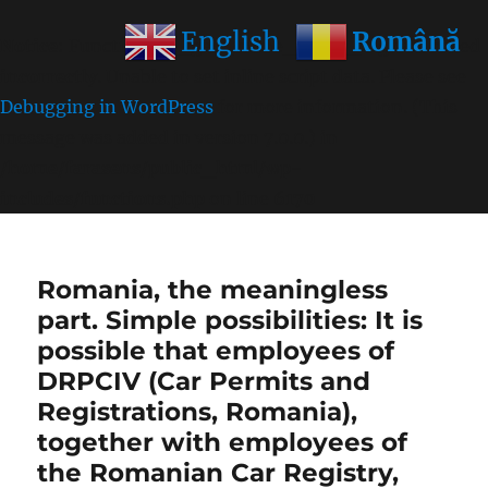
Română
English
Notice
: Function wp_get_inline_script_tag was called
incorrectly
. Unable to set inline script data. Please see
Debugging in WordPress
for more information. (This
message was added in version 7.0.0.) in
/home/farasens/public_html/wp-
includes/functions.php
on line
6170
Romania, the meaningless
part. Simple possibilities: It is
possible that employees of
DRPCIV (Car Permits and
Registrations, Romania),
together with employees of
the Romanian Car Registry,