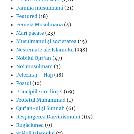
Familia musulmană
(21)
Featured
(18)
Femeia Musulmană
(4)
Mari păcate
(23)
Musulmanul și societatea
(15)
Nestemate ale Islamului
(338)
Nobilul Qur'an
(47)
Noi musulmani
(3)
Pelerinaj – Hajj
(18)
Postul
(10)
Principiile credinței
(69)
Profetul Muhammad
(1)
Qur'an-ul și Sunnah
(61)
Respingerea Darvinismului
(115)
Rugăciunea
(9)
Stâlpii Islamului
(7)