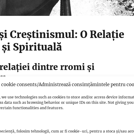
și Creștinismul: O Relație
 și Spirituală
relației dintre rromi și
sm
cookie consents/Administrează consimțămintele pentru coo
r cu creștinismul datează încă din perioada migrației lor
 we use technologies such as cookies to store and/or access device informa
ss data such as browsing behavior or unique IDs on this site. Not giving y
ul secolelor XIV-XV. Odată stabiliți în țările europene,
ertain functionalities and features.
 în contact cu diverse forme de creștinism:
 estul Europei.
eriență, folosim tehnologii, cum ar fi cookie-uri, pentru a stoca și/sau ac