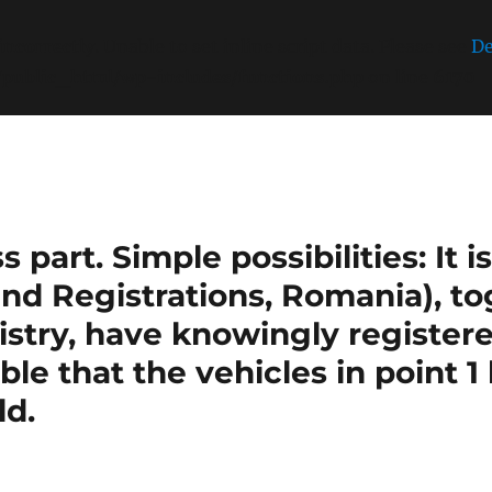
incorrectly
. Unable to set inline script data. Please see
De
/public_html/wp-includes/functions.php
on line
6170
part. Simple possibilities: It 
nd Registrations, Romania), t
stry, have knowingly register
sible that the vehicles in point 
ld.