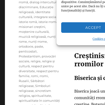
rromă
,
dialog intercultural
,
Catolicismul
în 
dispozitive. Consimțământul p
unice pe acest site. Dacă nu î
discriminare
,
Educație
Protestantismu
funcționalități și funcții.
religioasă
,
identitate
culturală
,
integrare socială
,
istorie romă
,
istorie rromă
,
În multe cazuri, 
misionari creștini
,
ACCEPT
biserici locale s
moștenire culturală
,
rromii și-au păs
muzică religioasă
,
nunți
Cookies p
rome
,
nunți rrome
,
cu credințele cre
ortodoxie
,
paste
,
penticostali
,
Creștinis
Protestantism
,
provocări
sociale
,
religie
,
religie și
rromilor
cultură
,
respect pentru
diversitate
,
respect pentru
familie
,
romi
,
rromi
,
Biserica și
Rusalii
,
Sărbători
religioase
,
Simboluri
religioase
,
sincretism
Biserica joacă un
religios
,
spiritualitate
,
comunități rrome 
spiritualitate în comunități
creștine. Botezu