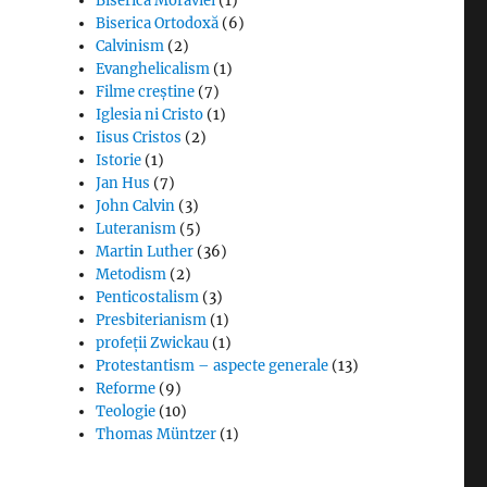
Biserica Moraviei
(1)
Biserica Ortodoxă
(6)
Calvinism
(2)
Evanghelicalism
(1)
Filme creștine
(7)
Iglesia ni Cristo
(1)
Iisus Cristos
(2)
Istorie
(1)
Jan Hus
(7)
John Calvin
(3)
Luteranism
(5)
Martin Luther
(36)
Metodism
(2)
Penticostalism
(3)
Presbiterianism
(1)
profeții Zwickau
(1)
Protestantism – aspecte generale
(13)
Reforme
(9)
Teologie
(10)
Thomas Müntzer
(1)