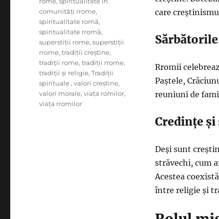
rome
,
spiritualitate în
comunități rrome
,
care creștinismul
spiritualitate romă
,
spiritualitate rromă
,
Sărbătorile
superstiții rome
,
superstiții
rrome
,
tradiții creștine
,
tradiții rome
,
tradiții rrome
,
Rromii celebreaz
tradiții și religie
,
Tradiții
Paștele, Crăciunu
spirituale.
,
valori creștine
,
valori morale
,
viața romilor
,
reuniuni de famil
viața rromilor
Credințe și 
Deși sunt crești
străvechi, cum ar
Acestea coexistă
între religie și tr
Rolul mis