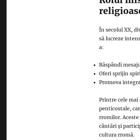
religioas
În secolul XX, di
să lucreze inten
a:
Răspândi mesajul
Oferi sprijin spir
Promova integrar
Printre cele mai
penticostale, car
rromilor. Aceste
cântări și parti
cultura rromă.