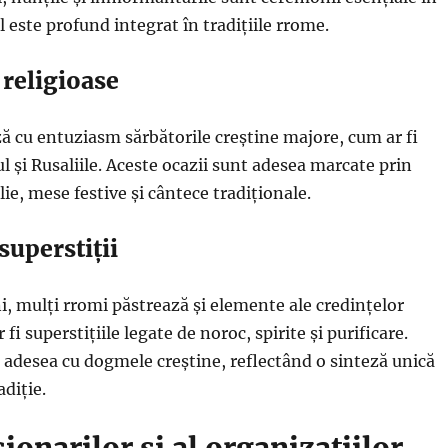
 este profund integrat în tradițiile rrome.
 religioase
ă cu entuziasm sărbătorile creștine majore, cum ar fi
l și Rusaliile. Aceste ocazii sunt adesea marcate prin
ie, mese festive și cântece tradiționale.
superstiții
ni, mulți rromi păstrează și elemente ale credințelor
 fi superstițiile legate de noroc, spirite și purificare.
 adesea cu dogmele creștine, reflectând o sinteză unică
adiție.
ionarilor și al organizațiilor