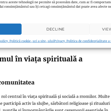
Europa de Vest și Centrală.
entru aceste tehnologii ne permite să procesăm date, cum ar fi comportam
ți dai consimțământul sau îți retragi consimțământul dat poate avea afecte
l
în zonele nordice și centrale.
convertirea rromilor la creștinism a fost facilitată de
DECLINE
VIE
au a fost impusă de autoritățile vremii. Cu toate acestea,
trat anumite elemente culturale distincte, fuzionându-le
olicy. Politică cookie-uri a site-ului
Privacy. Politica de confidențialitate a
știne.
mul în viața spirituală a
 comunitatea
 rol central în viața spirituală și socială a rromilor. Multe
participă activ la slujbe, sărbători religioase și ritualuri
l, nunțile și înmormântările sunt ceremonii esențiale în