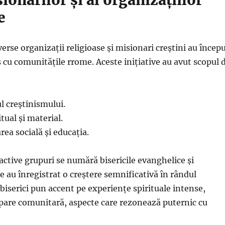
e
verse organizații religioase și misionari creștini au încep
s cu comunitățile rrome. Aceste inițiative au avut scopul 
 creștinismului.
itual și material.
ea socială și educația.
 active grupuri se numără bisericile evanghelice și
e au înregistrat o creștere semnificativă în rândul
 biserici pun accent pe experiențe spirituale intense,
cipare comunitară, aspecte care rezonează puternic cu