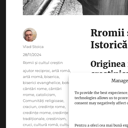
Rromii 
Istorică
Author
Vlad Stoica
Posted
28/11/2024
on
Originea 
Categories
Romii și cultul creștin
Tags
ajutor reciproc
,
artă romă
,
creștini
artă rromă
,
biserica
,
Manage 
biserici evanghelice
,
botez
,
cântări rome
,
cântări
Legătura rromilo
To provide the best experience,
rrome
,
catolicism
,
technologies allows us to proce
în Europa, în jur
Comunități religioase
,
consent may negatively affect c
craciun
,
credințe rome
,
rromii au intrat
credințe rrome
,
credințe
tradiționale
,
crestinism
,
Ortodoxismul
în
cruci
,
cultură romă
,
cultură
Pentru a oferi cea mai bună exp