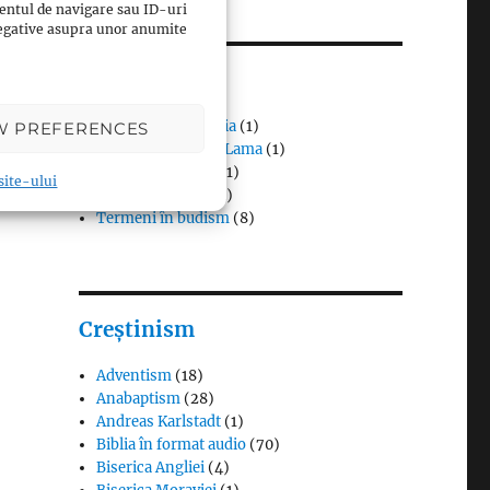
entul de navigare sau ID-uri
 negative asupra unor anumite
Budism
Budismul în Japonia
(1)
W PREFERENCES
Interviuri cu Dalai Lama
(1)
Meditația budistă
(1)
 site-ului
Patriarhi Tiantai
(1)
Termeni în budism
(8)
Creștinism
Adventism
(18)
Anabaptism
(28)
Andreas Karlstadt
(1)
Biblia în format audio
(70)
Biserica Angliei
(4)