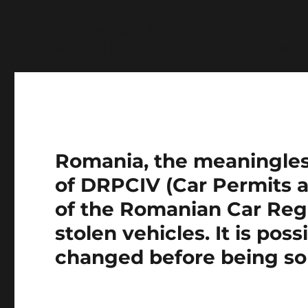
Notice
: Function wp_get_inline_script_tag was called
message was added in version 7.0.0.) in
/home/farasens
Romania, the meaningless 
of DRPCIV (Car Permits a
of the Romanian Car Regi
stolen vehicles. It is pos
changed before being so