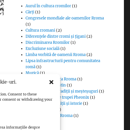
Aurul în cultura rromilor
(1)
Cărți
(1)
Congresele mondiale ale oamenilor Rroma
(1)
Cultura rromani
(2)
Diferențele dintre rromi și țigani
(2)
Discriminarea Rromilor
(1)
Excluziune socială
(1)
Limba vorbită de oamenii Rroma
(2)
Lipsa infrastructurii pentru comunitatea
romă
(1)
Muzică
(1)
Proverbe din cultura Rroma
(1)
kie-uri.
Romii și cultul creștin
(1)
Rromii căldărari: tradiții și meșteșuguri
(1)
tion. Consent to these
Rromii în melodiile trupei Pheonix
(1)
our consent or withdrawing your
Rromii slătari: tradiții și istorie
(1)
Sclavia rromilor
(1)
Steagul oamenilor Rroma
(1)
Vlax Romani
(1)
cesa informațiile despre