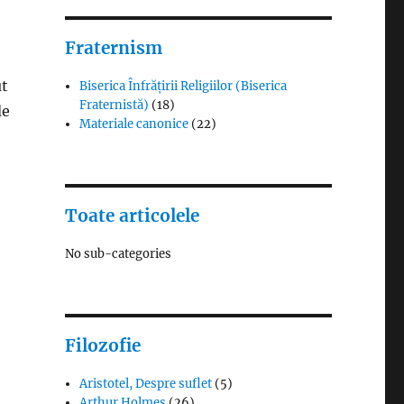
Fraternism
ut
Biserica Înfrățirii Religiilor (Biserica
Fraternistă)
(18)
de
Materiale canonice
(22)
Toate articolele
No sub-categories
Filozofie
Aristotel, Despre suflet
(5)
Arthur Holmes
(26)