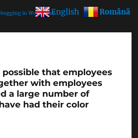
Română
Română
English
English
bugging in WordPress
for more information. (This
is possible that employees
ogether with employees
ed a large number of
1 have had their color