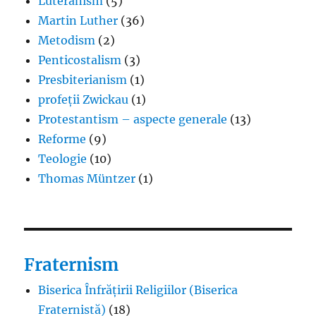
Luteranism
(5)
Martin Luther
(36)
Metodism
(2)
Penticostalism
(3)
Presbiterianism
(1)
profeții Zwickau
(1)
Protestantism – aspecte generale
(13)
Reforme
(9)
Teologie
(10)
Thomas Müntzer
(1)
Fraternism
Biserica Înfrățirii Religiilor (Biserica
Fraternistă)
(18)