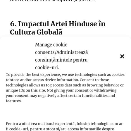
6. Impactul Artei Hinduse în
Cultura Globală
Manage cookie
Arta hindusă nu a influențat doar India, ci a
consents/Administrează
avut un impact semnificativ asupra culturilor
consimțămintele pentru
din întreaga lume. Elementele artistice hinduse
cookie-uri.
au fost adoptate și reinterpretate de către
To provide the best experience, we use technologies such as cookies
to store and/or access device information. Consent to these
artiști din diferite colțuri ale globului.
technologies allows us to process data such as browsing behavior or
Expozițiile de artă hindusă atrag milioane de
unique IDs on this site. Not giving your consent or withdrawing
your consent may negatively affect certain functionalities and
vizitatori anual, promovând o înțelegere mai
features.
profundă a acestei tradiții bogate.
Pentru a oferi cea mai bună experiență, folosim tehnologii, cum ar
6.1. Colaborarea Interculturală
fi cookie-uri, pentru a stoca și/sau accesa informațiile despre