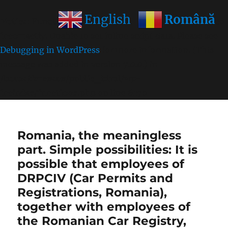
Română
English
Notice
: Function wp_get_inline_script_tag was called
incorrectly
. Unable to set inline script data. Please see
Debugging in WordPress
for more information. (This
message was added in version 7.0.0.) in
/home/farasens/public_html/wp-
includes/functions.php
on line
6170
Romania, the meaningless
part. Simple possibilities: It is
possible that employees of
DRPCIV (Car Permits and
Registrations, Romania),
together with employees of
the Romanian Car Registry,