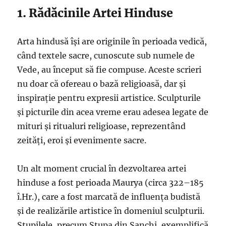
1. Rădăcinile Artei Hinduse
Arta hindusă își are originile în perioada vedică,
când textele sacre, cunoscute sub numele de
Vede, au început să fie compuse. Aceste scrieri
nu doar că ofereau o bază religioasă, dar și
inspirație pentru expresii artistice. Sculpturile
și picturile din acea vreme erau adesea legate de
mituri și ritualuri religioase, reprezentând
zeități, eroi și evenimente sacre.
Un alt moment crucial în dezvoltarea artei
hinduse a fost perioada Maurya (circa 322–185
î.Hr.), care a fost marcată de influența budistă
și de realizările artistice în domeniul sculpturii.
Stupilele, precum Stupa din Sanchi, exemplifică