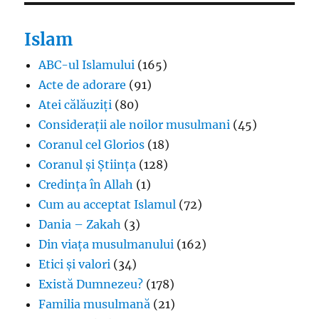
Islam
ABC-ul Islamului
(165)
Acte de adorare
(91)
Atei călăuziți
(80)
Considerații ale noilor musulmani
(45)
Coranul cel Glorios
(18)
Coranul și Știința
(128)
Credința în Allah
(1)
Cum au acceptat Islamul
(72)
Dania – Zakah
(3)
Din viața musulmanului
(162)
Etici și valori
(34)
Există Dumnezeu?
(178)
Familia musulmană
(21)