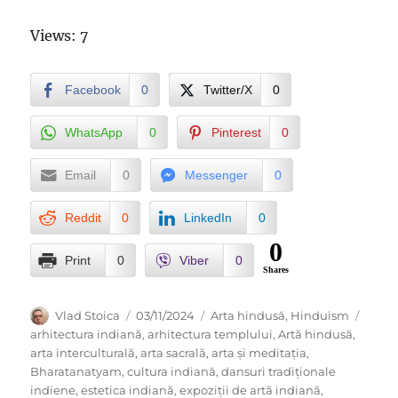
Views: 7
Facebook
0
Twitter/X
0
WhatsApp
0
Pinterest
0
Email
0
Messenger
0
Reddit
0
LinkedIn
0
0
Print
0
Viber
0
Shares
Author
Posted
Categories
Tags
Vlad Stoica
03/11/2024
Arta hindusă
,
Hinduism
on
arhitectura indiană
,
arhitectura templului
,
Artă hindusă
,
arta interculturală
,
arta sacrală
,
arta și meditația
,
Bharatanatyam
,
cultura indiană
,
dansuri tradiționale
indiene
,
estetica indiană
,
expoziții de artă indiană
,