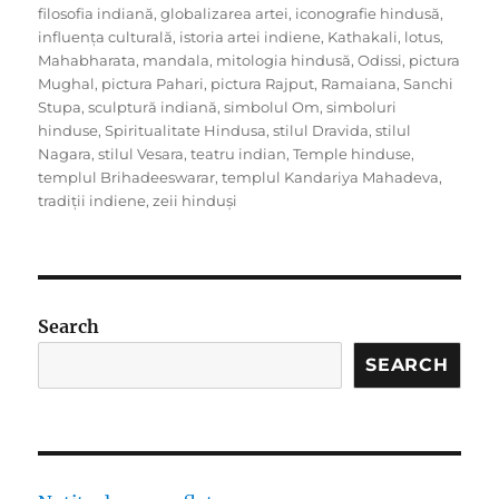
filosofia indiană
,
globalizarea artei
,
iconografie hindusă
,
influența culturală
,
istoria artei indiene
,
Kathakali
,
lotus
,
Mahabharata
,
mandala
,
mitologia hindusă
,
Odissi
,
pictura
Mughal
,
pictura Pahari
,
pictura Rajput
,
Ramaiana
,
Sanchi
Stupa
,
sculptură indiană
,
simbolul Om
,
simboluri
hinduse
,
Spiritualitate Hindusa
,
stilul Dravida
,
stilul
Nagara
,
stilul Vesara
,
teatru indian
,
Temple hinduse
,
templul Brihadeeswarar
,
templul Kandariya Mahadeva
,
tradiții indiene
,
zeii hinduși
Search
SEARCH