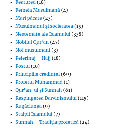
Featured
(18)
Femeia Musulmană
(4)
Mari păcate
(23)
Musulmanul și societatea
(15)
Nestemate ale Islamului
(338)
Nobilul Qur'an
(47)
Noi musulmani
(3)
Pelerinaj – Hajj
(18)
Postul
(10)
Principiile credinței
(69)
Profetul Muhammad
(1)
Qur'an-ul și Sunnah
(61)
Respingerea Darvinismului
(115)
Rugăciunea
(9)
Stâlpii Islamului
(7)
Sunnah – Tradiția profetică
(24)