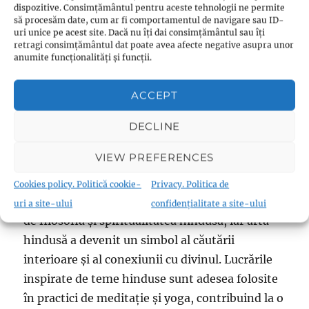
dispozitive. Consimțământul pentru aceste tehnologii ne permite
să procesăm date, cum ar fi comportamentul de navigare sau ID-
În ultimele decenii, colaborările între artiști din
uri unice pe acest site. Dacă nu îți dai consimțământul sau îți
retragi consimțământul dat poate avea afecte negative asupra unor
India și cei internaționali au dus la o fuzionare a
anumite funcționalități și funcții.
stilurilor și tehnicilor, rezultând opere de artă
inovatoare care îmbină tradiția hindusă cu
ACCEPT
forme moderne de expresie artistică.
DECLINE
VIEW PREFERENCES
6.2. Arta și Spiritualitatea Globală
Cookies policy. Politică cookie-
Privacy. Politica de
Mulți oameni din întreaga lume au fost atrași
uri a site-ului
confidențialitate a site-ului
de filosofia și spiritualitatea hindusă, iar arta
hindusă a devenit un simbol al căutării
interioare și al conexiunii cu divinul. Lucrările
inspirate de teme hinduse sunt adesea folosite
în practici de meditație și yoga, contribuind la o