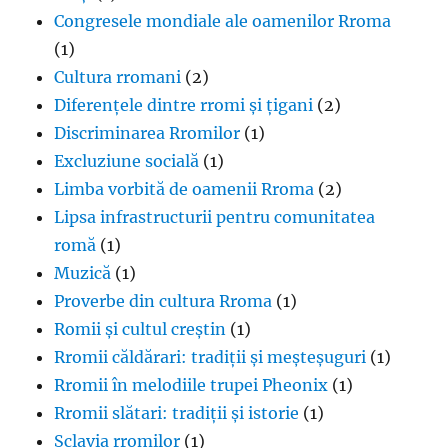
Congresele mondiale ale oamenilor Rroma
(1)
Cultura rromani
(2)
Diferențele dintre rromi și țigani
(2)
Discriminarea Rromilor
(1)
Excluziune socială
(1)
Limba vorbită de oamenii Rroma
(2)
Lipsa infrastructurii pentru comunitatea
romă
(1)
Muzică
(1)
Proverbe din cultura Rroma
(1)
Romii și cultul creștin
(1)
Rromii căldărari: tradiții și meșteșuguri
(1)
Rromii în melodiile trupei Pheonix
(1)
Rromii slătari: tradiții și istorie
(1)
Sclavia rromilor
(1)