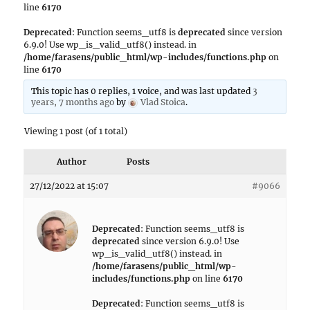
line
6170
Deprecated
: Function seems_utf8 is
deprecated
since version
6.9.0! Use wp_is_valid_utf8() instead. in
/home/farasens/public_html/wp-includes/functions.php
on
line
6170
This topic has 0 replies, 1 voice, and was last updated
3
years, 7 months ago
by
Vlad Stoica
.
Viewing 1 post (of 1 total)
Author
Posts
27/12/2022 at 15:07
#9066
Deprecated
: Function seems_utf8 is
deprecated
since version 6.9.0! Use
wp_is_valid_utf8() instead. in
/home/farasens/public_html/wp-
includes/functions.php
on line
6170
Deprecated
: Function seems_utf8 is