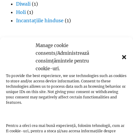
Diwali
(1)
Holi
(1)
Incantațiile hinduse
(1)
Manage cookie
consents/Administrează
Islam
consimțămintele pentru
ABC-ul Islamului
(165)
cookie-uri.
Acte de adorare
(91)
To provide the best experience, we use technologies such as cookies
to store and/or access device information. Consent to these
Atei călăuziți
(80)
technologies allows us to process data such as browsing behavior or
Considerații ale noilor musulmani
(45)
unique IDs on this site. Not giving your consent or withdrawing
your consent may negatively affect certain functionalities and
Coranul cel Glorios
(18)
features.
Coranul și Știința
(128)
Credința în Allah
(1)
Cum au acceptat Islamul
(72)
Pentru a oferi cea mai bună experiență, folosim tehnologii, cum ar
fi cookie-uri, pentru a stoca și/sau accesa informațiile despre