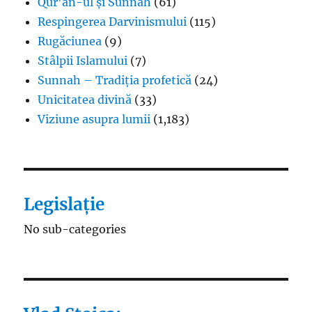
Qur'an-ul și Sunnah
(61)
Respingerea Darvinismului
(115)
Rugăciunea
(9)
Stâlpii Islamului
(7)
Sunnah – Tradiția profetică
(24)
Unicitatea divină
(33)
Viziune asupra lumii
(1,183)
Legislație
No sub-categories