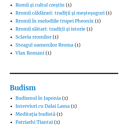
Romii și cultul creștin
(1)
Rromii căldărari: tradiții și meșteșuguri
(1)
Rromii în melodiile trupei Pheonix
(1)
Rromii slătari: tradiții și istorie
(1)
Sclavia rromilor
(1)
Steagul oamenilor Rroma
(1)
Vlax Romani
(1)
Budism
Budismul în Japonia
(1)
Interviuri cu Dalai Lama
(1)
Meditația budistă
(1)
Patriarhi Tiantai
(1)