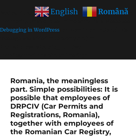
Română
English
Notice
: Function wp_get_inline_script_tag was called
incorrectly
. Unable to set inline script data. Please see
Debugging in WordPress
for more information. (This
message was added in version 7.0.0.) in
/home/farasens/public_html/wp-
includes/functions.php
on line
6170
Romania, the meaningless
part. Simple possibilities: It is
possible that employees of
DRPCIV (Car Permits and
Registrations, Romania),
together with employees of
the Romanian Car Registry,