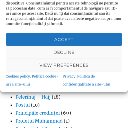
Dania – Zakah
(3)
dispozitive. Consimțământul pentru aceste tehnologii ne permite
Din viața musulmanului
(162)
să procesăm date, cum ar fi comportamentul de navigare sau ID-
uri unice pe acest site. Dacă nu îți dai consimțământul sau îți
Etici și valori
(34)
retragi consimțământul dat poate avea afecte negative asupra unor
anumite funcționalități și funcții.
Există Dumnezeu?
(178)
Familia musulmană
(21)
ACCEPT
Featured
(18)
Femeia Musulmană
(4)
DECLINE
Mari păcate
(23)
Musulmanul și societatea
(15)
VIEW PREFERENCES
Nestemate ale Islamului
(338)
Cookies policy. Politică cookie-
Privacy. Politica de
Nobilul Qur'an
(47)
uri a site-ului
confidențialitate a site-ului
Noi musulmani
(3)
Pelerinaj – Hajj
(18)
Postul
(10)
Principiile credinței
(69)
Profetul Muhammad
(1)