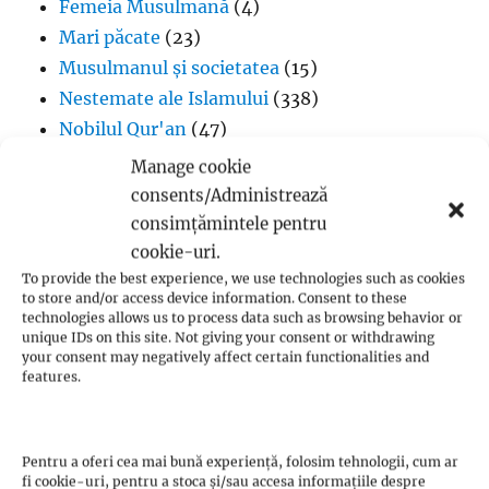
Femeia Musulmană
(4)
Mari păcate
(23)
Musulmanul și societatea
(15)
Nestemate ale Islamului
(338)
Nobilul Qur'an
(47)
Noi musulmani
(3)
Manage cookie
Pelerinaj – Hajj
(18)
consents/Administrează
Postul
(10)
consimțămintele pentru
Principiile credinței
(69)
cookie-uri.
To provide the best experience, we use technologies such as cookies
Profetul Muhammad
(1)
to store and/or access device information. Consent to these
Qur'an-ul și Sunnah
(61)
technologies allows us to process data such as browsing behavior or
unique IDs on this site. Not giving your consent or withdrawing
Respingerea Darvinismului
(115)
your consent may negatively affect certain functionalities and
Rugăciunea
(10)
features.
Stâlpii Islamului
(7)
Sunnah – Tradiția profetică
(24)
Pentru a oferi cea mai bună experiență, folosim tehnologii, cum ar
Unicitatea divină
(33)
fi cookie-uri, pentru a stoca și/sau accesa informațiile despre