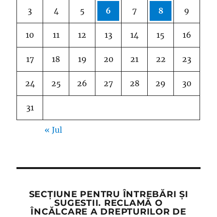
3
4
5
6
7
8
9
10
11
12
13
14
15
16
17
18
19
20
21
22
23
24
25
26
27
28
29
30
31
« Jul
SECȚIUNE PENTRU ÎNTREBĂRI ȘI
SUGESTII. RECLAMĂ O
ÎNCĂLCARE A DREPTURILOR DE