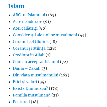
Islam
ABC-ul Islamului
(165)
Acte de adorare
(91)
Atei călăuziți
(80)
Considerații ale noilor musulmani
(45)
Coranul cel Glorios
(18)
Coranul și Știința
(128)
Credința în Allah
(1)
Cum au acceptat Islamul
(72)
Dania – Zakah
(3)
Din viața musulmanului
(162)
Etici și valori
(34)
Există Dumnezeu?
(178)
Familia musulmană
(21)
Featured
(18)