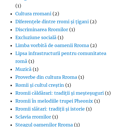
(1)
Cultura rromani
(2)
Diferențele dintre rromi și țigani
(2)
Discriminarea Rromilor
(1)
Excluziune socială
(1)
Limba vorbită de oamenii Rroma
(2)
Lipsa infrastructurii pentru comunitatea
romă
(1)
Muzică
(1)
Proverbe din cultura Rroma
(1)
Romii și cultul creștin
(1)
Rromii căldărari: tradiții și meșteșuguri
(1)
Rromii în melodiile trupei Pheonix
(1)
Rromii slătari: tradiții și istorie
(1)
Sclavia rromilor
(1)
Steagul oamenilor Rroma
(1)