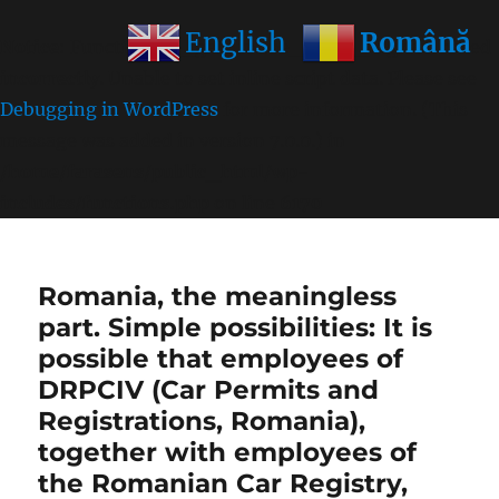
Română
English
Notice
: Function wp_get_inline_script_tag was called
incorrectly
. Unable to set inline script data. Please see
Debugging in WordPress
for more information. (This
message was added in version 7.0.0.) in
/home/farasens/public_html/wp-
includes/functions.php
on line
6170
Romania, the meaningless
part. Simple possibilities: It is
possible that employees of
DRPCIV (Car Permits and
Registrations, Romania),
together with employees of
the Romanian Car Registry,