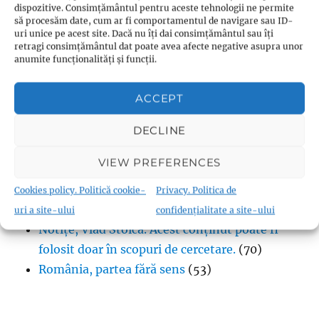
Viziune asupra lumii
(1,183)
dispozitive. Consimțământul pentru aceste tehnologii ne permite
să procesăm date, cum ar fi comportamentul de navigare sau ID-
uri unice pe acest site. Dacă nu îți dai consimțământul sau îți
retragi consimțământul dat poate avea afecte negative asupra unor
anumite funcționalități și funcții.
Legislație
ACCEPT
No sub-categories
DECLINE
VIEW PREFERENCES
Cookies policy. Politică cookie-
Privacy. Politica de
Vlad Stoica:
uri a site-ului
confidențialitate a site-ului
Notițe, Vlad Stoica. Acest conținut poate fi
folosit doar în scopuri de cercetare.
(70)
România, partea fără sens
(53)