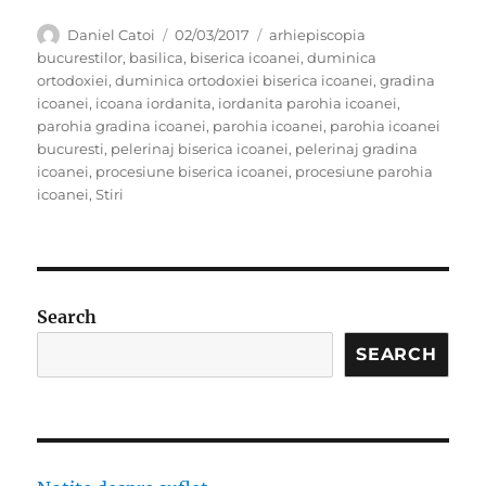
Author
Posted
Categories
Daniel Catoi
02/03/2017
arhiepiscopia
on
bucurestilor
,
basilica
,
biserica icoanei
,
duminica
ortodoxiei
,
duminica ortodoxiei biserica icoanei
,
gradina
icoanei
,
icoana iordanita
,
iordanita parohia icoanei
,
parohia gradina icoanei
,
parohia icoanei
,
parohia icoanei
bucuresti
,
pelerinaj biserica icoanei
,
pelerinaj gradina
icoanei
,
procesiune biserica icoanei
,
procesiune parohia
icoanei
,
Stiri
Search
SEARCH