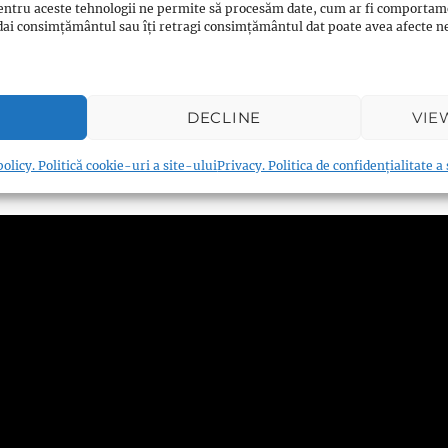
entru aceste tehnologii ne permite să procesăm date, cum ar fi comportam
ți dai consimțământul sau îți retragi consimțământul dat poate avea afecte
DECLINE
VIE
estament 3. Leviticul
olicy. Politică cookie-uri a site-ului
Privacy. Politica de confidențialitate a