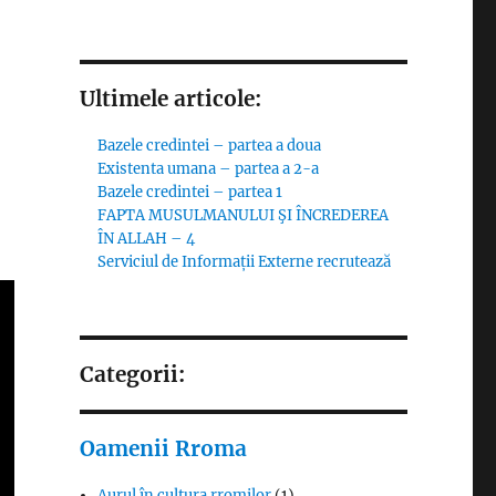
Ultimele articole:
Bazele credintei – partea a doua
Existenta umana – partea a 2-a
Bazele credintei – partea 1
FAPTA MUSULMANULUI ŞI ÎNCREDEREA
ÎN ALLAH – 4
Serviciul de Informații Externe recrutează
Categorii:
Oamenii Rroma
Aurul în cultura rromilor
(1)