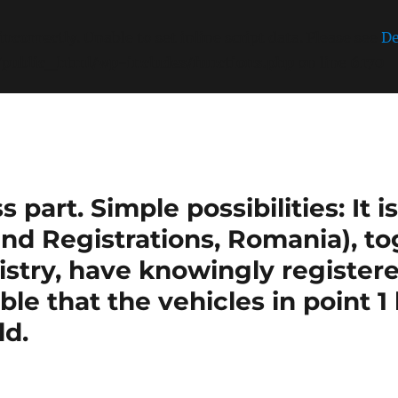
incorrectly
. Unable to set inline script data. Please see
De
/public_html/wp-includes/functions.php
on line
6170
part. Simple possibilities: It 
nd Registrations, Romania), t
stry, have knowingly register
sible that the vehicles in point 
ld.