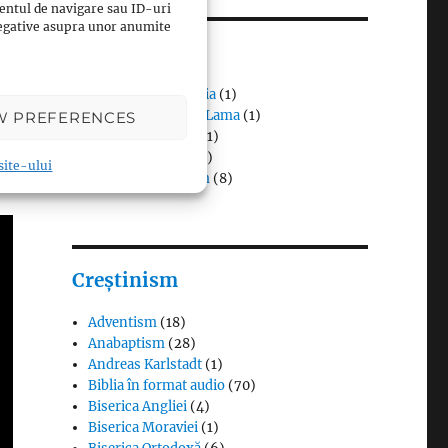
entul de navigare sau ID-uri
 negative asupra unor anumite
Budism
Budismul în Japonia
(1)
Interviuri cu Dalai Lama
(1)
W PREFERENCES
Meditația budistă
(1)
Patriarhi Tiantai
(1)
 site-ului
Termeni în budism
(8)
Creștinism
Adventism
(18)
Anabaptism
(28)
Andreas Karlstadt
(1)
Biblia în format audio
(70)
Biserica Angliei
(4)
Biserica Moraviei
(1)