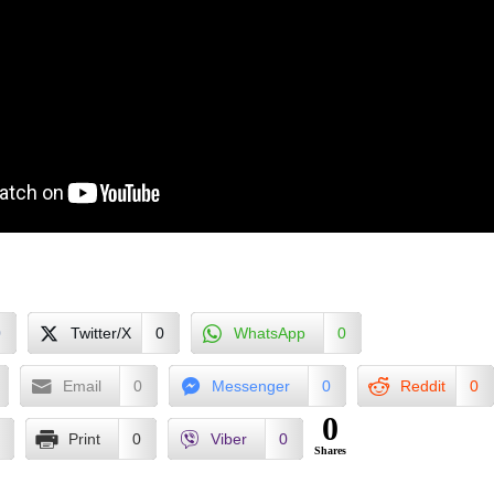
0
Twitter/X
0
WhatsApp
0
Email
0
Messenger
0
Reddit
0
0
Print
0
Viber
0
Shares