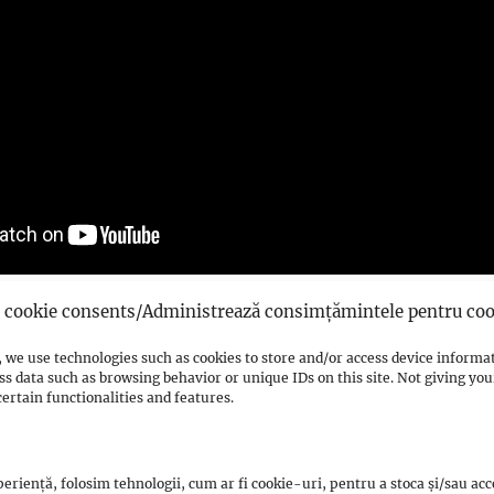
cookie consents/Administrează consimțămintele pentru coo
 we use technologies such as cookies to store and/or access device informa
0
Twitter/X
0
WhatsApp
0
ss data such as browsing behavior or unique IDs on this site. Not giving y
ertain functionalities and features.
Email
0
Messenger
0
Reddit
0
0
Print
0
Viber
0
eriență, folosim tehnologii, cum ar fi cookie-uri, pentru a stoca și/sau ac
Shares