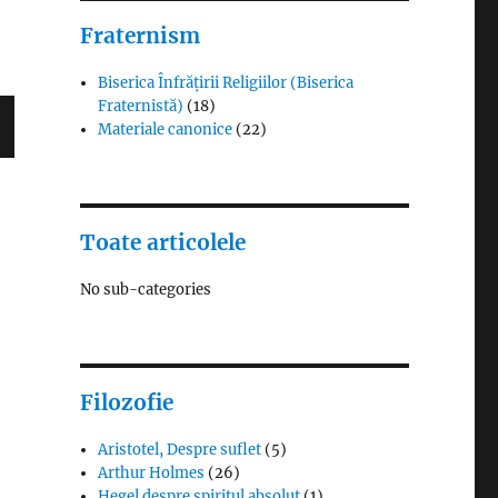
Fraternism
Biserica Înfrățirii Religiilor (Biserica
Fraternistă)
(18)
Materiale canonice
(22)
T
G
Toate articolele
No sub-categories
Filozofie
Aristotel, Despre suflet
(5)
Arthur Holmes
(26)
Hegel despre spiritul absolut
(1)