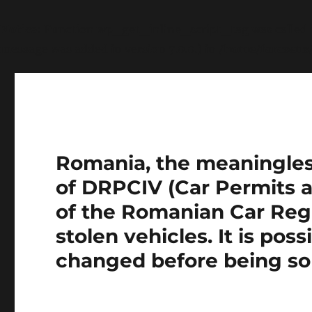
Notice
: Function wp_get_inline_script_tag was called
message was added in version 7.0.0.) in
/home/farasens
Romania, the meaningless 
of DRPCIV (Car Permits a
of the Romanian Car Regi
stolen vehicles. It is pos
changed before being so