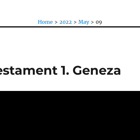
Home
>
2022
>
May
>
09
Testament 1. Geneza