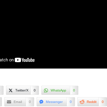
0
Twitter/X
0
WhatsApp
0
Email
0
Messenger
0
Reddit
0