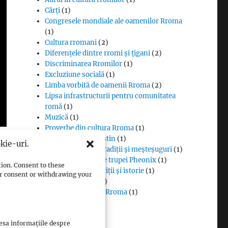
Cărți
(1)
Congresele mondiale ale oamenilor Rroma
(1)
Cultura rromani
(2)
Diferențele dintre rromi și țigani
(2)
Discriminarea Rromilor
(1)
Excluziune socială
(1)
Limba vorbită de oamenii Rroma
(2)
Lipsa infrastructurii pentru comunitatea
romă
(1)
Muzică
(1)
Proverbe din cultura Rroma
(1)
Romii și cultul creștin
(1)
kie-uri.
Rromii căldărari: tradiții și meșteșuguri
(1)
Rromii în melodiile trupei Pheonix
(1)
tion. Consent to these
Rromii slătari: tradiții și istorie
(1)
our consent or withdrawing your
Sclavia rromilor
(1)
Steagul oamenilor Rroma
(1)
Vlax Romani
(1)
cesa informațiile despre