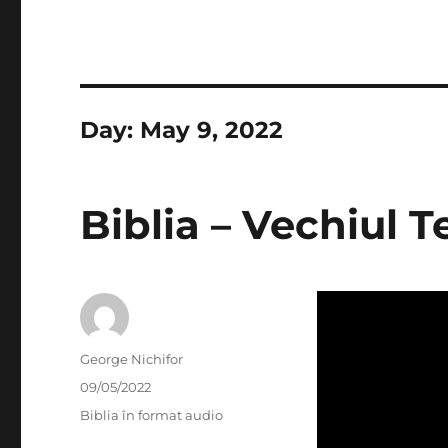
Day:
May 9, 2022
Biblia – Vechiul 
Author
George Nichifor
Posted
09/05/2022
on
Categories
Biblia în format audio