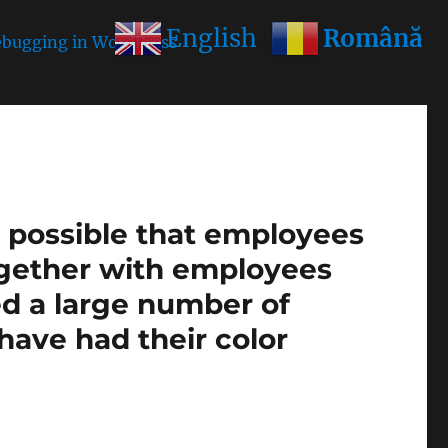
Română
English
bugging in WordPress
for more information. (This
is possible that employees
ogether with employees
ed a large number of
1 have had their color