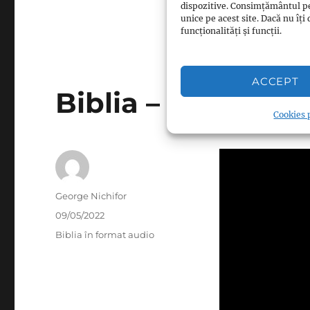
dispozitive. Consimțământul p
unice pe acest site. Dacă nu î
funcționalități și funcții.
ACCEPT
Biblia – Vechiul T
Cookies p
Author
George Nichifor
Posted
09/05/2022
on
Categories
Biblia în format audio