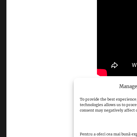
Views: 5
Manage 
To provide the best experience,
Facebook
technologies allows us to proce
consent may negatively affect c
Pinterest
0
LinkedIn
0
Pentru a oferi cea mai bună exp