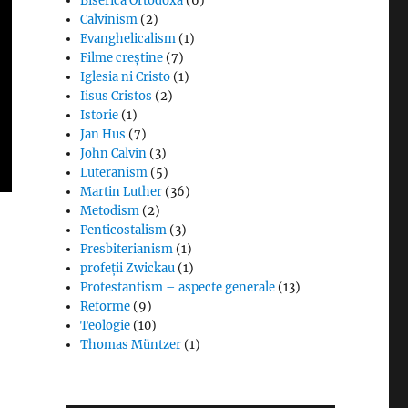
Biserica Ortodoxă
(6)
Calvinism
(2)
Evanghelicalism
(1)
Filme creștine
(7)
Iglesia ni Cristo
(1)
Iisus Cristos
(2)
Istorie
(1)
Jan Hus
(7)
John Calvin
(3)
Luteranism
(5)
Martin Luther
(36)
Metodism
(2)
Penticostalism
(3)
Presbiterianism
(1)
profeții Zwickau
(1)
Protestantism – aspecte generale
(13)
Reforme
(9)
Teologie
(10)
Thomas Müntzer
(1)