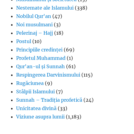
Nestemate ale Islamului
(338)
Nobilul Qur'an
(47)
Noi musulmani
(3)
Pelerinaj – Hajj
(18)
Postul
(10)
Principiile credinței
(69)
Profetul Muhammad
(1)
Qur'an-ul și Sunnah
(61)
Respingerea Darvinismului
(115)
Rugăciunea
(9)
Stâlpii Islamului
(7)
Sunnah – Tradiția profetică
(24)
Unicitatea divină
(33)
Viziune asupra lumii
(1,183)