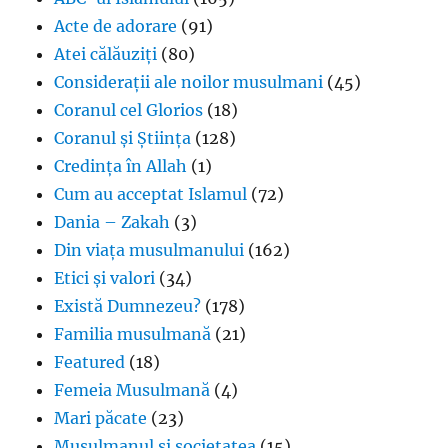
Acte de adorare
(91)
Atei călăuziți
(80)
Considerații ale noilor musulmani
(45)
Coranul cel Glorios
(18)
Coranul și Știința
(128)
Credința în Allah
(1)
Cum au acceptat Islamul
(72)
Dania – Zakah
(3)
Din viața musulmanului
(162)
Etici și valori
(34)
Există Dumnezeu?
(178)
Familia musulmană
(21)
Featured
(18)
Femeia Musulmană
(4)
Mari păcate
(23)
Musulmanul și societatea
(15)