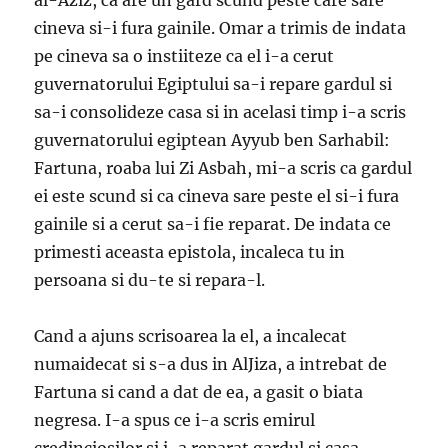
al-Aziz, ca are un gard scund peste care sare
cineva si-i fura gainile. Omar a trimis de indata
pe cineva sa o instiiteze ca el i-a cerut
guvernatorului Egiptului sa-i repare gardul si
sa-i consolideze casa si in acelasi timp i-a scris
guvernatorului egiptean Ayyub ben Sarhabil:
Fartuna, roaba lui Zi Asbah, mi-a scris ca gardul
ei este scund si ca cineva sare peste el si-i fura
gainile si a cerut sa-i fie reparat. De indata ce
primesti aceasta epistola, incaleca tu in
persoana si du-te si repara-l.
Cand a ajuns scrisoarea la el, a incalecat
numaidecat si s-a dus in AlJiza, a intrebat de
Fartuna si cand a dat de ea, a gasit o biata
negresa. I-a spus ce i-a scris emirul