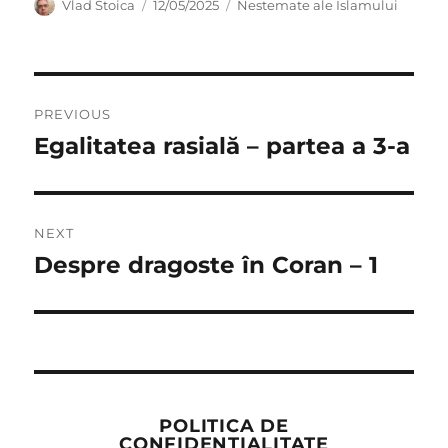
Author
Posted
Categories
Vlad Stoica
12/05/2025
Nestemate ale Islamului
on
Post
PREVIOUS
navigation
Egalitatea rasială – partea a 3-a
Previous
post:
NEXT
Despre dragoste în Coran – 1
Next
post:
POLITICA DE
CONFIDENȚIALITATE