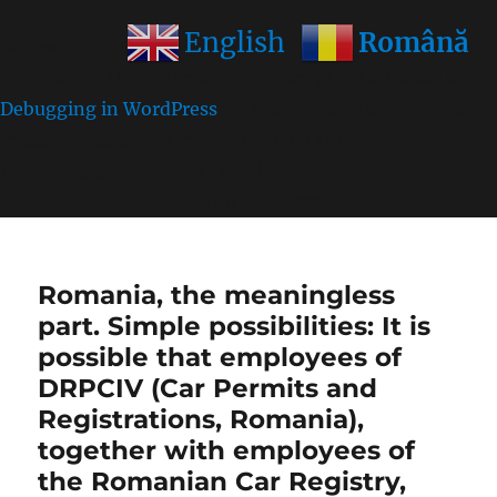
Română
English
Notice
: Function wp_get_inline_script_tag was called
incorrectly
. Unable to set inline script data. Please see
Debugging in WordPress
for more information. (This
message was added in version 7.0.0.) in
/home/farasens/public_html/wp-
includes/functions.php
on line
6170
Romania, the meaningless
part. Simple possibilities: It is
possible that employees of
DRPCIV (Car Permits and
Registrations, Romania),
together with employees of
the Romanian Car Registry,