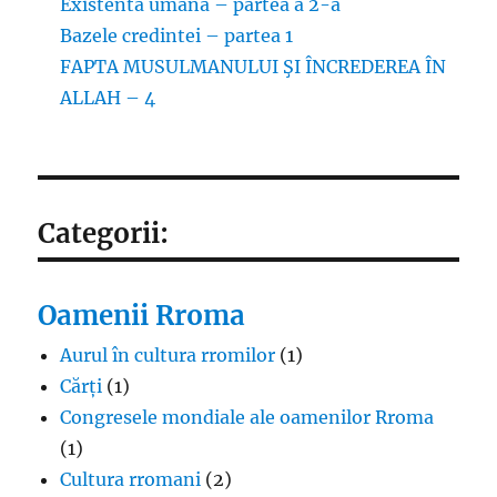
Existenta umana – partea a 2-a
Bazele credintei – partea 1
FAPTA MUSULMANULUI ŞI ÎNCREDEREA ÎN
ALLAH – 4
Categorii:
Oamenii Rroma
Aurul în cultura rromilor
(1)
Cărți
(1)
Congresele mondiale ale oamenilor Rroma
(1)
Cultura rromani
(2)