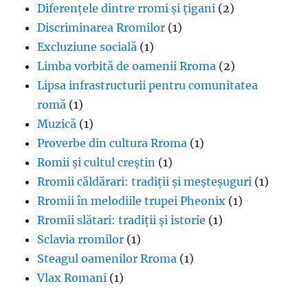
Diferențele dintre rromi și țigani
(2)
Discriminarea Rromilor
(1)
Excluziune socială
(1)
Limba vorbită de oamenii Rroma
(2)
Lipsa infrastructurii pentru comunitatea
romă
(1)
Muzică
(1)
Proverbe din cultura Rroma
(1)
Romii și cultul creștin
(1)
Rromii căldărari: tradiții și meșteșuguri
(1)
Rromii în melodiile trupei Pheonix
(1)
Rromii slătari: tradiții și istorie
(1)
Sclavia rromilor
(1)
Steagul oamenilor Rroma
(1)
Vlax Romani
(1)