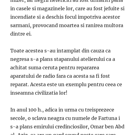
mizer, iar negrii nefericiti au fost urmariti pana
in casele si magazinele lor, care au fost jefuite si
incendiate si a deschis focul impotriva acestor
sarmani, provocand moartea si ranirea multora
dintre ei.
Toate acestea s-au intamplat din cauza ca
negresa s-a plans stapanului atelierului ca a
achitat suma ceruta pentru repararea
aparatului de radio fara ca acesta sa fi fost
reparat. Acesta este un exemplu pentru ceea ce
inseamna civilizatia lor!
In anul 100 h., adica in urma cu treisprezece
secole, o sclava neagra cu numele de Fartuna i
s-a plans emirului credinciosilor, Omar ben Abd