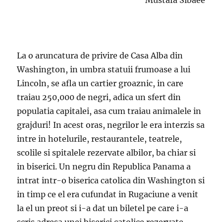
Mustafa Sibaee
La o aruncatura de privire de Casa Alba din
Washington, in umbra statuii frumoase a lui
Lincoln, se afla un cartier groaznic, in care
traiau 250,000 de negri, adica un sfert din
populatia capitalei, asa cum traiau animalele in
grajduri! In acest oras, negrilor le era interzis sa
intre in hotelurile, restaurantele, teatrele,
scolile si spitalele rezervate albilor, ba chiar si
in biserici. Un negru din Republica Panama a
intrat intr-o biserica catolica din Washington si
in timp ce el era cufundat in Rugaciune a venit
la el un preot si i-a dat un biletel pe care i-a