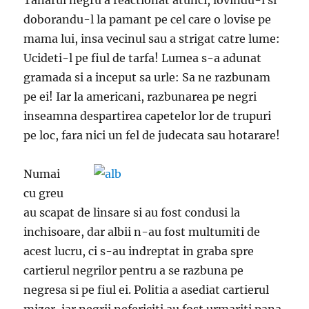
Tanarul negru a reactionat atunci, lovindu-l si
doborandu-l la pamant pe cel care o lovise pe
mama lui, insa vecinul sau a strigat catre lume:
Ucideti-l pe fiul de tarfa! Lumea s-a adunat
gramada si a inceput sa urle: Sa ne razbunam
pe ei! Iar la americani, razbunarea pe negri
inseamna despartirea capetelor lor de trupuri
pe loc, fara nici un fel de judecata sau hotarare!
Numai
cu greu
au scapat de linsare si au fost condusi la
inchisoare, dar albii n-au fost multumiti de
acest lucru, ci s-au indreptat in graba spre
cartierul negrilor pentru a se razbuna pe
negresa si pe fiul ei. Politia a asediat cartierul