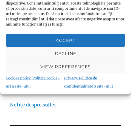
de pe acest site este oferita fără garanție.
dispozitive. Consimțământul pentru aceste tehnologii ne permite
Responsabilitatea deciziilor luate în baza
să procesăm date, cum ar fi comportamentul de navigare sau ID-
uri unice pe acest site. Dacă nu îți dai consimțământul sau îți
informațiilor prezentate pe acest site aparține
retragi consimțământul dat poate avea afecte negative asupra unor
în totalitate decidentului.
anumite funcționalități și funcții.
ACCEPT
DECLINE
Search
VIEW PREFERENCES
SEARCH
Cookies policy. Politică cookie-
Privacy. Politica de
uri a site-ului
confidențialitate a site-ului
Notițe despre suflet