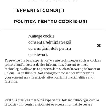
TERMENI ȘI CONDIȚII
POLITICA PENTRU COOKIE-URI
SOLUȚIONAREA ONLINE A
Manage cookie
LITIGIILOR
consents/Administrează
NOTĂ DE INFORMARE ASUPRA
consimțămintele pentru
PRELUCRĂRII DATELOR CU
cookie-uri.
CARACTER PERSONAL
To provide the best experience, we use technologies such as cookies
to store and/or access device information. Consent to these
technologies allows us to process data such as browsing behavior or
unique IDs on this site. Not giving your consent or withdrawing
your consent may negatively affect certain functionalities and
features.
Notă asupra răspunderii: Ideile, sfaturile,
sugestiile și comentariile exprimate pe acest
site reprezintă un punct de vedere. Informația
Pentru a oferi cea mai bună experiență, folosim tehnologii, cum ar
fi cookie-uri, pentru a stoca și/sau accesa informațiile despre