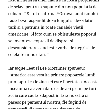
fost incheierea unei aliante cu fostii proprietari
de sclavi pentru a supune din nou populatia de
culoare.” Si tot el afirma:”Otrava fanatismului
rasial s-a raspandit de-a lungul si de-a latul
tarii si a patruns in toate canalele vietii
americane. Si iata cum se obisnuieste poporul
sa inventeze expresii de dispret si
desconsiderare cand este vorba de negri si de
celelalte minoritati.”
Iar Jaque Leet si Lee Mortimer spuneau:
“America este vestita printre popoarele lumii
prin faptul ca lozinca ei este libertatea. Aceasta
inseamna ca avem datoria de a-i primi pe toti
aceia care cauta adapost in tara noastra si
pasesc pe pamantul nostru, fie fugind de