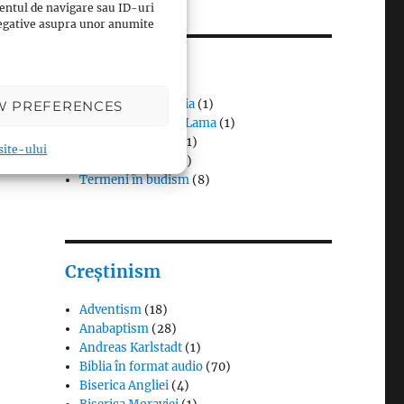
entul de navigare sau ID-uri
 negative asupra unor anumite
Budism
Budismul în Japonia
(1)
W PREFERENCES
Interviuri cu Dalai Lama
(1)
Meditația budistă
(1)
 site-ului
Patriarhi Tiantai
(1)
Termeni în budism
(8)
Creștinism
Adventism
(18)
Anabaptism
(28)
Andreas Karlstadt
(1)
Biblia în format audio
(70)
Biserica Angliei
(4)