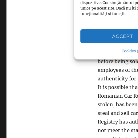
Afacerilor Inte
dispozitive. Consimțământul p
unice pe acest site. Dacă nu î
funcționalități și funcții.
Romania, the mea
that employees 
together with e
ACCEPT
registered a lar
Cookies p
possible that th
before being sold
employees of the
authenticity for
It is possible t
Romanian Car Reg
stolen, has bee
steal and sell c
Registry has aut
not meet the sta