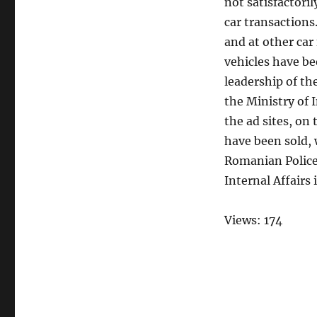
not satisfactoril
car transactions.
and at other car 
vehicles have be
leadership of th
the Ministry of I
the ad sites, on
have been sold, 
Romanian Police 
Internal Affairs
Views: 174