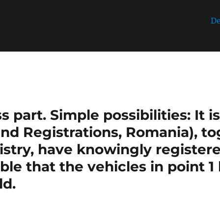
incorrectly
. Unable to set inline script data. Please see
De
/public_html/wp-includes/functions.php
on line
6170
part. Simple possibilities: It 
nd Registrations, Romania), t
stry, have knowingly register
sible that the vehicles in point 
ld.