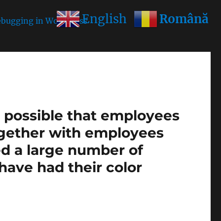
Română
English
bugging in WordPress
for more information. (This
is possible that employees
ogether with employees
ed a large number of
1 have had their color