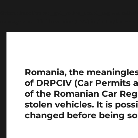
Notice
: Function wp_get_inline_script_tag was called
message was added in version 7.0.0.) in
/home/farasens
Romania, the meaningless 
of DRPCIV (Car Permits a
of the Romanian Car Regi
stolen vehicles. It is pos
changed before being so