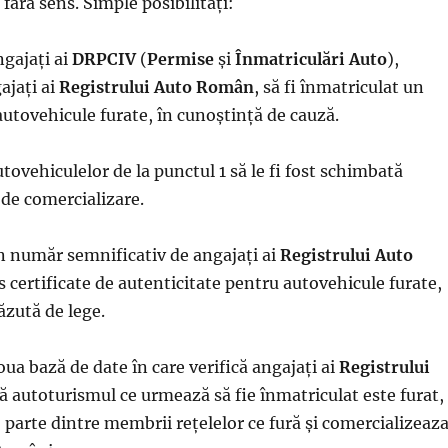
fără sens. Simple posibilități:
ngajați ai
DRPCIV
(
Permise
și
Înmatriculări Auto
),
ajați ai
Registrului Auto Român
, să fi înmatriculat un
tovehicule furate, în cunoștință de cauză.
utovehiculelor de la punctul 1 să le fi fost schimbată
 de comercializare.
un număr semnificativ de angajați ai
Registrului Auto
s certificate de autenticitate pentru autovehicule furate,
ăzută de lege.
oua bază de date în care verifică angajați ai
Registrului
autoturismul ce urmează să fie înmatriculat este furat,
o parte dintre membrii rețelelor ce fură și comercializeaz