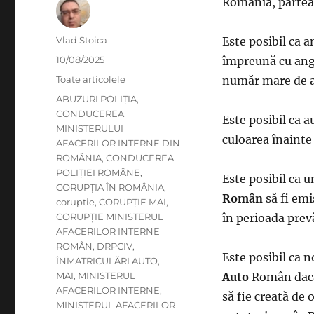
România, partea 
Author
Vlad Stoica
Este posibil ca a
Posted
10/08/2025
împreună cu ang
on
Categories
Toate articolele
număr mare de au
Tags
ABUZURI POLIȚIA
,
CONDUCEREA
Este posibil ca a
MINISTERULUI
culoarea înainte
AFACERILOR INTERNE DIN
ROMÂNIA
,
CONDUCEREA
POLIȚIEI ROMÂNE
,
Este posibil ca 
CORUPȚIA ÎN ROMÂNIA
,
Român
să fi emi
coruptie
,
CORUPȚIE MAI
,
CORUPȚIE MINISTERUL
în perioada prev
AFACERILOR INTERNE
ROMÂN
,
DRPCIV
,
Este posibil ca n
ÎNMATRICULĂRI AUTO
,
MAI
,
MINISTERUL
Auto
Român dacă 
AFACERILOR INTERNE
,
să fie creată de 
MINISTERUL AFACERILOR