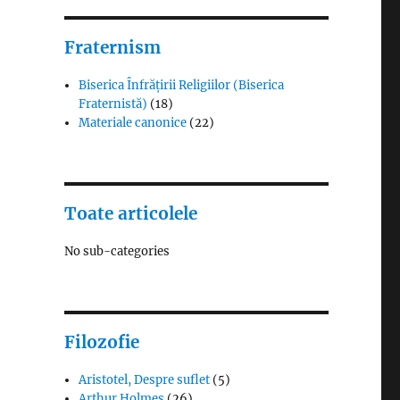
Fraternism
Biserica Înfrățirii Religiilor (Biserica
Fraternistă)
(18)
Materiale canonice
(22)
Toate articolele
No sub-categories
Filozofie
Aristotel, Despre suflet
(5)
Arthur Holmes
(26)