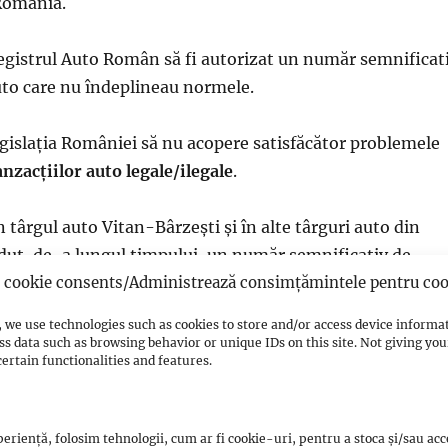
România.
Registrul Auto Român să fi autorizat un număr semnificat
uto care nu îndeplineau normele.
legislația României să nu acopere satisfăcător problemele
anzacțiilor auto legale/ilegale
.
în târgul auto Vitan-Bârzești și în alte târguri auto din
ândut, de-a lungul timpului, un număr semnificativ de
ate, cu acordul benevol al conducerii
Poliției Române
și,
cookie consents/Administrează consimțămintele pentru coo
cerii
Ministerului Afacerilor Interne din România
.
 we use technologies such as cookies to store and/or access device informa
ss data such as browsing behavior or unique IDs on this site. Not giving y
ertain functionalities and features.
e site-urile de anunțuri, de pe internet, să se fi vândut u
iv de autovehicule furate, cu acordul benevol al
ției Române
și, posibil, al
conducerii Ministerului
eriență, folosim tehnologii, cum ar fi cookie-uri, pentru a stoca și/sau ac