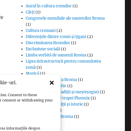
Aurul în cultura rromilor
(1)
Cărți
(1)
iv
Congresele mondiale ale oamenilor Rroma
(1)
Cultura rromani
(2)
Diferențele dintre rromi și țigani
(2)
Discriminarea Rromilor
(1)
Excluziune socială
(1)
Limba vorbită de oamenii Rroma
(2)
Lipsa infrastructurii pentru comunitatea
romă
(1)
Muzică
(1)
Proverbe din cultura Rroma
(1)
kie-uri.
Romii și cultul creștin
(1)
Rromii căldărari: tradiții și meșteșuguri
(1)
tion. Consent to these
Rromii în melodiile trupei Pheonix
(1)
our consent or withdrawing your
Rromii slătari: tradiții și istorie
(1)
n
Sclavia rromilor
(1)
Steagul oamenilor Rroma
(1)
Vlax Romani
(1)
cesa informațiile despre