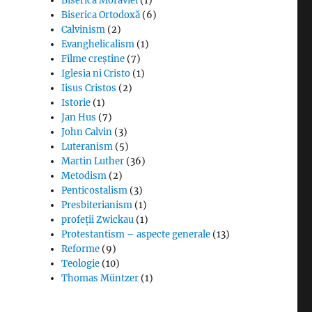
Biserica Moraviei
(1)
Biserica Ortodoxă
(6)
Calvinism
(2)
Evanghelicalism
(1)
Filme creștine
(7)
Iglesia ni Cristo
(1)
Iisus Cristos
(2)
Istorie
(1)
Jan Hus
(7)
John Calvin
(3)
Luteranism
(5)
Martin Luther
(36)
Metodism
(2)
Penticostalism
(3)
Presbiterianism
(1)
profeții Zwickau
(1)
Protestantism – aspecte generale
(13)
Reforme
(9)
Teologie
(10)
Thomas Müntzer
(1)