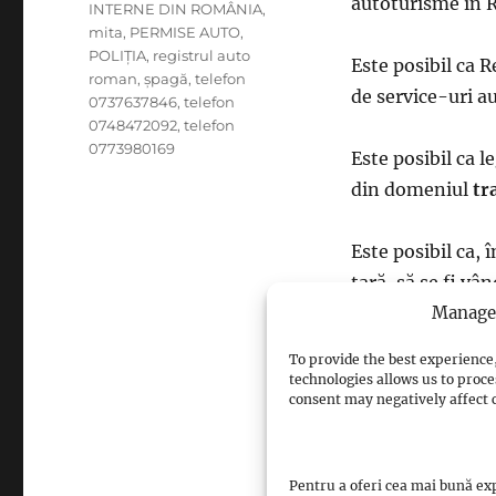
autoturisme în 
INTERNE DIN ROMÂNIA
,
mita
,
PERMISE AUTO
,
POLIȚIA
,
registrul auto
Este posibil ca 
roman
,
șpagă
,
telefon
de service-uri a
0737637846
,
telefon
0748472092
,
telefon
0773980169
Este posibil ca 
din domeniul
tr
Este posibil ca, 
țară, să se fi v
autovehicule fur
Manage 
posibil, al condu
To provide the best experience,
technologies allows us to proce
consent may negatively affect c
Este posibil ca p
număr semnificat
conducerii Poli
Pentru a oferi cea mai bună exp