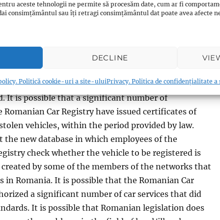
rne din România
.
entru aceste tehnologii ne permite să procesăm date, cum ar fi comportam
ți dai consimțământul sau îți retragi consimțământul dat poate avea afecte
ningless part. Simple possibilities: It is possible
of DRPCIV (Car Permits and Registrations, Romania),
mployees of the Romanian Car Registry, have knowingly
DECLINE
VIE
ge number of stolen vehicles in Romania. It is
olicy. Politică cookie-uri a site-ului
Privacy. Politica de confidențialitate a
e vehicles in point 1 have had their color changed
. It is possible that a significant number of
 Romanian Car Registry have issued certificates of
 stolen vehicles, within the period provided by law.
hat the new database in which employees of the
istry check whether the vehicle to be registered is
n created by some of the members of the networks that
ars in Romania. It is possible that the Romanian Car
horized a significant number of car services that did
ndards. It is possible that Romanian legislation does