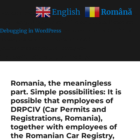
Română
English
Notice
: Function wp_get_inline_script_tag was called
incorrectly
. Unable to set inline script data. Please see
Debugging in WordPress
for more information. (This
message was added in version 7.0.0.) in
/home/farasens/public_html/wp-
includes/functions.php
on line
6170
Romania, the meaningless
part. Simple possibilities: It is
possible that employees of
DRPCIV (Car Permits and
Registrations, Romania),
together with employees of
the Romanian Car Registry,