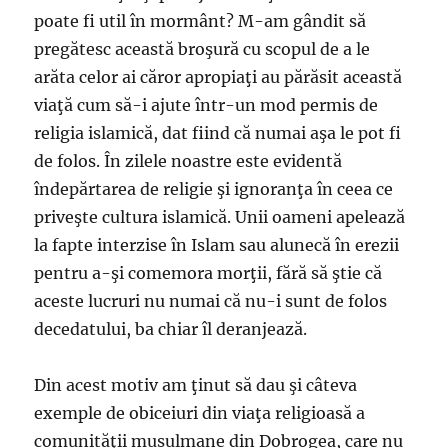
poate fi util în mormânt? M-am gândit să
pregătesc această broşură cu scopul de a le
arăta celor ai căror apropiaţi au părăsit această
viaţă cum să-i ajute într-un mod permis de
religia islamică, dat fiind că numai aşa le pot fi
de folos. În zilele noastre este evidentă
îndepărtarea de religie şi ignoranţa în ceea ce
priveşte cultura islamică. Unii oameni apelează
la fapte interzise în Islam sau alunecă în erezii
pentru a-şi comemora morţii, fără să ştie că
aceste lucruri nu numai că nu-i sunt de folos
decedatului, ba chiar îl deranjează.
Din acest motiv am ţinut să dau şi câteva
exemple de obiceiuri din viaţa religioasă a
comunităţii musulmane din Dobrogea, care nu