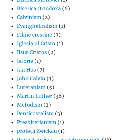
Biserica Ortodoxă
(6)
Calvinism
(2)
Evanghelicalism
(1)
Filme creștine
(7)
Iglesia ni Cristo
(1)
Iisus Cristos
(2)
Istorie
(1)
Jan Hus
(7)
John Calvin
(3)
Luteranism
(5)
Martin Luther
(36)
Metodism
(2)
Penticostalism
(3)
Presbiterianism
(1)
profeții Zwickau
(1)
Protestantism – aspecte generale
(13)