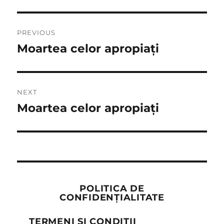
Post
PREVIOUS
navigation
Moartea celor apropiați
Previous
post:
NEXT
Moartea celor apropiați
Next
post:
POLITICA DE
CONFIDENȚIALITATE
TERMENI ȘI CONDIȚII