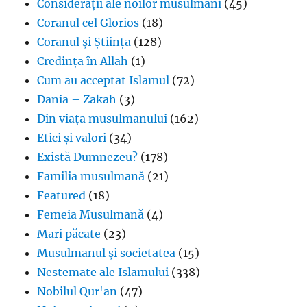
Considerații ale noilor musulmani
(45)
Coranul cel Glorios
(18)
Coranul și Știința
(128)
Credința în Allah
(1)
Cum au acceptat Islamul
(72)
Dania – Zakah
(3)
Din viața musulmanului
(162)
Etici și valori
(34)
Există Dumnezeu?
(178)
Familia musulmană
(21)
Featured
(18)
Femeia Musulmană
(4)
Mari păcate
(23)
Musulmanul și societatea
(15)
Nestemate ale Islamului
(338)
Nobilul Qur'an
(47)