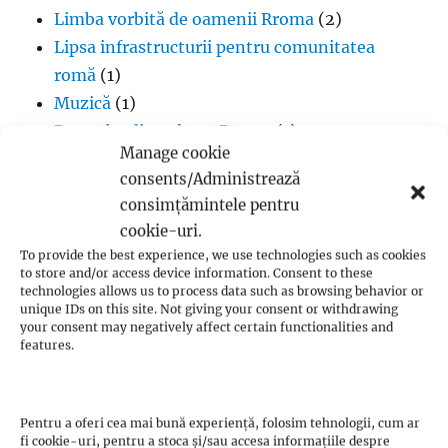
Limba vorbită de oamenii Rroma
(2)
Lipsa infrastructurii pentru comunitatea
romă
(1)
Muzică
(1)
Proverbe din cultura Rroma
(1)
Manage cookie
Romii și cultul creștin
(1)
consents/Administrează
Rromii căldărari: tradiții și meșteșuguri
(1)
consimțămintele pentru
Rromii în melodiile trupei Pheonix
(1)
cookie-uri.
Rromii slătari: tradiții și istorie
(1)
To provide the best experience, we use technologies such as cookies
Sclavia rromilor
(1)
to store and/or access device information. Consent to these
technologies allows us to process data such as browsing behavior or
Steagul oamenilor Rroma
(1)
unique IDs on this site. Not giving your consent or withdrawing
Vlax Romani
(1)
your consent may negatively affect certain functionalities and
features.
Pentru a oferi cea mai bună experiență, folosim tehnologii, cum ar
fi cookie-uri, pentru a stoca și/sau accesa informațiile despre