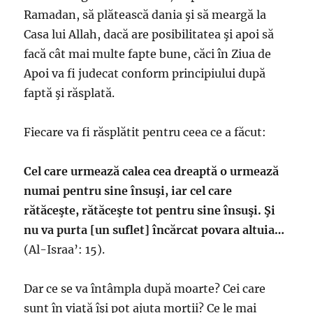
Ramadan, să plătească dania şi să meargă la
Casa lui Allah, dacă are posibilitatea şi apoi să
facă cât mai multe fapte bune, căci în Ziua de
Apoi va fi judecat conform principiului după
faptă şi răsplată.
Fiecare va fi răsplătit pentru ceea ce a făcut:
Cel care urmează calea cea dreaptă o urmează
numai pentru sine însuşi, iar cel care
rătăceşte, rătăceşte tot pentru sine însuşi. Şi
nu va purta [un suflet] încărcat povara altuia…
(Al-Israa’: 15).
Dar ce se va întâmpla după moarte? Cei care
sunt în viaţă îşi pot ajuta morţii? Ce le mai