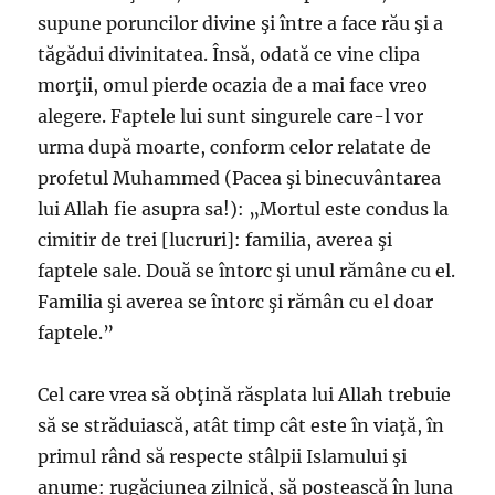
supune poruncilor divine şi între a face rău şi a
tăgădui divinitatea. Însă, odată ce vine clipa
morţii, omul pierde ocazia de a mai face vreo
alegere. Faptele lui sunt singurele care-l vor
urma după moarte, conform celor relatate de
profetul Muhammed (Pacea şi binecuvântarea
lui Allah fie asupra sa!): „Mortul este condus la
cimitir de trei [lucruri]: familia, averea şi
faptele sale. Două se întorc şi unul rămâne cu el.
Familia şi averea se întorc şi rămân cu el doar
faptele.”
Cel care vrea să obţină răsplata lui Allah trebuie
să se străduiască, atât timp cât este în viaţă, în
primul rând să respecte stâlpii Islamului şi
anume: rugăciunea zilnică, să postească în luna