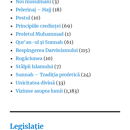
Noi musulmani
(3)
Pelerinaj – Hajj
(18)
Postul
(10)
Principiile credinței
(69)
Profetul Muhammad
(1)
Qur'an-ul și Sunnah
(61)
Respingerea Darvinismului
(115)
Rugăciunea
(10)
Stâlpii Islamului
(7)
Sunnah – Tradiția profetică
(24)
Unicitatea divină
(33)
Viziune asupra lumii
(1,183)
Legislație