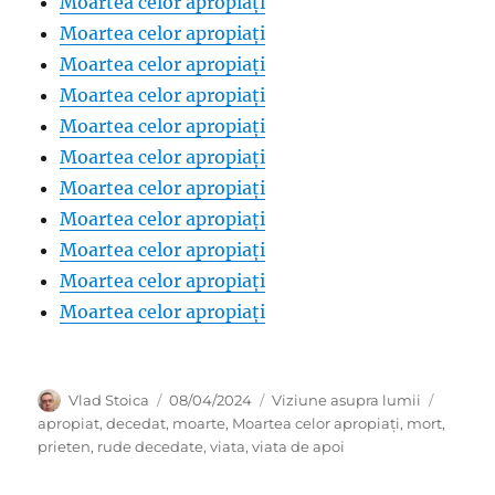
Moartea celor apropiați
Moartea celor apropiați
Moartea celor apropiați
Moartea celor apropiați
Moartea celor apropiați
Moartea celor apropiați
Moartea celor apropiați
Moartea celor apropiați
Moartea celor apropiați
Moartea celor apropiați
Moartea celor apropiați
Author
Posted
Categories
Tags
Vlad Stoica
08/04/2024
Viziune asupra lumii
on
apropiat
,
decedat
,
moarte
,
Moartea celor apropiați
,
mort
,
prieten
,
rude decedate
,
viata
,
viata de apoi