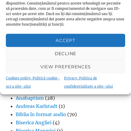
Budism
dispozitive. Consimțământul pentru aceste tehnologii ne permite
să procesăm date, cum ar fi comportamentul de navigare sau ID-
Budismul în Japonia
(1)
uri unice pe acest site. Dacă nu îți dai consimțământul sau îți
Interviuri cu Dalai Lama
(1)
retragi consimțământul dat poate avea afecte negative asupra unor
anumite funcționalități și funcții.
Meditația budistă
(1)
Patriarhi Tiantai
(1)
ACCEPT
Termeni în budism
(8)
DECLINE
VIEW PREFERENCES
Creștinism
Cookies policy. Politică cookie-
Privacy. Politica de
uri a site-ului
confidențialitate a site-ului
Adventism
(18)
Anabaptism
(28)
Andreas Karlstadt
(1)
Biblia în format audio
(70)
Biserica Angliei
(4)
Biserica Moraviei
(1)