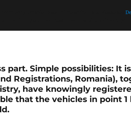
incorrectly
. Unable to set inline script data. Please see
De
/public_html/wp-includes/functions.php
on line
6170
part. Simple possibilities: It 
nd Registrations, Romania), t
stry, have knowingly register
sible that the vehicles in point 
ld.