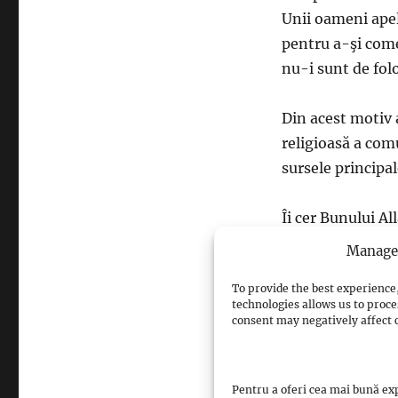
Unii oameni apele
pentru a-şi come
nu-i sunt de folo
Din acest motiv 
religioasă a com
sursele principa
Îi cer Bunului Al
care o vor citi.
Manage 
To provide the best experience,
technologies allows us to proce
consent may negatively affect c
sursa: islamrom
Pentru a oferi cea mai bună exp
Views: 1