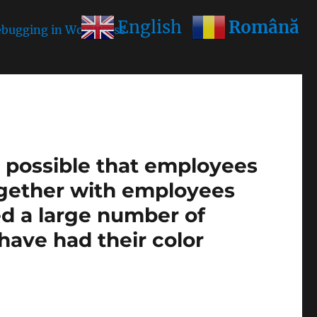
Română
English
bugging in WordPress
for more information. (This
is possible that employees
ogether with employees
ed a large number of
1 have had their color