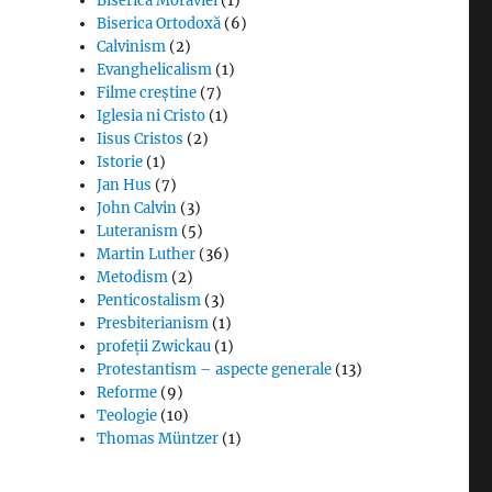
Biserica Moraviei
(1)
Biserica Ortodoxă
(6)
Calvinism
(2)
Evanghelicalism
(1)
Filme creștine
(7)
Iglesia ni Cristo
(1)
Iisus Cristos
(2)
Istorie
(1)
Jan Hus
(7)
John Calvin
(3)
Luteranism
(5)
Martin Luther
(36)
Metodism
(2)
Penticostalism
(3)
Presbiterianism
(1)
profeții Zwickau
(1)
Protestantism – aspecte generale
(13)
Reforme
(9)
Teologie
(10)
Thomas Müntzer
(1)