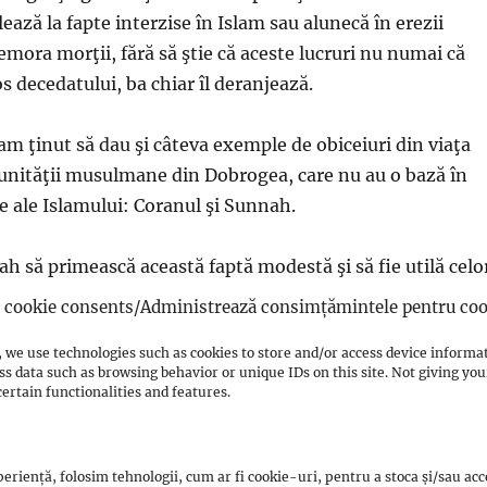
ază la fapte interzise în Islam sau alunecă în erezii
mora morţii, fără să ştie că aceste lucruri nu numai că
s decedatului, ba chiar îl deranjează.
am ţinut să dau şi câteva exemple de obiceiuri din viaţa
unităţii musulmane din Dobrogea, care nu au o bază în
le ale Islamului: Coranul şi Sunnah.
lah să primească această faptă modestă şi să fie utilă celo
cookie consents/Administrează consimțămintele pentru coo
 we use technologies such as cookies to store and/or access device informa
ss data such as browsing behavior or unique IDs on this site. Not giving y
ertain functionalities and features.
ania.ro
Source Link
eriență, folosim tehnologii, cum ar fi cookie-uri, pentru a stoca și/sau ac