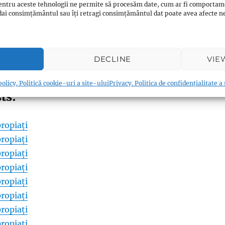
entru aceste tehnologii ne permite să procesăm date, cum ar fi comportam
ți dai consimțământul sau îți retragi consimțământul dat poate avea afecte
0
Twitter/X
0
WhatsApp
0
Email
0
Messenger
0
Reddit
0
DECLINE
VIE
0
Print
0
Viber
0
Shares
olicy. Politică cookie-uri a site-ului
Privacy. Politica de confidențialitate a
ts:
ropiați
ropiați
ropiați
ropiați
ropiați
ropiați
ropiați
ropiați