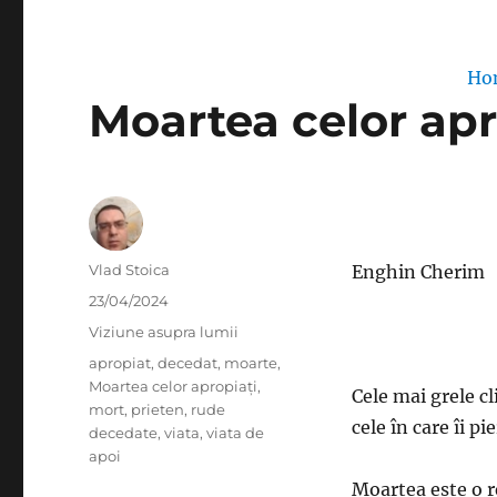
Ho
Moartea celor apr
Author
Vlad Stoica
Enghin Cherim
Posted
23/04/2024
on
Categories
Viziune asupra lumii
Tags
apropiat
,
decedat
,
moarte
,
Moartea celor apropiați
,
Cele mai grele cl
mort
,
prieten
,
rude
cele în care îi p
decedate
,
viata
,
viata de
apoi
Moartea este o r