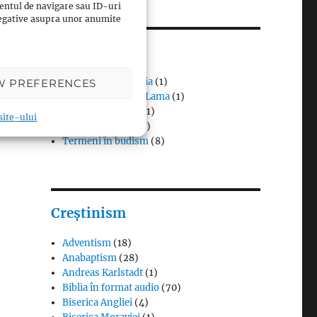
entul de navigare sau ID-uri
 negative asupra unor anumite
Budism
Budismul în Japonia
(1)
W PREFERENCES
Interviuri cu Dalai Lama
(1)
Meditația budistă
(1)
 site-ului
Patriarhi Tiantai
(1)
Termeni în budism
(8)
Creștinism
Adventism
(18)
Anabaptism
(28)
Andreas Karlstadt
(1)
Biblia în format audio
(70)
Biserica Angliei
(4)