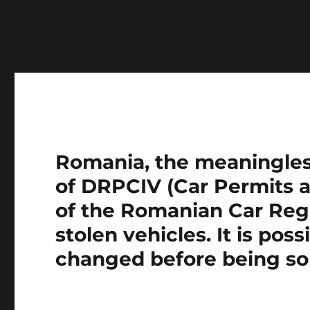
Notice
: Function wp_get_inline_script_tag was called
message was added in version 7.0.0.) in
/home/farasens
Romania, the meaningless 
of DRPCIV (Car Permits a
of the Romanian Car Regi
stolen vehicles. It is pos
changed before being so