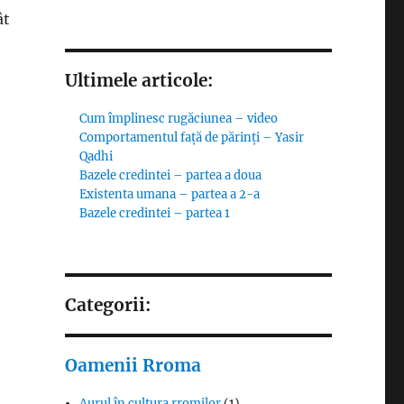
ât
Ultimele articole:
Cum împlinesc rugăciunea – video
Comportamentul față de părinți – Yasir
Qadhi
Bazele credintei – partea a doua
Existenta umana – partea a 2-a
Bazele credintei – partea 1
Categorii:
Oamenii Rroma
Aurul în cultura rromilor
(1)