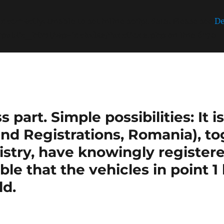
incorrectly
. Unable to set inline script data. Please see
De
/public_html/wp-includes/functions.php
on line
6170
part. Simple possibilities: It 
nd Registrations, Romania), t
stry, have knowingly register
sible that the vehicles in point 
ld.