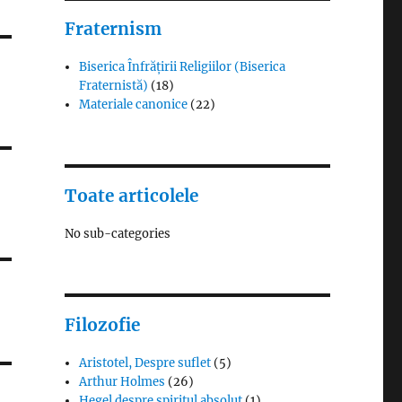
Fraternism
Biserica Înfrățirii Religiilor (Biserica
Fraternistă)
(18)
Materiale canonice
(22)
Toate articolele
No sub-categories
Filozofie
Aristotel, Despre suflet
(5)
Arthur Holmes
(26)
Hegel despre spiritul absolut
(1)