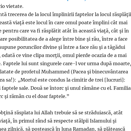
io vietate.
ă trecerea de la locul împlinirii faptelor la locul răsplăţi
Această viaţă este locul în care omul poate împlini cât mai
pentru care va fi răsplătit atât în această viaţă, cât şi în
are posibilitatea de a alege între bine şi rău, între a face
supune poruncilor divine şi între a face rău şi a tăgădui
, odată ce vine clipa morţii, omul pierde ocazia de a mai
e. Faptele lui sunt singurele care-l vor urma după moarte
elatate de profetul Muhammed (Pacea şi binecuvântarea
pra sa!): „Mortul este condus la cimitir de trei [lucruri]:
i faptele sale. Două se întorc şi unul rămâne cu el. Familia
rc şi rămân cu el doar faptele.”
obţină răsplata lui Allah trebuie să se străduiască, atât
viaţă, în primul rând să respecte stâlpii Islamului şi
a zilnică, să postească în luna Ramadan, să plătească