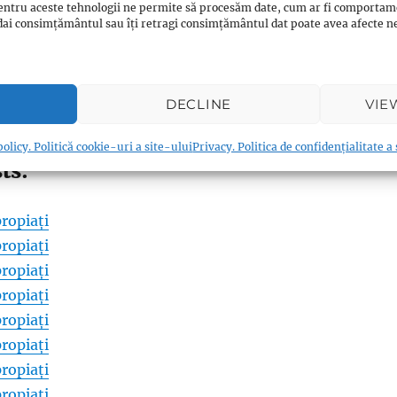
entru aceste tehnologii ne permite să procesăm date, cum ar fi comportam
ți dai consimțământul sau îți retragi consimțământul dat poate avea afecte
0
Twitter/X
0
WhatsApp
0
Email
0
Messenger
0
Reddit
0
DECLINE
VIE
0
Print
0
Viber
0
Shares
olicy. Politică cookie-uri a site-ului
Privacy. Politica de confidențialitate a
ts:
ropiați
ropiați
ropiați
ropiați
ropiați
ropiați
ropiați
ropiați