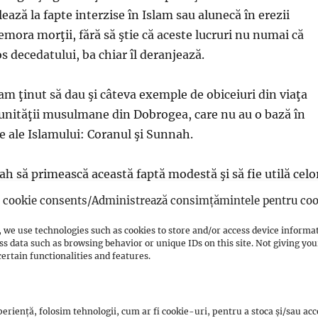
ază la fapte interzise în Islam sau alunecă în erezii
mora morţii, fără să ştie că aceste lucruri nu numai că
s decedatului, ba chiar îl deranjează.
am ţinut să dau şi câteva exemple de obiceiuri din viaţa
unităţii musulmane din Dobrogea, care nu au o bază în
le ale Islamului: Coranul şi Sunnah.
lah să primească această faptă modestă şi să fie utilă celo
cookie consents/Administrează consimțămintele pentru coo
 we use technologies such as cookies to store and/or access device informa
ss data such as browsing behavior or unique IDs on this site. Not giving y
ertain functionalities and features.
ania.ro
Source Link
eriență, folosim tehnologii, cum ar fi cookie-uri, pentru a stoca și/sau ac