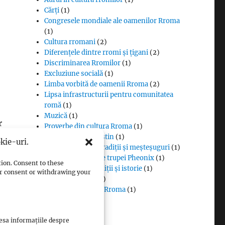
Cărți
(1)
Congresele mondiale ale oamenilor Rroma
(1)
Cultura rromani
(2)
Diferențele dintre rromi și țigani
(2)
Discriminarea Rromilor
(1)
Excluziune socială
(1)
Limba vorbită de oamenii Rroma
(2)
Lipsa infrastructurii pentru comunitatea
romă
(1)
Muzică
(1)
r
Proverbe din cultura Rroma
(1)
Romii și cultul creștin
(1)
kie-uri.
Rromii căldărari: tradiții și meșteșuguri
(1)
Rromii în melodiile trupei Pheonix
(1)
tion. Consent to these
Rromii slătari: tradiții și istorie
(1)
our consent or withdrawing your
Sclavia rromilor
(1)
Steagul oamenilor Rroma
(1)
Vlax Romani
(1)
cesa informațiile despre