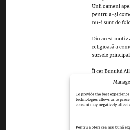
Unii oameni apele
pentru a-şi come
nu-i sunt de folo
Din acest motiv 
religioasă a com
sursele principa
Îi cer Bunului Al
care o vor citi.
Manage 
To provide the best experience,
technologies allows us to proce
consent may negatively affect c
sursa: islamrom
Pentru a oferi cea mai bună exp
Views: 0