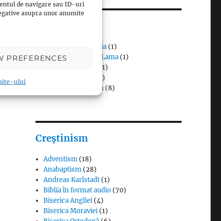
entul de navigare sau ID-uri
 negative asupra unor anumite
Budism
Budismul în Japonia
(1)
Interviuri cu Dalai Lama
(1)
W PREFERENCES
Meditația budistă
(1)
Patriarhi Tiantai
(1)
 site-ului
Termeni în budism
(8)
Creștinism
Adventism
(18)
Anabaptism
(28)
Andreas Karlstadt
(1)
Biblia în format audio
(70)
Biserica Angliei
(4)
Biserica Moraviei
(1)