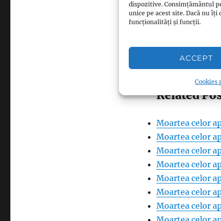
dispozitive. Consimțământul p
unice pe acest site. Dacă nu î
funcționalități și funcții.
Facebook
Pinterest
0
ACCEPT
LinkedIn
0
Cookies p
Related Pos
Moartea celor ap
Moartea celor ap
Moartea celor ap
Moartea celor ap
Moartea celor ap
Moartea celor ap
Moartea celor ap
Moartea celor ap