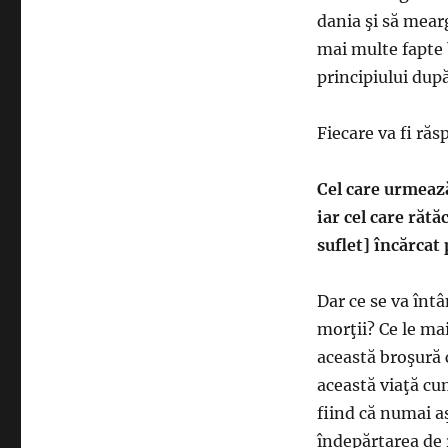
dania şi să mearg
mai multe fapte 
principiului după
Fiecare va fi răs
Cel care urmeaz
iar cel care rătă
suflet] încărcat
Dar ce se va întâ
morţii? Ce le ma
această broşură c
această viaţă cu
fiind că numai aş
îndepărtarea de r