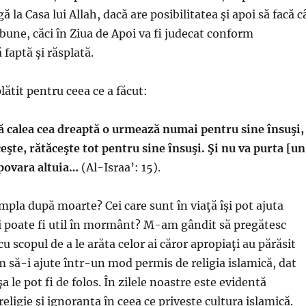
ă la Casa lui Allah, dacă are posibilitatea şi apoi să facă c
bune, căci în Ziua de Apoi va fi judecat conform
 faptă şi răsplată.
plătit pentru ceea ce a făcut:
ă calea cea dreaptă o urmează numai pentru sine însuşi,
ceşte, rătăceşte tot pentru sine însuşi. Şi nu va purta [un
 povara altuia…
(Al-Israa’: 15).
mpla după moarte? Cei care sunt în viaţă îşi pot ajuta
i poate fi util în mormânt? M-am gândit să pregătesc
u scopul de a le arăta celor ai căror apropiaţi au părăsit
m să-i ajute într-un mod permis de religia islamică, dat
a le pot fi de folos. În zilele noastre este evidentă
eligie şi ignoranţa în ceea ce priveşte cultura islamică.