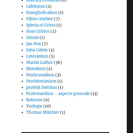
Biserica Ortodoxă
(6)
Calvinism
(2)
Evanghelicalism
(1)
Filme creștine
(7)
Iglesia ni Cristo
(1)
Iisus Cristos
(2)
Istorie
(1)
Jan Hus
(7)
John Calvin
(3)
Luteranism
(5)
Martin Luther
(36)
Metodism
(2)
Penticostalism
(3)
Presbiterianism
(1)
profeții Zwickau
(1)
Protestantism – aspecte generale
(13)
Reforme
(9)
Teologie
(10)
Thomas Müntzer
(1)