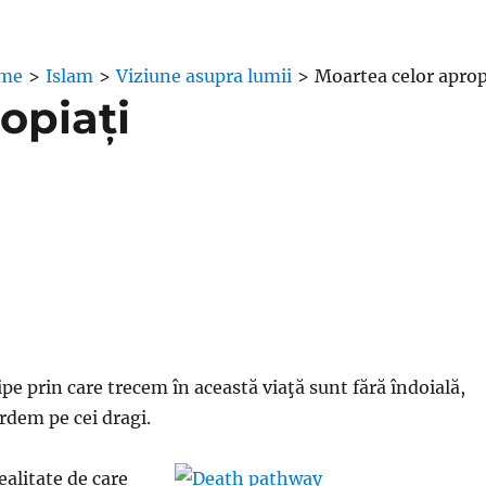
me
>
Islam
>
Viziune asupra lumii
>
Moartea celor aprop
opiați
ipe prin care trecem în această viaţă sunt fără îndoială,
ierdem pe cei dragi.
ealitate de care