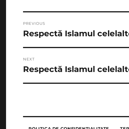
Post
PREVIOUS
navigation
Respectă Islamul celelalt
Previous
post:
NEXT
Respectă Islamul celelalt
Next
post:
POLITICA DE CONFIDENȚIALITATE
TER