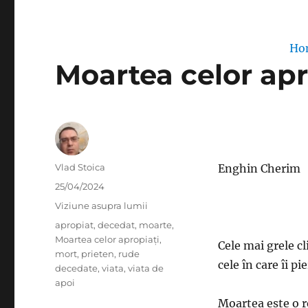
Ho
Moartea celor apr
Author
Vlad Stoica
Enghin Cherim
Posted
25/04/2024
on
Categories
Viziune asupra lumii
Tags
apropiat
,
decedat
,
moarte
,
Moartea celor apropiați
,
Cele mai grele cl
mort
,
prieten
,
rude
cele în care îi p
decedate
,
viata
,
viata de
apoi
Moartea este o r