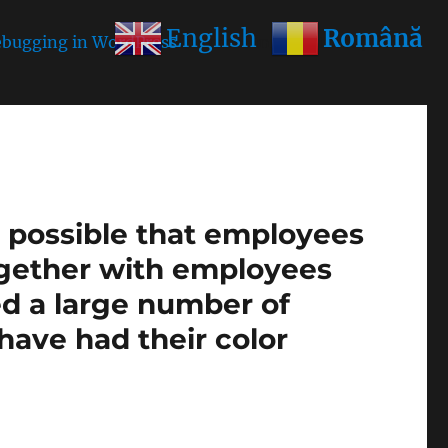
Română
English
bugging in WordPress
for more information. (This
is possible that employees
ogether with employees
ed a large number of
1 have had their color