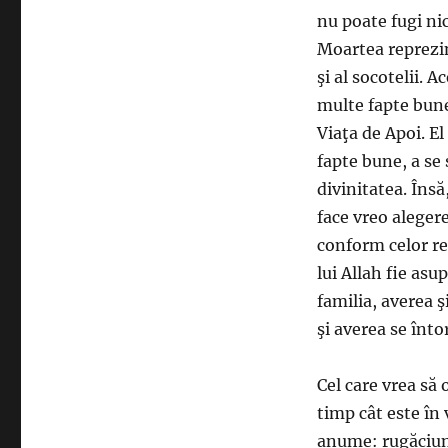
nu poate fugi nic
Moartea reprezint
şi al socotelii. 
multe fapte bune 
Viaţa de Apoi. El 
fapte bune, a se 
divinitatea. Însă
face vreo aleger
conform celor r
lui Allah fie asu
familia, averea ş
şi averea se înto
Cel care vrea să 
timp cât este în 
anume: rugăciune