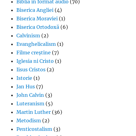
Biblia în format audio
(70)
Biserica Angliei
(4)
Biserica Moraviei
(1)
Biserica Ortodoxă
(6)
Calvinism
(2)
Evanghelicalism
(1)
Filme creștine
(7)
Iglesia ni Cristo
(1)
Iisus Cristos
(2)
Istorie
(1)
Jan Hus
(7)
John Calvin
(3)
Luteranism
(5)
Martin Luther
(36)
Metodism
(2)
Penticostalism
(3)