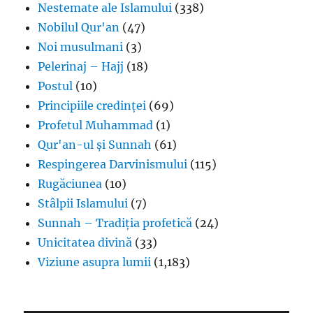
Nestemate ale Islamului
(338)
Nobilul Qur'an
(47)
Noi musulmani
(3)
Pelerinaj – Hajj
(18)
Postul
(10)
Principiile credinței
(69)
Profetul Muhammad
(1)
Qur'an-ul și Sunnah
(61)
Respingerea Darvinismului
(115)
Rugăciunea
(10)
Stâlpii Islamului
(7)
Sunnah – Tradiția profetică
(24)
Unicitatea divină
(33)
Viziune asupra lumii
(1,183)