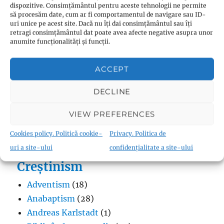
dispozitive. Consimțământul pentru aceste tehnologii ne permite
să procesăm date, cum ar fi comportamentul de navigare sau ID-
uri unice pe acest site. Dacă nu îți dai consimțământul sau îți
Budism
retragi consimțământul dat poate avea afecte negative asupra unor
anumite funcționalități și funcții.
Budismul în Japonia
(1)
Interviuri cu Dalai Lama
(1)
ACCEPT
Meditația budistă
(1)
Patriarhi Tiantai
(1)
DECLINE
Termeni în budism
(8)
VIEW PREFERENCES
Cookies policy. Politică cookie-
Privacy. Politica de
uri a site-ului
confidențialitate a site-ului
Creștinism
Adventism
(18)
Anabaptism
(28)
Andreas Karlstadt
(1)