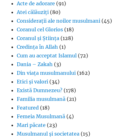
Acte de adorare
(91)
Atei călăuziți
(80)
Considerații ale noilor musulmani
(45)
Coranul cel Glorios
(18)
Coranul și Știința
(128)
Credința în Allah
(1)
Cum au acceptat Islamul
(72)
Dania – Zakah
(3)
Din viața musulmanului
(162)
Etici și valori
(34)
Există Dumnezeu?
(178)
Familia musulmană
(21)
Featured
(18)
Femeia Musulmană
(4)
Mari păcate
(23)
Musulmanul și societatea
(15)