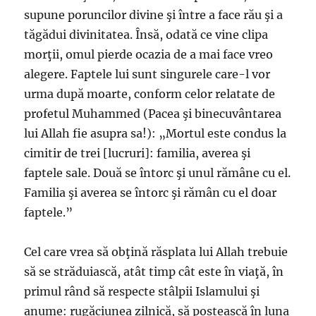
supune poruncilor divine şi între a face rău şi a
tăgădui divinitatea. Însă, odată ce vine clipa
morţii, omul pierde ocazia de a mai face vreo
alegere. Faptele lui sunt singurele care-l vor
urma după moarte, conform celor relatate de
profetul Muhammed (Pacea şi binecuvântarea
lui Allah fie asupra sa!): „Mortul este condus la
cimitir de trei [lucruri]: familia, averea şi
faptele sale. Două se întorc şi unul rămâne cu el.
Familia şi averea se întorc şi rămân cu el doar
faptele.”
Cel care vrea să obţină răsplata lui Allah trebuie
să se străduiască, atât timp cât este în viaţă, în
primul rând să respecte stâlpii Islamului şi
anume: rugăciunea zilnică, să postească în luna