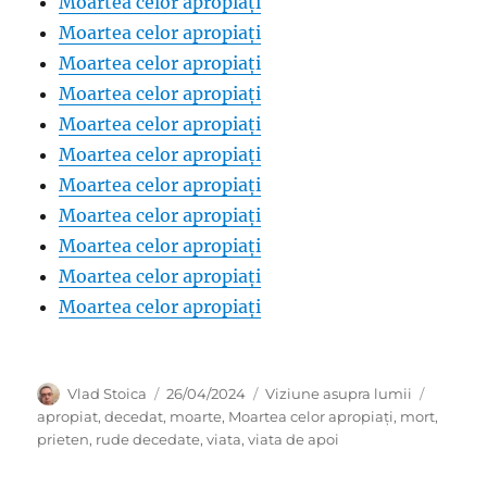
Moartea celor apropiați
Moartea celor apropiați
Moartea celor apropiați
Moartea celor apropiați
Moartea celor apropiați
Moartea celor apropiați
Moartea celor apropiați
Moartea celor apropiați
Moartea celor apropiați
Moartea celor apropiați
Moartea celor apropiați
Author
Posted
Categories
Tags
Vlad Stoica
26/04/2024
Viziune asupra lumii
on
apropiat
,
decedat
,
moarte
,
Moartea celor apropiați
,
mort
,
prieten
,
rude decedate
,
viata
,
viata de apoi