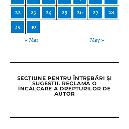
22
23
24
25
26
27
28
29
30
« Mar
May »
SECȚIUNE PENTRU ÎNTREBĂRI ȘI
SUGESTII. RECLAMĂ O
ÎNCĂLCARE A DREPTURILOR DE
AUTOR