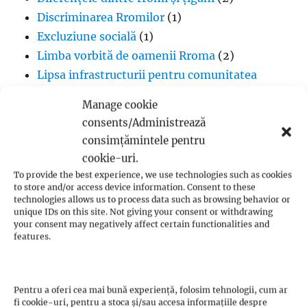
Discriminarea Rromilor
(1)
Excluziune socială
(1)
Limba vorbită de oamenii Rroma
(2)
Lipsa infrastructurii pentru comunitatea
romă
(1)
Manage cookie
Muzică
(1)
consents/Administrează
Proverbe din cultura Rroma
(1)
consimțămintele pentru
Romii și cultul creștin
(1)
cookie-uri.
Rromii căldărari: tradiții și meșteșuguri
(1)
To provide the best experience, we use technologies such as cookies
to store and/or access device information. Consent to these
Rromii în melodiile trupei Pheonix
(1)
technologies allows us to process data such as browsing behavior or
Rromii slătari: tradiții și istorie
(1)
unique IDs on this site. Not giving your consent or withdrawing
your consent may negatively affect certain functionalities and
Sclavia rromilor
(1)
features.
Steagul oamenilor Rroma
(1)
Vlax Romani
(1)
Pentru a oferi cea mai bună experiență, folosim tehnologii, cum ar
fi cookie-uri, pentru a stoca și/sau accesa informațiile despre