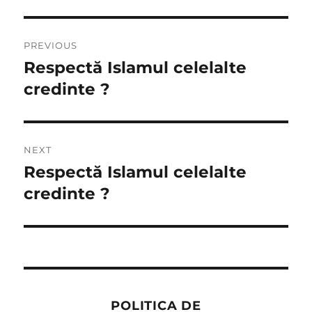
Post
PREVIOUS
navigation
Respectă Islamul celelalte
Previous
post:
credinte ?
NEXT
Respectă Islamul celelalte
Next
post:
credinte ?
POLITICA DE