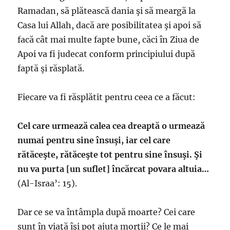
Ramadan, să plătească dania şi să meargă la
Casa lui Allah, dacă are posibilitatea şi apoi să
facă cât mai multe fapte bune, căci în Ziua de
Apoi va fi judecat conform principiului după
faptă şi răsplată.
Fiecare va fi răsplătit pentru ceea ce a făcut:
Cel care urmează calea cea dreaptă o urmează
numai pentru sine însuşi, iar cel care
rătăceşte, rătăceşte tot pentru sine însuşi. Şi
nu va purta [un suflet] încărcat povara altuia…
(Al-Israa’: 15).
Dar ce se va întâmpla după moarte? Cei care
sunt în viaţă îşi pot ajuta morţii? Ce le mai