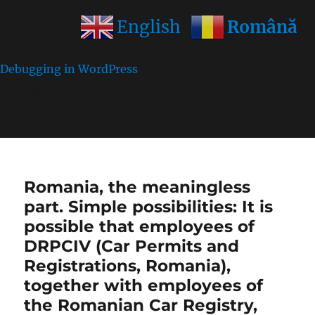
Română
English
Notice
: Function wp_get_inline_script_tag was called
incorrectly
. Unable to set inline script data. Please see
Debugging in WordPress
for more information. (This
message was added in version 7.0.0.) in
/home/farasens/public_html/wp-
includes/functions.php
on line
6170
Romania, the meaningless
part. Simple possibilities: It is
possible that employees of
DRPCIV (Car Permits and
Registrations, Romania),
together with employees of
the Romanian Car Registry,