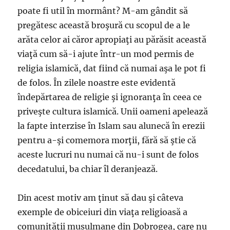
poate fi util în mormânt? M-am gândit să
pregătesc această broşură cu scopul de a le
arăta celor ai căror apropiaţi au părăsit această
viaţă cum să-i ajute într-un mod permis de
religia islamică, dat fiind că numai aşa le pot fi
de folos. În zilele noastre este evidentă
îndepărtarea de religie şi ignoranţa în ceea ce
priveşte cultura islamică. Unii oameni apelează
la fapte interzise în Islam sau alunecă în erezii
pentru a-şi comemora morţii, fără să ştie că
aceste lucruri nu numai că nu-i sunt de folos
decedatului, ba chiar îl deranjează.
Din acest motiv am ţinut să dau şi câteva
exemple de obiceiuri din viaţa religioasă a
comunităţii musulmane din Dobrogea, care nu