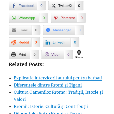
Facebook
0
Twitter/X
0
WhatsApp
0
Pinterest
0
Email
0
Messenger
0
Reddit
0
LinkedIn
0
0
Print
0
Viber
0
Shares
Related Posts:
Explicatia interzicerii aurului pentru barbati
Diferențele dintre Rromi și Țigani
Cultura Oamenilor Rroma: Tradiții, Istorie și
Valori
Rromii: Istorie, Cultură și Contribuții
Diferențele dintre Rromi și Țigani