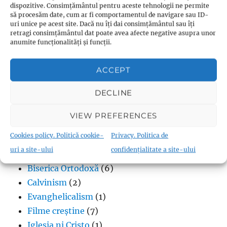
Termeni în budism
(8)
dispozitive. Consimțământul pentru aceste tehnologii ne permite
să procesăm date, cum ar fi comportamentul de navigare sau ID-
uri unice pe acest site. Dacă nu îți dai consimțământul sau îți
retragi consimțământul dat poate avea afecte negative asupra unor
anumite funcționalități și funcții.
Creștinism
ACCEPT
Adventism
(18)
DECLINE
Anabaptism
(28)
Andreas Karlstadt
(1)
VIEW PREFERENCES
Biblia în format audio
(70)
Cookies policy. Politică cookie-
Privacy. Politica de
Biserica Angliei
(4)
uri a site-ului
confidențialitate a site-ului
Biserica Moraviei
(1)
Biserica Ortodoxă
(6)
Calvinism
(2)
Evanghelicalism
(1)
Filme creștine
(7)
Iglesia ni Cristo
(1)