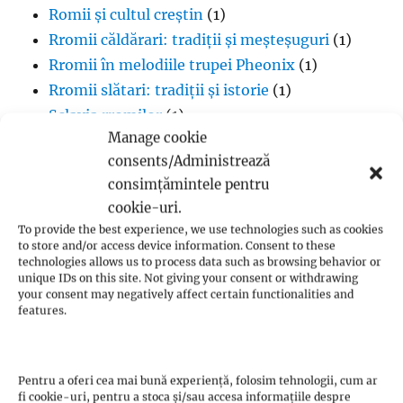
Romii și cultul creștin
(1)
Rromii căldărari: tradiții și meșteșuguri
(1)
Rromii în melodiile trupei Pheonix
(1)
Rromii slătari: tradiții și istorie
(1)
Sclavia rromilor
(1)
Manage cookie
Steagul oamenilor Rroma
(1)
consents/Administrează
Vlax Romani
(1)
consimțămintele pentru
cookie-uri.
To provide the best experience, we use technologies such as cookies
to store and/or access device information. Consent to these
technologies allows us to process data such as browsing behavior or
Budism
unique IDs on this site. Not giving your consent or withdrawing
your consent may negatively affect certain functionalities and
Budismul în Japonia
(1)
features.
Interviuri cu Dalai Lama
(1)
Meditația budistă
(1)
Pentru a oferi cea mai bună experiență, folosim tehnologii, cum ar
Patriarhi Tiantai
(1)
fi cookie-uri, pentru a stoca și/sau accesa informațiile despre