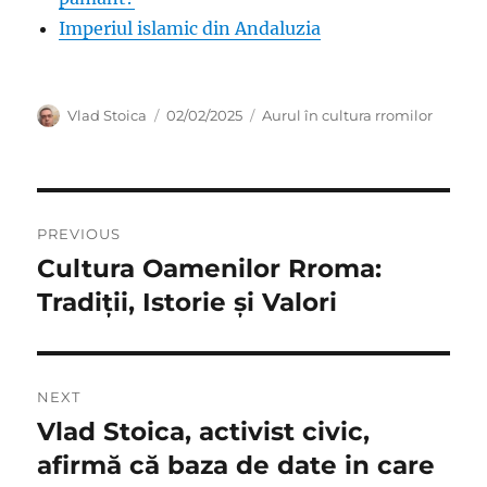
Imperiul islamic din Andaluzia
Author
Posted
Categories
Vlad Stoica
02/02/2025
Aurul în cultura rromilor
on
Post
PREVIOUS
navigation
Cultura Oamenilor Rroma:
Previous
post:
Tradiții, Istorie și Valori
NEXT
Vlad Stoica, activist civic,
Next
post:
afirmă că baza de date in care