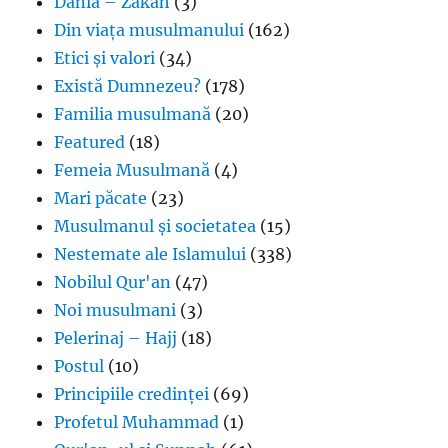
Dania – Zakah
(3)
Din viața musulmanului
(162)
Etici și valori
(34)
Există Dumnezeu?
(178)
Familia musulmană
(20)
Featured
(18)
Femeia Musulmană
(4)
Mari păcate
(23)
Musulmanul și societatea
(15)
Nestemate ale Islamului
(338)
Nobilul Qur'an
(47)
Noi musulmani
(3)
Pelerinaj – Hajj
(18)
Postul
(10)
Principiile credinței
(69)
Profetul Muhammad
(1)