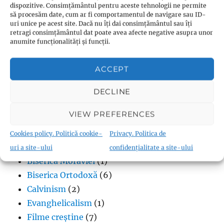
dispozitive. Consimțământul pentru aceste tehnologii ne permite
Termeni în budism
(8)
să procesăm date, cum ar fi comportamentul de navigare sau ID-
uri unice pe acest site. Dacă nu îți dai consimțământul sau îți
retragi consimțământul dat poate avea afecte negative asupra unor
anumite funcționalități și funcții.
ACCEPT
Creștinism
Adventism
(18)
DECLINE
Anabaptism
(28)
VIEW PREFERENCES
Andreas Karlstadt
(1)
Biblia în format audio
(70)
Cookies policy. Politică cookie-
Privacy. Politica de
Biserica Angliei
(4)
uri a site-ului
confidențialitate a site-ului
Biserica Moraviei
(1)
Biserica Ortodoxă
(6)
Calvinism
(2)
Evanghelicalism
(1)
Filme creștine
(7)