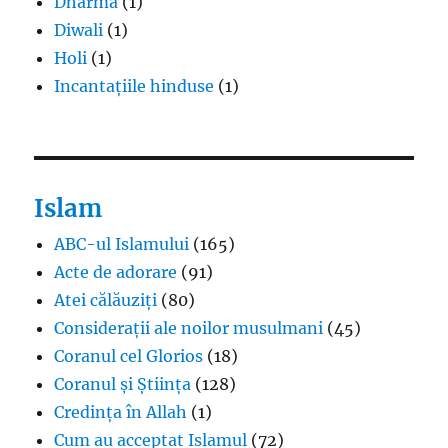
Dharma
(1)
Diwali
(1)
Holi
(1)
Incantațiile hinduse
(1)
Islam
ABC-ul Islamului
(165)
Acte de adorare
(91)
Atei călăuziți
(80)
Considerații ale noilor musulmani
(45)
Coranul cel Glorios
(18)
Coranul și Știința
(128)
Credința în Allah
(1)
Cum au acceptat Islamul
(72)