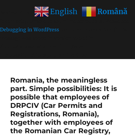
Română
English
Notice
: Function wp_get_inline_script_tag was called
incorrectly
. Unable to set inline script data. Please see
Debugging in WordPress
for more information. (This
message was added in version 7.0.0.) in
/home/farasens/public_html/wp-
includes/functions.php
on line
6170
Romania, the meaningless
part. Simple possibilities: It is
possible that employees of
DRPCIV (Car Permits and
Registrations, Romania),
together with employees of
the Romanian Car Registry,