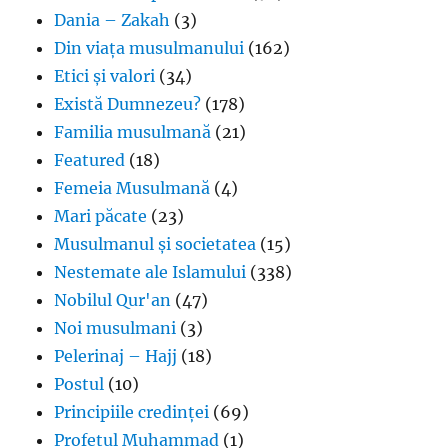
Dania – Zakah
(3)
Din viața musulmanului
(162)
Etici și valori
(34)
Există Dumnezeu?
(178)
Familia musulmană
(21)
Featured
(18)
Femeia Musulmană
(4)
Mari păcate
(23)
Musulmanul și societatea
(15)
Nestemate ale Islamului
(338)
Nobilul Qur'an
(47)
Noi musulmani
(3)
Pelerinaj – Hajj
(18)
Postul
(10)
Principiile credinței
(69)
Profetul Muhammad
(1)