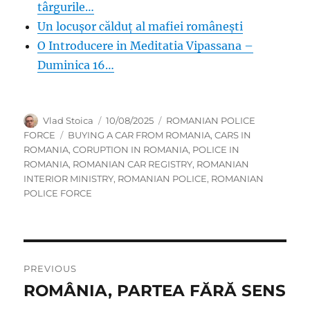
târgurile…
Un locușor călduț al mafiei românești
O Introducere in Meditatia Vipassana –
Duminica 16…
Author
Posted
Categories
Vlad Stoica
10/08/2025
ROMANIAN POLICE
on
Tags
FORCE
BUYING A CAR FROM ROMANIA
,
CARS IN
ROMANIA
,
CORUPTION IN ROMANIA
,
POLICE IN
ROMANIA
,
ROMANIAN CAR REGISTRY
,
ROMANIAN
INTERIOR MINISTRY
,
ROMANIAN POLICE
,
ROMANIAN
POLICE FORCE
Post
PREVIOUS
navigation
ROMÂNIA, PARTEA FĂRĂ SENS
Previous
post: