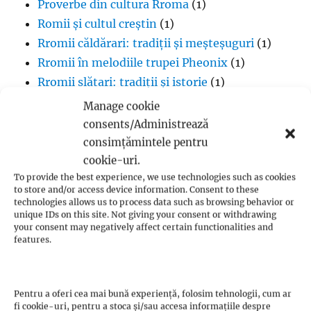
Proverbe din cultura Rroma
(1)
Romii și cultul creștin
(1)
Rromii căldărari: tradiții și meșteșuguri
(1)
Rromii în melodiile trupei Pheonix
(1)
Rromii slătari: tradiții și istorie
(1)
Sclavia rromilor
(1)
Manage cookie
Steagul oamenilor Rroma
(1)
consents/Administrează
Vlax Romani
(1)
consimțămintele pentru
cookie-uri.
To provide the best experience, we use technologies such as cookies
to store and/or access device information. Consent to these
technologies allows us to process data such as browsing behavior or
unique IDs on this site. Not giving your consent or withdrawing
Budism
your consent may negatively affect certain functionalities and
features.
Budismul în Japonia
(1)
Interviuri cu Dalai Lama
(1)
Meditația budistă
(1)
Pentru a oferi cea mai bună experiență, folosim tehnologii, cum ar
fi cookie-uri, pentru a stoca și/sau accesa informațiile despre
Patriarhi Tiantai
(1)