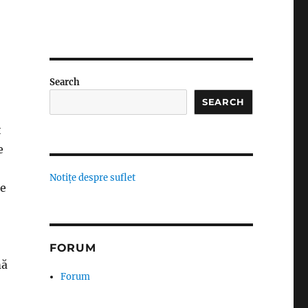
Search
SEARCH
t
Notițe despre suflet
le
FORUM
mă
Forum