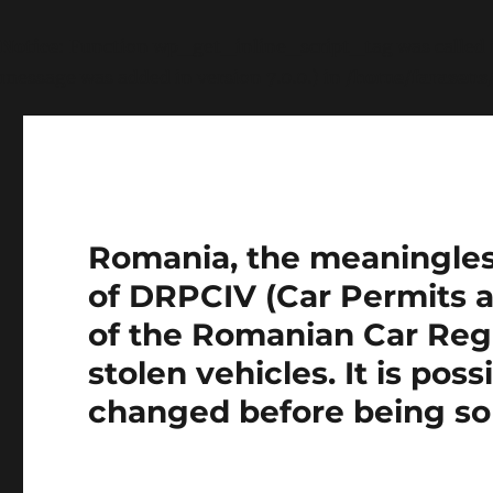
Notice
: Function wp_get_inline_script_tag was called
message was added in version 7.0.0.) in
/home/farasens
Romania, the meaningless 
of DRPCIV (Car Permits a
of the Romanian Car Regi
stolen vehicles. It is pos
changed before being so