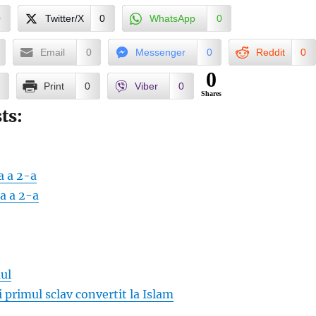
0
Twitter/X
0
WhatsApp
0
Email
0
Messenger
0
Reddit
0
0
Print
0
Viber
0
Shares
ts:
a a 2-a
a a 2-a
ul
 primul sclav convertit la Islam