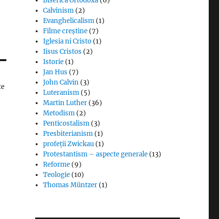
Biserica Ortodoxă
(6)
Calvinism
(2)
Evanghelicalism
(1)
Filme creștine
(7)
Iglesia ni Cristo
(1)
Iisus Cristos
(2)
Istorie
(1)
Jan Hus
(7)
John Calvin
(3)
te
Luteranism
(5)
Martin Luther
(36)
Metodism
(2)
Penticostalism
(3)
Presbiterianism
(1)
profeții Zwickau
(1)
Protestantism – aspecte generale
(13)
Reforme
(9)
Teologie
(10)
Thomas Müntzer
(1)