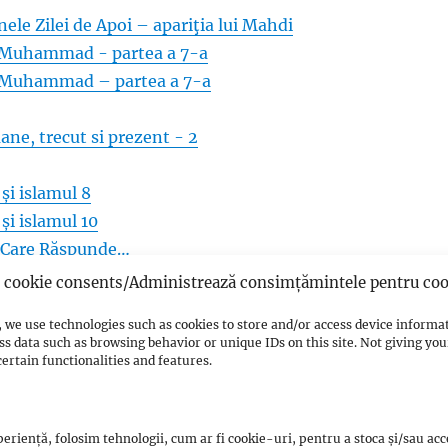
ele Zilei de Apoi – apariţia lui Mahdi
i Muhammad - partea a 7-a
i Muhammad – partea a 7-a
ne, trecut si prezent - 2
și islamul 8
și islamul 10
l Care Răspunde…
andirii islamice
cookie consents/Administrează consimțămintele pentru coo
 we use technologies such as cookies to store and/or access device informa
ss data such as browsing behavior or unique IDs on this site. Not giving y
ertain functionalities and features.
eriență, folosim tehnologii, cum ar fi cookie-uri, pentru a stoca și/sau ac