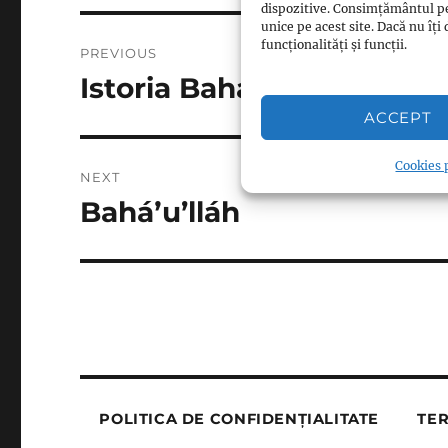
dispozitive. Consimțământul p
unice pe acest site. Dacă nu î
Post
funcționalități și funcții.
PREVIOUS
navigation
Istoria Baháʼí
Previous
post:
ACCEPT
Cookies p
NEXT
Baháʼu’lláh
Next
post:
POLITICA DE CONFIDENȚIALITATE
TER