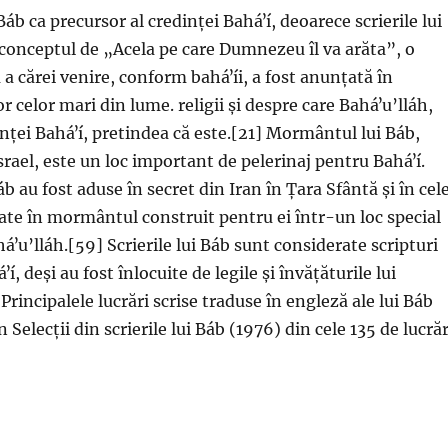
 Báb ca precursor al credinței Baháʼí, deoarece scrierile lui
conceptul de „Acela pe care Dumnezeu îl va arăta”, o
a cărei venire, conform baháʼíi, a fost anunțată în
or celor mari din lume. religii și despre care Baháʼu’lláh,
nței Baháʼí, pretindea că este.[21] Mormântul lui Báb,
Israel, este un loc important de pelerinaj pentru Baháʼí.
b au fost aduse în secret din Iran în Țara Sfântă și în cel
te în mormântul construit pentru ei într-un loc special
ʼu’lláh.[59] Scrierile lui Báb sunt considerate scripturi
í, deși au fost înlocuite de legile și învățăturile lui
Principalele lucrări scrise traduse în engleză ale lui Báb
 Selecții din scrierile lui Báb (1976) din cele 135 de lucrăr