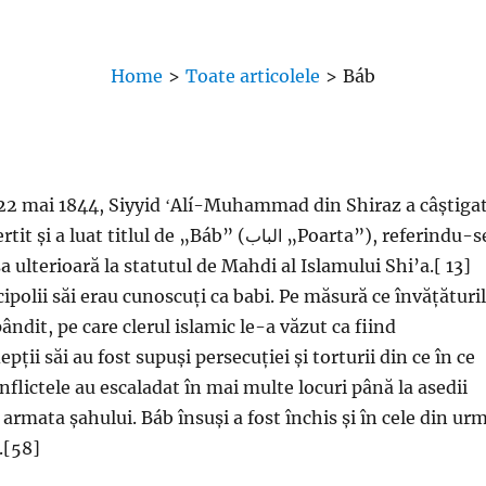
Home
>
Toate articolele
>
Báb
e 22 mai 1844, Siyyid ʻAlí-Muhammad din Shiraz a câștiga
at titlul de „Báb” (الباب „Poarta”), referindu-se
a ulterioară la statutul de Mahdi al Islamului Shi’a.[ 13]
ipolii săi erau cunoscuți ca babi. Pe măsură ce învățături
ândit, pe care clerul islamic le-a văzut ca fiind
pții săi au fost supuși persecuției și torturii din ce în ce
flictele au escaladat în mai multe locuri până la asedii
 armata șahului. Báb însuși a fost închis și în cele din ur
.[58]