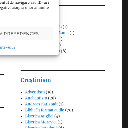
entul de navigare sau ID-uri
 negative asupra unor anumite
Budism
Budismul în Japonia
(1)
Interviuri cu Dalai Lama
(1)
W PREFERENCES
Meditația budistă
(1)
Patriarhi Tiantai
(1)
 site-ului
Termeni în budism
(8)
Creștinism
Adventism
(18)
Anabaptism
(28)
Andreas Karlstadt
(1)
Biblia în format audio
(70)
Biserica Angliei
(4)
Biserica Moraviei
(1)