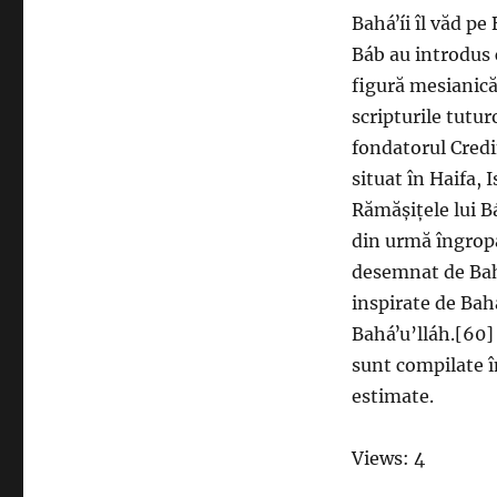
Baháʼíi îl văd pe
Báb au introdus 
figură mesianică 
scripturile tutur
fondatorul Credi
situat în Haifa, 
Rămășițele lui Bá
din urmă îngropa
desemnat de Bahá
inspirate de Baháʼ
Baháʼu’lláh.[60] 
sunt compilate în
estimate.
Views: 4