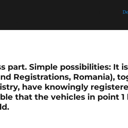
incorrectly
. Unable to set inline script data. Please see
De
/public_html/wp-includes/functions.php
on line
6170
part. Simple possibilities: It 
nd Registrations, Romania), t
stry, have knowingly register
sible that the vehicles in point 
ld.