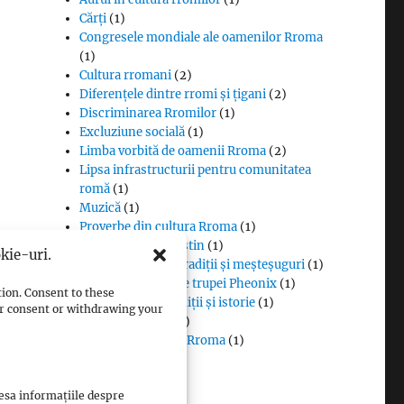
Cărți
(1)
Congresele mondiale ale oamenilor Rroma
(1)
Cultura rromani
(2)
Diferențele dintre rromi și țigani
(2)
Discriminarea Rromilor
(1)
Excluziune socială
(1)
Limba vorbită de oamenii Rroma
(2)
Lipsa infrastructurii pentru comunitatea
romă
(1)
Muzică
(1)
Proverbe din cultura Rroma
(1)
Romii și cultul creștin
(1)
kie-uri.
Rromii căldărari: tradiții și meșteșuguri
(1)
Rromii în melodiile trupei Pheonix
(1)
tion. Consent to these
Rromii slătari: tradiții și istorie
(1)
our consent or withdrawing your
Sclavia rromilor
(1)
Steagul oamenilor Rroma
(1)
Vlax Romani
(1)
cesa informațiile despre