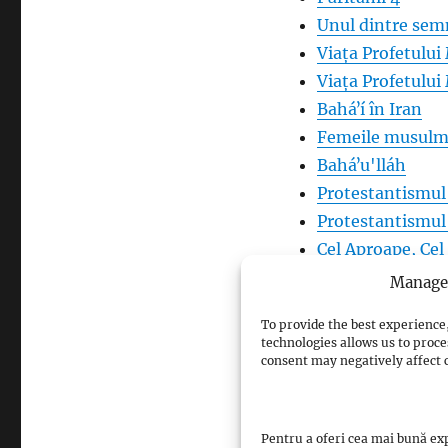
Unul dintre semn
Viața Profetulu
Viața Profetulu
Baháʼí în Iran
Femeile musulma
Baháʼu'lláh
Protestantismul 
Protestantismul 
Cel Aproape, Ce
Standardizarea g
Manage 
Adventism 9
To provide the best experience,
technologies allows us to proce
consent may negatively affect c
Pentru a oferi cea mai bună exp