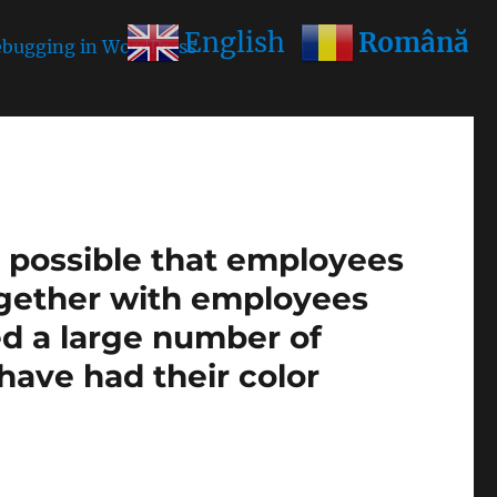
Română
English
bugging in WordPress
for more information. (This
is possible that employees
ogether with employees
ed a large number of
1 have had their color