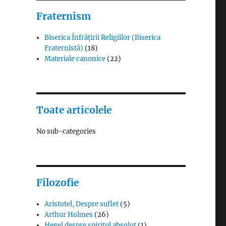
Fraternism
Biserica Înfrățirii Religiilor (Biserica
Fraternistă)
(18)
Materiale canonice
(22)
Toate articolele
No sub-categories
Filozofie
Aristotel, Despre suflet
(5)
Arthur Holmes
(26)
Hegel despre spiritul absolut
(1)