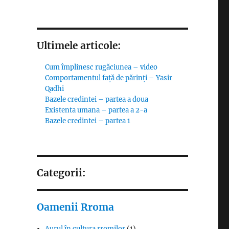
Ultimele articole:
Cum împlinesc rugăciunea – video
Comportamentul față de părinți – Yasir
Qadhi
Bazele credintei – partea a doua
Existenta umana – partea a 2-a
Bazele credintei – partea 1
Categorii:
Oamenii Rroma
Aurul în cultura rromilor
(1)