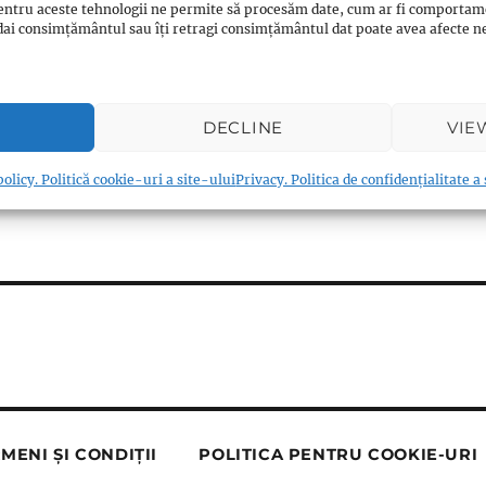
entru aceste tehnologii ne permite să procesăm date, cum ar fi comportam
ți dai consimțământul sau îți retragi consimțământul dat poate avea afecte
DECLINE
VIE
olicy. Politică cookie-uri a site-ului
Privacy. Politica de confidențialitate a
MENI ȘI CONDIȚII
POLITICA PENTRU COOKIE-URI