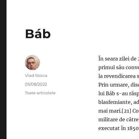
Báb
În seara zilei d
primul său convertit și a lu
Author
Vlad Stoica
la revendicarea s
Posted
05/08/2022
Prin urmare, disc
on
Categories
Toate articolele
lui Báb s-au răsp
blasfemiante, ade
mai mari.[21] Con
militare de către
executat în 1850