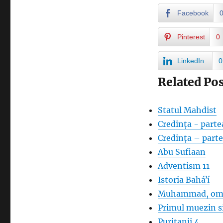
Facebook
Pinterest
0
LinkedIn
0
Related Pos
Statul Mahdist
Credința - parte
Credința – parte
Abu Sufiaan
Adventism 11
Istoria Baháʼí
Muhammad, om
Primul muezin si
Puritanii 4