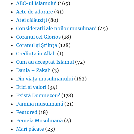
ABC-ul Islamului
(165)
Acte de adorare
(91)
Atei călăuziți
(80)
Considerații ale noilor musulmani
(45)
Coranul cel Glorios
(18)
Coranul și Știința
(128)
Credința în Allah
(1)
Cum au acceptat Islamul
(72)
Dania – Zakah
(3)
Din viața musulmanului
(162)
Etici și valori
(34)
Există Dumnezeu?
(178)
Familia musulmană
(21)
Featured
(18)
Femeia Musulmană
(4)
Mari păcate
(23)