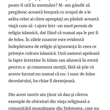
poate fi util în mormânt? M-am gândit să
pregătesc această broşură cu scopul de a le
arăta celor ai căror apropiaţi au părăsit această
viaţă cum să-i ajute într-un mod permis de
religia islamică, dat fiind că numai aşa le pot fi
de folos. În zilele noastre este evidentă
îndepărtarea de religie şi ignoranţa în ceea ce
priveşte cultura islamică. Unii oameni apelează
la fapte interzise în Islam sau alunecă în erezii
pentru a-şi comemora morţii, fără să ştie că
aceste lucruri nu numai că nu-i sunt de folos
decedatului, ba chiar îl deranjează.
Din acest motiv am ţinut să dau şi câteva
exemple de obiceiuri din viaţa religioasă a
comunităţii musulmane din Dobrogea, care nu