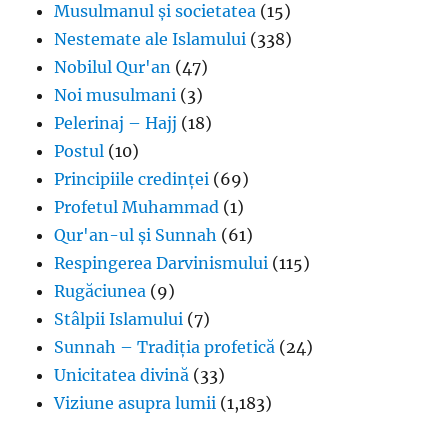
Musulmanul și societatea
(15)
Nestemate ale Islamului
(338)
Nobilul Qur'an
(47)
Noi musulmani
(3)
Pelerinaj – Hajj
(18)
Postul
(10)
Principiile credinței
(69)
Profetul Muhammad
(1)
Qur'an-ul și Sunnah
(61)
Respingerea Darvinismului
(115)
Rugăciunea
(9)
Stâlpii Islamului
(7)
Sunnah – Tradiția profetică
(24)
Unicitatea divină
(33)
Viziune asupra lumii
(1,183)