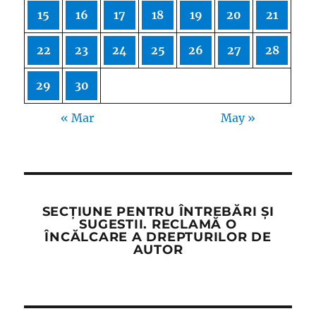
15
16
17
18
19
20
21
22
23
24
25
26
27
28
29
30
« Mar
May »
SECȚIUNE PENTRU ÎNTREBĂRI ȘI
SUGESTII. RECLAMĂ O
ÎNCĂLCARE A DREPTURILOR DE
AUTOR