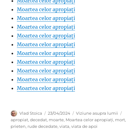
Moartea celor apropiați
Moartea celor apropiați
Moartea celor apropiați
Moartea celor apropiați
Moartea celor apropiați
Moartea celor apropiați
Moartea celor apropiați
Moartea celor apropiați
Moartea celor apropiați
Moartea celor apropiați
Moartea celor apropiați
Author
Posted
Categories
Tags
Vlad Stoica
23/04/2024
Viziune asupra lumii
on
apropiat
,
decedat
,
moarte
,
Moartea celor apropiați
,
mort
,
prieten
,
rude decedate
,
viata
,
viata de apoi