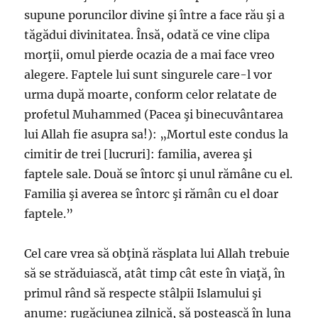
supune poruncilor divine şi între a face rău şi a
tăgădui divinitatea. Însă, odată ce vine clipa
morţii, omul pierde ocazia de a mai face vreo
alegere. Faptele lui sunt singurele care-l vor
urma după moarte, conform celor relatate de
profetul Muhammed (Pacea şi binecuvântarea
lui Allah fie asupra sa!): „Mortul este condus la
cimitir de trei [lucruri]: familia, averea şi
faptele sale. Două se întorc şi unul rămâne cu el.
Familia şi averea se întorc şi rămân cu el doar
faptele.”
Cel care vrea să obţină răsplata lui Allah trebuie
să se străduiască, atât timp cât este în viaţă, în
primul rând să respecte stâlpii Islamului şi
anume: rugăciunea zilnică, să postească în luna