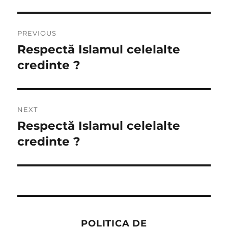
Post
PREVIOUS
navigation
Respectă Islamul celelalte
Previous
post:
credinte ?
NEXT
Respectă Islamul celelalte
Next
post:
credinte ?
POLITICA DE