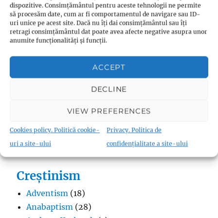
dispozitive. Consimțământul pentru aceste tehnologii ne permite
să procesăm date, cum ar fi comportamentul de navigare sau ID-
uri unice pe acest site. Dacă nu îți dai consimțământul sau îți
retragi consimțământul dat poate avea afecte negative asupra unor
anumite funcționalități și funcții.
Budism
Budismul în Japonia
(1)
ACCEPT
Interviuri cu Dalai Lama
(1)
Meditația budistă
(1)
DECLINE
Patriarhi Tiantai
(1)
VIEW PREFERENCES
Termeni în budism
(8)
Cookies policy. Politică cookie-
Privacy. Politica de
uri a site-ului
confidențialitate a site-ului
Creștinism
Adventism
(18)
Anabaptism
(28)