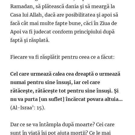
Ramadan, să plătească dania şi să meargă la
Casa lui Allah, dacă are posibilitatea şi apoi să
facă cât mai multe fapte bune, căci în Ziua de
Apoi va fi judecat conform principiului după
faptă şi răsplată.
Fiecare va fi răsplătit pentru ceea ce a făcut:
Cel care urmează calea cea dreaptă o urmează
numai pentru sine însuşi, iar cel care
rătăceşte, rătăceşte tot pentru sine însuşi. Şi
nu va purta [un suflet] încărcat povara altuia…
(Al-Israa’: 15).
Dar ce se va întâmpla după moarte? Cei care
sunt în viaţă îşi pot ajuta morţii? Ce le mai