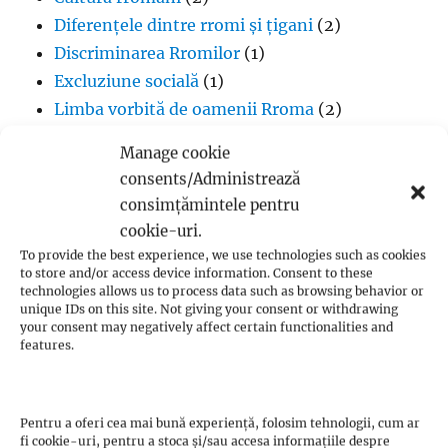
Diferențele dintre rromi și țigani
(2)
Discriminarea Rromilor
(1)
Excluziune socială
(1)
Limba vorbită de oamenii Rroma
(2)
Lipsa infrastructurii pentru comunitatea
Manage cookie
romă
(1)
consents/Administrează
Muzică
(1)
consimțămintele pentru
Proverbe din cultura Rroma
(1)
cookie-uri.
Romii și cultul creștin
(1)
To provide the best experience, we use technologies such as cookies
to store and/or access device information. Consent to these
Rromii căldărari: tradiții și meșteșuguri
(1)
technologies allows us to process data such as browsing behavior or
Rromii în melodiile trupei Pheonix
(1)
unique IDs on this site. Not giving your consent or withdrawing
your consent may negatively affect certain functionalities and
Rromii slătari: tradiții și istorie
(1)
features.
Sclavia rromilor
(1)
Steagul oamenilor Rroma
(1)
Vlax Romani
(1)
Pentru a oferi cea mai bună experiență, folosim tehnologii, cum ar
fi cookie-uri, pentru a stoca și/sau accesa informațiile despre