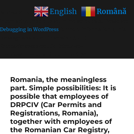
Română
English
Notice
: Function wp_get_inline_script_tag was called
incorrectly
. Unable to set inline script data. Please see
Debugging in WordPress
for more information. (This
message was added in version 7.0.0.) in
/home/farasens/public_html/wp-
includes/functions.php
on line
6170
Romania, the meaningless
part. Simple possibilities: It is
possible that employees of
DRPCIV (Car Permits and
Registrations, Romania),
together with employees of
the Romanian Car Registry,