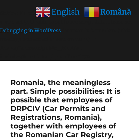
Română
English
Notice
: Function wp_get_inline_script_tag was called
incorrectly
. Unable to set inline script data. Please see
Debugging in WordPress
for more information. (This
message was added in version 7.0.0.) in
/home/farasens/public_html/wp-
includes/functions.php
on line
6170
Romania, the meaningless
part. Simple possibilities: It is
possible that employees of
DRPCIV (Car Permits and
Registrations, Romania),
together with employees of
the Romanian Car Registry,