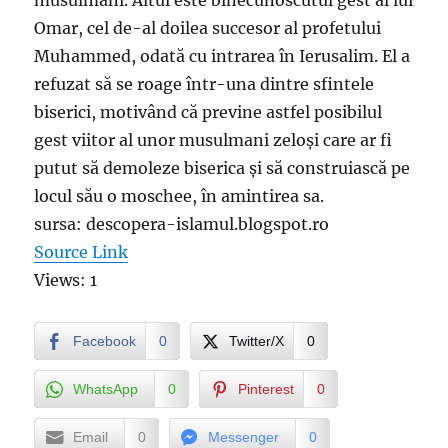
musulmani. Altul este binecunoscutul gest al lui
Omar, cel de-al doilea succesor al profetului
Muhammed, odată cu intrarea în Ierusalim. El a
refuzat să se roage într-una dintre sfintele
biserici, motivând că previne astfel posibilul
gest viitor al unor musulmani zeloși care ar fi
putut să demoleze biserica și să construiască pe
locul său o moschee, în amintirea sa.
sursa: descopera-islamul.blogspot.ro
Source Link
Views: 1
Facebook
0
Twitter/X
0
WhatsApp
0
Pinterest
0
Email
0
Messenger
0