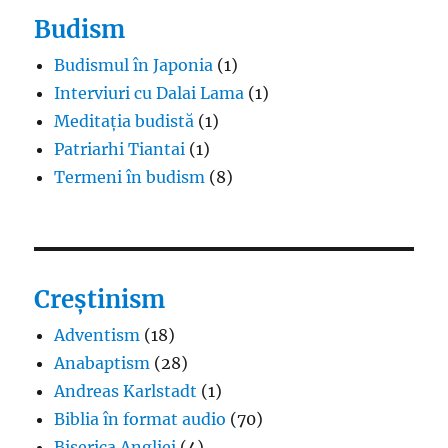
Budism
Budismul în Japonia
(1)
Interviuri cu Dalai Lama
(1)
Meditația budistă
(1)
Patriarhi Tiantai
(1)
Termeni în budism
(8)
Creștinism
Adventism
(18)
Anabaptism
(28)
Andreas Karlstadt
(1)
Biblia în format audio
(70)
Biserica Angliei
(4)