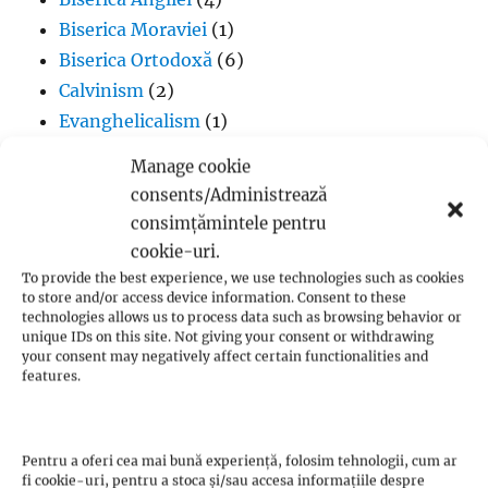
Biserica Moraviei
(1)
Biserica Ortodoxă
(6)
Calvinism
(2)
Evanghelicalism
(1)
Filme creștine
(7)
Manage cookie
Iglesia ni Cristo
(1)
consents/Administrează
Iisus Cristos
(2)
consimțămintele pentru
Istorie
(1)
cookie-uri.
Jan Hus
(7)
To provide the best experience, we use technologies such as cookies
to store and/or access device information. Consent to these
John Calvin
(3)
technologies allows us to process data such as browsing behavior or
Luteranism
(5)
unique IDs on this site. Not giving your consent or withdrawing
your consent may negatively affect certain functionalities and
Martin Luther
(36)
features.
Metodism
(2)
Penticostalism
(3)
Presbiterianism
(1)
Pentru a oferi cea mai bună experiență, folosim tehnologii, cum ar
fi cookie-uri, pentru a stoca și/sau accesa informațiile despre
profeții Zwickau
(1)