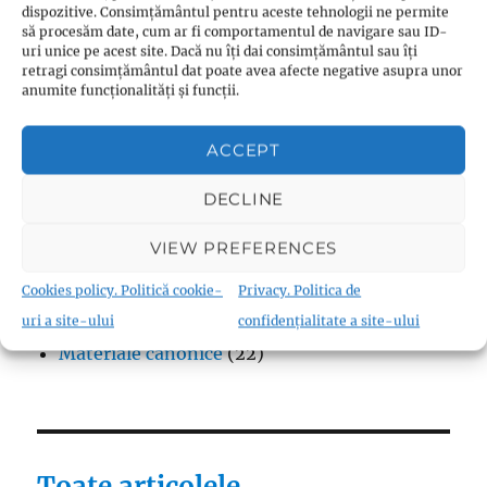
dispozitive. Consimțământul pentru aceste tehnologii ne permite
Protestantism – aspecte generale
(13)
să procesăm date, cum ar fi comportamentul de navigare sau ID-
uri unice pe acest site. Dacă nu îți dai consimțământul sau îți
Reforme
(9)
retragi consimțământul dat poate avea afecte negative asupra unor
Teologie
(10)
anumite funcționalități și funcții.
Thomas Müntzer
(1)
ACCEPT
DECLINE
Fraternism
VIEW PREFERENCES
Biserica Înfrățirii Religiilor (Biserica
Cookies policy. Politică cookie-
Privacy. Politica de
Fraternistă)
(18)
uri a site-ului
confidențialitate a site-ului
Materiale canonice
(22)
Toate articolele