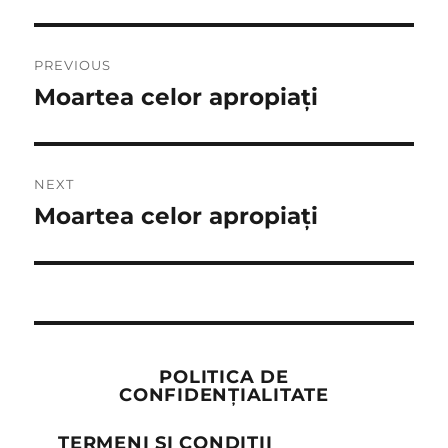
Post
PREVIOUS
navigation
Moartea celor apropiați
Previous
post:
NEXT
Moartea celor apropiați
Next
post:
POLITICA DE
CONFIDENȚIALITATE
TERMENI ȘI CONDIȚII