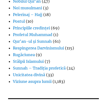
Nobilul Qur'an
(47)
Noi musulmani
(3)
Pelerinaj – Hajj
(18)
Postul
(10)
Principiile credinței
(69)
Profetul Muhammad
(1)
Qur'an-ul și Sunnah
(61)
Respingerea Darvinismului
(115)
Rugăciunea
(9)
Stâlpii Islamului
(7)
Sunnah – Tradiția profetică
(24)
Unicitatea divină
(33)
Viziune asupra lumii
(1,183)