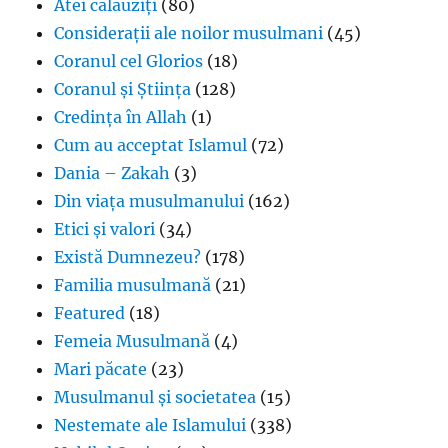
Atei călăuziți
(80)
Considerații ale noilor musulmani
(45)
Coranul cel Glorios
(18)
Coranul și Știința
(128)
Credința în Allah
(1)
Cum au acceptat Islamul
(72)
Dania – Zakah
(3)
Din viața musulmanului
(162)
Etici și valori
(34)
Există Dumnezeu?
(178)
Familia musulmană
(21)
Featured
(18)
Femeia Musulmană
(4)
Mari păcate
(23)
Musulmanul și societatea
(15)
Nestemate ale Islamului
(338)