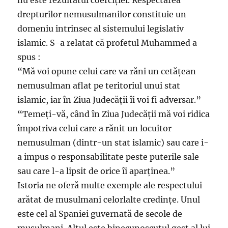
nu este rezultatul coerciției. Respectarea
drepturilor nemusulmanilor constituie un
domeniu intrinsec al sistemului legislativ
islamic. S-a relatat că profetul Muhammed a
spus :
“Mă voi opune celui care va răni un cetățean
nemusulman aflat pe teritoriul unui stat
islamic, iar în Ziua Judecății îi voi fi adversar.”
“Temeți-vă, când în Ziua Judecății mă voi ridica
împotriva celui care a rănit un locuitor
nemusulman (dintr-un stat islamic) sau care i-
a impus o responsabilitate peste puterile sale
sau care l-a lipsit de orice îi aparținea.”
Istoria ne oferă multe exemple ale respectului
arătat de musulmani celorlalte credințe. Unul
este cel al Spaniei guvernată de secole de