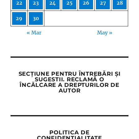
22
23
24
25
26
27
28
29
30
« Mar
May »
SECȚIUNE PENTRU ÎNTREBĂRI ȘI
SUGESTII. RECLAMĂ O
ÎNCĂLCARE A DREPTURILOR DE
AUTOR
POLITICA DE
CONFIDENȚIALITATE