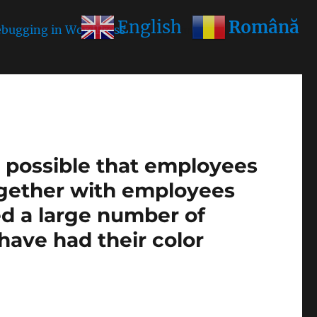
Română
English
bugging in WordPress
for more information. (This
is possible that employees
ogether with employees
ed a large number of
1 have had their color