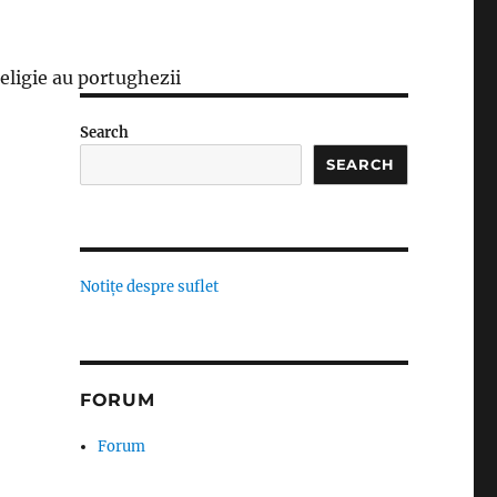
religie au portughezii
Search
SEARCH
Notițe despre suflet
FORUM
Forum