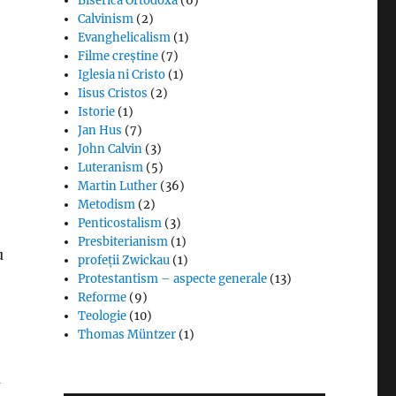
Biserica Ortodoxă
(6)
Calvinism
(2)
Evanghelicalism
(1)
Filme creștine
(7)
Iglesia ni Cristo
(1)
Iisus Cristos
(2)
Istorie
(1)
Jan Hus
(7)
John Calvin
(3)
Luteranism
(5)
Martin Luther
(36)
Metodism
(2)
Penticostalism
(3)
Presbiterianism
(1)
u
profeții Zwickau
(1)
Protestantism – aspecte generale
(13)
Reforme
(9)
Teologie
(10)
Thomas Müntzer
(1)
a