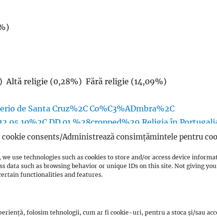
%)
)
 Altă religie (0,28%) Fără religie (14,09%)
cookie consents/Administrează consimțămintele pentru coo
ruci
din
Coimbra
 we use technologies such as cookies to store and/or access device informa
ss data such as browsing behavior or unique IDs on this site. Not giving y
un
stat laic
, iar constituția sa garantează libertatea
ertain functionalities and features.
eriență, folosim tehnologii, cum ar fi cookie-uri, pentru a stoca și/sau ac