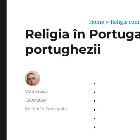
Home
>
Religie com
Religia în Portuga
portughezii
Author
Vlad Stoica
Posted
18/08/2024
on
Categories
Religia în Portugalia