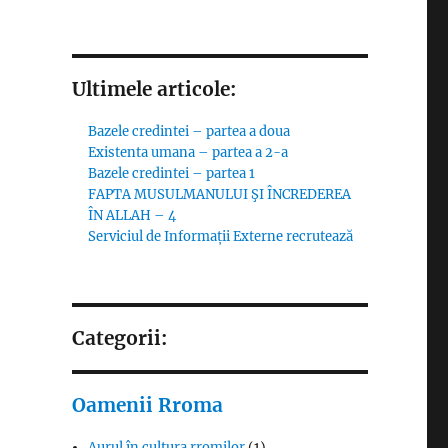
Ultimele articole:
Bazele credintei – partea a doua
Existenta umana – partea a 2-a
Bazele credintei – partea 1
FAPTA MUSULMANULUI ŞI ÎNCREDEREA
ÎN ALLAH – 4
Serviciul de Informații Externe recrutează
Categorii:
Oamenii Rroma
Aurul în cultura rromilor
(1)