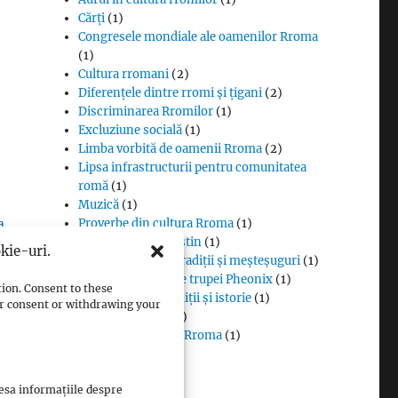
Cărți
(1)
Congresele mondiale ale oamenilor Rroma
(1)
Cultura rromani
(2)
Diferențele dintre rromi și țigani
(2)
Discriminarea Rromilor
(1)
Excluziune socială
(1)
Limba vorbită de oamenii Rroma
(2)
Lipsa infrastructurii pentru comunitatea
romă
(1)
Muzică
(1)
Proverbe din cultura Rroma
(1)
Romii și cultul creștin
(1)
kie-uri.
Rromii căldărari: tradiții și meșteșuguri
(1)
Rromii în melodiile trupei Pheonix
(1)
tion. Consent to these
Rromii slătari: tradiții și istorie
(1)
our consent or withdrawing your
Sclavia rromilor
(1)
Steagul oamenilor Rroma
(1)
Vlax Romani
(1)
cesa informațiile despre