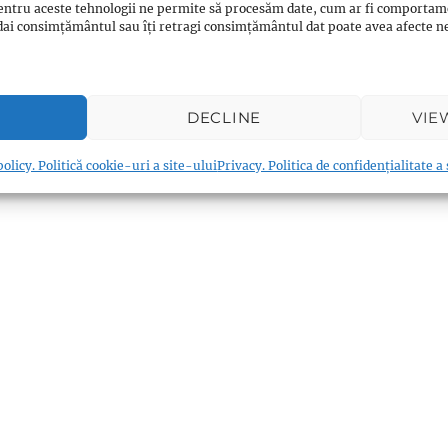
entru aceste tehnologii ne permite să procesăm date, cum ar fi comportam
ți dai consimțământul sau îți retragi consimțământul dat poate avea afecte
DECLINE
VIE
olicy. Politică cookie-uri a site-ului
Privacy. Politica de confidențialitate a