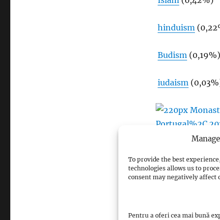
Islam
(0,42%)
hinduism
(0,22
Budism
(0,19%
iudaism
(0,03%)
Manage 
Biserica Sfintei C
To provide the best experience,
technologies allows us to proce
Portugalia
este 
consent may negatively affect c
religioasă.
Pentru a oferi cea mai bună exp