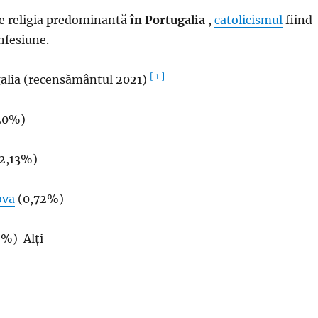
e religia predominantă
în Portugalia
,
catolicismul
fiind
nfesiune.
[ 1 ]
galia (recensământul 2021)
20%)
2,13%)
ova
(0,72%)
%) Alți