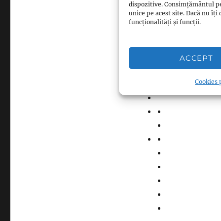
dispozitive. Consimțământul p
Cuprins
unice pe acest site. Dacă nu î
funcționalități și funcții.
ACCEPT
Cookies p