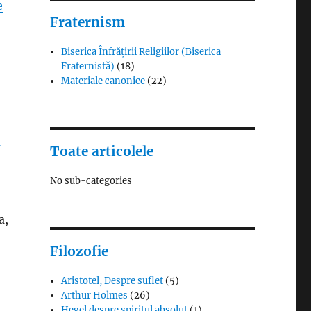
e
Fraternism
%
Biserica Înfrățirii Religiilor (Biserica
Fraternistă)
(18)
Materiale canonice
(22)
a
Toate articolele
No sub-categories
a,
Filozofie
Aristotel, Despre suflet
(5)
Arthur Holmes
(26)
Hegel despre spiritul absolut
(1)