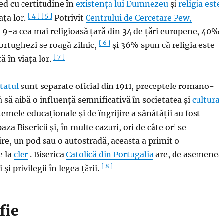
ed cu certitudine în
existența lui Dumnezeu
și
religia est
[ 4 ]
[ 5 ]
ața lor.
Potrivit
Centrului de Cercetare Pew,
a 9-a cea mai religioasă țară din 34 de țări europene, 40
[ 6 ]
portughezi se roagă zilnic,
și 36% spun că religia este
[ 7 ]
ă în viața lor.
Statul
sunt separate oficial din 1911, preceptele romano-
 să aibă o influență semnificativă în societatea și
cultur
emele educaționale și de îngrijire a sănătății au fost
za Bisericii și, în multe cazuri, ori de câte ori se
ire, un pod sau o autostradă, aceasta a primit o
e la
cler
. Biserica
Catolică din Portugalia
are, de asemene
[ 8 ]
și privilegii în legea țării.
fie