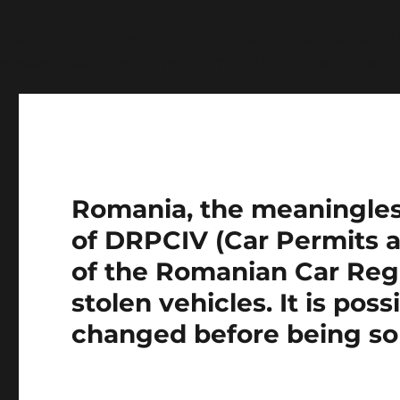
Notice
: Function wp_get_inline_script_tag was called
message was added in version 7.0.0.) in
/home/farasens
Romania, the meaningless 
of DRPCIV (Car Permits a
of the Romanian Car Regi
stolen vehicles. It is pos
changed before being so