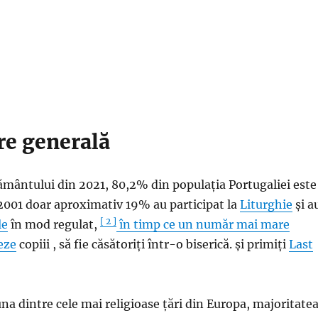
re generală
mântului din 2021, 80,2% din populația Portugaliei este
n 2001 doar aproximativ 19% au participat la
Liturghie
și a
[ 2 ]
le
în mod regulat,
în timp ce un număr mai mare
eze
copiii , să fie căsătoriți într-o biserică. și primiți
Last
una dintre cele mai religioase țări din Europa, majoritate