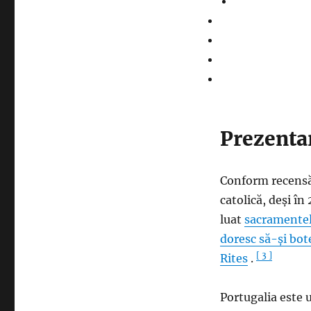
Prezenta
Conform recensă
catolică, deși î
luat
sacramente
doresc să-și bot
[ 3 ]
Rites
.
Portugalia este 