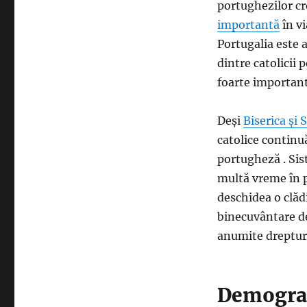
portughezilor cr
importantă
în vi
Portugalia este 
dintre catolicii 
foarte important
Deși
Biserica și 
catolice continuă
portugheză . Sist
multă vreme în pa
deschidea o clăd
binecuvântare d
anumite drepturi 
Demogra