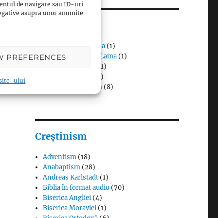
entul de navigare sau ID-uri
 negative asupra unor anumite
Budism
Budismul în Japonia
(1)
Interviuri cu Dalai Lama
(1)
W PREFERENCES
Meditația budistă
(1)
Patriarhi Tiantai
(1)
 site-ului
Termeni în budism
(8)
Creștinism
Adventism
(18)
Anabaptism
(28)
Andreas Karlstadt
(1)
Biblia în format audio
(70)
Biserica Angliei
(4)
Biserica Moraviei
(1)