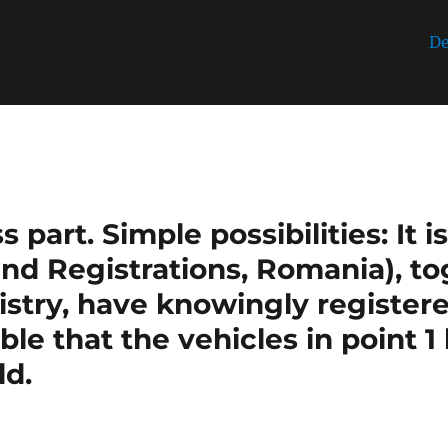
incorrectly
. Unable to set inline script data. Please see
De
/public_html/wp-includes/functions.php
on line
6170
part. Simple possibilities: It 
nd Registrations, Romania), t
stry, have knowingly register
sible that the vehicles in point 
ld.