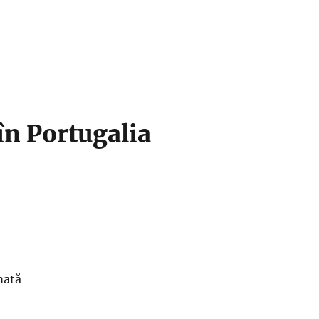
în Portugalia
mată