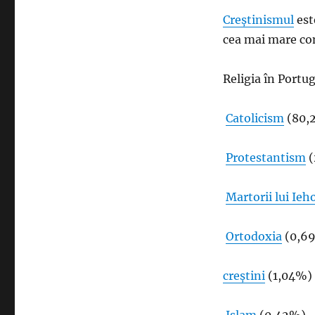
Creștinismul
est
cea mai mare co
Religia în Portu
Catolicism
(80,
Protestantism
(
Martorii lui Ieh
Ortodoxia
(0,69
creștini
(1,04%)