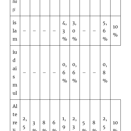
lia
ți
is
4,
3,
5,
10
la
–
–
–
–
3
0
–
–
6
%
m
%
%
%
iu
d
0,
0,
0,
ai
–
–
–
–
6
6
–
–
8
s
%
%
%
m
ul
Al
te
2,
1,
2,
2,
re
3
8
6
5
8
10
5
9
3
5
li
%
%
%
%
%
%