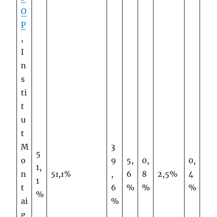
O
P
,
I
n
s
ti
t
u
t
M
3
5
o
9
5,
0,
0,
1,
n
51,1%
,
6
8
2,5%
4
1
t
6
%
%
%
%
ai
%
g