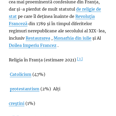
cea mai proeminentă confesiune din Franța,
dar și-a pierdut de mult statutul
de religie de
stat
pe care îl deținea înainte de
Revoluția
Franceză
din 1789 și în timpul diferitelor
regimuri nerepublicane ale secolului al XIX-lea,
inclusiv
Restaurarea
,
Monarhia din iulie
și Al
Doilea Imperiu Francez
.
[ 1 ]
Religia în Franța (estimare 2021)
Catolicism
(47%)
protestantism
(2%) Alți
creștini
(1%)