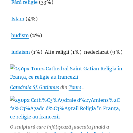
Fără religie
(33%)
Islam
(4%)
budism
(2%)
iudaism
(1%) Alte religii (1%) nedeclarat (9%)
Catedrala Sf. Gatianus
din
Tours
.
O sculptură care înfățișează judecata finală a