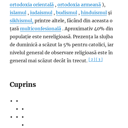
ortodoxia orientală
,
ortodoxia armeană
),
islamul
,
iudaismul
,
budismul
,
hinduismul
și
sikhismul,
printre altele, făcând din aceasta o
țară
multiconfesională
. Aproximativ 40% din
populație este nereligioasă. Prezența la slujba
de duminică a scăzut la 5% pentru catolici, iar
nivelul general de observare religioasă este în
[ 2 ]
[ 3 ]
general mai scăzut decât în ​​trecut.
Cuprins