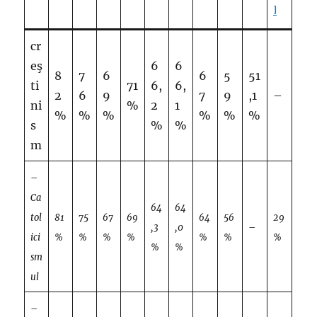
]
cr
eş
6
6
8
7
6
6
5
51
ti
71
6,
6,
2
6
9
7
9
,1
–
ni
%
2
1
%
%
%
%
%
%
s
%
%
m
–
Ca
64
64
tol
81
75
67
69
64
56
29
,3
,0
–
ici
%
%
%
%
%
%
%
%
%
sm
ul
–