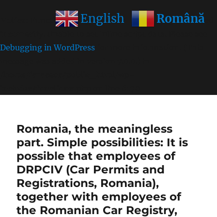
Română
English
Notice
: Function wp_get_inline_script_tag was called
incorrectly
. Unable to set inline script data. Please see
Debugging in WordPress
for more information. (This
message was added in version 7.0.0.) in
/home/farasens/public_html/wp-
includes/functions.php
on line
6170
Romania, the meaningless
part. Simple possibilities: It is
possible that employees of
DRPCIV (Car Permits and
Registrations, Romania),
together with employees of
the Romanian Car Registry,