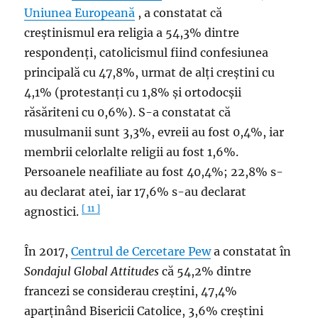
Uniunea Europeană
, a constatat că
creștinismul era religia a 54,3% dintre
respondenți, catolicismul fiind confesiunea
principală cu 47,8%, urmat de alți creștini cu
4,1% (protestanți cu 1,8% și ortodocșii
răsăriteni cu 0,6%). S-a constatat că
musulmanii sunt 3,3%, evreii au fost 0,4%, iar
membrii celorlalte religii au fost 1,6%.
Persoanele neafiliate au fost 40,4%; 22,8% s-
au declarat atei, iar 17,6% s-au declarat
[ 11 ]
agnostici.
În 2017,
Centrul de Cercetare Pew
a constatat în
Sondajul Global Attitudes
că 54,2% dintre
francezi se considerau creștini, 47,4%
aparținând Bisericii Catolice, 3,6% creștini