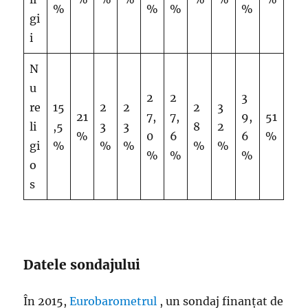
%
%
%
%
gi
i
N
u
2
2
3
re
15
2
2
2
3
21
7,
7,
9,
51
li
,5
3
3
8
2
%
0
6
6
%
gi
%
%
%
%
%
%
%
%
o
s
Datele sondajului
În 2015,
Eurobarometrul
, un sondaj finanțat de