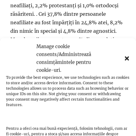
neafiliați, 2,2% protestanți și 1,0% ortodocși
răsăriteni. . Cei 37,8% dintre persoanele
neafiliate au fost împărțiți în 24,8% atei, 8,2%
din nimic în special și 4,8% dintre agnostici.
Musulmanii reprezentau 5,0% din populație,
Manage cookie
evreii reprezentau 0,4%, iar membrii altor
consents/Administrează
religii reprezentau 1,4%. 1,1% au fost fie
consimțămintele pentru
[ 12 ]
indecisi, fie nu au raspuns la intrebare.
cookie-uri.
To provide the best experience, we use technologies such as cookies
În mai 2019,
Eurobarometrul
a efectuat un
to store and/or access device information. Consent to these
technologies allows us to process data such as browsing behavior or
sondaj în Franța. A fost publicat în septembrie
unique IDs on this site. Not giving your consent or withdrawing
2019 în cadrul Eurobarometrului Special 493,
your consent may negatively affect certain functionalities and
features.
arătând următorul rezultat: creștinii
reprezentau 47% din populație, catolicii
reprezentând 41%, creștinii ortodocși
Pentru a oferi cea mai bună experiență, folosim tehnologii, cum ar
reprezentând 2%, protestanții reprezentând
fi cookie-uri, pentru a stoca și/sau accesa informațiile despre