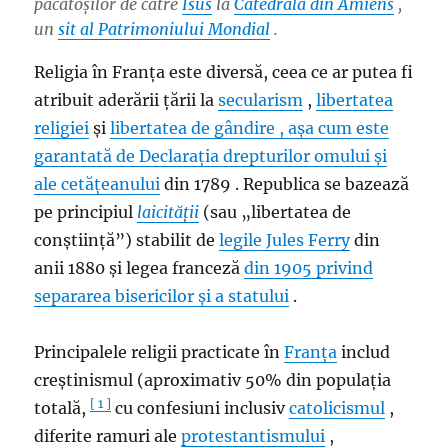
păcătoșilor de către
Isus
la
Catedrala din Amiens
,
un
sit al Patrimoniului Mondial
.
Religia în Franța este diversă, ceea ce ar putea fi
atribuit aderării țării la
secularism
,
libertatea
religiei
și
libertatea de gândire , așa cum este
garantată de
Declarația drepturilor omului și
ale cetățeanului
din 1789 . Republica se bazează
pe principiul
laicității
(sau „libertatea de
conștiință”) stabilit de
legile Jules Ferry
din
anii 1880 și legea franceză
din
1905 privind
separarea bisericilor și a statului
.
Principalele religii practicate în
Franța
includ
creștinismul (aproximativ 50% din populația
[ 1 ]
totală,
cu confesiuni inclusiv
catolicismul
,
diferite ramuri ale
protestantismului
,