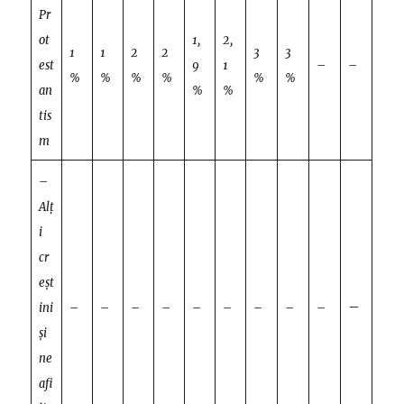
Pr
ot
1,
2,
1
1
2
2
3
3
est
9
1
–
–
%
%
%
%
%
%
an
%
%
tis
m
–
Alț
i
cr
eșt
–
ini
–
–
–
–
–
–
–
–
–
și
ne
afi