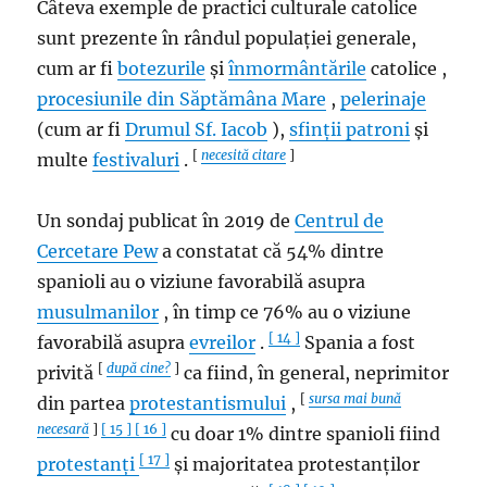
Câteva exemple de practici culturale catolice
sunt prezente în rândul populației generale,
cum ar fi
botezurile
și
înmormântările
catolice ,
procesiunile din Săptămâna Mare
,
pelerinaje
(cum ar fi
Drumul Sf. Iacob
),
sfinții patroni
și
[
necesită citare
]
multe
festivaluri
.
Un sondaj publicat în 2019 de
Centrul de
Cercetare Pew
a constatat că 54% dintre
spanioli au o viziune favorabilă asupra
musulmanilor
, în timp ce 76% au o viziune
[ 14 ]
favorabilă asupra
evreilor
.
Spania a fost
[
după cine?
]
privită
ca fiind, în general, neprimitor
[
sursa mai bună
din partea
protestantismului
,
necesară
]
[ 15 ]
[ 16 ]
cu doar 1% dintre spanioli fiind
[ 17 ]
protestanți
și majoritatea protestanților