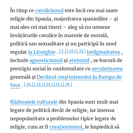
În timp ce
catolicismul
este încă cea mai mare
religie din Spania, majoritatea spaniolilor – și
mai ales cei mai tineri – aleg să nu urmeze
învățăturile catolice în materie de morală,
politică sau sexualitate și nu participă în mod
[ 7 ]
[ 22 ]
[ 23 ]
regulat
la Liturghie
.
Ireligiozitatea
,
inclusiv
agnosticismul
și
ateismul
, se bucură de
prestigiu social în conformitate cu
secularizarea
generală și
Declinul creștinismului în Europa de
[ 24 ]
[ 25 ]
[ 22 ]
[ 15 ]
[ 26 ]
Vest
.
Războaiele culturale
din Spania sunt mult mai
legate de politică decât de religie, iar imensa
nepopularitate a problemelor tipice legate de
religie, cum ar fi
creaționismul,
le împiedică să