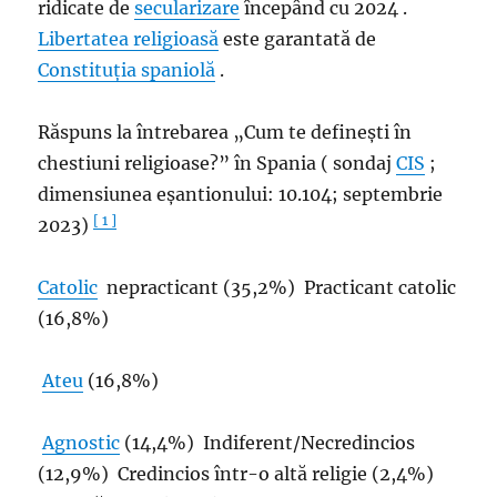
ridicate de
secularizare
începând cu 2024 .
Libertatea religioasă
este garantată de
Constituția spaniolă
.
Răspuns la întrebarea „Cum te definești în
chestiuni religioase?” în Spania ( sondaj
CIS
;
dimensiunea eșantionului: 10.104; septembrie
[ 1 ]
2023)
Catolic
nepracticant (35,2%) Practicant catolic
(16,8%)
Ateu
(16,8%)
Agnostic
(14,4%) Indiferent/Necredincios
(12,9%) Credincios într-o altă religie (2,4%)