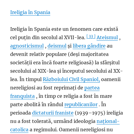
Ireligia în Spania
Ireligia în Spania este un fenomen care există
[ 33 ]
cel puțin din secolul al XVII-lea.
Ateismul
,
agnosticismul
,
deismul
și
libera gândire
au
devenit relativ populare (deși majoritatea
societății era încă foarte religioasă) la sfârșitul
secolului al XIX-lea și începutul secolului al XX-
lea. În timpul
Războiului Civil Spaniol,
oamenii
nereligiosi au fost reprimați de
partea
franquista
, în timp ce religia a fost în mare
parte abolită în rândul
republicanilor
. În
perioada
dictaturii franiste
(1939–1975) ireligia
nu a fost tolerată, urmând ideologia
național-
catolica
a regimului. Oamenii nereligiosi nu