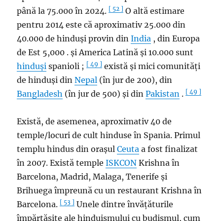
[ 52 ]
până la 75.000 în 2024.
O altă estimare
pentru 2014 este că aproximativ 25.000 din
40.000 de hinduși provin din
India
, din Europa
de Est 5,000 . și America Latină și 10.000 sunt
[ 49 ]
hinduși
spanioli ;
există și mici comunități
de hinduși din
Nepal
(în jur de 200), din
[ 49 ]
Bangladesh
(în jur de 500) și din
Pakistan
.
Există, de asemenea, aproximativ 40 de
temple/locuri de cult hinduse în Spania. Primul
templu hindus din orașul
Ceuta
a fost finalizat
în 2007. Există temple
ISKCON
Krishna în
Barcelona, ​​Madrid, Malaga, Tenerife și
Brihuega împreună cu un restaurant Krishna în
[ 53 ]
Barcelona.
Unele dintre învățăturile
împărtășite ale hinduismului cu budismul, cum