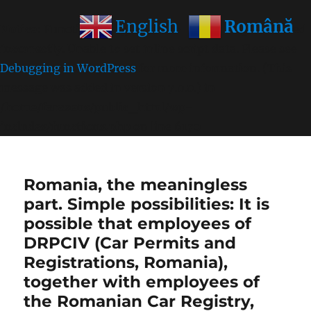
Română
English
Notice
: Function wp_get_inline_script_tag was called
incorrectly
. Unable to set inline script data. Please see
Debugging in WordPress
for more information. (This
message was added in version 7.0.0.) in
/home/farasens/public_html/wp-
includes/functions.php
on line
6170
Romania, the meaningless
part. Simple possibilities: It is
possible that employees of
DRPCIV (Car Permits and
Registrations, Romania),
together with employees of
the Romanian Car Registry,