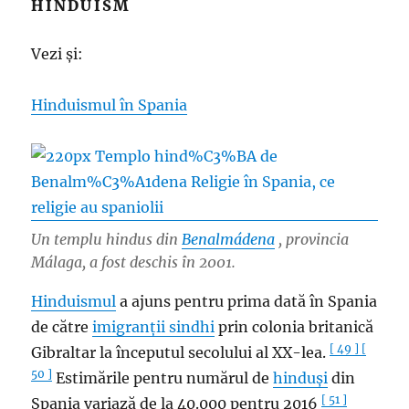
HINDUISM
Vezi și:
Hinduismul în Spania
Un templu hindus din
Benalmádena
, provincia
Málaga, a fost deschis în 2001.
Hinduismul
a ajuns pentru prima dată în Spania
de către
imigranții sindhi
prin colonia britanică
[ 49 ]
[
Gibraltar la începutul secolului al XX-lea.
50 ]
Estimările pentru numărul de
hinduși
din
[ 51 ]
Spania variază de la 40.000 pentru 2016