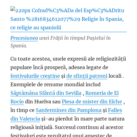
Procesiunea
unei Frății în timpul Paștelui în
Spania.
Cu toate acestea, unele expresii ale religiozității
populare încă prosperă, adesea legate de
festivalurile creștine
și
de sfinții patroni
locali .
Exemplele de renume mondial includ
Săptămâna Sfântă din Sevilla
,
Romería de El
Rocío
din Huelva sau
Piesa de mister din Elche
,
în timp ce
Sanfermines din Pamplona
și
Falles
din Valencia
și-au pierdut în mare parte natura
religioasă inițială. Succesul continuu al acestor
festivaluri este rezultatul unui amestec de