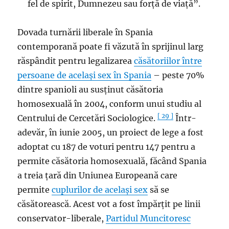
fel de spirit, Dumnezeu sau forță de viață”.
Dovada turnării liberale în Spania
contemporană poate fi văzută în sprijinul larg
răspândit pentru legalizarea
căsătoriilor între
persoane de același sex în Spania
– peste 70%
dintre spanioli au susținut căsătoria
homosexuală în 2004, conform unui studiu al
[ 29 ]
Centrului de Cercetări Sociologice.
Într-
adevăr, în iunie 2005, un proiect de lege a fost
adoptat cu 187 de voturi pentru 147 pentru a
permite căsătoria homosexuală, făcând Spania
a treia țară din Uniunea Europeană care
permite
cuplurilor de același sex
să se
căsătorească. Acest vot a fost împărțit pe linii
conservator-liberale,
Partidul Muncitoresc