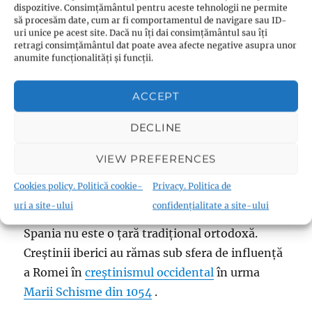
dispozitive. Consimțământul pentru aceste tehnologii ne permite
să procesăm date, cum ar fi comportamentul de navigare sau ID-
uri unice pe acest site. Dacă nu îți dai consimțământul sau îți
retragi consimțământul dat poate avea afecte negative asupra unor
anumite funcționalități și funcții.
Liturghie catolică din Arnedillo
ACCEPT
Ortodoxia Răsăriteană
DECLINE
Articolul principal:
VIEW PREFERENCES
Cookies policy. Politică cookie-
Privacy. Politica de
Ortodoxia Răsăriteană în Spania
uri a site-ului
confidențialitate a site-ului
Spania nu este o țară tradițional ortodoxă.
Creștinii iberici au rămas sub sfera de influență
a Romei în
creștinismul occidental
în urma
Marii Schisme din 1054
.