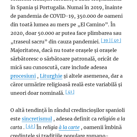
în Spania și Portugalia. Numai în 2019, înainte
de pandemia de COVID-19, 350.000 de oameni
din toată lumea au mers pe „El Camino”. În
2020, doar 50.000 ar putea face plimbarea sau
[ 39 ]
[ 40 ]
„traseul sacru” din cauza pandemiei.
Majoritatea, dacă nu toate orașele și orașele
sărbătoresc o sărbătoare patronală, oricât de
mică sau cunoscută, care include adesea
procesiuni
,
Liturghie
și altele asemenea, dar a
căror urmărire religioasă reală este variabilă și
[ 41 ]
uneori doar nominală.
O altă tendință în rândul credincioșilor spanioli
este
sincretismul
, adesea definit ca
religión a la
[ 42 ]
carta
.
În
religia
à la carte
, oamenii îmbină
credințele și tradițiile populare romano-