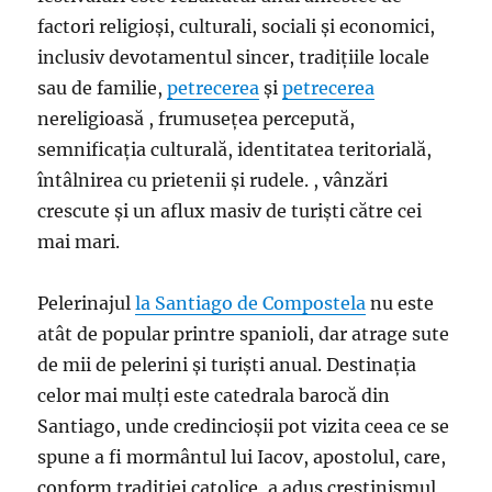
factori religioși, culturali, sociali și economici,
inclusiv devotamentul sincer, tradițiile locale
sau de familie,
petrecerea
și
petrecerea
nereligioasă , frumusețea percepută,
semnificația culturală, identitatea teritorială,
întâlnirea cu prietenii și rudele. , vânzări
crescute și un aflux masiv de turiști către cei
mai mari.
Pelerinajul
la Santiago de Compostela
nu este
atât de popular printre spanioli, dar atrage sute
de mii de pelerini și turiști anual. Destinația
celor mai mulți este catedrala barocă din
Santiago, unde credincioșii pot vizita ceea ce se
spune a fi mormântul lui Iacov, apostolul, care,
conform tradiției catolice, a adus creștinismul