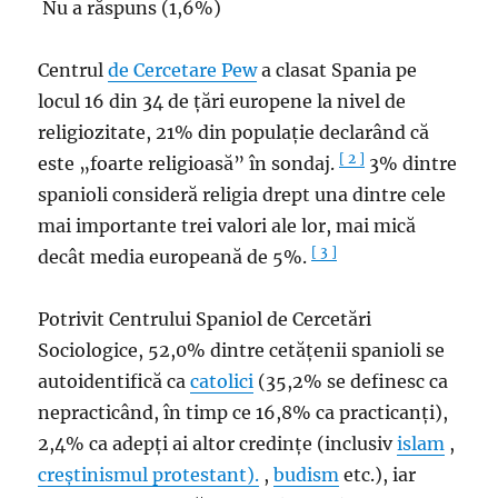
Nu a răspuns (1,6%)
Centrul
de Cercetare Pew
a clasat Spania pe
locul 16 din 34 de țări europene la nivel de
religiozitate, 21% din populație declarând că
[ 2 ]
este „foarte religioasă” în sondaj.
3% dintre
spanioli consideră religia drept una dintre cele
mai importante trei valori ale lor, mai mică
[ 3 ]
decât media europeană de 5%.
Potrivit Centrului Spaniol de Cercetări
Sociologice, 52,0% dintre cetățenii spanioli se
autoidentifică ca
catolici
(35,2% se definesc ca
nepracticând, în timp ce 16,8% ca practicanți),
2,4% ca adepți ai altor credințe (inclusiv
islam
,
creștinismul protestant).
,
budism
etc.), iar