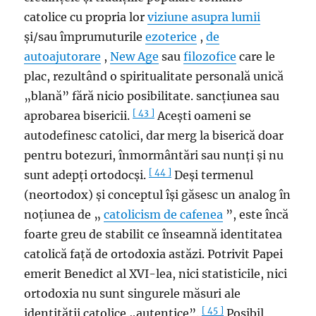
catolice cu propria lor
viziune asupra lumii
și/sau împrumuturile
ezoterice
,
de
autoajutorare
,
New Age
sau
filozofice
care le
plac, rezultând o spiritualitate personală unică
„blană” fără nicio posibilitate. sancțiunea sau
[ 43 ]
aprobarea bisericii.
Acești oameni se
autodefinesc catolici, dar merg la biserică doar
pentru botezuri, înmormântări sau nunți și nu
[ 44 ]
sunt adepți ortodocși.
Deși termenul
(neortodox) și conceptul își găsesc un analog în
noțiunea de „
catolicism de cafenea
”, este încă
foarte greu de stabilit ce înseamnă identitatea
catolică față de ortodoxia astăzi. Potrivit Papei
emerit Benedict al XVI-lea, nici statisticile, nici
ortodoxia nu sunt singurele măsuri ale
[ 45 ]
identității catolice „autentice”.
Posibil,