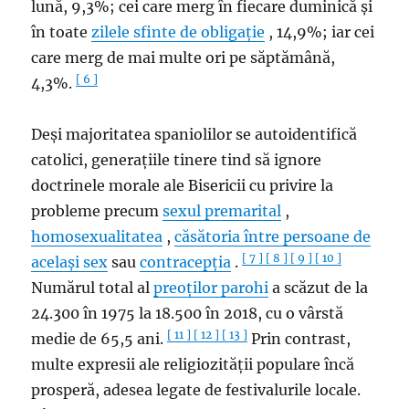
lună, 9,3%; cei care merg în fiecare duminică și
în toate
zilele sfinte de obligație
, 14,9%; iar cei
care merg de mai multe ori pe săptămână,
[ 6 ]
4,3%.
Deși majoritatea spaniolilor se autoidentifică
catolici, generațiile tinere tind să ignore
doctrinele morale ale Bisericii cu privire la
probleme precum
sexul premarital
,
homosexualitatea
,
căsătoria între persoane de
[ 7 ]
[ 8 ]
[ 9 ]
[ 10 ]
același sex
sau
contracepția
.
Numărul total al
preoților parohi
a scăzut de la
24.300 în 1975 la 18.500 în 2018, cu o vârstă
[ 11 ]
[ 12 ]
[ 13 ]
medie de 65,5 ani.
Prin contrast,
multe expresii ale religiozității populare încă
prosperă, adesea legate de festivalurile locale.