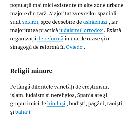
populații mai mici existente în alte zone urbane
majore din țară. Majoritatea evreilor spanioli
sunt
sefarzi,
spre deosebire de
ashkenazi
, iar
majoritatea practică
iudaismul ortodox
. Există
organizații
de reformă
în marile orașe și o
sinagogă de reformă în
Oviedo
.
Religii minore
Pe lângă diferitele varietăți de creștinism,
islam, iudaism și nereligios, Spania are și
grupuri mici de
hinduși
, budiști, păgâni, taoiști
și
bahá’í
.