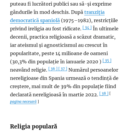
puteau fi lucrători publici sau să-și exprime
gândurile în mod deschis. După
tranziția
democratică spaniolă
(1975–1982), restricțiile
[ 34 ]
privind ireligia au fost ridicate.
În ultimele
decenii, practica religioasă a scăzut dramatic,
iar ateismul și agnosticismul au crescut în
popularitate, peste 14 milioane de oameni
[ 35 ]
(30,3% din populație în ianuarie 2020 )
[ 36 ]
[ 37 ]
neavând religie.
Numărul persoanelor
nereligioase din Spania urmează o tendință de
creștere, mai mult de 39% din populație fiind
[ 38 ]
[
declarată nereligioasă în martie 2022.
pagina necesară
]
Religia populară