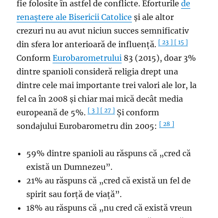
fie folosite în astfel de conflicte. Eforturile
de
renaștere ale
Bisericii Catolice
și ale altor
crezuri nu au avut niciun succes semnificativ
[ 23 ]
[ 15 ]
din sfera lor anterioară de influență.
Conform
Eurobarometrului
83 (2015), doar 3%
dintre spanioli consideră religia drept una
dintre cele mai importante trei valori ale lor, la
fel ca în 2008 și chiar mai mică decât media
[ 3 ]
[ 27 ]
europeană de 5%.
Și conform
[ 28 ]
sondajului Eurobarometru din 2005:
59% dintre spanioli au răspuns că „cred că
există un Dumnezeu”.
21% au răspuns că „cred că există un fel de
spirit sau forță de viață”.
18% au răspuns că „nu cred că există vreun