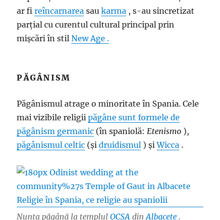
ar fi
reîncarnarea
sau
karma
, s-au sincretizat
parțial cu curentul cultural principal prin
mișcări în stil
New Age .
PĂGÂNISM
Păgânismul atrage o minoritate în Spania. Cele
mai vizibile religii
păgâne sunt formele de
păgânism germanic
(în spaniolă:
Etenismo
),
păgânismul celtic
(și
druidismul
) și
Wicca
.
Nunta păgână la templul
OCSA
din
Albacete
.