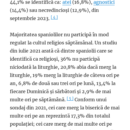
44,1% se identifică ca:
atei
(16,8%),
agnostici
(14,4%) sau necredincioși (12,9%), din
[ 4 ]
septembrie 2023.
Majoritatea spaniolilor nu participă în mod
regulat la cultul religios săptămânal. Un studiu
din iulie 2021 arată că dintre spaniolii care se
identifică ca religioși, 36% nu participă
niciodată la liturghie, 20,8% abia dacă merg la
liturghie, 19% merg la liturghie de câteva ori pe
an, 6,8% de două sau trei ori pe lună, 13,4% la
fiecare Duminică și sărbători și 2,9% de mai
[ 5 ]
multe ori pe săptămână.
Conform unui
sondaj din 2021, cei care merg la biserică de mai
multe ori pe an reprezintă 17,3% din totalul
populației; cei care merg de mai multe ori pe