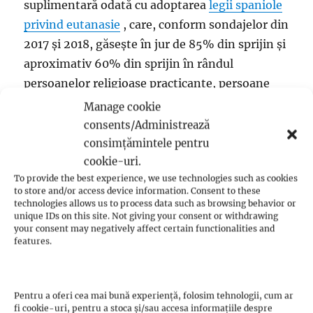
suplimentară odată cu adoptarea
legii spaniole
privind eutanasie
, care, conform sondajelor din
2017 și 2018, găsește în jur de 85% din sprijin și
aproximativ 60% din sprijin în rândul
persoanelor religioase practicante, persoane
[ 30 ]
peste 65 de ani. sau alegătorii conservatori.
Manage cookie
consents/Administrează
consimțămintele pentru
creştinism
cookie-uri.
To provide the best experience, we use technologies such as cookies
to store and/or access device information. Consent to these
technologies allows us to process data such as browsing behavior or
catolicism
unique IDs on this site. Not giving your consent or withdrawing
your consent may negatively affect certain functionalities and
features.
Articolul principal:
Biserica Catolică din Spania
Pentru a oferi cea mai bună experiență, folosim tehnologii, cum ar
fi cookie-uri, pentru a stoca și/sau accesa informațiile despre