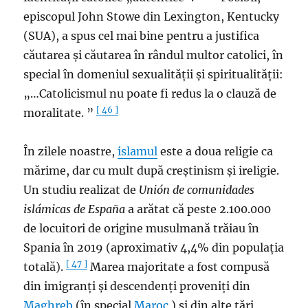
episcopul John Stowe din Lexington, Kentucky
(SUA), a spus cel mai bine pentru a justifica
căutarea și căutarea în rândul multor catolici, în
special în domeniul sexualității și spiritualității:
„…Catolicismul nu poate fi redus la o clauză de
[ 46 ]
moralitate. ”
În zilele noastre,
islamul
este a doua religie ca
mărime, dar cu mult după creștinism și ireligie.
Un studiu realizat de
Unión de comunidades
islámicas de España
a arătat că peste 2.100.000
de locuitori de origine musulmană trăiau în
Spania în 2019 (aproximativ 4,4% din populația
[ 47 ]
totală).
Marea majoritate a fost compusă
din imigranți și descendenți proveniți din
Maghreb
(în special
Maroc
) și din alte țări