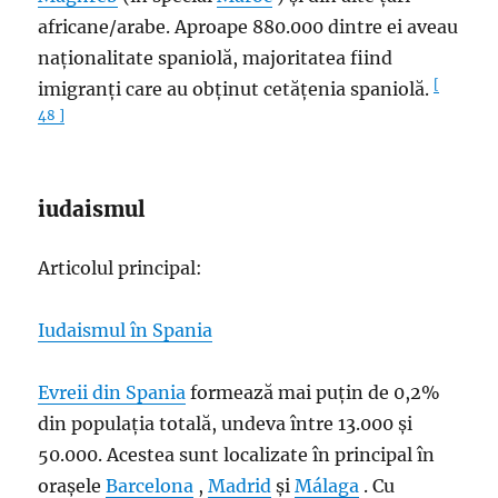
africane/arabe. Aproape 880.000 dintre ei aveau
naționalitate spaniolă, majoritatea fiind
[
imigranți care au obținut cetățenia spaniolă.
48 ]
iudaismul
Articolul principal:
Iudaismul în Spania
Evreii din Spania
formează mai puțin de 0,2%
din populația totală, undeva între 13.000 și
50.000. Acestea sunt localizate în principal în
orașele
Barcelona
,
​​Madrid
și
Málaga
. Cu