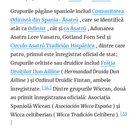
Grupurile păgâne spaniole includ
Comunitatea
Odinistă din Spania–Ásatrú
, care se identifică
atât ca
Odinist
, cât și
ca Ásatrú
, Adunarea
Asatru Lore Vanatru, Gotland Forn Sed și
Circulo Asatrú Tradición Hispánica
, dintre care
patru, primul este înregistrat oficial de stat;
Grupurile celtiste sau druidice includ
Frăția
Druiților Dun Ailline
(
Hermandad Druida Dun
Ailline
) și Ordinul Druidic Fintan, ambele
[ 54 ]
înregistrate.
Dintre grupurile Wiccan, două
au primit înregistrarea oficială: Asociația
Spaniolă Wiccan (
Asociación Wicca España
) și
[ 55
Wicca celtiberian (
Wicca Tradición Celtíbera
).
]