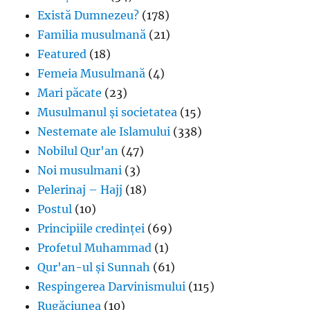
Există Dumnezeu?
(178)
Familia musulmană
(21)
Featured
(18)
Femeia Musulmană
(4)
Mari păcate
(23)
Musulmanul și societatea
(15)
Nestemate ale Islamului
(338)
Nobilul Qur'an
(47)
Noi musulmani
(3)
Pelerinaj – Hajj
(18)
Postul
(10)
Principiile credinței
(69)
Profetul Muhammad
(1)
Qur'an-ul și Sunnah
(61)
Respingerea Darvinismului
(115)
Rugăciunea
(10)