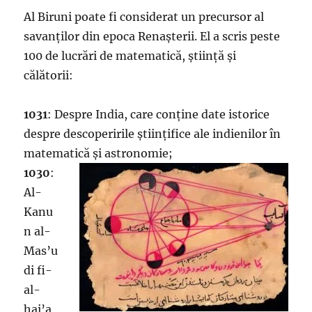
Al Biruni poate fi considerat un precursor al
savanților din epoca Renașterii. El
a scris peste
100 de lucrări de matematică, știință și
călătorii:
1031
: Despre India, care conține date istorice
despre descoperirile științifice ale indienilor în
matematică și astronomie;
1030
:
Al-
Kanu
n al-
Mas’u
di fi-
al-
hai’a