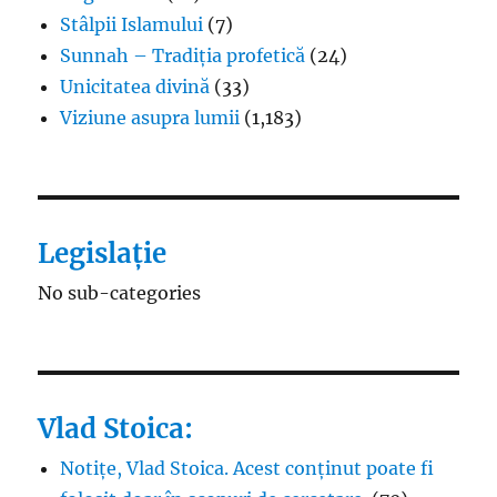
Stâlpii Islamului
(7)
Sunnah – Tradiția profetică
(24)
Unicitatea divină
(33)
Viziune asupra lumii
(1,183)
Legislație
No sub-categories
Vlad Stoica:
Notițe, Vlad Stoica. Acest conținut poate fi