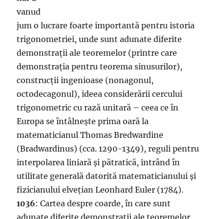
vanud
jum o lucrare foarte importantă pentru istoria
trigonometriei, unde sunt adunate diferite
demonstrații ale teoremelor (printre care
demonstrația pentru teorema sinusurilor),
construcții ingenioase (nonagonul,
octodecagonul), ideea considerării cercului
trigonometric cu rază unitară – ceea ce în
Europa se întâlnește prima oară la
matematicianul Thomas Bredwardine
(Bradwardinus) (cca. 1290-1349), reguli pentru
interpolarea liniară și pătratică, intrând în
utilitate generală datorită matematicianului și
fizicianului elvețian Leonhard Euler (1784).
1036
: Cartea despre coarde, în care sunt
adunate diferite demonstrații ale teoremelor