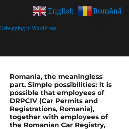
Română
English
Notice
: Function wp_get_inline_script_tag was called
incorrectly
. Unable to set inline script data. Please see
Debugging in WordPress
for more information. (This
message was added in version 7.0.0.) in
/home/farasens/public_html/wp-
includes/functions.php
on line
6170
Romania, the meaningless
part. Simple possibilities: It is
possible that employees of
DRPCIV (Car Permits and
Registrations, Romania),
together with employees of
the Romanian Car Registry,