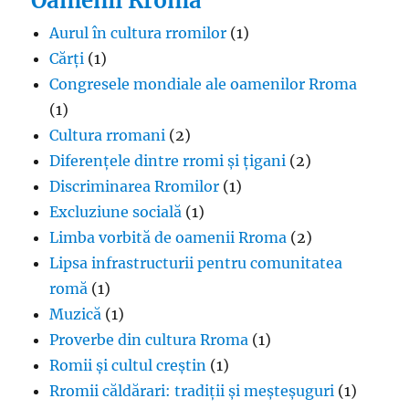
Oamenii Rroma
Aurul în cultura rromilor
(1)
Cărți
(1)
Congresele mondiale ale oamenilor Rroma
(1)
Cultura rromani
(2)
Diferențele dintre rromi și țigani
(2)
Discriminarea Rromilor
(1)
Excluziune socială
(1)
Limba vorbită de oamenii Rroma
(2)
Lipsa infrastructurii pentru comunitatea
romă
(1)
Muzică
(1)
Proverbe din cultura Rroma
(1)
Romii și cultul creștin
(1)
Rromii căldărari: tradiții și meșteșuguri
(1)