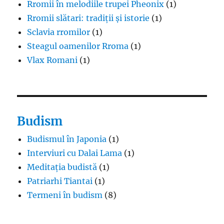
Rromii în melodiile trupei Pheonix
(1)
Rromii slătari: tradiții și istorie
(1)
Sclavia rromilor
(1)
Steagul oamenilor Rroma
(1)
Vlax Romani
(1)
Budism
Budismul în Japonia
(1)
Interviuri cu Dalai Lama
(1)
Meditația budistă
(1)
Patriarhi Tiantai
(1)
Termeni în budism
(8)