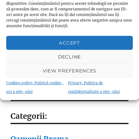
dispozitive. Consimțământul pentru aceste tehnologii ne permite
să procesăm date, cum ar fi comportamentul de navigare sau ID-
uri unice pe acest site. Dacă nu îți dai consimțământul sau îți
retragi consimțământul dat poate avea afecte negative asupra unor
Ultimele articole:
anumite funcționalități și funcții.
Cum împlinesc rugăciunea – video
ACCEPT
Comportamentul față de părinți – Yasir
Qadhi
DECLINE
Bazele credintei – partea a doua
Existenta umana – partea a 2-a
VIEW PREFERENCES
Bazele credintei – partea 1
Cookies policy. Politică cookie-
Privacy. Politica de
uri a site-ului
confidențialitate a site-ului
Categorii: