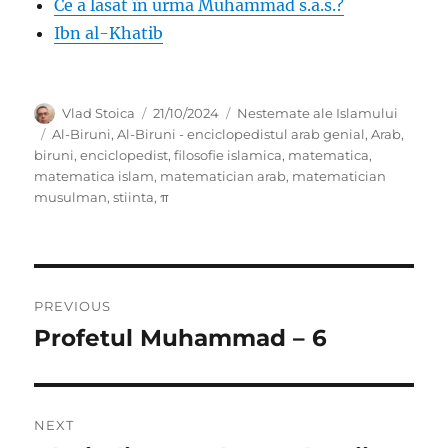
Ce a lăsat în urmă Muhammad s.a.s.?
Ibn al-Khatib
Author
Posted
Categories
Vlad Stoica
21/10/2024
Nestemate ale Islamului
on
Tags
Al-Biruni
,
Al-Biruni - enciclopedistul arab genial
,
Arab
,
biruni
,
enciclopedist
,
filosofie islamica
,
matematica
,
matematica islam
,
matematician arab
,
matematician
musulman
,
stiinta
,
π
Post
PREVIOUS
navigation
Profetul Muhammad – 6
Previous
post:
NEXT