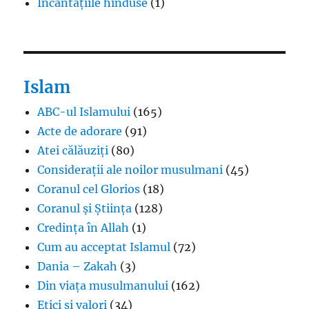
Incantațiile hinduse
(1)
Islam
ABC-ul Islamului
(165)
Acte de adorare
(91)
Atei călăuziți
(80)
Considerații ale noilor musulmani
(45)
Coranul cel Glorios
(18)
Coranul și Știința
(128)
Credința în Allah
(1)
Cum au acceptat Islamul
(72)
Dania – Zakah
(3)
Din viața musulmanului
(162)
Etici și valori
(34)