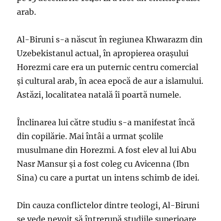
arab.
Al-Biruni s-a născut în regiunea Khwarazm din
Uzebekistanul actual, în apropierea orașului
Horezmi care era un puternic centru comercial
și cultural arab, în acea epocă de aur a islamului.
Astăzi, localitatea natală îi poartă numele.
Înclinarea lui către studiu s-a manifestat încă
din copilărie. Mai întâi a urmat școlile
musulmane din Horezmi. A fost elev al lui Abu
Nasr Mansur și a fost coleg cu Avicenna (Ibn
Sina) cu care a purtat un intens schimb de idei.
Din cauza conflictelor dintre teologi, Al-Biruni
se vede nevoit să întrerupă studiile superioare,