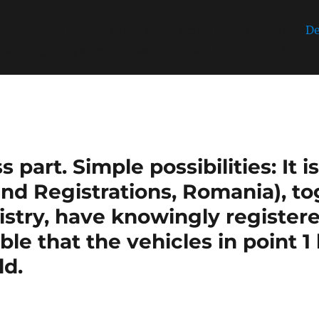
incorrectly
. Unable to set inline script data. Please see
De
/public_html/wp-includes/functions.php
on line
6170
part. Simple possibilities: It 
nd Registrations, Romania), t
stry, have knowingly register
sible that the vehicles in point 
ld.