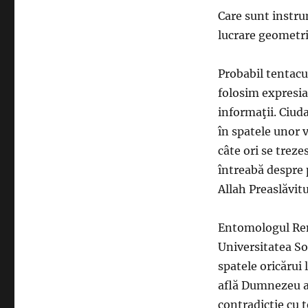
Care sunt instru
lucrare geometri
Probabil tentacul
folosim expresia
informaţii. Ciuda
în spatele unor 
câte ori se treze
întreabă despre p
Allah Preaslăvitu
Entomologul Rem
Universitatea Sor
spatele oricărui 
află Dumnezeu af
contradicţie cu t