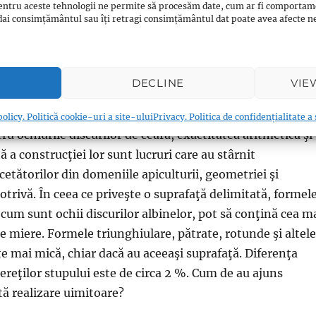
entru aceste tehnologii ne permite să procesăm date, cum ar fi comportam
să se reproducă, ceea ce în ştiinţa referitoare la
ți dai consimțământul sau îți retragi consimțământul dat poate avea afecte
animalelor se numeşte “insistenţă în alegerea
 de albine face din orice loc pe care îl găseşte în natură sa
 omul locuinţă pentru construirea stupului, fie că este
DECLINE
VIE
ră în stânci, în munţi sau în pomi, fie că este vorba de u
oferit de om. Geometria stupului: alegerea formei
olicy. Politică cookie-uri a site-ului
Privacy. Politica de confidențialitate a
u ochiurile discurilor de ceară, exactitatea aritmetică şi
 a construcţiei lor sunt lucruri care au stârnit
etătorilor din domeniile apiculturii, geometriei şi
otrivă. În ceea ce priveşte o suprafaţă delimitată, formel
cum sunt ochii discurilor albinelor, pot să conţină cea m
e miere. Formele triunghiulare, pătrate, rotunde şi altele
te mai mică, chiar dacă au aceeaşi suprafaţă. Diferenţa
ereţilor stupului este de circa 2 %. Cum de au ajuns
tă realizare uimitoare?