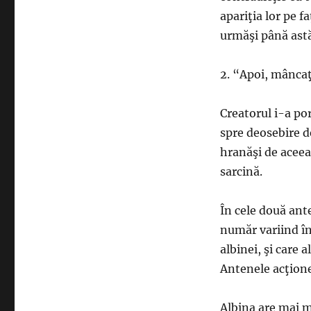
apariţia lor pe f
urmăşi până astă
2. “Apoi, mâncaţ
Creatorul i-a po
spre deosebire d
hranăşi de aceea 
sarcină.
În cele două ante
număr variind înt
albinei, şi care 
Antenele acţione
Albina are mai mu