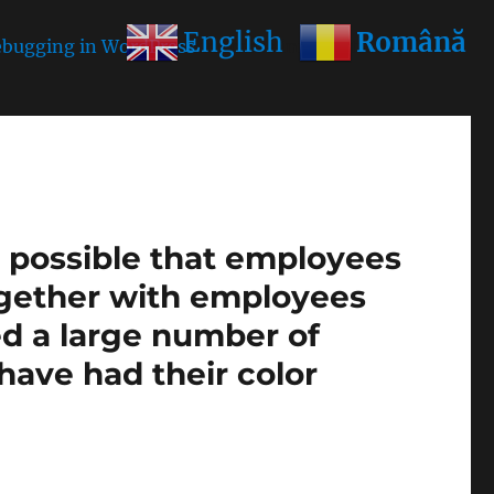
Română
English
bugging in WordPress
for more information. (This
is possible that employees
ogether with employees
ed a large number of
1 have had their color