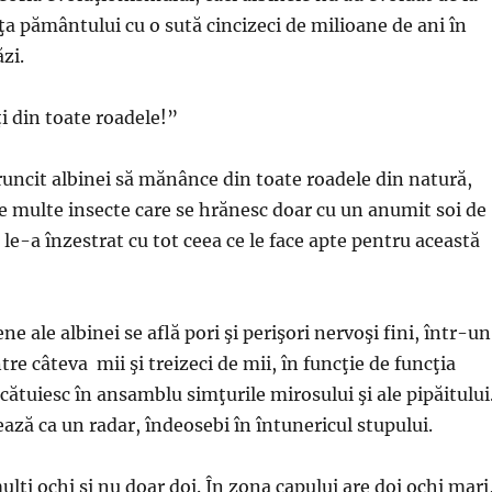
aţa pământului cu o sută cincizeci de milioane de ani în
zi.
i din toate roadele!”
runcit albinei să mănânce din toate roadele din natură,
e multe insecte care se hrănesc doar cu un anumit soi de
le-a înzestrat cu tot ceea ce le face apte pentru această
ne ale albinei se află pori şi perişori nervoşi fini, într-un
re câteva mii şi treizeci de mii, în funcţie de funcţia
alcătuiesc în ansamblu simţurile mirosului şi ale pipăitului
ază ca un radar, îndeosebi în întunericul stupului.
lţi ochi şi nu doar doi. În zona capului are doi ochi mari