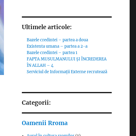
Ultimele articole:
Bazele credintei – partea a doua
Existenta umana – partea a 2-a
Bazele credintei – partea 1
FAPTA MUSULMANULUI ŞI ÎNCREDEREA
ÎN ALLAH – 4
Serviciul de Informații Externe recrutează
Categorii:
Oamenii Rroma
Aurul în cultura rromilor
(1)