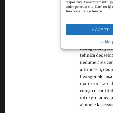
dispozitive. Consimțământul p
unui loc în care 
unice pe acest site. Dacă nu î
funcționalități și funcții.
comportamentul 
locuinţei”, roiul
pe care i-l oferă
ACCEPT
vorba de o scorbu
stup artificial 
Cookies p
hexagonale pentr
tehnica deosebită
nedumerirea cerc
aritmeticii, deop
hexagonale, aşa 
mare cantitate d
conţin o cantita
între grosimea p
albinele la aceas