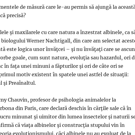
mentele de măsură care le-au permis să ajungă la aceast
că precisă?
ele şi maxilarele cu care natura a înzestrat albinele, ca s
 biologului Werner Nachtigall, din care am selectat acest
tă este logica unor învăţcei – şi nu învăţaţi care se ascu
vorbe goale, cum sunt natura, evoluţia sau hazardul, ori 
sc în faţa unei minuni a făpturilor şi ori de câte ori se
rimul motiv existent în spatele unei astfel de situaţii:
l şi Preaînaltul.
y Chauvin, profesor de psihologia animalelor la
bona din Paris, care declară deschis în cărţile sale că în
lucru minunat şi uimitor din lumea insectelor şi naturii s
irmă că viaţa albinelor şi construcţia stupului vin în
eoria evoluţionismului, căci albinele nu au evoluat de la