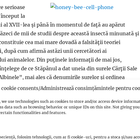
ce serioase
 început la
ui al XVII-lea şi până în momentul de faţă au apărut
zeci de mii de studii despre această insectă minunată şi
constituie cea mai mare dovadă a falsităţii teoriei
, după cum afirmă astăzi unii cercetători ai
 animalelor. Din puţinele informaţii de mai jos,
nţelege de ce Stăpânul a dat uneia din surele Cărţii Sale
lbinele”, mai ales că denumirile surelor şi ordinea
t poruncite din cer.
cookie consents/Administrează consimțămintele pentru coo
 we use technologies such as cookies to store and/or access device informa
u le-a revelat albinelor: “Făceţi-vă case în munţi, în pom
ss data such as browsing behavior or unique IDs on this site. Not giving y
ăuresc!”
ertain functionalities and features.
ii locului pentru stup: spre deosebire de multe alte
eriență, folosim tehnologii, cum ar fi cookie-uri, pentru a stoca și/sau ac
 nevoie de întrunirea unor condiţii precise pentru alegere