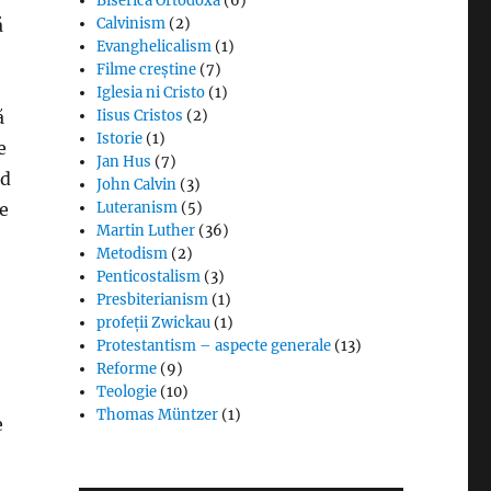
Biserica Ortodoxă
(6)
Calvinism
(2)
ă
Evanghelicalism
(1)
Filme creștine
(7)
Iglesia ni Cristo
(1)
Iisus Cristos
(2)
ă
Istorie
(1)
e
Jan Hus
(7)
nd
John Calvin
(3)
Luteranism
(5)
de
Martin Luther
(36)
Metodism
(2)
Penticostalism
(3)
Presbiterianism
(1)
profeții Zwickau
(1)
Protestantism – aspecte generale
(13)
Reforme
(9)
Teologie
(10)
Thomas Müntzer
(1)
e