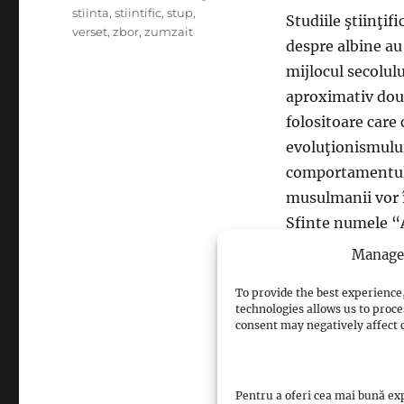
stiinta
,
stiintific
,
stup
,
Studiile ştiinţifi
verset
,
zbor
,
zumzait
despre albine au
mijlocul secolul
aproximativ două
folositoare care 
evoluţionismului
comportamentului
musulmanii vor î
Sfinte numele “A
versetelor au fos
Manage 
To provide the best experience,
1. “Şi Domnul tă
technologies allows us to proce
şi în ceea ce ei f
consent may negatively affect c
Libertatea aleger
Pentru a oferi cea mai bună exp
insecte, care au