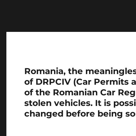
Notice
: Function wp_get_inline_script_tag was called
message was added in version 7.0.0.) in
/home/farasens
Romania, the meaningless 
of DRPCIV (Car Permits a
of the Romanian Car Regi
stolen vehicles. It is pos
changed before being so