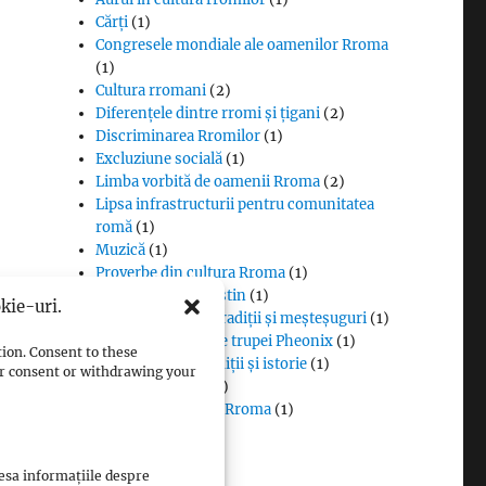
Cărți
(1)
Congresele mondiale ale oamenilor Rroma
(1)
Cultura rromani
(2)
Diferențele dintre rromi și țigani
(2)
Discriminarea Rromilor
(1)
Excluziune socială
(1)
Limba vorbită de oamenii Rroma
(2)
Lipsa infrastructurii pentru comunitatea
romă
(1)
Muzică
(1)
Proverbe din cultura Rroma
(1)
Romii și cultul creștin
(1)
kie-uri.
Rromii căldărari: tradiții și meșteșuguri
(1)
Rromii în melodiile trupei Pheonix
(1)
tion. Consent to these
i
Rromii slătari: tradiții și istorie
(1)
our consent or withdrawing your
Sclavia rromilor
(1)
Steagul oamenilor Rroma
(1)
Vlax Romani
(1)
cesa informațiile despre
a