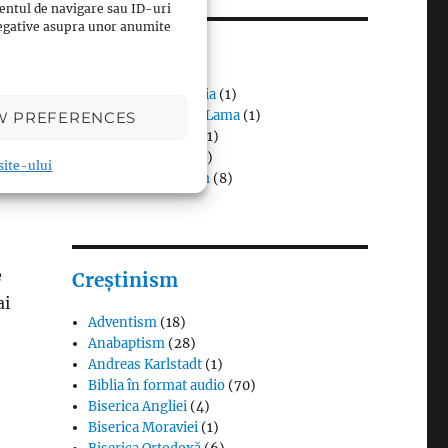
entul de navigare sau ID-uri
 negative asupra unor anumite
Budism
u
Budismul în Japonia
(1)
Interviuri cu Dalai Lama
(1)
W PREFERENCES
n
Meditația budistă
(1)
Patriarhi Tiantai
(1)
 site-ului
Termeni în budism
(8)
e
Creștinism
ai
Adventism
(18)
Anabaptism
(28)
Andreas Karlstadt
(1)
Biblia în format audio
(70)
Biserica Angliei
(4)
Biserica Moraviei
(1)