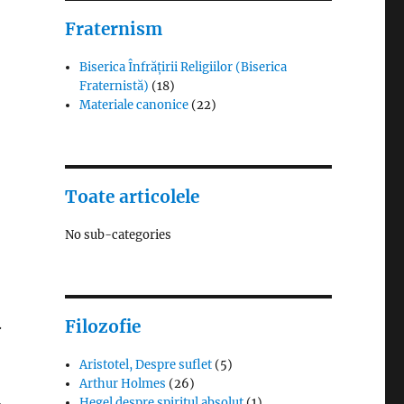
Fraternism
Biserica Înfrățirii Religiilor (Biserica
Fraternistă)
(18)
Materiale canonice
(22)
Toate articolele
No sub-categories
.
Filozofie
Aristotel, Despre suflet
(5)
Arthur Holmes
(26)
,
Hegel despre spiritul absolut
(1)