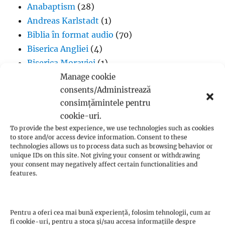
Anabaptism
(28)
Andreas Karlstadt
(1)
Biblia în format audio
(70)
Biserica Angliei
(4)
Biserica Moraviei
(1)
Biserica Ortodoxă
(6)
Manage cookie
consents/Administrează
Calvinism
(2)
consimțămintele pentru
Evanghelicalism
(1)
cookie-uri.
Filme creștine
(7)
To provide the best experience, we use technologies such as cookies
Iglesia ni Cristo
(1)
to store and/or access device information. Consent to these
Iisus Cristos
(2)
technologies allows us to process data such as browsing behavior or
unique IDs on this site. Not giving your consent or withdrawing
Istorie
(1)
your consent may negatively affect certain functionalities and
features.
Jan Hus
(7)
John Calvin
(3)
Luteranism
(5)
Pentru a oferi cea mai bună experiență, folosim tehnologii, cum ar
Martin Luther
(36)
fi cookie-uri, pentru a stoca și/sau accesa informațiile despre