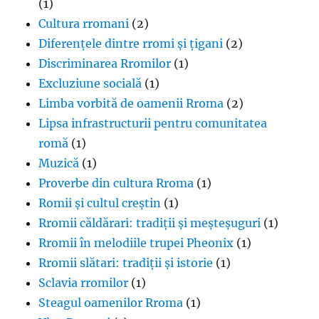
(1)
Cultura rromani
(2)
Diferențele dintre rromi și țigani
(2)
Discriminarea Rromilor
(1)
Excluziune socială
(1)
Limba vorbită de oamenii Rroma
(2)
Lipsa infrastructurii pentru comunitatea
romă
(1)
Muzică
(1)
Proverbe din cultura Rroma
(1)
Romii și cultul creștin
(1)
Rromii căldărari: tradiții și meșteșuguri
(1)
Rromii în melodiile trupei Pheonix
(1)
Rromii slătari: tradiții și istorie
(1)
Sclavia rromilor
(1)
Steagul oamenilor Rroma
(1)