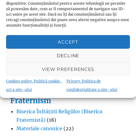
Metodism
(2)
dispozitive. Consimțământul pentru aceste tehnologii ne permite
să procesăm date, cum ar fi comportamentul de navigare sau ID-
Penticostalism
(3)
uri unice pe acest site. Dacă nu îți dai consimțământul sau îți
retragi consimțământul dat poate avea afecte negative asupra unor
Presbiterianism
(1)
anumite funcționalități și funcții.
profeții Zwickau
(1)
Protestantism – aspecte generale
(13)
ACCEPT
Reforme
(9)
Teologie
(10)
DECLINE
Thomas Müntzer
(1)
VIEW PREFERENCES
Cookies policy. Politică cookie-
Privacy. Politica de
uri a site-ului
confidențialitate a site-ului
Fraternism
Biserica Înfrățirii Religiilor (Biserica
Fraternistă)
(18)
Materiale canonice
(22)