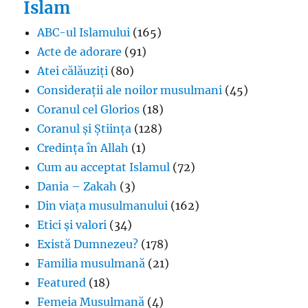
Islam
ABC-ul Islamului
(165)
Acte de adorare
(91)
Atei călăuziți
(80)
Considerații ale noilor musulmani
(45)
Coranul cel Glorios
(18)
Coranul și Știința
(128)
Credința în Allah
(1)
Cum au acceptat Islamul
(72)
Dania – Zakah
(3)
Din viața musulmanului
(162)
Etici și valori
(34)
Există Dumnezeu?
(178)
Familia musulmană
(21)
Featured
(18)
Femeia Musulmană
(4)