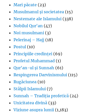
Mari păcate
(23)
Musulmanul și societatea
(15)
Nestemate ale Islamului
(338)
Nobilul Qur'an
(47)
Noi musulmani
(3)
Pelerinaj – Hajj
(18)
Postul
(10)
Principiile credinței
(69)
Profetul Muhammad
(1)
Qur'an-ul și Sunnah
(61)
Respingerea Darvinismului
(115)
Rugăciunea
(10)
Stâlpii Islamului
(7)
Sunnah – Tradiția profetică
(24)
Unicitatea divină
(33)
Viziune asupra lumii
(1,183)