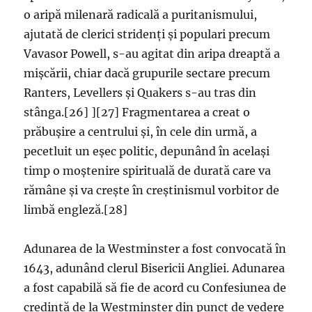
o aripă milenară radicală a puritanismului,
ajutată de clerici stridenți și populari precum
Vavasor Powell, s-au agitat din aripa dreaptă a
mișcării, chiar dacă grupurile sectare precum
Ranters, Levellers și Quakers s-au tras din
stânga.[26] ][27] Fragmentarea a creat o
prăbușire a centrului și, în cele din urmă, a
pecetluit un eșec politic, depunând în același
timp o moștenire spirituală de durată care va
rămâne și va crește în creștinismul vorbitor de
limbă engleză.[28]
Adunarea de la Westminster a fost convocată în
1643, adunând clerul Bisericii Angliei. Adunarea
a fost capabilă să fie de acord cu Confesiunea de
credință de la Westminster din punct de vedere