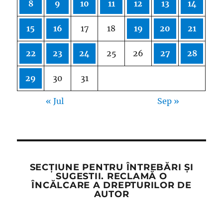
8
9
10
11
12
13
14
15
16
17
18
19
20
21
22
23
24
25
26
27
28
29
30
31
« Jul
Sep »
SECȚIUNE PENTRU ÎNTREBĂRI ȘI
SUGESTII. RECLAMĂ O
ÎNCĂLCARE A DREPTURILOR DE
AUTOR