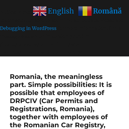
Română
English
Notice
: Function wp_get_inline_script_tag was called
incorrectly
. Unable to set inline script data. Please see
Debugging in WordPress
for more information. (This
message was added in version 7.0.0.) in
/home/farasens/public_html/wp-
includes/functions.php
on line
6170
Romania, the meaningless
part. Simple possibilities: It is
possible that employees of
DRPCIV (Car Permits and
Registrations, Romania),
together with employees of
the Romanian Car Registry,