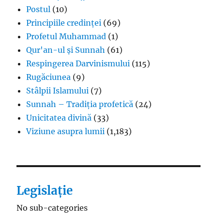
Postul
(10)
Principiile credinței
(69)
Profetul Muhammad
(1)
Qur'an-ul și Sunnah
(61)
Respingerea Darvinismului
(115)
Rugăciunea
(9)
Stâlpii Islamului
(7)
Sunnah – Tradiția profetică
(24)
Unicitatea divină
(33)
Viziune asupra lumii
(1,183)
Legislație
No sub-categories