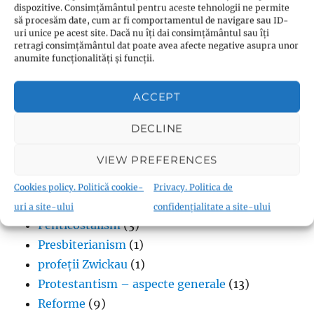
Calvinism
(2)
dispozitive. Consimțământul pentru aceste tehnologii ne permite
să procesăm date, cum ar fi comportamentul de navigare sau ID-
Evanghelicalism
(1)
uri unice pe acest site. Dacă nu îți dai consimțământul sau îți
retragi consimțământul dat poate avea afecte negative asupra unor
Filme creștine
(7)
anumite funcționalități și funcții.
Iglesia ni Cristo
(1)
Iisus Cristos
(2)
ACCEPT
Istorie
(1)
Jan Hus
(7)
DECLINE
John Calvin
(3)
VIEW PREFERENCES
Luteranism
(5)
Martin Luther
(36)
Cookies policy. Politică cookie-
Privacy. Politica de
Metodism
(2)
uri a site-ului
confidențialitate a site-ului
Penticostalism
(3)
Presbiterianism
(1)
profeții Zwickau
(1)
Protestantism – aspecte generale
(13)
Reforme
(9)