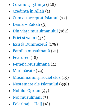
Coranul și Știința
(128)
Credința în Allah
(1)
Cum au acceptat Islamul
(72)
Dania – Zakah
(3)
Din viața musulmanului
(162)
Etici și valori
(34)
Există Dumnezeu?
(178)
Familia musulmană
(21)
Featured
(18)
Femeia Musulmană
(4)
Mari păcate
(23)
Musulmanul și societatea
(15)
Nestemate ale Islamului
(338)
Nobilul Qur'an
(47)
Noi musulmani
(3)
Pelerinaj – Hajj
(18)