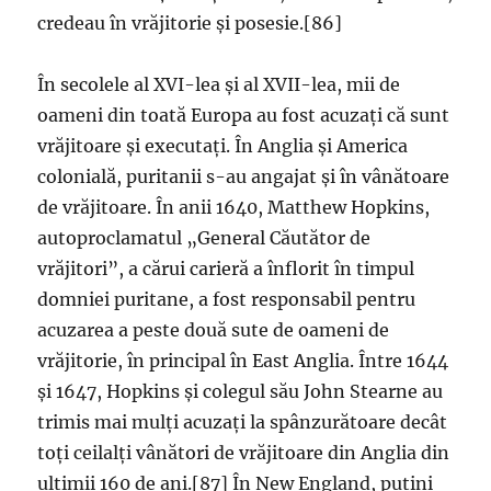
credeau în vrăjitorie și posesie.[86]
În secolele al XVI-lea și al XVII-lea, mii de
oameni din toată Europa au fost acuzați că sunt
vrăjitoare și executați. În Anglia și America
colonială, puritanii s-au angajat și în vânătoare
de vrăjitoare. În anii 1640, Matthew Hopkins,
autoproclamatul „General Căutător de
vrăjitori”, a cărui carieră a înflorit în timpul
domniei puritane, a fost responsabil pentru
acuzarea a peste două sute de oameni de
vrăjitorie, în principal în East Anglia. Între 1644
și 1647, Hopkins și colegul său John Stearne au
trimis mai mulți acuzați la spânzurătoare decât
toți ceilalți vânători de vrăjitoare din Anglia din
ultimii 160 de ani.[87] În New England, puțini