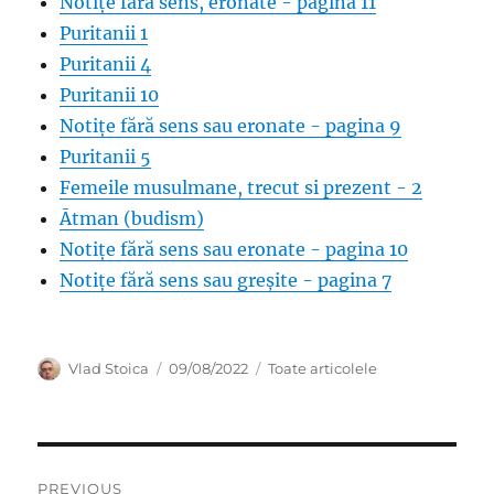
Notițe fără sens, eronate - pagina 11
Puritanii 1
Puritanii 4
Puritanii 10
Notițe fără sens sau eronate - pagina 9
Puritanii 5
Femeile musulmane, trecut si prezent - 2
Ātman (budism)
Notițe fără sens sau eronate - pagina 10
Notițe fără sens sau greșite - pagina 7
Author
Posted
Categories
Vlad Stoica
09/08/2022
Toate articolele
on
Post
PREVIOUS