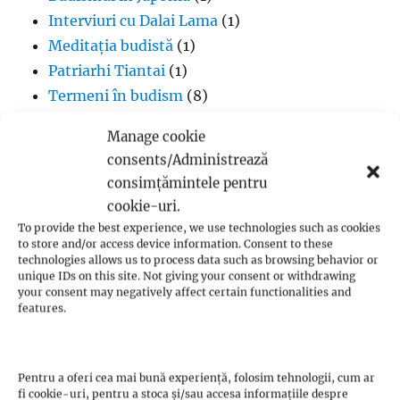
Interviuri cu Dalai Lama
(1)
Meditația budistă
(1)
Patriarhi Tiantai
(1)
Termeni în budism
(8)
Manage cookie
consents/Administrează
consimțămintele pentru
Creștinism
cookie-uri.
To provide the best experience, we use technologies such as cookies
Adventism
(18)
to store and/or access device information. Consent to these
Anabaptism
(28)
technologies allows us to process data such as browsing behavior or
unique IDs on this site. Not giving your consent or withdrawing
Andreas Karlstadt
(1)
your consent may negatively affect certain functionalities and
features.
Biblia în format audio
(70)
Biserica Angliei
(4)
Biserica Moraviei
(1)
Pentru a oferi cea mai bună experiență, folosim tehnologii, cum ar
Biserica Ortodoxă
(6)
fi cookie-uri, pentru a stoca și/sau accesa informațiile despre