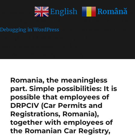
Română
English
Notice
: Function wp_get_inline_script_tag was called
incorrectly
. Unable to set inline script data. Please see
Debugging in WordPress
for more information. (This
message was added in version 7.0.0.) in
/home/farasens/public_html/wp-
includes/functions.php
on line
6170
Romania, the meaningless
part. Simple possibilities: It is
possible that employees of
DRPCIV (Car Permits and
Registrations, Romania),
together with employees of
the Romanian Car Registry,