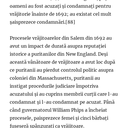
oameni au fost acuzați și condamnați pentru
vrăjitorie înainte de 1692; au existat cel mult
șaisprezece condamnări.[88]
Procesele vrăjitoarelor din Salem din 1692 au
avut un impact de durată asupra reputației
istorice a puritanilor din New England. Deși
această vânătoare de vrăjitoare a avut loc după
ce puritanii au pierdut controlul politic asupra
coloniei din Massachusetts, puritanii au
instigat procedurile judiciare împotriva
acuzatului și au cuprins membrii curții care l-au
condamnat și l-au condamnat pe acuzat. Până
când guvernatorul William Phips a încheiat
procesele, paisprezece femei și cinci bărbați
fuseseră spânzurați ca vrăjitoare.