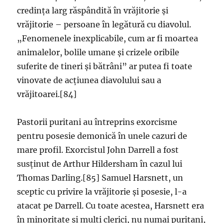
credința larg răspândită în vrăjitorie și
vrăjitorie – persoane în legătură cu diavolul.
„Fenomenele inexplicabile, cum ar fi moartea
animalelor, bolile umane și crizele oribile
suferite de tineri și bătrâni” ar putea fi toate
vinovate de acțiunea diavolului sau a
vrăjitoarei.[84]
Pastorii puritani au întreprins exorcisme
pentru posesie demonică în unele cazuri de
mare profil. Exorcistul John Darrell a fost
susținut de Arthur Hildersham în cazul lui
Thomas Darling.[85] Samuel Harsnett, un
sceptic cu privire la vrăjitorie și posesie, l-a
atacat pe Darrell. Cu toate acestea, Harsnett era
în minoritate și mulți clerici, nu numai puritani,