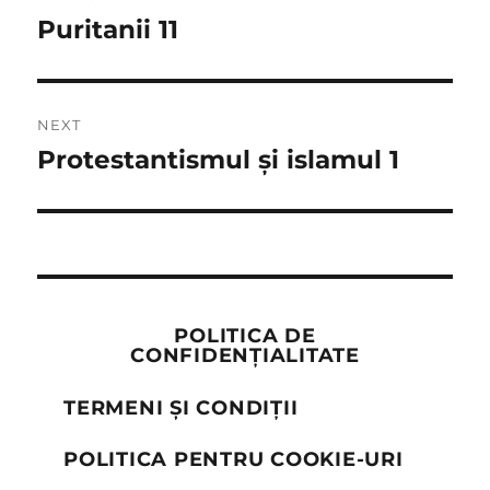
navigation
Puritanii 11
Previous
post:
NEXT
Protestantismul și islamul 1
Next
post:
POLITICA DE
CONFIDENȚIALITATE
TERMENI ȘI CONDIȚII
POLITICA PENTRU COOKIE-URI