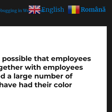
Română
English
bugging in WordPress
for more information. (This
is possible that employees
ogether with employees
ed a large number of
1 have had their color