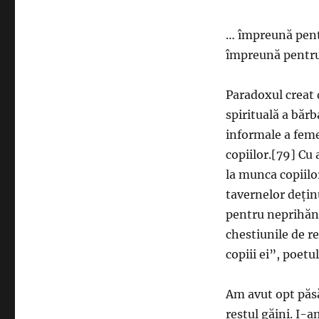
… împreună pentr
împreună pentru 
Paradoxul creat d
spirituală a bărba
informale a feme
copiilor.[79] Cu 
la munca copiilor
tavernelor dețin
pentru neprihăni
chestiunile de re
copiii ei”, poet
Am avut opt ​​păs
restul găini. I-am