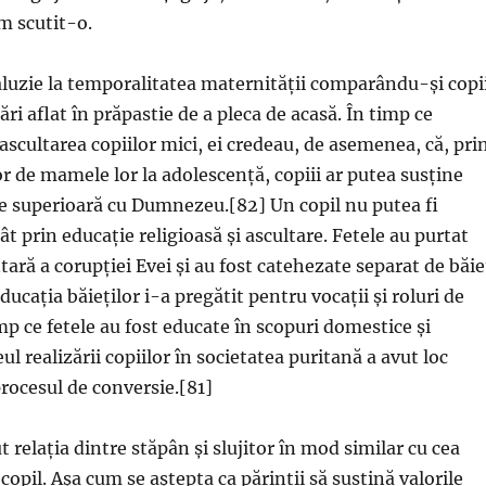
m scutit-o.
aluzie la temporalitatea maternității comparându-și copii
ări aflat în prăpastie de a pleca de acasă. În timp ce
ascultarea copiilor mici, ei credeau, de asemenea, că, pri
or de mamele lor la adolescență, copiii ar putea susține
ie superioară cu Dumnezeu.[82] Un copil nu putea fi
t prin educație religioasă și ascultare. Fetele au purtat
ară a corupției Evei și au fost catehezate separat de băie
ducația băieților i-a pregătit pentru vocații și roluri de
mp ce fetele au fost educate în scopuri domestice și
ul realizării copiilor în societatea puritană a avut loc
procesul de conversie.[81]
t relația dintre stăpân și slujitor în mod similar cu cea
 copil. Așa cum se aștepta ca părinții să susțină valorile