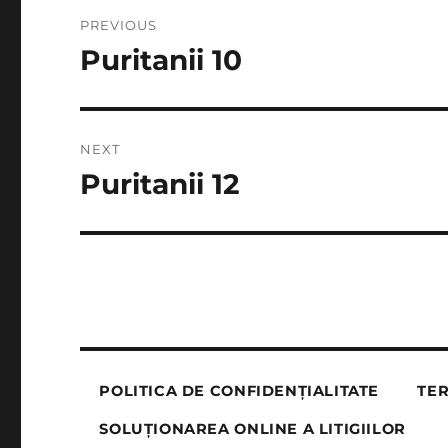
Post
PREVIOUS
navigation
Puritanii 10
Previous
post:
NEXT
Puritanii 12
Next
post:
POLITICA DE CONFIDENȚIALITATE
TER
SOLUȚIONAREA ONLINE A LITIGIILOR