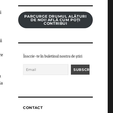
i
PARCURGE DRUMUL ALĂTURI
DE NOI! AFLĂ CUM POȚI
CONTRIBUI
ii
re
Înscrie-te în buletinul nostru de știri
u
la
CONTACT