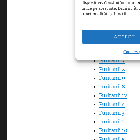
dispozitive. Consimțământul p
unice pe acest site. Dacă nu î
funcționalități și funcții.
Pinterest
0
LinkedIn
0
ACCEPT
Related Pos
Cookies p
Puritanii 7
Puritanii 2
Puritanii 9
Puritanii 8
Puritanii 12
Puritanii 4
Puritanii 3
Puritanii 1
Puritanii 10
Puritanii 5