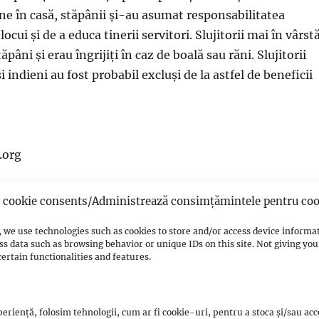
ane în casă, stăpânii și-au asumat responsabilitatea
ocui și de a educa tinerii servitori. Slujitorii mai în vârst
tăpâni și erau îngrijiți în caz de boală sau răni. Slujitorii
 indieni au fost probabil excluși de la astfel de beneficii
.org
//creativecommons.org/licenses/by-sa/3.0/deed.ro
cookie consents/Administrează consimțămintele pentru coo
 we use technologies such as cookies to store and/or access device informa
dus.
ss data such as browsing behavior or unique IDs on this site. Not giving y
ertain functionalities and features.
eriență, folosim tehnologii, cum ar fi cookie-uri, pentru a stoca și/sau ac
0
Twitter/X
0
WhatsApp
0