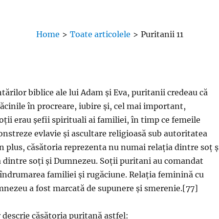
Home
>
Toate articolele
>
Puritanii 11
ărilor biblice ale lui Adam și Eva, puritanii credeau că
ăcinile în procreare, iubire și, cel mai important,
ții erau șefii spirituali ai familiei, în timp ce femeile
nstreze evlavie și ascultare religioasă sub autoritatea
n plus, căsătoria reprezenta nu numai relația dintre soț ș
ția dintre soți și Dumnezeu. Soții puritani au comandat
 îndrumarea familiei și rugăciune. Relația feminină cu
umnezeu a fost marcată de supunere și smerenie.[77]
escrie căsătoria puritană astfel: