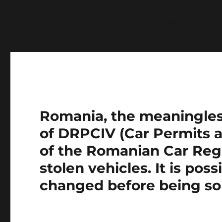
Notice
: Function wp_get_inline_script_tag was called
message was added in version 7.0.0.) in
/home/farasens
Romania, the meaningless 
of DRPCIV (Car Permits a
of the Romanian Car Regi
stolen vehicles. It is pos
changed before being so