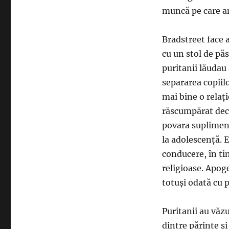
muncă pe care a
Bradstreet face 
cu un stol de păs
puritanii lăudau 
separarea copiil
mai bine o relaț
răscumpărat decâ
povara supliment
la adolescență. E
conducere, în ti
religioase. Apoge
totuși odată cu 
Puritanii au văzu
dintre părinte și