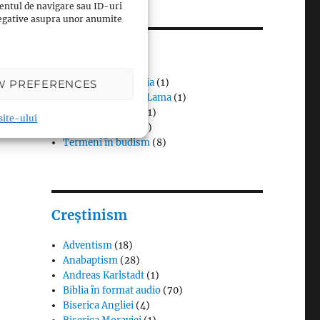
entul de navigare sau ID-uri
 negative asupra unor anumite
Budism
Budismul în Japonia
(1)
W PREFERENCES
Interviuri cu Dalai Lama
(1)
Meditația budistă
(1)
 site-ului
Patriarhi Tiantai
(1)
Termeni în budism
(8)
Creștinism
Adventism
(18)
Anabaptism
(28)
Andreas Karlstadt
(1)
Biblia în format audio
(70)
Biserica Angliei
(4)