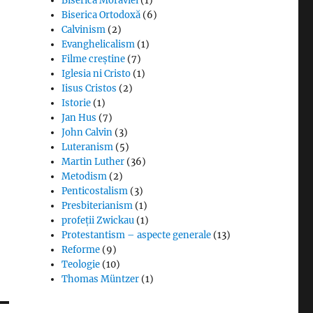
Biserica Moraviei
(1)
Biserica Ortodoxă
(6)
Calvinism
(2)
Evanghelicalism
(1)
Filme creștine
(7)
Iglesia ni Cristo
(1)
Iisus Cristos
(2)
Istorie
(1)
Jan Hus
(7)
John Calvin
(3)
Luteranism
(5)
Martin Luther
(36)
Metodism
(2)
Penticostalism
(3)
Presbiterianism
(1)
profeții Zwickau
(1)
Protestantism – aspecte generale
(13)
Reforme
(9)
Teologie
(10)
Thomas Müntzer
(1)