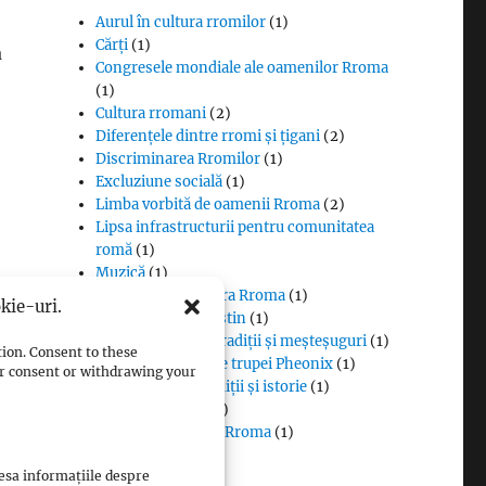
Aurul în cultura rromilor
(1)
Cărți
(1)
ă
Congresele mondiale ale oamenilor Rroma
(1)
Cultura rromani
(2)
Diferențele dintre rromi și țigani
(2)
Discriminarea Rromilor
(1)
Excluziune socială
(1)
Limba vorbită de oamenii Rroma
(2)
Lipsa infrastructurii pentru comunitatea
romă
(1)
Muzică
(1)
Proverbe din cultura Rroma
(1)
kie-uri.
Romii și cultul creștin
(1)
Rromii căldărari: tradiții și meșteșuguri
(1)
tion. Consent to these
Rromii în melodiile trupei Pheonix
(1)
our consent or withdrawing your
Rromii slătari: tradiții și istorie
(1)
Sclavia rromilor
(1)
Steagul oamenilor Rroma
(1)
Vlax Romani
(1)
cesa informațiile despre