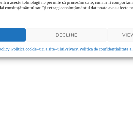
entru aceste tehnologii ne permite să procesăm date, cum ar fi comportam
ți dai consimțământul sau îți retragi consimțământul dat poate avea afecte
Email
0
Messenger
0
Reddit
0
0
Print
0
Viber
0
Shares
DECLINE
VIE
ts:
olicy. Politică cookie-uri a site-ului
Privacy. Politica de confidențialitate a