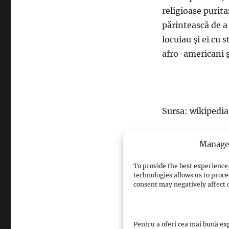
religioase purit
părintească de a l
locuiau și ei cu s
afro-americani și
Sursa: wikipedia
Licență: https:
Manage 
To provide the best experience,
Textul a fost tra
technologies allows us to proce
consent may negatively affect c
Views: 4
Pentru a oferi cea mai bună exp
Facebook