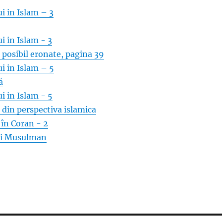
i in Islam – 3
i in Islam - 3
, posibil eronate, pagina 39
i in Islam – 5
ă
i in Islam - 5
 din perspectiva islamica
în Coran - 2
vii Musulman