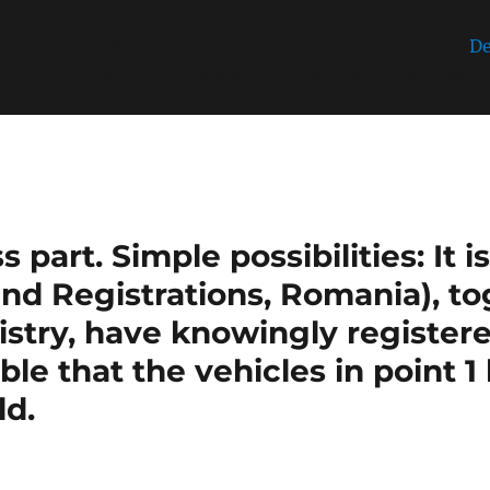
incorrectly
. Unable to set inline script data. Please see
De
/public_html/wp-includes/functions.php
on line
6170
part. Simple possibilities: It 
nd Registrations, Romania), t
stry, have knowingly register
sible that the vehicles in point 
ld.