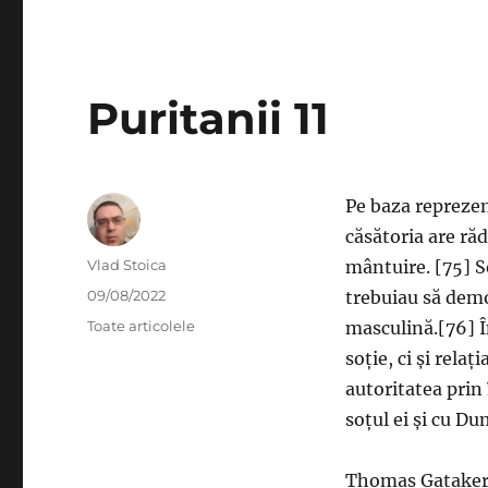
Puritanii 11
Pe baza reprezent
căsătoria are răd
Author
Vlad Stoica
mântuire. [75] So
Posted
09/08/2022
trebuiau să demo
on
Categories
Toate articolele
masculină.[76] Î
soție, ci și rela
autoritatea prin
soțul ei și cu D
Thomas Gataker d