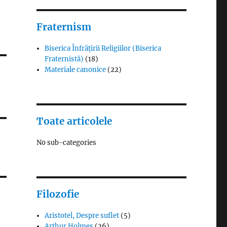
Fraternism
Biserica Înfrățirii Religiilor (Biserica
Fraternistă)
(18)
Materiale canonice
(22)
Toate articolele
No sub-categories
Filozofie
Aristotel, Despre suflet
(5)
Arthur Holmes
(26)