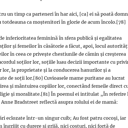
u un timp ca parteneri în har aici, [ca] ei să poată domn
totdeauna ca moștenitori în glorie de acum încolo.[78]
e inferioritatea feminină în sfera publică și egalitatea
ților și femeilor în căsătorie a făcut, apoi, locul autorităț
ilor în ceea ce privește chestiunile de cămin și creșterea
acordul soților lor, soțiile luau decizii importante cu privi
 lor, la proprietate și la conducerea hanurilor și a
ute de soții lor.[80] Cuvioasele mame puritane au lucrat
rea și mântuirea copiilor lor, conectând femeile direct c
ligie și moralitate.[81] În poemul ei intitulat „În referire 
ul Anne Bradstreet reflectă asupra rolului ei de mamă:
ări eclozate într-un singur cuib; Au fost patru cocoși, iar
 îngrijit cu durere și grijă, nici costuri, nici forță de