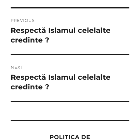
Post
PREVIOUS
navigation
Respectă Islamul celelalte
Previous
post:
credinte ?
NEXT
Respectă Islamul celelalte
Next
post:
credinte ?
POLITICA DE