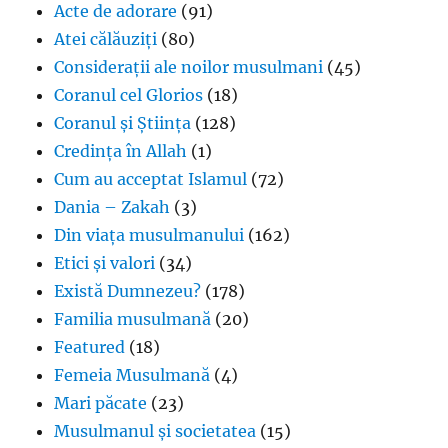
Acte de adorare
(91)
Atei călăuziți
(80)
Considerații ale noilor musulmani
(45)
Coranul cel Glorios
(18)
Coranul și Știința
(128)
Credința în Allah
(1)
Cum au acceptat Islamul
(72)
Dania – Zakah
(3)
Din viața musulmanului
(162)
Etici și valori
(34)
Există Dumnezeu?
(178)
Familia musulmană
(20)
Featured
(18)
Femeia Musulmană
(4)
Mari păcate
(23)
Musulmanul și societatea
(15)