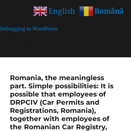
Română
English
Notice
: Function wp_get_inline_script_tag was called
incorrectly
. Unable to set inline script data. Please see
Debugging in WordPress
for more information. (This
message was added in version 7.0.0.) in
/home/farasens/public_html/wp-
includes/functions.php
on line
6170
Romania, the meaningless
part. Simple possibilities: It is
possible that employees of
DRPCIV (Car Permits and
Registrations, Romania),
together with employees of
the Romanian Car Registry,