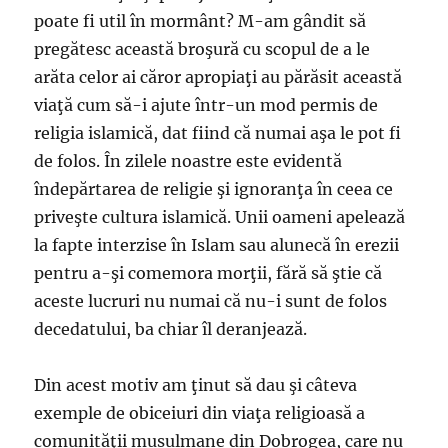
poate fi util în mormânt? M-am gândit să
pregătesc această broşură cu scopul de a le
arăta celor ai căror apropiaţi au părăsit această
viaţă cum să-i ajute într-un mod permis de
religia islamică, dat fiind că numai aşa le pot fi
de folos. În zilele noastre este evidentă
îndepărtarea de religie şi ignoranţa în ceea ce
priveşte cultura islamică. Unii oameni apelează
la fapte interzise în Islam sau alunecă în erezii
pentru a-şi comemora morţii, fără să ştie că
aceste lucruri nu numai că nu-i sunt de folos
decedatului, ba chiar îl deranjează.
Din acest motiv am ţinut să dau şi câteva
exemple de obiceiuri din viaţa religioasă a
comunităţii musulmane din Dobrogea, care nu