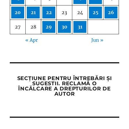
20
21
22
23
24
25
26
27
28
29
30
31
« Apr
Jun »
SECȚIUNE PENTRU ÎNTREBĂRI ȘI
SUGESTII. RECLAMĂ O
ÎNCĂLCARE A DREPTURILOR DE
AUTOR