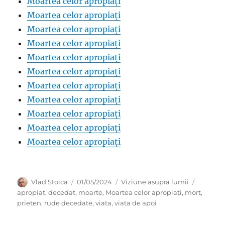
Moartea celor apropiați
Moartea celor apropiați
Moartea celor apropiați
Moartea celor apropiați
Moartea celor apropiați
Moartea celor apropiați
Moartea celor apropiați
Moartea celor apropiați
Moartea celor apropiați
Moartea celor apropiați
Moartea celor apropiați
Author
Posted
Categories
Tags
Vlad Stoica
01/05/2024
Viziune asupra lumii
on
apropiat
,
decedat
,
moarte
,
Moartea celor apropiați
,
mort
,
prieten
,
rude decedate
,
viata
,
viata de apoi