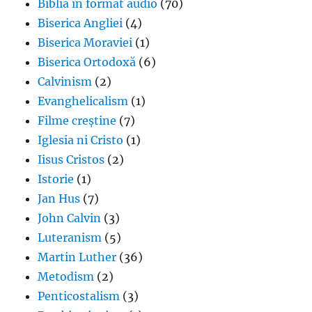
Biblia în format audio
(70)
Biserica Angliei
(4)
Biserica Moraviei
(1)
Biserica Ortodoxă
(6)
Calvinism
(2)
Evanghelicalism
(1)
Filme creștine
(7)
Iglesia ni Cristo
(1)
Iisus Cristos
(2)
Istorie
(1)
Jan Hus
(7)
John Calvin
(3)
Luteranism
(5)
Martin Luther
(36)
Metodism
(2)
Penticostalism
(3)