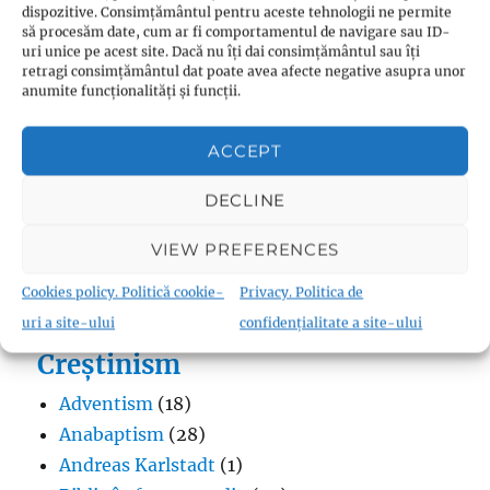
dispozitive. Consimțământul pentru aceste tehnologii ne permite
să procesăm date, cum ar fi comportamentul de navigare sau ID-
uri unice pe acest site. Dacă nu îți dai consimțământul sau îți
Budism
retragi consimțământul dat poate avea afecte negative asupra unor
anumite funcționalități și funcții.
Budismul în Japonia
(1)
Interviuri cu Dalai Lama
(1)
ACCEPT
Meditația budistă
(1)
Patriarhi Tiantai
(1)
DECLINE
Termeni în budism
(8)
VIEW PREFERENCES
Cookies policy. Politică cookie-
Privacy. Politica de
uri a site-ului
confidențialitate a site-ului
Creștinism
Adventism
(18)
Anabaptism
(28)
Andreas Karlstadt
(1)