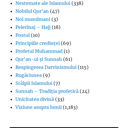
Nestemate ale Islamului
(338)
Nobilul Qur'an
(47)
Noi musulmani
(3)
Pelerinaj – Hajj
(18)
Postul
(10)
Principiile credinței
(69)
Profetul Muhammad
(1)
Qur'an-ul și Sunnah
(61)
Respingerea Darvinismului
(115)
Rugăciunea
(9)
Stâlpii Islamului
(7)
Sunnah – Tradiția profetică
(24)
Unicitatea divină
(33)
Viziune asupra lumii
(1,183)