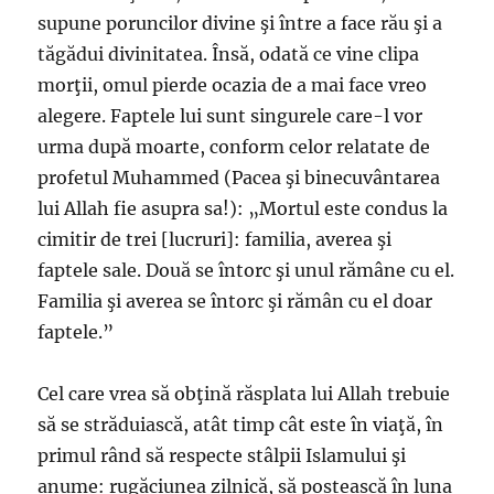
supune poruncilor divine şi între a face rău şi a
tăgădui divinitatea. Însă, odată ce vine clipa
morţii, omul pierde ocazia de a mai face vreo
alegere. Faptele lui sunt singurele care-l vor
urma după moarte, conform celor relatate de
profetul Muhammed (Pacea şi binecuvântarea
lui Allah fie asupra sa!): „Mortul este condus la
cimitir de trei [lucruri]: familia, averea şi
faptele sale. Două se întorc şi unul rămâne cu el.
Familia şi averea se întorc şi rămân cu el doar
faptele.”
Cel care vrea să obţină răsplata lui Allah trebuie
să se străduiască, atât timp cât este în viaţă, în
primul rând să respecte stâlpii Islamului şi
anume: rugăciunea zilnică, să postească în luna