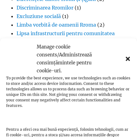
Discriminarea Rromilor
(1)
Excluziune socială
(1)
Limba vorbită de oamenii Rroma
(2)
Lipsa infrastructurii pentru comunitatea
romă
(1)
Manage cookie
Muzică
(1)
consents/Administrează
Proverbe din cultura Rroma
(1)
consimțămintele pentru
Romii și cultul creștin
(1)
cookie-uri.
Rromii căldărari: tradiții și meșteșuguri
(1)
To provide the best experience, we use technologies such as cookies
to store and/or access device information. Consent to these
Rromii în melodiile trupei Pheonix
(1)
technologies allows us to process data such as browsing behavior or
Rromii slătari: tradiții și istorie
(1)
unique IDs on this site. Not giving your consent or withdrawing
your consent may negatively affect certain functionalities and
Sclavia rromilor
(1)
features.
Steagul oamenilor Rroma
(1)
Vlax Romani
(1)
Pentru a oferi cea mai bună experiență, folosim tehnologii, cum ar
fi cookie-uri, pentru a stoca și/sau accesa informațiile despre