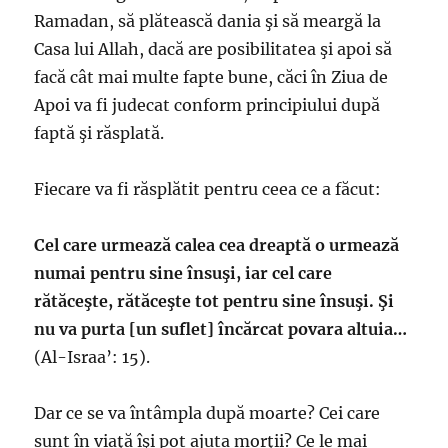
Ramadan, să plătească dania şi să meargă la
Casa lui Allah, dacă are posibilitatea şi apoi să
facă cât mai multe fapte bune, căci în Ziua de
Apoi va fi judecat conform principiului după
faptă şi răsplată.
Fiecare va fi răsplătit pentru ceea ce a făcut:
Cel care urmează calea cea dreaptă o urmează
numai pentru sine însuşi, iar cel care
rătăceşte, rătăceşte tot pentru sine însuşi. Şi
nu va purta [un suflet] încărcat povara altuia…
(Al-Israa’: 15).
Dar ce se va întâmpla după moarte? Cei care
sunt în viaţă îşi pot ajuta morţii? Ce le mai