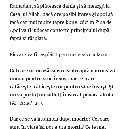
Ramadan, să plătească dania şi să meargă la
Casa lui Allah, dacă are posibilitatea şi apoi să
facă cât mai multe fapte bune, căci în Ziua de
Apoi va fi judecat conform principiului după
faptă şi răsplată.
Fiecare va fi răsplătit pentru ceea ce a făcut:
Cel care urmează calea cea dreaptă o urmează
numai pentru sine însuşi, iar cel care
rătăceşte, rătăceşte tot pentru sine însuşi. Şi
nu va purta [un suflet] încărcat povara altuia…
(Al-Israa’: 15).
Dar ce se va întâmpla după moarte? Cei care
sunt în viaţă îşi pot ajuta morţii? Ce le mai