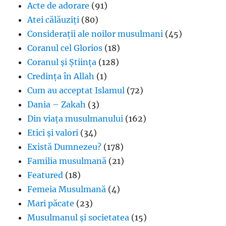
Acte de adorare
(91)
Atei călăuziți
(80)
Considerații ale noilor musulmani
(45)
Coranul cel Glorios
(18)
Coranul și Știința
(128)
Credința în Allah
(1)
Cum au acceptat Islamul
(72)
Dania – Zakah
(3)
Din viața musulmanului
(162)
Etici și valori
(34)
Există Dumnezeu?
(178)
Familia musulmană
(21)
Featured
(18)
Femeia Musulmană
(4)
Mari păcate
(23)
Musulmanul și societatea
(15)