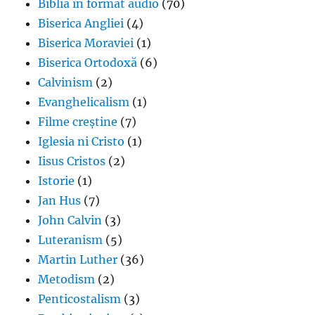
Biblia în format audio
(70)
Biserica Angliei
(4)
Biserica Moraviei
(1)
Biserica Ortodoxă
(6)
Calvinism
(2)
Evanghelicalism
(1)
Filme creștine
(7)
Iglesia ni Cristo
(1)
Iisus Cristos
(2)
Istorie
(1)
Jan Hus
(7)
John Calvin
(3)
Luteranism
(5)
Martin Luther
(36)
Metodism
(2)
Penticostalism
(3)