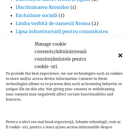
Discriminarea Rromilor
(1)
Excluziune socială
(1)
Limba vorbită de oamenii Rroma
(2)
Lipsa infrastructurii pentru comunitatea
romă
(1)
Manage cookie
Muzică
(1)
consents/Administrează
Proverbe din cultura Rroma
(1)
consimțămintele pentru
Romii și cultul creștin
(1)
cookie-uri.
Rromii căldărari: tradiții și meșteșuguri
(1)
To provide the best experience, we use technologies such as cookies
to store and/or access device information. Consent to these
Rromii în melodiile trupei Pheonix
(1)
technologies allows us to process data such as browsing behavior or
Rromii slătari: tradiții și istorie
(1)
unique IDs on this site. Not giving your consent or withdrawing
your consent may negatively affect certain functionalities and
Sclavia rromilor
(1)
features.
Steagul oamenilor Rroma
(1)
Vlax Romani
(1)
Pentru a oferi cea mai bună experiență, folosim tehnologii, cum ar
fi cookie-uri, pentru a stoca și/sau accesa informațiile despre