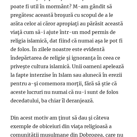
poate fi util în mormânt? M-am gândit să
pregătesc această broşură cu scopul de a le
arăta celor ai căror apropiaţi au părăsit această
viaţă cum să-i ajute într-un mod permis de
religia islamică, dat fiind că numai aşa le pot fi
de folos. În zilele noastre este evidentă
îndepărtarea de religie şi ignoranţa în ceea ce
priveşte cultura islamică. Unii oameni apelează
la fapte interzise în Islam sau alunecă în erezii
pentru a-şi comemora morţii, fără să ştie că
aceste lucruri nu numai că nu-i sunt de folos
decedatului, ba chiar îl deranjează.
Din acest motiv am ţinut să dau şi câteva
exemple de obiceiuri din viaţa religioasă a
comunităţii musulmane din Dobrogea, care nu