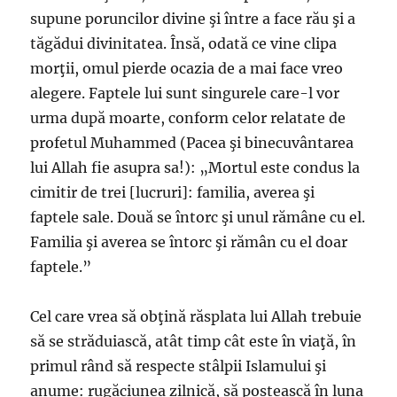
supune poruncilor divine şi între a face rău şi a
tăgădui divinitatea. Însă, odată ce vine clipa
morţii, omul pierde ocazia de a mai face vreo
alegere. Faptele lui sunt singurele care-l vor
urma după moarte, conform celor relatate de
profetul Muhammed (Pacea şi binecuvântarea
lui Allah fie asupra sa!): „Mortul este condus la
cimitir de trei [lucruri]: familia, averea şi
faptele sale. Două se întorc şi unul rămâne cu el.
Familia şi averea se întorc şi rămân cu el doar
faptele.”
Cel care vrea să obţină răsplata lui Allah trebuie
să se străduiască, atât timp cât este în viaţă, în
primul rând să respecte stâlpii Islamului şi
anume: rugăciunea zilnică, să postească în luna