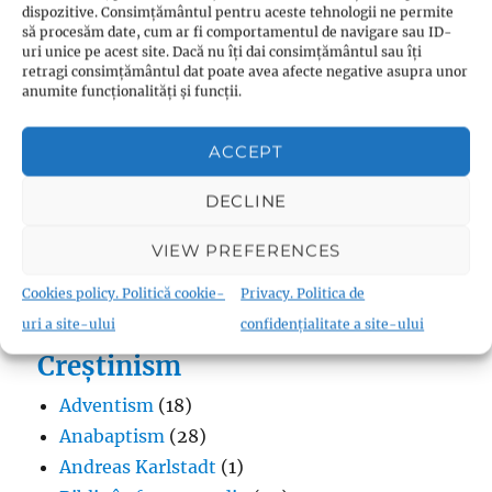
dispozitive. Consimțământul pentru aceste tehnologii ne permite
să procesăm date, cum ar fi comportamentul de navigare sau ID-
uri unice pe acest site. Dacă nu îți dai consimțământul sau îți
Budism
retragi consimțământul dat poate avea afecte negative asupra unor
anumite funcționalități și funcții.
Budismul în Japonia
(1)
Interviuri cu Dalai Lama
(1)
ACCEPT
Meditația budistă
(1)
Patriarhi Tiantai
(1)
DECLINE
Termeni în budism
(8)
VIEW PREFERENCES
Cookies policy. Politică cookie-
Privacy. Politica de
uri a site-ului
confidențialitate a site-ului
Creștinism
Adventism
(18)
Anabaptism
(28)
Andreas Karlstadt
(1)