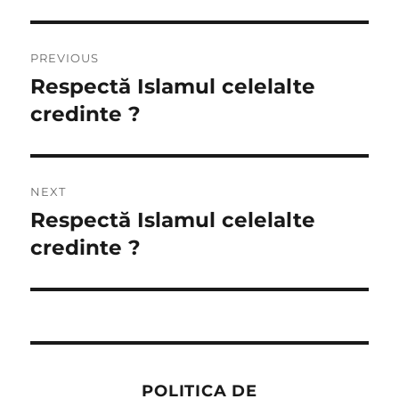
Post
PREVIOUS
navigation
Respectă Islamul celelalte
Previous
post:
credinte ?
NEXT
Respectă Islamul celelalte
Next
post:
credinte ?
POLITICA DE