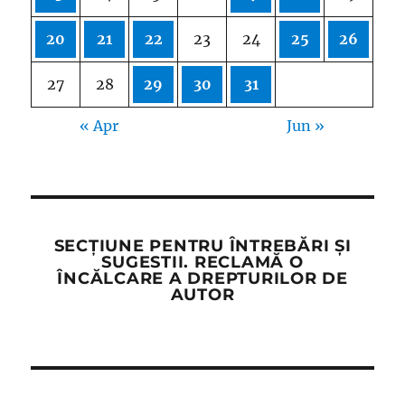
20
21
22
23
24
25
26
27
28
29
30
31
« Apr
Jun »
SECȚIUNE PENTRU ÎNTREBĂRI ȘI
SUGESTII. RECLAMĂ O
ÎNCĂLCARE A DREPTURILOR DE
AUTOR