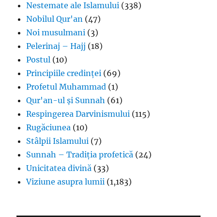
Nestemate ale Islamului
(338)
Nobilul Qur'an
(47)
Noi musulmani
(3)
Pelerinaj – Hajj
(18)
Postul
(10)
Principiile credinței
(69)
Profetul Muhammad
(1)
Qur'an-ul și Sunnah
(61)
Respingerea Darvinismului
(115)
Rugăciunea
(10)
Stâlpii Islamului
(7)
Sunnah – Tradiția profetică
(24)
Unicitatea divină
(33)
Viziune asupra lumii
(1,183)