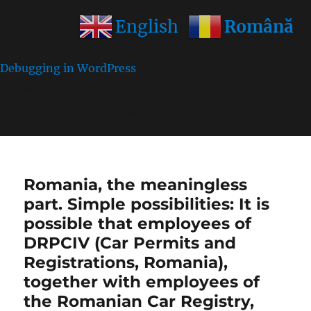
Română
English
Notice
: Function wp_get_inline_script_tag was called
incorrectly
. Unable to set inline script data. Please see
Debugging in WordPress
for more information. (This
message was added in version 7.0.0.) in
/home/farasens/public_html/wp-
includes/functions.php
on line
6170
Romania, the meaningless
part. Simple possibilities: It is
possible that employees of
DRPCIV (Car Permits and
Registrations, Romania),
together with employees of
the Romanian Car Registry,