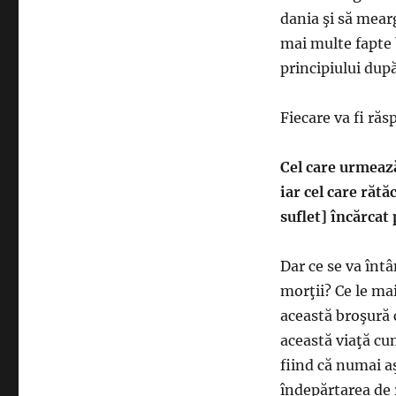
dania şi să mearg
mai multe fapte 
principiului după
Fiecare va fi răs
Cel care urmeaz
iar cel care rătă
suflet] încărcat
Dar ce se va întâ
morţii? Ce le ma
această broşură c
această viaţă cu
fiind că numai aş
îndepărtarea de r