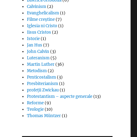
Biserica Ortodoxă
(6)
Calvinism
(2)
Evanghelicalism
(1)
Filme creștine
(7)
Iglesia ni Cristo
(1)
Iisus Cristos
(2)
Istorie
(1)
Jan Hus
(7)
John Calvin
(3)
Luteranism
(5)
Martin Luther
(36)
Metodism
(2)
Penticostalism
(3)
Presbiterianism
(1)
profeții Zwickau
(1)
Protestantism – aspecte generale
(13)
Reforme
(9)
Teologie
(10)
Thomas Müntzer
(1)