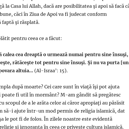
ă la Casa lui Allah, dacă are posibilitatea şi apoi să facă c
bune, căci în Ziua de Apoi va fi judecat conform
 faptă şi răsplată.
plătit pentru ceea ce a făcut:
ă calea cea dreaptă o urmează numai pentru sine însuşi,
ceşte, rătăceşte tot pentru sine însuşi. Şi nu va purta [un
 povara altuia…
(Al-Israa’: 15).
mpla după moarte? Cei care sunt în viaţă îşi pot ajuta
i poate fi util în mormânt? M-am gândit să pregătesc
u scopul de a le arăta celor ai căror apropiaţi au părăsit
m să-i ajute într-un mod permis de religia islamică, dat
a le pot fi de folos. În zilele noastre este evidentă
eligie şi ignoranţa în ceea ce priveşte cultura islamică.