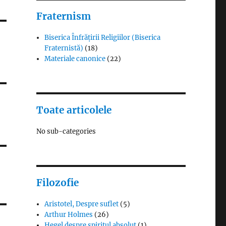
Fraternism
Biserica Înfrățirii Religiilor (Biserica
Fraternistă)
(18)
Materiale canonice
(22)
Toate articolele
No sub-categories
Filozofie
Aristotel, Despre suflet
(5)
Arthur Holmes
(26)
Hegel despre spiritul absolut
(1)