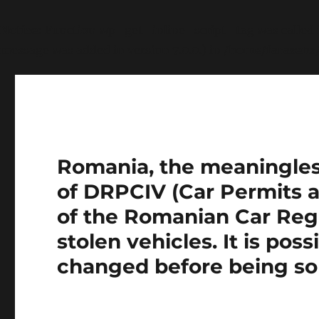
Notice
: Function wp_get_inline_script_tag was called
message was added in version 7.0.0.) in
/home/farasens
Romania, the meaningless 
of DRPCIV (Car Permits a
of the Romanian Car Regi
stolen vehicles. It is pos
changed before being so