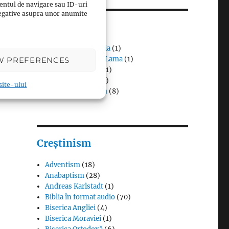
entul de navigare sau ID-uri
 negative asupra unor anumite
Budism
Budismul în Japonia
(1)
Interviuri cu Dalai Lama
(1)
W PREFERENCES
Meditația budistă
(1)
Patriarhi Tiantai
(1)
 site-ului
Termeni în budism
(8)
Creștinism
Adventism
(18)
Anabaptism
(28)
Andreas Karlstadt
(1)
Biblia în format audio
(70)
Biserica Angliei
(4)
Biserica Moraviei
(1)