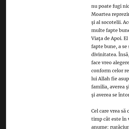
nu poate fugi nic
Moartea reprezint
şi al socotelii. 
multe fapte bune 
Viaţa de Apoi. El 
fapte bune, a se 
divinitatea. Însă
face vreo aleger
conform celor r
lui Allah fie asu
familia, averea ş
şi averea se înto
Cel care vrea să 
timp cât este în 
anume: rugăciune