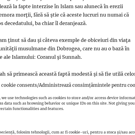
ază la fapte interzise în Islam sau alunecă în erezii
mora morţii, fără să ştie că aceste lucruri nu numai că
s decedatului, ba chiar îl deranjează.
am ţinut să dau şi câteva exemple de obiceiuri din viaţa
unităţii musulmane din Dobrogea, care nu au o bază în
le ale Islamului: Coranul şi Sunnah.
lah să primească această faptă modestă şi să fie utilă celo
cookie consents/Administrează consimțămintele pentru coo
 we use technologies such as cookies to store and/or access device informa
ss data such as browsing behavior or unique IDs on this site. Not giving y
ertain functionalities and features.
ania.ro
Source Link
eriență, folosim tehnologii, cum ar fi cookie-uri, pentru a stoca și/sau ac