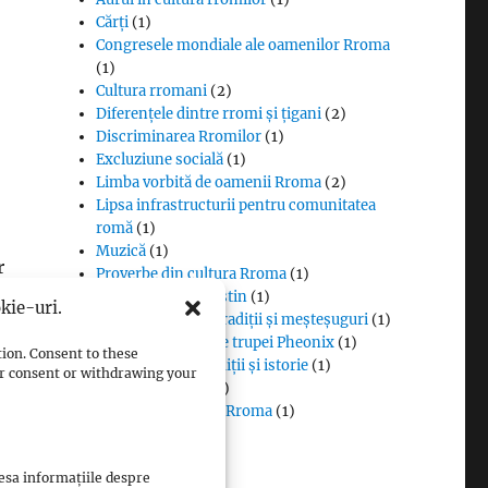
Cărți
(1)
Congresele mondiale ale oamenilor Rroma
(1)
Cultura rromani
(2)
Diferențele dintre rromi și țigani
(2)
Discriminarea Rromilor
(1)
Excluziune socială
(1)
Limba vorbită de oamenii Rroma
(2)
Lipsa infrastructurii pentru comunitatea
romă
(1)
Muzică
(1)
r
Proverbe din cultura Rroma
(1)
Romii și cultul creștin
(1)
kie-uri.
Rromii căldărari: tradiții și meșteșuguri
(1)
Rromii în melodiile trupei Pheonix
(1)
tion. Consent to these
Rromii slătari: tradiții și istorie
(1)
our consent or withdrawing your
Sclavia rromilor
(1)
Steagul oamenilor Rroma
(1)
Vlax Romani
(1)
cesa informațiile despre