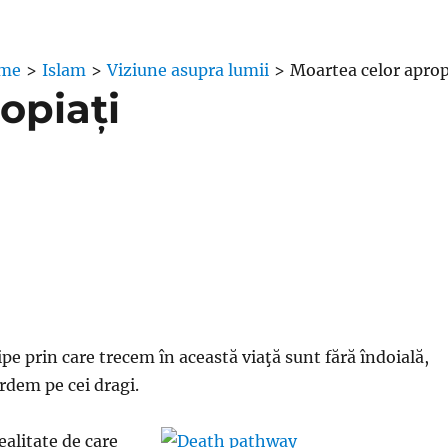
me
>
Islam
>
Viziune asupra lumii
>
Moartea celor aprop
opiați
ipe prin care trecem în această viaţă sunt fără îndoială,
ierdem pe cei dragi.
ealitate de care