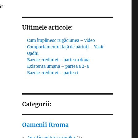
ât
Ultimele articole:
Cum împlinesc rugăciunea – video
Comportamentul față de părinți – Yasir
Qadhi
Bazele credintei – partea a doua
Existenta umana – partea a 2-a
Bazele credintei – partea 1
Categorii:
Oamenii Rroma
Aurul în cultura rromilor
(1)