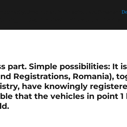
incorrectly
. Unable to set inline script data. Please see
De
/public_html/wp-includes/functions.php
on line
6170
part. Simple possibilities: It 
nd Registrations, Romania), t
stry, have knowingly register
sible that the vehicles in point 
ld.