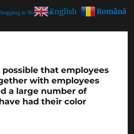
Română
English
bugging in WordPress
for more information. (This
is possible that employees
ogether with employees
ed a large number of
1 have had their color