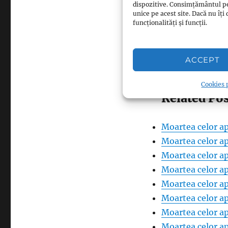
dispozitive. Consimțământul p
unice pe acest site. Dacă nu î
funcționalități și funcții.
Facebook
Pinterest
0
ACCEPT
LinkedIn
0
Cookies p
Related Pos
Moartea celor ap
Moartea celor ap
Moartea celor ap
Moartea celor ap
Moartea celor ap
Moartea celor ap
Moartea celor ap
Moartea celor ap