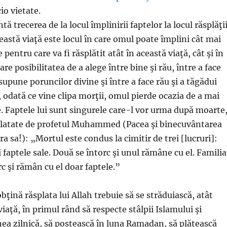
io vietate.
ă trecerea de la locul împlinirii faptelor la locul răsplăţi
Această viaţă este locul în care omul poate împlini cât mai
pentru care va fi răsplătit atât în această viaţă, cât şi în
are posibilitatea de a alege între bine şi rău, între a face
supune poruncilor divine şi între a face rău şi a tăgădui
, odată ce vine clipa morţii, omul pierde ocazia de a mai
e. Faptele lui sunt singurele care-l vor urma după moarte
elatate de profetul Muhammed (Pacea şi binecuvântarea
pra sa!): „Mortul este condus la cimitir de trei [lucruri]:
i faptele sale. Două se întorc şi unul rămâne cu el. Familia
rc şi rămân cu el doar faptele.”
obţină răsplata lui Allah trebuie să se străduiască, atât
viaţă, în primul rând să respecte stâlpii Islamului şi
a zilnică, să postească în luna Ramadan, să plătească