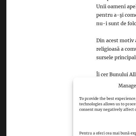
Unii oameni apele
pentru a-şi come
nu-i sunt de folo
Din acest motiv 
religioasă a com
sursele principa
Îi cer Bunului Al
care o vor citi.
Manage 
To provide the best experience,
technologies allows us to proce
consent may negatively affect c
sursa: islamrom
Pentru a oferi cea mai bună exp
Views: 2