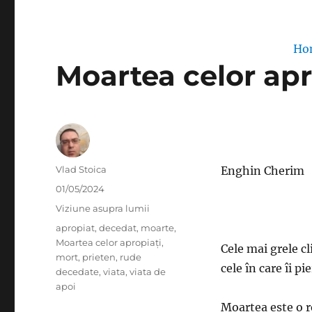
Ho
Moartea celor apr
Author
Vlad Stoica
Enghin Cherim
Posted
01/05/2024
on
Categories
Viziune asupra lumii
Tags
apropiat
,
decedat
,
moarte
,
Moartea celor apropiați
,
Cele mai grele cl
mort
,
prieten
,
rude
cele în care îi p
decedate
,
viata
,
viata de
apoi
Moartea este o r