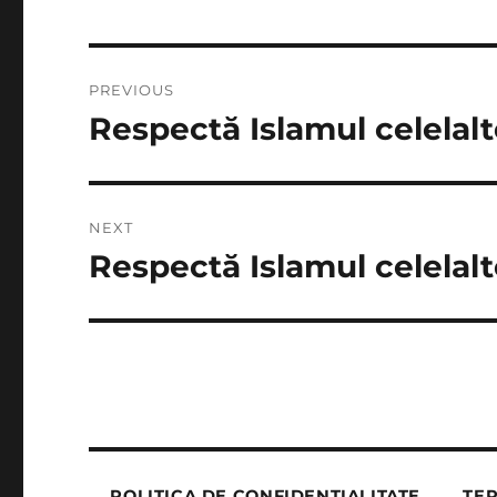
Post
PREVIOUS
navigation
Respectă Islamul celelalt
Previous
post:
NEXT
Respectă Islamul celelalt
Next
post:
POLITICA DE CONFIDENȚIALITATE
TER