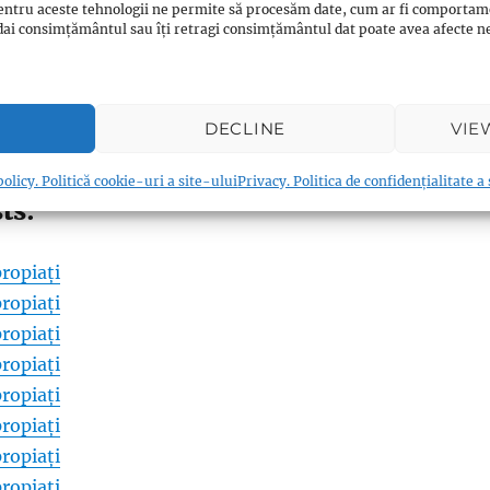
entru aceste tehnologii ne permite să procesăm date, cum ar fi comportam
ți dai consimțământul sau îți retragi consimțământul dat poate avea afecte
0
Twitter/X
0
WhatsApp
0
Email
0
Messenger
0
Reddit
0
DECLINE
VIE
0
Print
0
Viber
0
Shares
olicy. Politică cookie-uri a site-ului
Privacy. Politica de confidențialitate a
ts:
ropiați
ropiați
ropiați
ropiați
ropiați
ropiați
ropiați
ropiați