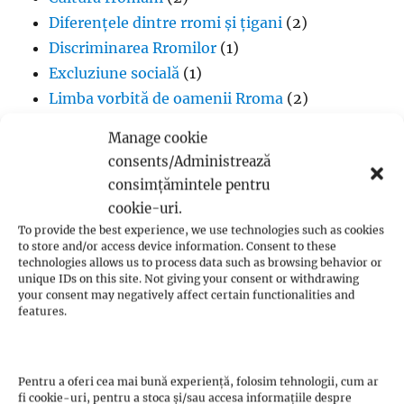
Diferențele dintre rromi și țigani
(2)
Discriminarea Rromilor
(1)
Excluziune socială
(1)
Limba vorbită de oamenii Rroma
(2)
Lipsa infrastructurii pentru comunitatea
Manage cookie
romă
(1)
consents/Administrează
Muzică
(1)
consimțămintele pentru
Proverbe din cultura Rroma
(1)
cookie-uri.
Romii și cultul creștin
(1)
To provide the best experience, we use technologies such as cookies
to store and/or access device information. Consent to these
Rromii căldărari: tradiții și meșteșuguri
(1)
technologies allows us to process data such as browsing behavior or
Rromii în melodiile trupei Pheonix
(1)
unique IDs on this site. Not giving your consent or withdrawing
your consent may negatively affect certain functionalities and
Rromii slătari: tradiții și istorie
(1)
features.
Sclavia rromilor
(1)
Steagul oamenilor Rroma
(1)
Vlax Romani
(1)
Pentru a oferi cea mai bună experiență, folosim tehnologii, cum ar
fi cookie-uri, pentru a stoca și/sau accesa informațiile despre