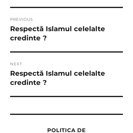
Post
PREVIOUS
navigation
Respectă Islamul celelalte
Previous
post:
credinte ?
NEXT
Respectă Islamul celelalte
Next
post:
credinte ?
POLITICA DE