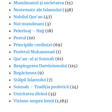
Musulmanul și societatea
(15)
Nestemate ale Islamului
(338)
Nobilul Qur'an
(47)
Noi musulmani
(3)
Pelerinaj – Hajj
(18)
Postul
(10)
Principiile credinței
(69)
Profetul Muhammad
(1)
Qur'an-ul și Sunnah
(61)
Respingerea Darvinismului
(115)
Rugăciunea
(9)
Stâlpii Islamului
(7)
Sunnah – Tradiția profetică
(24)
Unicitatea divină
(33)
Viziune asupra lumii
(1,183)