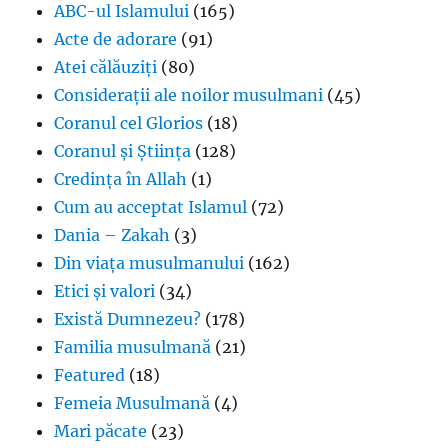
ABC-ul Islamului
(165)
Acte de adorare
(91)
Atei călăuziți
(80)
Considerații ale noilor musulmani
(45)
Coranul cel Glorios
(18)
Coranul și Știința
(128)
Credința în Allah
(1)
Cum au acceptat Islamul
(72)
Dania – Zakah
(3)
Din viața musulmanului
(162)
Etici și valori
(34)
Există Dumnezeu?
(178)
Familia musulmană
(21)
Featured
(18)
Femeia Musulmană
(4)
Mari păcate
(23)