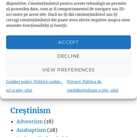
dispozitive. Consimțământul pentru aceste tehnologii ne permite
să procesăm date, cum ar fi comportamentul de navigare sau ID-
uri unice pe acest site. Dacă nu îți dai consimțământul sau îți
retragi consimțământul dat poate avea afecte negative asupra unor
anumite funcționalități și funcții.
Budism
Budismul în Japonia
(1)
ACCEPT
Interviuri cu Dalai Lama
(1)
Meditația budistă
(1)
DECLINE
Patriarhi Tiantai
(1)
VIEW PREFERENCES
Termeni în budism
(8)
Cookies policy. Politică cookie-
Privacy. Politica de
uri a site-ului
confidențialitate a site-ului
Creștinism
Adventism
(18)
Anabaptism
(28)