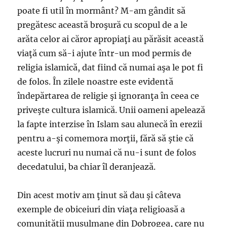
poate fi util în mormânt? M-am gândit să
pregătesc această broşură cu scopul de a le
arăta celor ai căror apropiaţi au părăsit această
viaţă cum să-i ajute într-un mod permis de
religia islamică, dat fiind că numai aşa le pot fi
de folos. În zilele noastre este evidentă
îndepărtarea de religie şi ignoranţa în ceea ce
priveşte cultura islamică. Unii oameni apelează
la fapte interzise în Islam sau alunecă în erezii
pentru a-şi comemora morţii, fără să ştie că
aceste lucruri nu numai că nu-i sunt de folos
decedatului, ba chiar îl deranjează.
Din acest motiv am ţinut să dau şi câteva
exemple de obiceiuri din viaţa religioasă a
comunităţii musulmane din Dobrogea, care nu