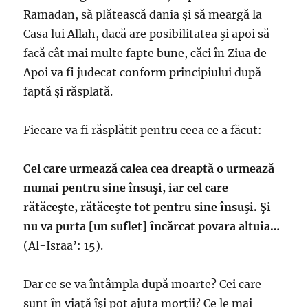
Ramadan, să plătească dania şi să meargă la
Casa lui Allah, dacă are posibilitatea şi apoi să
facă cât mai multe fapte bune, căci în Ziua de
Apoi va fi judecat conform principiului după
faptă şi răsplată.
Fiecare va fi răsplătit pentru ceea ce a făcut:
Cel care urmează calea cea dreaptă o urmează
numai pentru sine însuşi, iar cel care
rătăceşte, rătăceşte tot pentru sine însuşi. Şi
nu va purta [un suflet] încărcat povara altuia…
(Al-Israa’: 15).
Dar ce se va întâmpla după moarte? Cei care
sunt în viaţă îşi pot ajuta morţii? Ce le mai