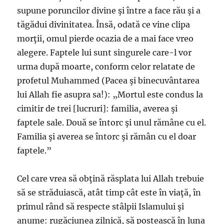
supune poruncilor divine şi între a face rău şi a
tăgădui divinitatea. Însă, odată ce vine clipa
morţii, omul pierde ocazia de a mai face vreo
alegere. Faptele lui sunt singurele care-l vor
urma după moarte, conform celor relatate de
profetul Muhammed (Pacea şi binecuvântarea
lui Allah fie asupra sa!): „Mortul este condus la
cimitir de trei [lucruri]: familia, averea şi
faptele sale. Două se întorc şi unul rămâne cu el.
Familia şi averea se întorc şi rămân cu el doar
faptele.”
Cel care vrea să obţină răsplata lui Allah trebuie
să se străduiască, atât timp cât este în viaţă, în
primul rând să respecte stâlpii Islamului şi
anume: rugăciunea zilnică, să postească în luna