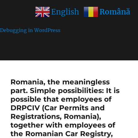
Română
English
Notice
: Function wp_get_inline_script_tag was called
incorrectly
. Unable to set inline script data. Please see
Debugging in WordPress
for more information. (This
message was added in version 7.0.0.) in
/home/farasens/public_html/wp-
includes/functions.php
on line
6170
Romania, the meaningless
part. Simple possibilities: It is
possible that employees of
DRPCIV (Car Permits and
Registrations, Romania),
together with employees of
the Romanian Car Registry,