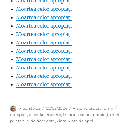
Moartea celor apropiați
Moartea celor apropiați
Moartea celor apropiați
Moartea celor apropiați
Moartea celor apropiați
Moartea celor apropiați
Moartea celor apropiați
Moartea celor apropiați
Moartea celor apropiați
Moartea celor apropiați
Moartea celor apropiați
Author
Posted
Categories
Tags
Vlad Stoica
02/05/2024
Viziune asupra lumii
on
apropiat
,
decedat
,
moarte
,
Moartea celor apropiați
,
mort
,
prieten
,
rude decedate
,
viata
,
viata de apoi