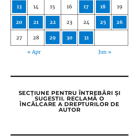
13
14
15
16
17
18
19
20
21
22
23
24
25
26
27
28
29
30
31
« Apr
Jun »
SECȚIUNE PENTRU ÎNTREBĂRI ȘI
SUGESTII. RECLAMĂ O
ÎNCĂLCARE A DREPTURILOR DE
AUTOR