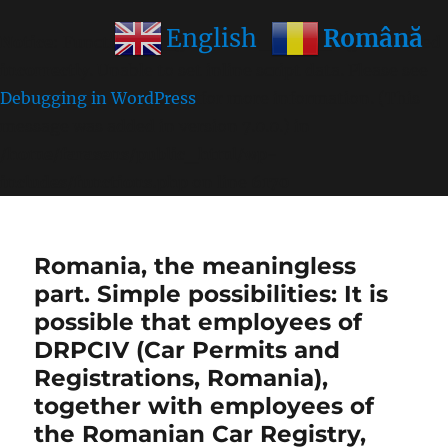
Română
English
Notice
: Function wp_get_inline_script_tag was called
incorrectly
. Unable to set inline script data. Please see
Debugging in WordPress
for more information. (This
message was added in version 7.0.0.) in
/home/farasens/public_html/wp-
includes/functions.php
on line
6170
Romania, the meaningless
part. Simple possibilities: It is
possible that employees of
DRPCIV (Car Permits and
Registrations, Romania),
together with employees of
the Romanian Car Registry,