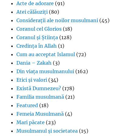
Acte de adorare
(91)
Atei călăuziți
(80)
Considerații ale noilor musulmani
(45)
Coranul cel Glorios
(18)
Coranul și Știința
(128)
Credința în Allah
(1)
Cum au acceptat Islamul
(72)
Dania – Zakah
(3)
Din viața musulmanului
(162)
Etici și valori
(34)
Există Dumnezeu?
(178)
Familia musulmană
(21)
Featured
(18)
Femeia Musulmană
(4)
Mari păcate
(23)
Musulmanul și societatea
(15)