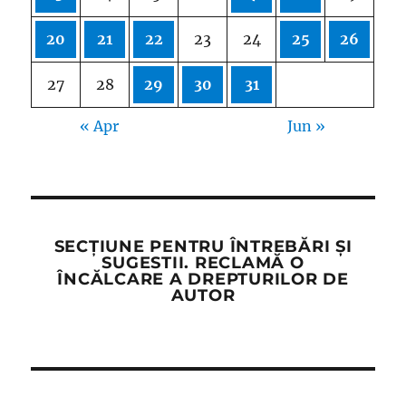
20
21
22
23
24
25
26
27
28
29
30
31
« Apr
Jun »
SECȚIUNE PENTRU ÎNTREBĂRI ȘI
SUGESTII. RECLAMĂ O
ÎNCĂLCARE A DREPTURILOR DE
AUTOR