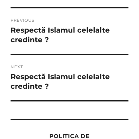
Post
PREVIOUS
navigation
Respectă Islamul celelalte
Previous
post:
credinte ?
NEXT
Respectă Islamul celelalte
Next
post:
credinte ?
POLITICA DE