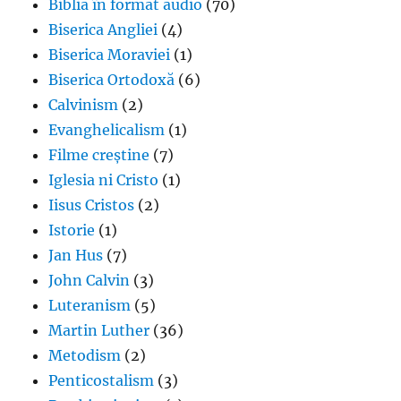
Biblia în format audio
(70)
Biserica Angliei
(4)
Biserica Moraviei
(1)
Biserica Ortodoxă
(6)
Calvinism
(2)
Evanghelicalism
(1)
Filme creștine
(7)
Iglesia ni Cristo
(1)
Iisus Cristos
(2)
Istorie
(1)
Jan Hus
(7)
John Calvin
(3)
Luteranism
(5)
Martin Luther
(36)
Metodism
(2)
Penticostalism
(3)