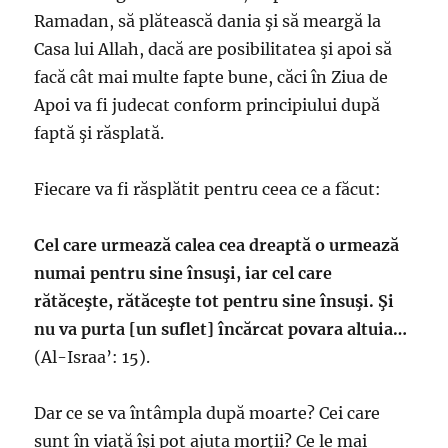
Ramadan, să plătească dania şi să meargă la
Casa lui Allah, dacă are posibilitatea şi apoi să
facă cât mai multe fapte bune, căci în Ziua de
Apoi va fi judecat conform principiului după
faptă şi răsplată.
Fiecare va fi răsplătit pentru ceea ce a făcut:
Cel care urmează calea cea dreaptă o urmează
numai pentru sine însuşi, iar cel care
rătăceşte, rătăceşte tot pentru sine însuşi. Şi
nu va purta [un suflet] încărcat povara altuia…
(Al-Israa’: 15).
Dar ce se va întâmpla după moarte? Cei care
sunt în viaţă îşi pot ajuta morţii? Ce le mai