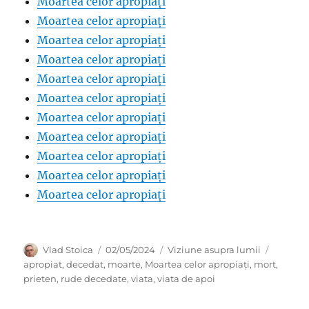
Moartea celor apropiați
Moartea celor apropiați
Moartea celor apropiați
Moartea celor apropiați
Moartea celor apropiați
Moartea celor apropiați
Moartea celor apropiați
Moartea celor apropiați
Moartea celor apropiați
Moartea celor apropiați
Moartea celor apropiați
Author
Posted
Categories
Tags
Vlad Stoica
02/05/2024
Viziune asupra lumii
on
apropiat
,
decedat
,
moarte
,
Moartea celor apropiați
,
mort
,
prieten
,
rude decedate
,
viata
,
viata de apoi