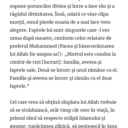
supune poruncilor divine şi între a face rău şi a
tăgădui divinitatea. Însă, odată ce vine clipa
morţii, omul pierde ocazia de a mai face vreo
alegere. Faptele lui sunt singurele care-l vor
urma după moarte, conform celor relatate de
profetul Muhammed (Pacea şi binecuvântarea
lui Allah fie asupra sa!): „Mortul este condus la
cimitir de trei [lucruri]: familia, averea şi
faptele sale. Două se întorc şi unul rămâne cu el.
Familia şi averea se întorc şi rămân cu el doar
faptele.”
Cel care vrea să obţină răsplata lui Allah trebuie
să se străduiască, atât timp cât este în viaţă, în
primul rând să respecte stâlpii Islamului şi
anume: rugăciunea zilnică, să postească în luna