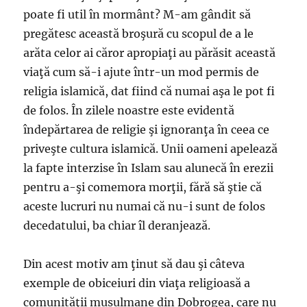
poate fi util în mormânt? M-am gândit să
pregătesc această broşură cu scopul de a le
arăta celor ai căror apropiaţi au părăsit această
viaţă cum să-i ajute într-un mod permis de
religia islamică, dat fiind că numai aşa le pot fi
de folos. În zilele noastre este evidentă
îndepărtarea de religie şi ignoranţa în ceea ce
priveşte cultura islamică. Unii oameni apelează
la fapte interzise în Islam sau alunecă în erezii
pentru a-şi comemora morţii, fără să ştie că
aceste lucruri nu numai că nu-i sunt de folos
decedatului, ba chiar îl deranjează.
Din acest motiv am ţinut să dau şi câteva
exemple de obiceiuri din viaţa religioasă a
comunităţii musulmane din Dobrogea, care nu