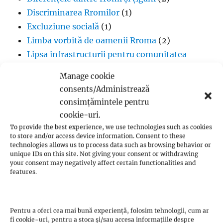
Discriminarea Rromilor
(1)
Excluziune socială
(1)
Limba vorbită de oamenii Rroma
(2)
Lipsa infrastructurii pentru comunitatea
romă
(1)
Manage cookie
Muzică
(1)
consents/Administrează
Proverbe din cultura Rroma
(1)
consimțămintele pentru
Romii și cultul creștin
(1)
cookie-uri.
Rromii căldărari: tradiții și meșteșuguri
(1)
To provide the best experience, we use technologies such as cookies
to store and/or access device information. Consent to these
Rromii în melodiile trupei Pheonix
(1)
technologies allows us to process data such as browsing behavior or
Rromii slătari: tradiții și istorie
(1)
unique IDs on this site. Not giving your consent or withdrawing
your consent may negatively affect certain functionalities and
Sclavia rromilor
(1)
features.
Steagul oamenilor Rroma
(1)
Vlax Romani
(1)
Pentru a oferi cea mai bună experiență, folosim tehnologii, cum ar
fi cookie-uri, pentru a stoca și/sau accesa informațiile despre