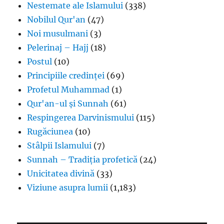
Nestemate ale Islamului
(338)
Nobilul Qur'an
(47)
Noi musulmani
(3)
Pelerinaj – Hajj
(18)
Postul
(10)
Principiile credinței
(69)
Profetul Muhammad
(1)
Qur'an-ul și Sunnah
(61)
Respingerea Darvinismului
(115)
Rugăciunea
(10)
Stâlpii Islamului
(7)
Sunnah – Tradiția profetică
(24)
Unicitatea divină
(33)
Viziune asupra lumii
(1,183)