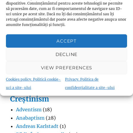
dispozitive. Consimțământul pentru aceste tehnologii ne permite
să procesăm date, cum ar fi comportamentul de navigare sau ID-
uri unice pe acest site. Dacă nu îți dai consimțământul sau îți
Budism
retragi consimțământul dat poate avea afecte negative asupra unor
anumite funcționalități și funcții.
Budismul în Japonia
(1)
Interviuri cu Dalai Lama
(1)
ACCEPT
Meditația budistă
(1)
Patriarhi Tiantai
(1)
DECLINE
Termeni în budism
(8)
VIEW PREFERENCES
Cookies policy. Politică cookie-
Privacy. Politica de
uri a site-ului
confidențialitate a site-ului
Creștinism
Adventism
(18)
Anabaptism
(28)
Andreas Karlstadt
(1)