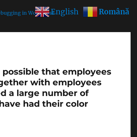
Română
English
bugging in WordPress
for more information. (This
is possible that employees
ogether with employees
ed a large number of
1 have had their color