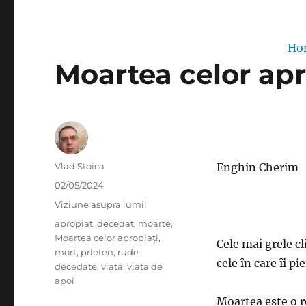
Ho
Moartea celor apr
Author
Vlad Stoica
Enghin Cherim
Posted
02/05/2024
on
Categories
Viziune asupra lumii
Tags
apropiat
,
decedat
,
moarte
,
Moartea celor apropiați
,
Cele mai grele cl
mort
,
prieten
,
rude
cele în care îi p
decedate
,
viata
,
viata de
apoi
Moartea este o r