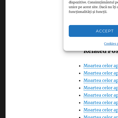
dispozitive. Consimțământul p
unice pe acest site. Dacă nu î
funcționalități și funcții.
Facebook
Pinterest
0
ACCEPT
LinkedIn
0
Cookies p
Related Pos
Moartea celor ap
Moartea celor ap
Moartea celor ap
Moartea celor ap
Moartea celor ap
Moartea celor ap
Moartea celor ap
Moartea celor ap