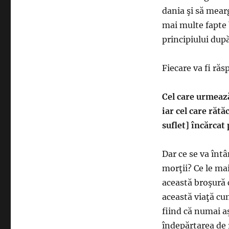
dania şi să mearg
mai multe fapte 
principiului după
Fiecare va fi răs
Cel care urmeaz
iar cel care rătă
suflet] încărcat
Dar ce se va întâ
morţii? Ce le ma
această broşură c
această viaţă cu
fiind că numai aş
îndepărtarea de r