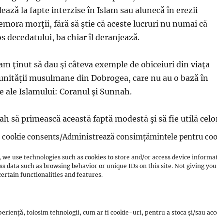
ază la fapte interzise în Islam sau alunecă în erezii
mora morţii, fără să ştie că aceste lucruri nu numai că
s decedatului, ba chiar îl deranjează.
am ţinut să dau şi câteva exemple de obiceiuri din viaţa
unităţii musulmane din Dobrogea, care nu au o bază în
le ale Islamului: Coranul şi Sunnah.
lah să primească această faptă modestă şi să fie utilă celo
cookie consents/Administrează consimțămintele pentru coo
 we use technologies such as cookies to store and/or access device informa
ss data such as browsing behavior or unique IDs on this site. Not giving y
ertain functionalities and features.
ania.ro
Source Link
eriență, folosim tehnologii, cum ar fi cookie-uri, pentru a stoca și/sau ac