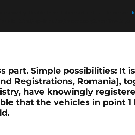
incorrectly
. Unable to set inline script data. Please see
De
/public_html/wp-includes/functions.php
on line
6170
part. Simple possibilities: It 
nd Registrations, Romania), t
stry, have knowingly register
sible that the vehicles in point 
ld.