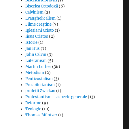
Biserica Moraviei
(1)
Biserica Ortodoxă
(6)
Calvinism
(2)
Evanghelicalism
(1)
Filme creștine
(7)
Iglesia ni Cristo
(1)
Iisus Cristos
(2)
Istorie
(1)
Jan Hus
(7)
John Calvin
(3)
Luteranism
(5)
Martin Luther
(36)
Metodism
(2)
Penticostalism
(3)
Presbiterianism
(1)
profeții Zwickau
(1)
Protestantism – aspecte generale
(13)
Reforme
(9)
Teologie
(10)
Thomas Müntzer
(1)