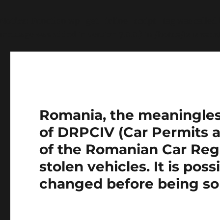
Notice
: Function wp_get_inline_script_tag was called
message was added in version 7.0.0.) in
/home/farasens
Romania, the meaningless 
of DRPCIV (Car Permits a
of the Romanian Car Regi
stolen vehicles. It is pos
changed before being so