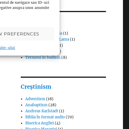
entul de navigare sau ID-uri
 negative asupra unor anumite
Budism
Budismul în Japonia
(1)
W PREFERENCES
Interviuri cu Dalai Lama
(1)
Meditația budistă
(1)
 site-ului
Patriarhi Tiantai
(1)
Termeni în budism
(8)
Creștinism
Adventism
(18)
Anabaptism
(28)
Andreas Karlstadt
(1)
Biblia în format audio
(70)
Biserica Angliei
(4)