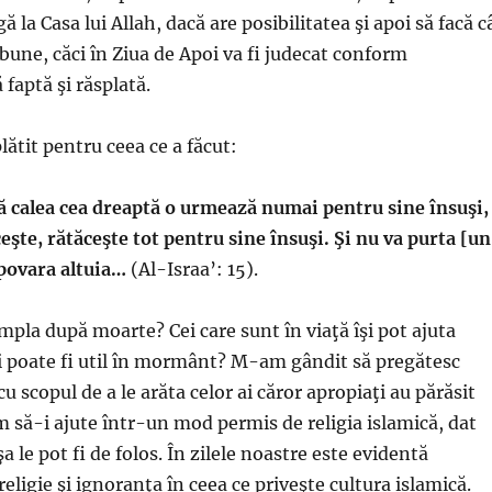
ă la Casa lui Allah, dacă are posibilitatea şi apoi să facă c
bune, căci în Ziua de Apoi va fi judecat conform
 faptă şi răsplată.
plătit pentru ceea ce a făcut:
ă calea cea dreaptă o urmează numai pentru sine însuşi,
ceşte, rătăceşte tot pentru sine însuşi. Şi nu va purta [un
 povara altuia…
(Al-Israa’: 15).
mpla după moarte? Cei care sunt în viaţă îşi pot ajuta
i poate fi util în mormânt? M-am gândit să pregătesc
u scopul de a le arăta celor ai căror apropiaţi au părăsit
m să-i ajute într-un mod permis de religia islamică, dat
a le pot fi de folos. În zilele noastre este evidentă
eligie şi ignoranţa în ceea ce priveşte cultura islamică.