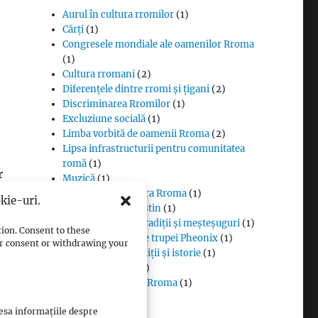
Aurul în cultura rromilor
(1)
Cărți
(1)
Congresele mondiale ale oamenilor Rroma
(1)
Cultura rromani
(2)
Diferențele dintre rromi și țigani
(2)
Discriminarea Rromilor
(1)
Excluziune socială
(1)
Limba vorbită de oamenii Rroma
(2)
Lipsa infrastructurii pentru comunitatea
romă
(1)
r
Muzică
(1)
Proverbe din cultura Rroma
(1)
kie-uri.
Romii și cultul creștin
(1)
Rromii căldărari: tradiții și meșteșuguri
(1)
tion. Consent to these
Rromii în melodiile trupei Pheonix
(1)
our consent or withdrawing your
Rromii slătari: tradiții și istorie
(1)
Sclavia rromilor
(1)
Steagul oamenilor Rroma
(1)
Vlax Romani
(1)
cesa informațiile despre