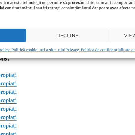
entru aceste tehnologii ne permite să procesăm date, cum ar fi comportam
ți dai consimțământul sau îți retragi consimțământul dat poate avea afecte
0
Twitter/X
0
WhatsApp
0
Email
0
Messenger
0
Reddit
0
DECLINE
VIE
0
Print
0
Viber
0
Shares
olicy. Politică cookie-uri a site-ului
Privacy. Politica de confidențialitate a
ts:
ropiați
ropiați
ropiați
ropiați
ropiați
ropiați
ropiați
ropiați