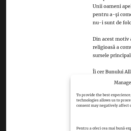
Unii oameni apele
pentru a-şi come
nu-i sunt de folo
Din acest motiv 
religioasă a com
sursele principa
Îi cer Bunului Al
care o vor citi.
Manage 
To provide the best experience,
technologies allows us to proce
consent may negatively affect c
sursa: islamrom
Pentru a oferi cea mai bună exp
Views: 3