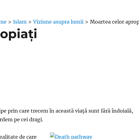
me
>
Islam
>
Viziune asupra lumii
>
Moartea celor aprop
opiați
ipe prin care trecem în această viaţă sunt fără îndoială,
ierdem pe cei dragi.
ealitate de care