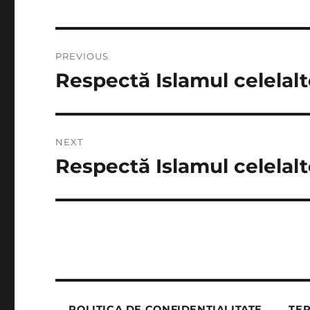
Post
PREVIOUS
navigation
Respectă Islamul celelalt
Previous
post:
NEXT
Respectă Islamul celelalt
Next
post:
POLITICA DE CONFIDENȚIALITATE
TER