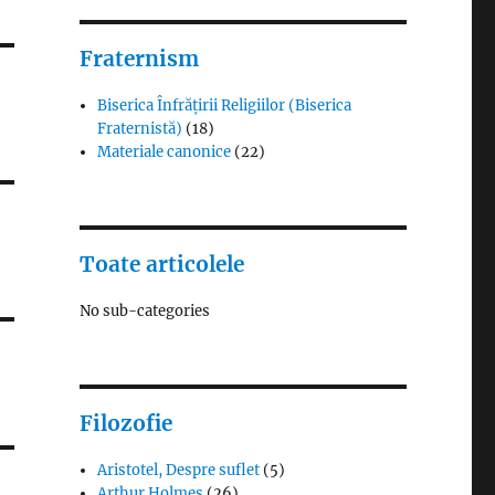
Fraternism
Biserica Înfrățirii Religiilor (Biserica
Fraternistă)
(18)
Materiale canonice
(22)
Toate articolele
No sub-categories
Filozofie
Aristotel, Despre suflet
(5)
Arthur Holmes
(26)