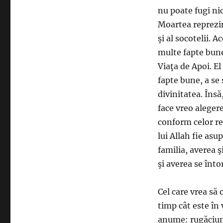
nu poate fugi nic
Moartea reprezint
şi al socotelii. 
multe fapte bune 
Viaţa de Apoi. El 
fapte bune, a se 
divinitatea. Însă
face vreo aleger
conform celor r
lui Allah fie asu
familia, averea ş
şi averea se înto
Cel care vrea să 
timp cât este în 
anume: rugăciune