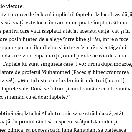
io vietate.
ă trecerea de la locul împlinirii faptelor la locul răsplăţi
Această viaţă este locul în care omul poate împlini cât mai
pentru care va fi răsplătit atât în această viaţă, cât şi în
are posibilitatea de a alege între bine şi rău, între a face
supune poruncilor divine şi între a face rău şi a tăgădui
, odată ce vine clipa morţii, omul pierde ocazia de a mai
e. Faptele lui sunt singurele care-l vor urma după moarte
elatate de profetul Muhammed (Pacea şi binecuvântarea
pra sa!): „Mortul este condus la cimitir de trei [lucruri]:
i faptele sale. Două se întorc şi unul rămâne cu el. Familia
rc şi rămân cu el doar faptele.”
obţină răsplata lui Allah trebuie să se străduiască, atât
viaţă, în primul rând să respecte stâlpii Islamului şi
a zilnică, să postească în luna Ramadan, să plătească