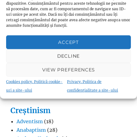
dispozitive. Consimțământul pentru aceste tehnologii ne permite
să procesăm date, cum ar fi comportamentul de navigare sau ID-
uri unice pe acest site. Dacă nu îți dai consimțământul sau îți
retragi consimțământul dat poate avea afecte negative asupra unor
anumite funcționalități și funcții.
Budism
Budismul în Japonia
(1)
ACCEPT
Interviuri cu Dalai Lama
(1)
Meditația budistă
(1)
DECLINE
Patriarhi Tiantai
(1)
VIEW PREFERENCES
Termeni în budism
(8)
Cookies policy. Politică cookie-
Privacy. Politica de
uri a site-ului
confidențialitate a site-ului
Creștinism
Adventism
(18)
Anabaptism
(28)