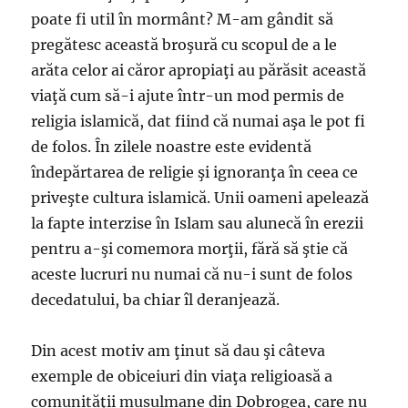
poate fi util în mormânt? M-am gândit să
pregătesc această broşură cu scopul de a le
arăta celor ai căror apropiaţi au părăsit această
viaţă cum să-i ajute într-un mod permis de
religia islamică, dat fiind că numai aşa le pot fi
de folos. În zilele noastre este evidentă
îndepărtarea de religie şi ignoranţa în ceea ce
priveşte cultura islamică. Unii oameni apelează
la fapte interzise în Islam sau alunecă în erezii
pentru a-şi comemora morţii, fără să ştie că
aceste lucruri nu numai că nu-i sunt de folos
decedatului, ba chiar îl deranjează.
Din acest motiv am ţinut să dau şi câteva
exemple de obiceiuri din viaţa religioasă a
comunităţii musulmane din Dobrogea, care nu