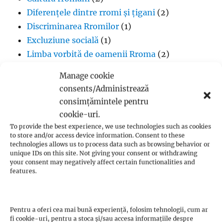
Diferențele dintre rromi și țigani
(2)
Discriminarea Rromilor
(1)
Excluziune socială
(1)
Limba vorbită de oamenii Rroma
(2)
Lipsa infrastructurii pentru comunitatea
Manage cookie
romă
(1)
consents/Administrează
Muzică
(1)
consimțămintele pentru
Proverbe din cultura Rroma
(1)
cookie-uri.
Romii și cultul creștin
(1)
To provide the best experience, we use technologies such as cookies
to store and/or access device information. Consent to these
Rromii căldărari: tradiții și meșteșuguri
(1)
technologies allows us to process data such as browsing behavior or
Rromii în melodiile trupei Pheonix
(1)
unique IDs on this site. Not giving your consent or withdrawing
your consent may negatively affect certain functionalities and
Rromii slătari: tradiții și istorie
(1)
features.
Sclavia rromilor
(1)
Steagul oamenilor Rroma
(1)
Vlax Romani
(1)
Pentru a oferi cea mai bună experiență, folosim tehnologii, cum ar
fi cookie-uri, pentru a stoca și/sau accesa informațiile despre