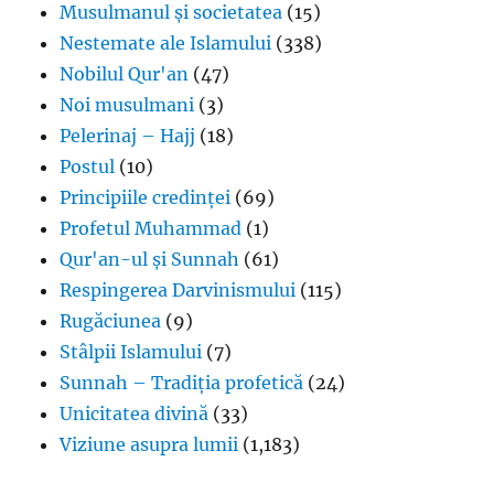
Musulmanul și societatea
(15)
Nestemate ale Islamului
(338)
Nobilul Qur'an
(47)
Noi musulmani
(3)
Pelerinaj – Hajj
(18)
Postul
(10)
Principiile credinței
(69)
Profetul Muhammad
(1)
Qur'an-ul și Sunnah
(61)
Respingerea Darvinismului
(115)
Rugăciunea
(9)
Stâlpii Islamului
(7)
Sunnah – Tradiția profetică
(24)
Unicitatea divină
(33)
Viziune asupra lumii
(1,183)