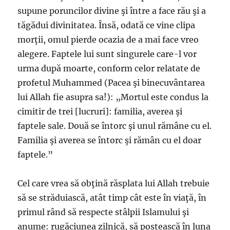
supune poruncilor divine şi între a face rău şi a
tăgădui divinitatea. Însă, odată ce vine clipa
morţii, omul pierde ocazia de a mai face vreo
alegere. Faptele lui sunt singurele care-l vor
urma după moarte, conform celor relatate de
profetul Muhammed (Pacea şi binecuvântarea
lui Allah fie asupra sa!): „Mortul este condus la
cimitir de trei [lucruri]: familia, averea şi
faptele sale. Două se întorc şi unul rămâne cu el.
Familia şi averea se întorc şi rămân cu el doar
faptele.”
Cel care vrea să obţină răsplata lui Allah trebuie
să se străduiască, atât timp cât este în viaţă, în
primul rând să respecte stâlpii Islamului şi
anume: rugăciunea zilnică, să postească în luna