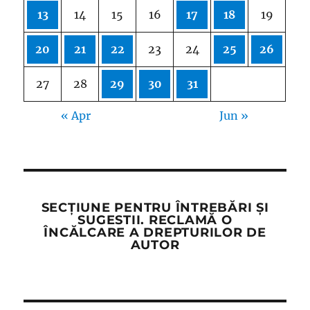
13
14
15
16
17
18
19
20
21
22
23
24
25
26
27
28
29
30
31
« Apr
Jun »
SECȚIUNE PENTRU ÎNTREBĂRI ȘI
SUGESTII. RECLAMĂ O
ÎNCĂLCARE A DREPTURILOR DE
AUTOR