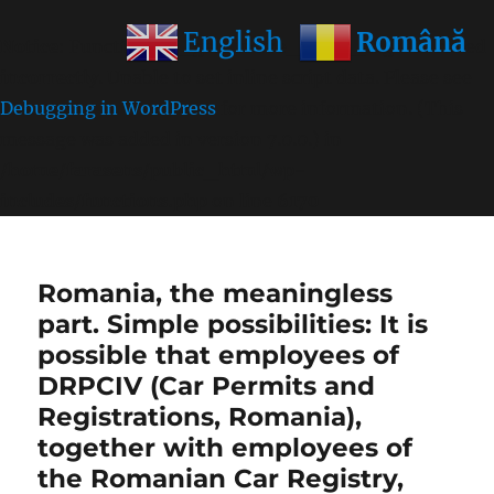
Română
English
Notice
: Function wp_get_inline_script_tag was called
incorrectly
. Unable to set inline script data. Please see
Debugging in WordPress
for more information. (This
message was added in version 7.0.0.) in
/home/farasens/public_html/wp-
includes/functions.php
on line
6170
Romania, the meaningless
part. Simple possibilities: It is
possible that employees of
DRPCIV (Car Permits and
Registrations, Romania),
together with employees of
the Romanian Car Registry,