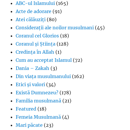
ABC-ul Islamului
(165)
Acte de adorare
(91)
Atei călăuziți
(80)
Considerații ale noilor musulmani
(45)
Coranul cel Glorios
(18)
Coranul și Știința
(128)
Credința în Allah
(1)
Cum au acceptat Islamul
(72)
Dania – Zakah
(3)
Din viața musulmanului
(162)
Etici și valori
(34)
Există Dumnezeu?
(178)
Familia musulmană
(21)
Featured
(18)
Femeia Musulmană
(4)
Mari păcate
(23)