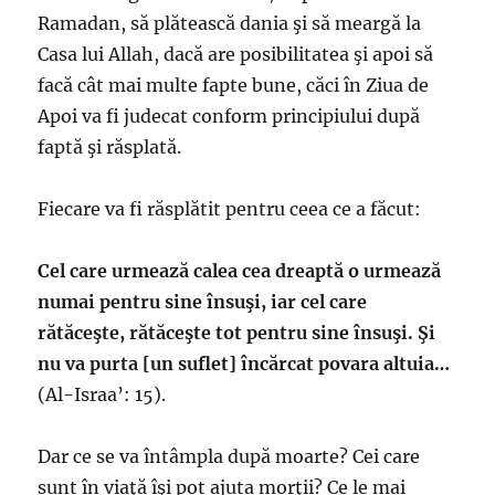
Ramadan, să plătească dania şi să meargă la
Casa lui Allah, dacă are posibilitatea şi apoi să
facă cât mai multe fapte bune, căci în Ziua de
Apoi va fi judecat conform principiului după
faptă şi răsplată.
Fiecare va fi răsplătit pentru ceea ce a făcut:
Cel care urmează calea cea dreaptă o urmează
numai pentru sine însuşi, iar cel care
rătăceşte, rătăceşte tot pentru sine însuşi. Şi
nu va purta [un suflet] încărcat povara altuia…
(Al-Israa’: 15).
Dar ce se va întâmpla după moarte? Cei care
sunt în viaţă îşi pot ajuta morţii? Ce le mai