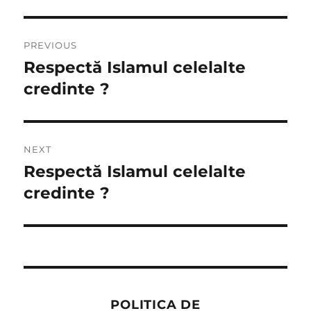
Post
PREVIOUS
navigation
Respectă Islamul celelalte
Previous
post:
credinte ?
NEXT
Respectă Islamul celelalte
Next
post:
credinte ?
POLITICA DE