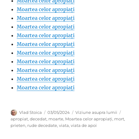
Moartea celor apropiați
Moartea celor apropiați
Moartea celor apropiați
Moartea celor apropiați
Moartea celor apropiați
Moartea celor apropiați
Moartea celor apropiați
Moartea celor apropiați
Moartea celor apropiați
Moartea celor apropiați
Moartea celor apropiați
Author
Posted
Categories
Tags
Vlad Stoica
03/05/2024
Viziune asupra lumii
on
apropiat
,
decedat
,
moarte
,
Moartea celor apropiați
,
mort
,
prieten
,
rude decedate
,
viata
,
viata de apoi