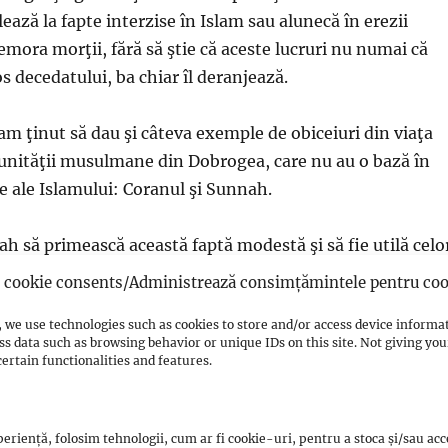
ază la fapte interzise în Islam sau alunecă în erezii
mora morţii, fără să ştie că aceste lucruri nu numai că
s decedatului, ba chiar îl deranjează.
am ţinut să dau şi câteva exemple de obiceiuri din viaţa
unităţii musulmane din Dobrogea, care nu au o bază în
le ale Islamului: Coranul şi Sunnah.
lah să primească această faptă modestă şi să fie utilă celo
cookie consents/Administrează consimțămintele pentru coo
 we use technologies such as cookies to store and/or access device informa
ss data such as browsing behavior or unique IDs on this site. Not giving y
ertain functionalities and features.
ania.ro
Source Link
eriență, folosim tehnologii, cum ar fi cookie-uri, pentru a stoca și/sau ac