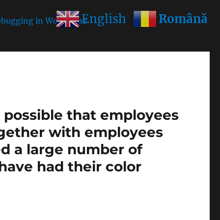
Română
English
bugging in WordPress
for more information. (This
is possible that employees
ogether with employees
ed a large number of
1 have had their color