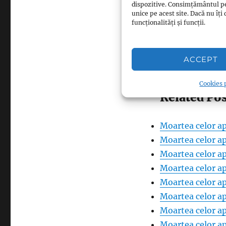
dispozitive. Consimțământul p
unice pe acest site. Dacă nu î
funcționalități și funcții.
Facebook
Pinterest
0
ACCEPT
LinkedIn
0
Cookies p
Related Pos
Moartea celor ap
Moartea celor ap
Moartea celor ap
Moartea celor ap
Moartea celor ap
Moartea celor ap
Moartea celor ap
Moartea celor ap