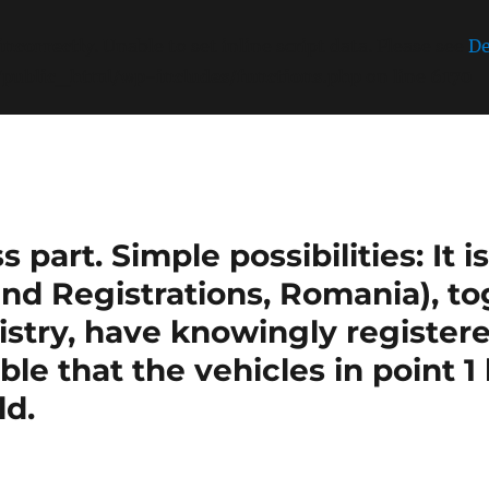
incorrectly
. Unable to set inline script data. Please see
De
/public_html/wp-includes/functions.php
on line
6170
part. Simple possibilities: It 
nd Registrations, Romania), t
stry, have knowingly register
sible that the vehicles in point 
ld.