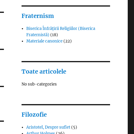
Fraternism
Biserica Înfrățirii Religiilor (Biserica
Fraternistă)
(18)
Materiale canonice
(22)
Toate articolele
No sub-categories
Filozofie
Aristotel, Despre suflet
(5)
Arthur Holmes
(26)