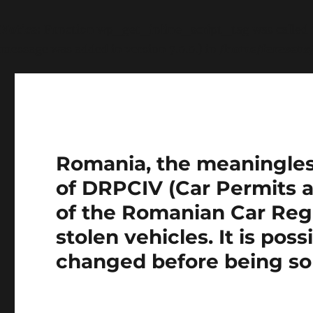
Notice
: Function wp_get_inline_script_tag was called
message was added in version 7.0.0.) in
/home/farasens
Romania, the meaningless 
of DRPCIV (Car Permits a
of the Romanian Car Regi
stolen vehicles. It is pos
changed before being so