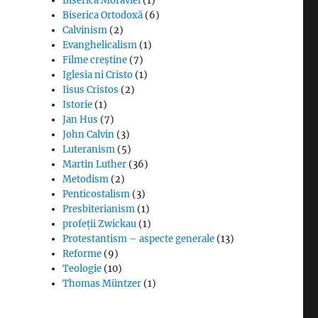
Biserica Moraviei
(1)
Biserica Ortodoxă
(6)
Calvinism
(2)
Evanghelicalism
(1)
Filme creștine
(7)
Iglesia ni Cristo
(1)
Iisus Cristos
(2)
Istorie
(1)
Jan Hus
(7)
John Calvin
(3)
Luteranism
(5)
Martin Luther
(36)
Metodism
(2)
Penticostalism
(3)
Presbiterianism
(1)
profeții Zwickau
(1)
Protestantism – aspecte generale
(13)
Reforme
(9)
Teologie
(10)
Thomas Müntzer
(1)