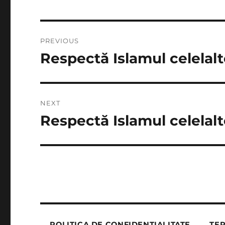
Post
PREVIOUS
navigation
Respectă Islamul celelalt
Previous
post:
NEXT
Respectă Islamul celelalt
Next
post:
POLITICA DE CONFIDENȚIALITATE
TER