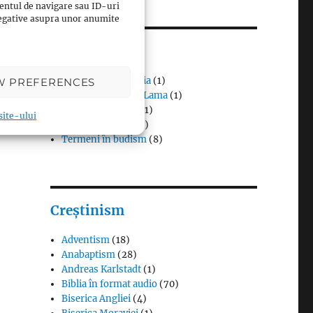
entul de navigare sau ID-uri
 negative asupra unor anumite
Budism
Budismul în Japonia
(1)
W PREFERENCES
Interviuri cu Dalai Lama
(1)
Meditația budistă
(1)
 site-ului
Patriarhi Tiantai
(1)
Termeni în budism
(8)
Creștinism
Adventism
(18)
Anabaptism
(28)
Andreas Karlstadt
(1)
Biblia în format audio
(70)
Biserica Angliei
(4)