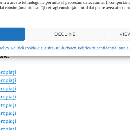
entru aceste tehnologii ne permite să procesăm date, cum ar fi comportam
ți dai consimțământul sau îți retragi consimțământul dat poate avea afecte
0
Twitter/X
0
WhatsApp
0
Email
0
Messenger
0
Reddit
0
DECLINE
VIE
0
Print
0
Viber
0
Shares
olicy. Politică cookie-uri a site-ului
Privacy. Politica de confidențialitate a
ts:
ropiați
ropiați
ropiați
ropiați
ropiați
ropiați
ropiați
ropiați