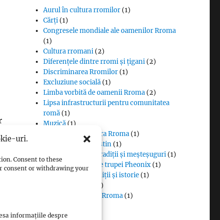
Aurul în cultura rromilor
(1)
Cărți
(1)
Congresele mondiale ale oamenilor Rroma
(1)
Cultura rromani
(2)
Diferențele dintre rromi și țigani
(2)
Discriminarea Rromilor
(1)
Excluziune socială
(1)
Limba vorbită de oamenii Rroma
(2)
Lipsa infrastructurii pentru comunitatea
romă
(1)
r
Muzică
(1)
Proverbe din cultura Rroma
(1)
kie-uri.
Romii și cultul creștin
(1)
Rromii căldărari: tradiții și meșteșuguri
(1)
tion. Consent to these
Rromii în melodiile trupei Pheonix
(1)
our consent or withdrawing your
Rromii slătari: tradiții și istorie
(1)
Sclavia rromilor
(1)
Steagul oamenilor Rroma
(1)
Vlax Romani
(1)
cesa informațiile despre