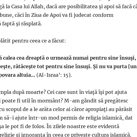
ă la Casa lui Allah, dacă are posibilitatea şi apoi să facă c
bune, căci în Ziua de Apoi va fi judecat conform
 faptă şi răsplată.
plătit pentru ceea ce a făcut:
ă calea cea dreaptă o urmează numai pentru sine însuşi,
ceşte, rătăceşte tot pentru sine însuşi. Şi nu va purta [un
 povara altuia…
(Al-Israa’: 15).
mpla după moarte? Cei care sunt în viaţă îşi pot ajuta
i poate fi util în mormânt? M-am gândit să pregătesc
u scopul de a le arăta celor ai căror apropiaţi au părăsit
m să-i ajute într-un mod permis de religia islamică, dat
a le pot fi de folos. În zilele noastre este evidentă
eligie şi ignoranţa în ceea ce priveşte cultura islamică.