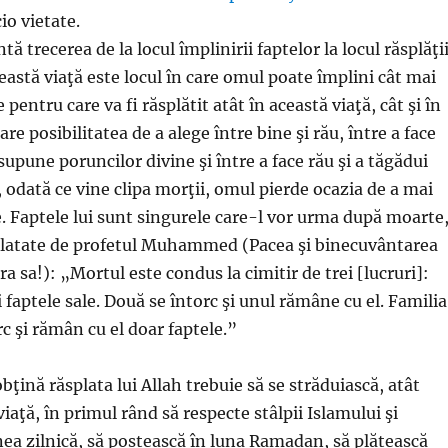
io vietate.
ă trecerea de la locul împlinirii faptelor la locul răsplăţi
Această viaţă este locul în care omul poate împlini cât mai
pentru care va fi răsplătit atât în această viaţă, cât şi în
are posibilitatea de a alege între bine şi rău, între a face
supune poruncilor divine şi între a face rău şi a tăgădui
, odată ce vine clipa morţii, omul pierde ocazia de a mai
e. Faptele lui sunt singurele care-l vor urma după moarte
elatate de profetul Muhammed (Pacea şi binecuvântarea
pra sa!): „Mortul este condus la cimitir de trei [lucruri]:
i faptele sale. Două se întorc şi unul rămâne cu el. Familia
rc şi rămân cu el doar faptele.”
obţină răsplata lui Allah trebuie să se străduiască, atât
viaţă, în primul rând să respecte stâlpii Islamului şi
a zilnică, să postească în luna Ramadan, să plătească