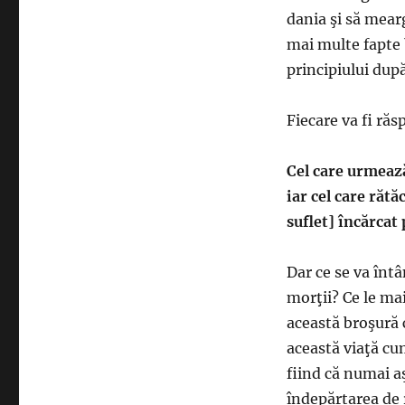
dania şi să mearg
mai multe fapte 
principiului după
Fiecare va fi răs
Cel care urmeaz
iar cel care rătă
suflet] încărcat
Dar ce se va întâ
morţii? Ce le ma
această broşură c
această viaţă cu
fiind că numai aş
îndepărtarea de r