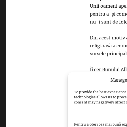
Unii oameni apele
pentru a-şi come
nu-i sunt de folo
Din acest motiv 
religioasă a com
sursele principa
Îi cer Bunului Al
care o vor citi.
Manage 
To provide the best experience,
technologies allows us to proce
consent may negatively affect c
sursa: islamrom
Pentru a oferi cea mai bună exp
Views: 5