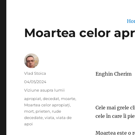
Ho
Moartea celor apr
Author
Vlad Stoica
Enghin Cherim
Posted
04/05/2024
on
Categories
Viziune asupra lumii
Tags
apropiat
,
decedat
,
moarte
,
Moartea celor apropiați
,
Cele mai grele cl
mort
,
prieten
,
rude
cele în care îi p
decedate
,
viata
,
viata de
apoi
Moartea este o r