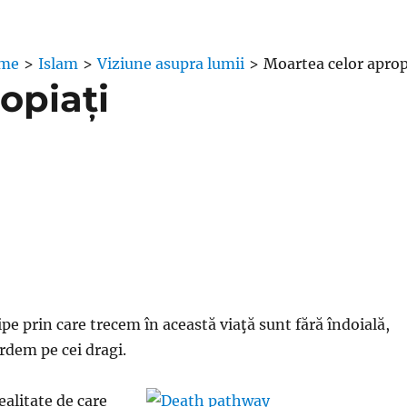
me
>
Islam
>
Viziune asupra lumii
>
Moartea celor aprop
opiați
ipe prin care trecem în această viaţă sunt fără îndoială,
ierdem pe cei dragi.
ealitate de care