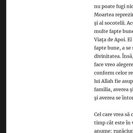
nu poate fugi nic
Moartea reprezint
şi al socotelii. 
multe fapte bune 
Viaţa de Apoi. El 
fapte bune, a se 
divinitatea. Însă
face vreo aleger
conform celor r
lui Allah fie asu
familia, averea ş
şi averea se înto
Cel care vrea să 
timp cât este în 
anume: rugăciune