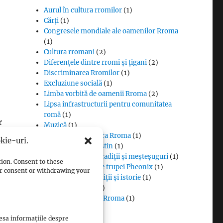
Aurul în cultura rromilor
(1)
Cărți
(1)
Congresele mondiale ale oamenilor Rroma
(1)
Cultura rromani
(2)
Diferențele dintre rromi și țigani
(2)
Discriminarea Rromilor
(1)
Excluziune socială
(1)
Limba vorbită de oamenii Rroma
(2)
Lipsa infrastructurii pentru comunitatea
romă
(1)
r
Muzică
(1)
Proverbe din cultura Rroma
(1)
kie-uri.
Romii și cultul creștin
(1)
Rromii căldărari: tradiții și meșteșuguri
(1)
tion. Consent to these
Rromii în melodiile trupei Pheonix
(1)
our consent or withdrawing your
Rromii slătari: tradiții și istorie
(1)
Sclavia rromilor
(1)
Steagul oamenilor Rroma
(1)
Vlax Romani
(1)
cesa informațiile despre