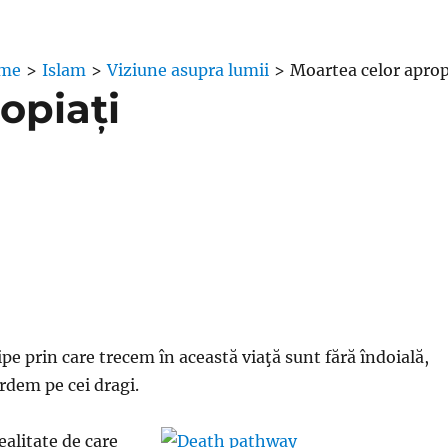
me
>
Islam
>
Viziune asupra lumii
>
Moartea celor aprop
opiați
ipe prin care trecem în această viaţă sunt fără îndoială,
ierdem pe cei dragi.
ealitate de care