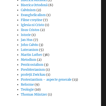
Biserica Moraviei
(1)
Biserica Ortodoxă
(6)
Calvinism
(2)
Evanghelicalism
(1)
Filme creștine
(7)
Iglesia ni Cristo
(1)
Iisus Cristos
(2)
Istorie
(1)
Jan Hus
(7)
John Calvin
(3)
Luteranism
(5)
Martin Luther
(36)
Metodism
(2)
Penticostalism
(3)
Presbiterianism
(1)
profeții Zwickau
(1)
Protestantism – aspecte generale
(13)
Reforme
(9)
Teologie
(10)
Thomas Müntzer
(1)