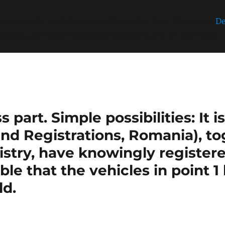
incorrectly
. Unable to set inline script data. Please see
De
/public_html/wp-includes/functions.php
on line
6170
part. Simple possibilities: It 
nd Registrations, Romania), t
stry, have knowingly register
sible that the vehicles in point 
ld.