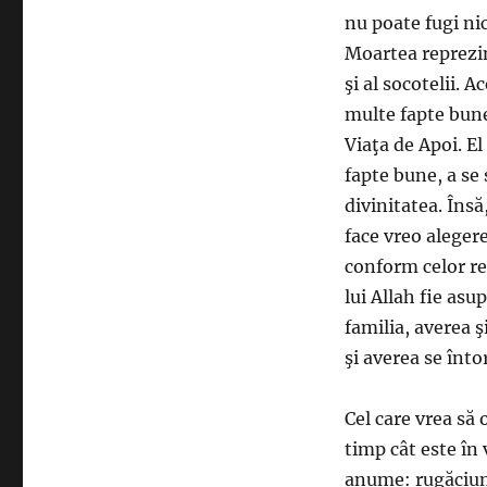
nu poate fugi nic
Moartea reprezint
şi al socotelii. 
multe fapte bune 
Viaţa de Apoi. El 
fapte bune, a se 
divinitatea. Însă
face vreo aleger
conform celor r
lui Allah fie asu
familia, averea ş
şi averea se înto
Cel care vrea să 
timp cât este în 
anume: rugăciune