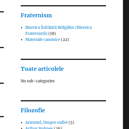
Fraternism
Biserica Înfrățirii Religiilor (Biserica
Fraternistă)
(18)
Materiale canonice
(22)
Toate articolele
No sub-categories
Filozofie
Aristotel, Despre suflet
(5)
Arthur Holmes
(26)