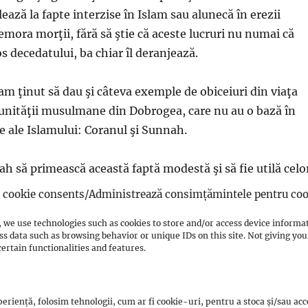
ază la fapte interzise în Islam sau alunecă în erezii
mora morţii, fără să ştie că aceste lucruri nu numai că
s decedatului, ba chiar îl deranjează.
am ţinut să dau şi câteva exemple de obiceiuri din viaţa
unităţii musulmane din Dobrogea, care nu au o bază în
le ale Islamului: Coranul şi Sunnah.
lah să primească această faptă modestă şi să fie utilă celo
cookie consents/Administrează consimțămintele pentru coo
 we use technologies such as cookies to store and/or access device informa
ss data such as browsing behavior or unique IDs on this site. Not giving y
ertain functionalities and features.
ania.ro
Source Link
eriență, folosim tehnologii, cum ar fi cookie-uri, pentru a stoca și/sau ac