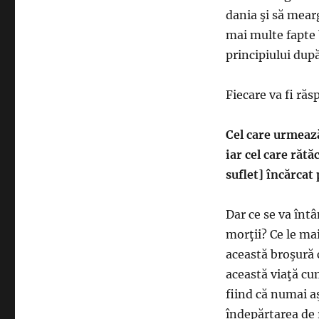
dania şi să mearg
mai multe fapte 
principiului după
Fiecare va fi răs
Cel care urmeaz
iar cel care rătă
suflet] încărcat
Dar ce se va întâ
morţii? Ce le ma
această broşură c
această viaţă cu
fiind că numai aş
îndepărtarea de r