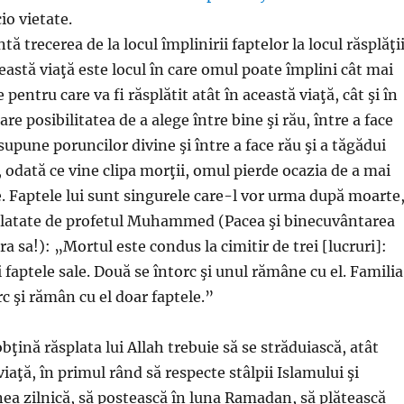
io vietate.
ă trecerea de la locul împlinirii faptelor la locul răsplăţi
Această viaţă este locul în care omul poate împlini cât mai
pentru care va fi răsplătit atât în această viaţă, cât şi în
are posibilitatea de a alege între bine şi rău, între a face
supune poruncilor divine şi între a face rău şi a tăgădui
, odată ce vine clipa morţii, omul pierde ocazia de a mai
e. Faptele lui sunt singurele care-l vor urma după moarte
elatate de profetul Muhammed (Pacea şi binecuvântarea
pra sa!): „Mortul este condus la cimitir de trei [lucruri]:
i faptele sale. Două se întorc şi unul rămâne cu el. Familia
rc şi rămân cu el doar faptele.”
obţină răsplata lui Allah trebuie să se străduiască, atât
viaţă, în primul rând să respecte stâlpii Islamului şi
a zilnică, să postească în luna Ramadan, să plătească