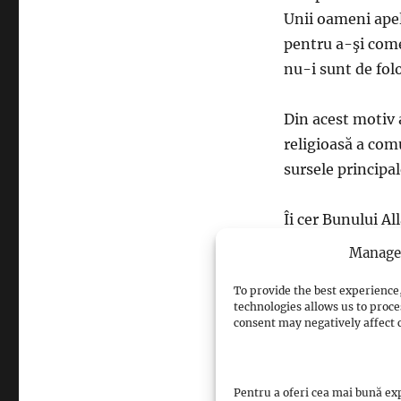
Unii oameni apele
pentru a-şi come
nu-i sunt de folo
Din acest motiv 
religioasă a com
sursele principa
Îi cer Bunului Al
care o vor citi.
Manage 
To provide the best experience,
technologies allows us to proce
consent may negatively affect c
sursa: islamrom
Pentru a oferi cea mai bună exp
Views: 1