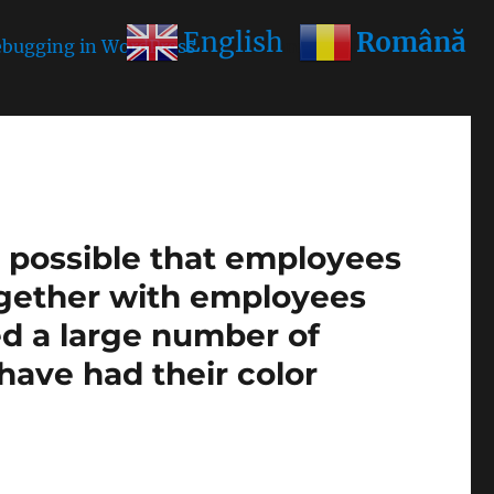
Română
English
bugging in WordPress
for more information. (This
is possible that employees
ogether with employees
ed a large number of
1 have had their color