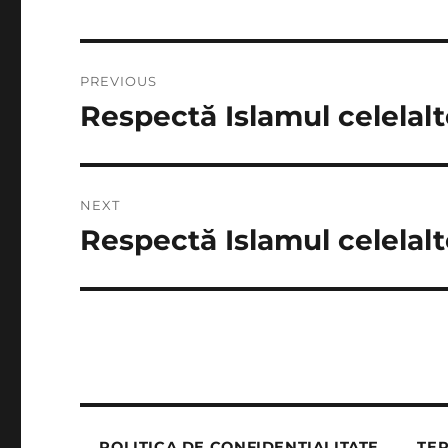
Post
PREVIOUS
navigation
Respectă Islamul celelalt
Previous
post:
NEXT
Respectă Islamul celelalt
Next
post:
POLITICA DE CONFIDENȚIALITATE
TER