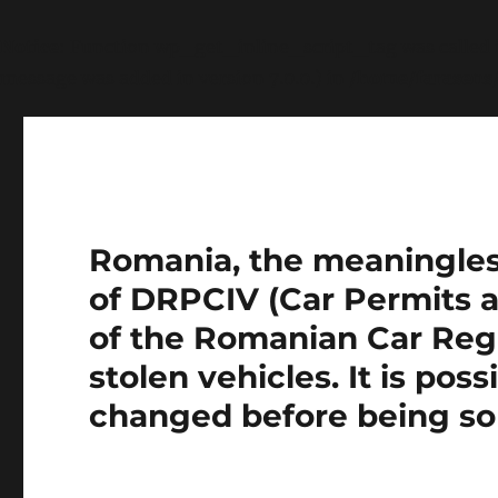
Notice
: Function wp_get_inline_script_tag was called
message was added in version 7.0.0.) in
/home/farasens
Romania, the meaningless 
of DRPCIV (Car Permits a
of the Romanian Car Regi
stolen vehicles. It is pos
changed before being so