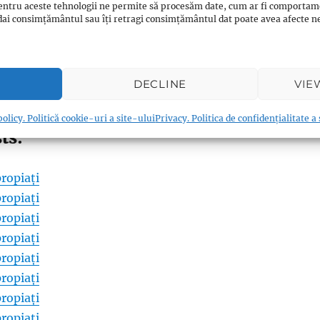
entru aceste tehnologii ne permite să procesăm date, cum ar fi comportam
ți dai consimțământul sau îți retragi consimțământul dat poate avea afecte
0
Twitter/X
0
WhatsApp
0
Email
0
Messenger
0
Reddit
0
DECLINE
VIE
0
Print
0
Viber
0
Shares
olicy. Politică cookie-uri a site-ului
Privacy. Politica de confidențialitate a
ts:
ropiați
ropiați
ropiați
ropiați
ropiați
ropiați
ropiați
ropiați