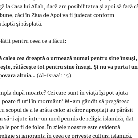
ă la Casa lui Allah, dacă are posibilitatea şi apoi să facă c
bune, căci în Ziua de Apoi va fi judecat conform
 faptă şi răsplată.
plătit pentru ceea ce a făcut:
ă calea cea dreaptă o urmează numai pentru sine însuşi,
ceşte, rătăceşte tot pentru sine însuşi. Şi nu va purta [un
 povara altuia…
(Al-Israa’: 15).
mpla după moarte? Cei care sunt în viaţă îşi pot ajuta
i poate fi util în mormânt? M-am gândit să pregătesc
u scopul de a le arăta celor ai căror apropiaţi au părăsit
m să-i ajute într-un mod permis de religia islamică, dat
a le pot fi de folos. În zilele noastre este evidentă
eligie şi ignoranţa în ceea ce priveşte cultura islamică.