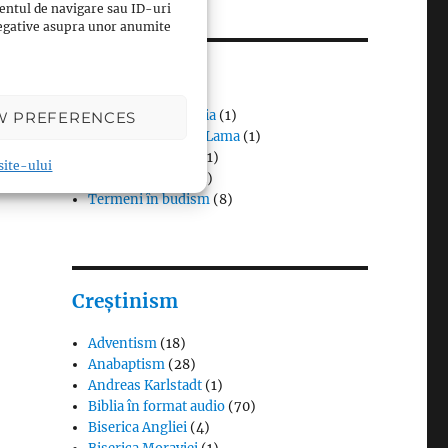
entul de navigare sau ID-uri
 negative asupra unor anumite
Budism
Budismul în Japonia
(1)
W PREFERENCES
Interviuri cu Dalai Lama
(1)
Meditația budistă
(1)
 site-ului
Patriarhi Tiantai
(1)
Termeni în budism
(8)
Creștinism
Adventism
(18)
Anabaptism
(28)
Andreas Karlstadt
(1)
Biblia în format audio
(70)
Biserica Angliei
(4)