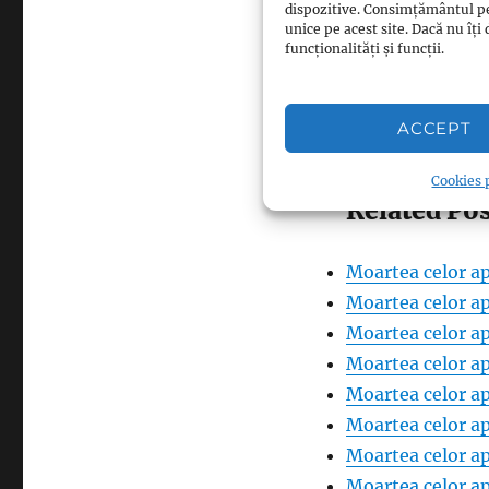
dispozitive. Consimțământul p
unice pe acest site. Dacă nu î
funcționalități și funcții.
Facebook
Pinterest
0
ACCEPT
LinkedIn
0
Cookies p
Related Pos
Moartea celor ap
Moartea celor ap
Moartea celor ap
Moartea celor ap
Moartea celor ap
Moartea celor ap
Moartea celor ap
Moartea celor ap