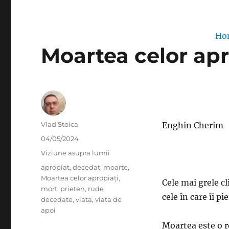
Ho
Moartea celor apr
Author
Vlad Stoica
Enghin Cherim
Posted
04/05/2024
on
Categories
Viziune asupra lumii
Tags
apropiat
,
decedat
,
moarte
,
Moartea celor apropiați
,
Cele mai grele cl
mort
,
prieten
,
rude
cele în care îi p
decedate
,
viata
,
viata de
apoi
Moartea este o r