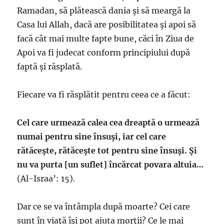
Ramadan, să plătească dania şi să meargă la
Casa lui Allah, dacă are posibilitatea şi apoi să
facă cât mai multe fapte bune, căci în Ziua de
Apoi va fi judecat conform principiului după
faptă şi răsplată.
Fiecare va fi răsplătit pentru ceea ce a făcut:
Cel care urmează calea cea dreaptă o urmează
numai pentru sine însuşi, iar cel care
rătăceşte, rătăceşte tot pentru sine însuşi. Şi
nu va purta [un suflet] încărcat povara altuia…
(Al-Israa’: 15).
Dar ce se va întâmpla după moarte? Cei care
sunt în viaţă îşi pot ajuta morţii? Ce le mai