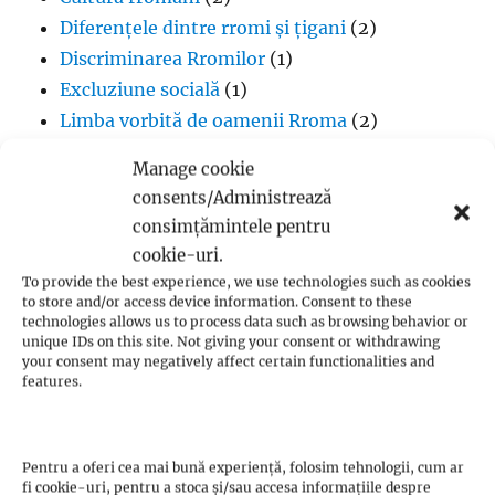
Diferențele dintre rromi și țigani
(2)
Discriminarea Rromilor
(1)
Excluziune socială
(1)
Limba vorbită de oamenii Rroma
(2)
Lipsa infrastructurii pentru comunitatea
Manage cookie
romă
(1)
consents/Administrează
Muzică
(1)
consimțămintele pentru
Proverbe din cultura Rroma
(1)
cookie-uri.
Romii și cultul creștin
(1)
To provide the best experience, we use technologies such as cookies
to store and/or access device information. Consent to these
Rromii căldărari: tradiții și meșteșuguri
(1)
technologies allows us to process data such as browsing behavior or
Rromii în melodiile trupei Pheonix
(1)
unique IDs on this site. Not giving your consent or withdrawing
your consent may negatively affect certain functionalities and
Rromii slătari: tradiții și istorie
(1)
features.
Sclavia rromilor
(1)
Steagul oamenilor Rroma
(1)
Vlax Romani
(1)
Pentru a oferi cea mai bună experiență, folosim tehnologii, cum ar
fi cookie-uri, pentru a stoca și/sau accesa informațiile despre