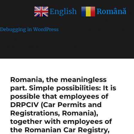
Română
English
Notice
: Function wp_get_inline_script_tag was called
incorrectly
. Unable to set inline script data. Please see
Debugging in WordPress
for more information. (This
message was added in version 7.0.0.) in
/home/farasens/public_html/wp-
includes/functions.php
on line
6170
Romania, the meaningless
part. Simple possibilities: It is
possible that employees of
DRPCIV (Car Permits and
Registrations, Romania),
together with employees of
the Romanian Car Registry,