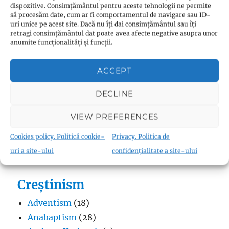
dispozitive. Consimțământul pentru aceste tehnologii ne permite
să procesăm date, cum ar fi comportamentul de navigare sau ID-
uri unice pe acest site. Dacă nu îți dai consimțământul sau îți
retragi consimțământul dat poate avea afecte negative asupra unor
anumite funcționalități și funcții.
Budism
Budismul în Japonia
(1)
ACCEPT
Interviuri cu Dalai Lama
(1)
Meditația budistă
(1)
DECLINE
Patriarhi Tiantai
(1)
VIEW PREFERENCES
Termeni în budism
(8)
Cookies policy. Politică cookie-
Privacy. Politica de
uri a site-ului
confidențialitate a site-ului
Creștinism
Adventism
(18)
Anabaptism
(28)