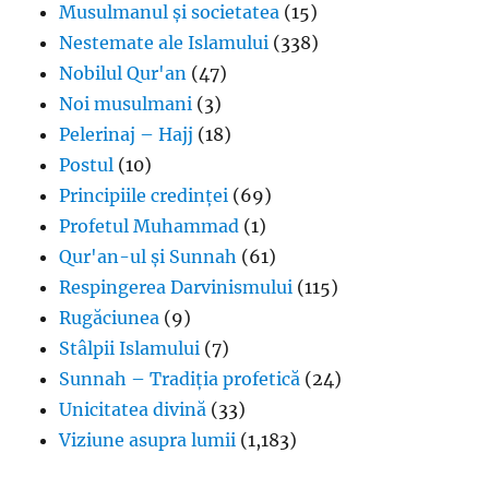
Musulmanul și societatea
(15)
Nestemate ale Islamului
(338)
Nobilul Qur'an
(47)
Noi musulmani
(3)
Pelerinaj – Hajj
(18)
Postul
(10)
Principiile credinței
(69)
Profetul Muhammad
(1)
Qur'an-ul și Sunnah
(61)
Respingerea Darvinismului
(115)
Rugăciunea
(9)
Stâlpii Islamului
(7)
Sunnah – Tradiția profetică
(24)
Unicitatea divină
(33)
Viziune asupra lumii
(1,183)