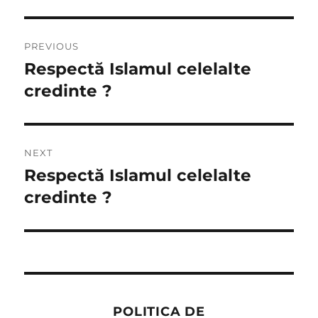
Post
PREVIOUS
navigation
Respectă Islamul celelalte
Previous
post:
credinte ?
NEXT
Respectă Islamul celelalte
Next
post:
credinte ?
POLITICA DE