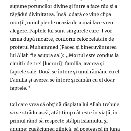
supune poruncilor divine şi între a face rău şi a
tăgădui divinitatea. Însă, odată ce vine clipa
morţii, omul pierde ocazia de a mai face vreo
alegere. Faptele lui sunt singurele care-l vor
urma după moarte, conform celor relatate de
profetul Muhammed (Pacea şi binecuvântarea
lui Allah fie asupra sa!): „Mortul este condus la
cimitir de trei [lucruri]: familia, averea şi
faptele sale. Două se întorc şi unul rămâne cu el.
Familia şi averea se întorc şi rămân cu el doar
faptele.”
Cel care vrea să obţină răsplata lui Allah trebuie
să se străduiască, atât timp cât este în viaţă, în
primul rând să respecte stâlpii Islamului şi
anume: rugăciunea zilnică, să postească în luna