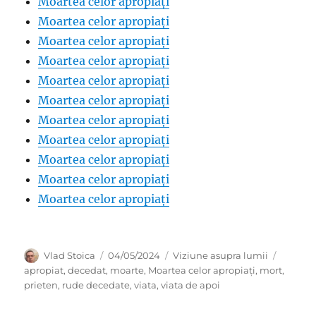
Moartea celor apropiați
Moartea celor apropiați
Moartea celor apropiați
Moartea celor apropiați
Moartea celor apropiați
Moartea celor apropiați
Moartea celor apropiați
Moartea celor apropiați
Moartea celor apropiați
Moartea celor apropiați
Moartea celor apropiați
Author
Posted
Categories
Tags
Vlad Stoica
04/05/2024
Viziune asupra lumii
on
apropiat
,
decedat
,
moarte
,
Moartea celor apropiați
,
mort
,
prieten
,
rude decedate
,
viata
,
viata de apoi