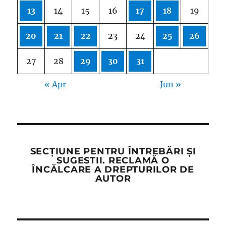
13
14
15
16
17
18
19
20
21
22
23
24
25
26
27
28
29
30
31
« Apr
Jun »
SECȚIUNE PENTRU ÎNTREBĂRI ȘI
SUGESTII. RECLAMĂ O
ÎNCĂLCARE A DREPTURILOR DE
AUTOR