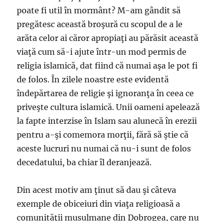
poate fi util în mormânt? M-am gândit să
pregătesc această broşură cu scopul de a le
arăta celor ai căror apropiaţi au părăsit această
viaţă cum să-i ajute într-un mod permis de
religia islamică, dat fiind că numai aşa le pot fi
de folos. În zilele noastre este evidentă
îndepărtarea de religie şi ignoranţa în ceea ce
priveşte cultura islamică. Unii oameni apelează
la fapte interzise în Islam sau alunecă în erezii
pentru a-şi comemora morţii, fără să ştie că
aceste lucruri nu numai că nu-i sunt de folos
decedatului, ba chiar îl deranjează.
Din acest motiv am ţinut să dau şi câteva
exemple de obiceiuri din viaţa religioasă a
comunităţii musulmane din Dobrogea, care nu