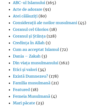
ABC-ul Islamului
(165)
Acte de adorare
(91)
Atei călăuziți
(80)
Considerații ale noilor musulmani
(45)
Coranul cel Glorios
(18)
Coranul și Știința
(128)
Credința în Allah
(1)
Cum au acceptat Islamul
(72)
Dania – Zakah
(3)
Din viața musulmanului
(162)
Etici și valori
(34)
Există Dumnezeu?
(178)
Familia musulmană
(21)
Featured
(18)
Femeia Musulmană
(4)
Mari păcate
(23)