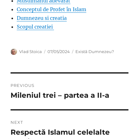
Musulmanul adevărat
Conceptul de Profet în Islam
Dumnezeu si creatia
Scopul creatiei
Author
Posted
Categories
Vlad Stoica
07/05/2024
Există Dumnezeu?
on
Post
PREVIOUS
navigation
Mileniul trei – partea a II-a
Previous
post:
NEXT
Respectă Islamul celelalte
Next