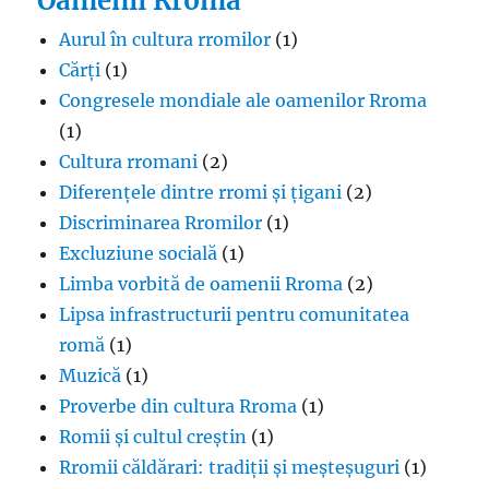
Oamenii Rroma
Aurul în cultura rromilor
(1)
Cărți
(1)
Congresele mondiale ale oamenilor Rroma
(1)
Cultura rromani
(2)
Diferențele dintre rromi și țigani
(2)
Discriminarea Rromilor
(1)
Excluziune socială
(1)
Limba vorbită de oamenii Rroma
(2)
Lipsa infrastructurii pentru comunitatea
romă
(1)
Muzică
(1)
Proverbe din cultura Rroma
(1)
Romii și cultul creștin
(1)
Rromii căldărari: tradiții și meșteșuguri
(1)