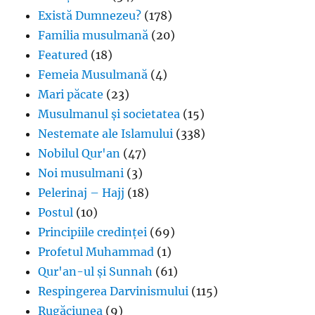
Există Dumnezeu?
(178)
Familia musulmană
(20)
Featured
(18)
Femeia Musulmană
(4)
Mari păcate
(23)
Musulmanul și societatea
(15)
Nestemate ale Islamului
(338)
Nobilul Qur'an
(47)
Noi musulmani
(3)
Pelerinaj – Hajj
(18)
Postul
(10)
Principiile credinței
(69)
Profetul Muhammad
(1)
Qur'an-ul și Sunnah
(61)
Respingerea Darvinismului
(115)
Rugăciunea
(9)