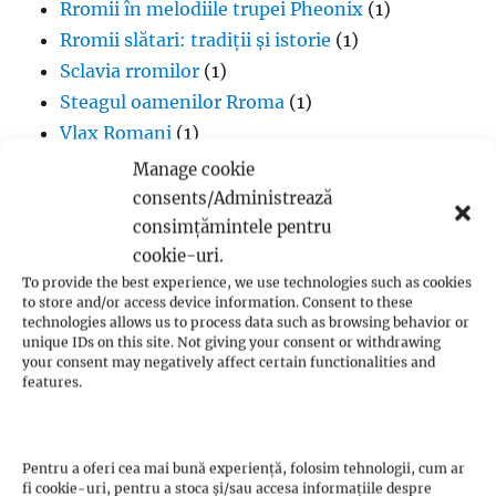
Rromii în melodiile trupei Pheonix
(1)
Rromii slătari: tradiții și istorie
(1)
Sclavia rromilor
(1)
Steagul oamenilor Rroma
(1)
Vlax Romani
(1)
Manage cookie
consents/Administrează
consimțămintele pentru
cookie-uri.
Budism
To provide the best experience, we use technologies such as cookies
to store and/or access device information. Consent to these
Budismul în Japonia
(1)
technologies allows us to process data such as browsing behavior or
Interviuri cu Dalai Lama
(1)
unique IDs on this site. Not giving your consent or withdrawing
your consent may negatively affect certain functionalities and
Meditația budistă
(1)
features.
Patriarhi Tiantai
(1)
Termeni în budism
(8)
Pentru a oferi cea mai bună experiență, folosim tehnologii, cum ar
fi cookie-uri, pentru a stoca și/sau accesa informațiile despre