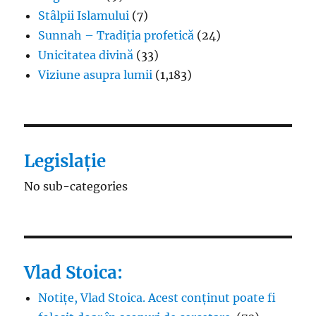
Stâlpii Islamului
(7)
Sunnah – Tradiția profetică
(24)
Unicitatea divină
(33)
Viziune asupra lumii
(1,183)
Legislație
No sub-categories
Vlad Stoica:
Notițe, Vlad Stoica. Acest conținut poate fi