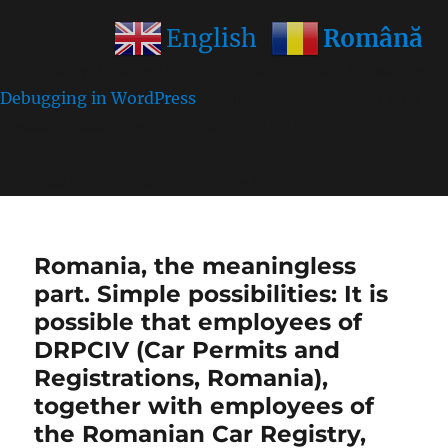
Română
English
Notice
: Function wp_get_inline_script_tag was called
incorrectly
. Unable to set inline script data. Please see
Debugging in WordPress
for more information. (This
message was added in version 7.0.0.) in
/home/farasens/public_html/wp-
includes/functions.php
on line
6170
Romania, the meaningless
part. Simple possibilities: It is
possible that employees of
DRPCIV (Car Permits and
Registrations, Romania),
together with employees of
the Romanian Car Registry,