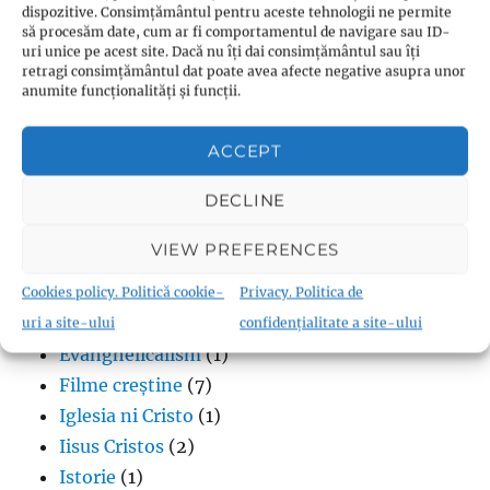
dispozitive. Consimțământul pentru aceste tehnologii ne permite
să procesăm date, cum ar fi comportamentul de navigare sau ID-
uri unice pe acest site. Dacă nu îți dai consimțământul sau îți
Creștinism
retragi consimțământul dat poate avea afecte negative asupra unor
anumite funcționalități și funcții.
Adventism
(18)
Anabaptism
(28)
ACCEPT
Andreas Karlstadt
(1)
DECLINE
Biblia în format audio
(70)
Biserica Angliei
(4)
VIEW PREFERENCES
Biserica Moraviei
(1)
Biserica Ortodoxă
(6)
Cookies policy. Politică cookie-
Privacy. Politica de
Calvinism
(2)
uri a site-ului
confidențialitate a site-ului
Evanghelicalism
(1)
Filme creștine
(7)
Iglesia ni Cristo
(1)
Iisus Cristos
(2)
Istorie
(1)