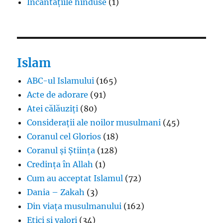
Incantațiile hinduse
(1)
Islam
ABC-ul Islamului
(165)
Acte de adorare
(91)
Atei călăuziți
(80)
Considerații ale noilor musulmani
(45)
Coranul cel Glorios
(18)
Coranul și Știința
(128)
Credința în Allah
(1)
Cum au acceptat Islamul
(72)
Dania – Zakah
(3)
Din viața musulmanului
(162)
Etici și valori
(34)