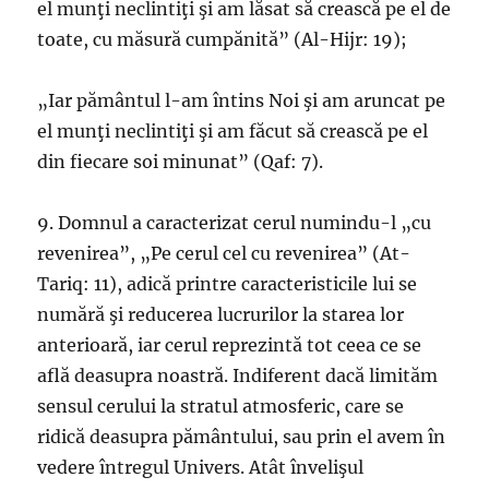
el munţi neclintiţi şi am lăsat să crească pe el de
toate, cu măsură cumpănită” (Al-Hijr: 19);
„Iar pământul l-am întins Noi şi am aruncat pe
el munţi neclintiţi şi am făcut să crească pe el
din fiecare soi minunat” (Qaf: 7).
9. Domnul a caracterizat cerul numindu-l „cu
revenirea”, „Pe cerul cel cu revenirea” (At-
Tariq: 11), adică printre caracteristicile lui se
numără şi reducerea lucrurilor la starea lor
anterioară, iar cerul reprezintă tot ceea ce se
află deasupra noastră. Indiferent dacă limităm
sensul cerului la stratul atmosferic, care se
ridică deasupra pământului, sau prin el avem în
vedere întregul Univers. Atât învelişul