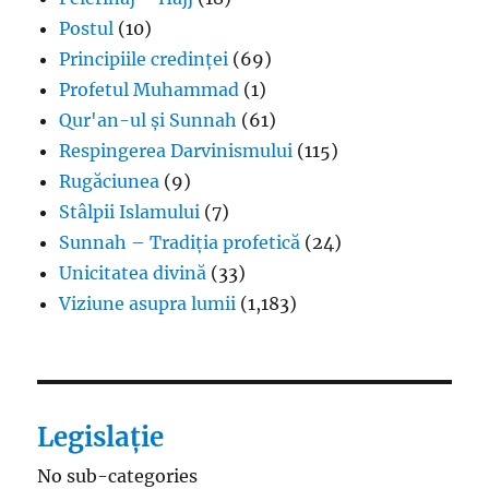
Postul
(10)
Principiile credinței
(69)
Profetul Muhammad
(1)
Qur'an-ul și Sunnah
(61)
Respingerea Darvinismului
(115)
Rugăciunea
(9)
Stâlpii Islamului
(7)
Sunnah – Tradiția profetică
(24)
Unicitatea divină
(33)
Viziune asupra lumii
(1,183)
Legislație
No sub-categories