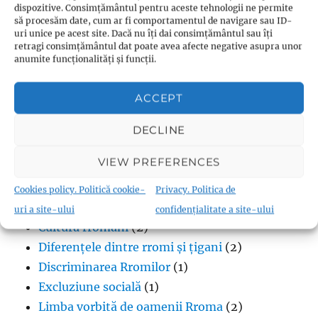
dispozitive. Consimțământul pentru aceste tehnologii ne permite
să procesăm date, cum ar fi comportamentul de navigare sau ID-
uri unice pe acest site. Dacă nu îți dai consimțământul sau îți
retragi consimțământul dat poate avea afecte negative asupra unor
anumite funcționalități și funcții.
Categorii:
ACCEPT
Oamenii Rroma
DECLINE
Aurul în cultura rromilor
(1)
VIEW PREFERENCES
Cărți
(1)
Congresele mondiale ale oamenilor Rroma
Cookies policy. Politică cookie-
Privacy. Politica de
(1)
uri a site-ului
confidențialitate a site-ului
Cultura rromani
(2)
Diferențele dintre rromi și țigani
(2)
Discriminarea Rromilor
(1)
Excluziune socială
(1)
Limba vorbită de oamenii Rroma
(2)