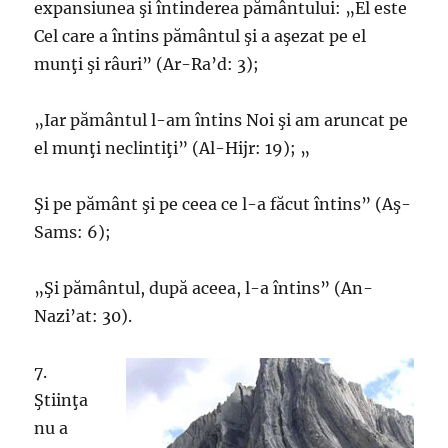
expansiunea şi întinderea pământului: „El este
Cel care a întins pământul şi a aşezat pe el
munţi şi râuri” (Ar-Ra’d: 3);
„Iar pământul l-am întins Noi şi am aruncat pe
el munţi neclintiţi” (Al-Hijr: 19); „
Şi pe pământ şi pe ceea ce l-a făcut întins” (Aş-
Sams: 6);
„Şi pământul, după aceea, l-a întins” (An-
Nazi’at: 30).
7.
Ştiinţa
nu a