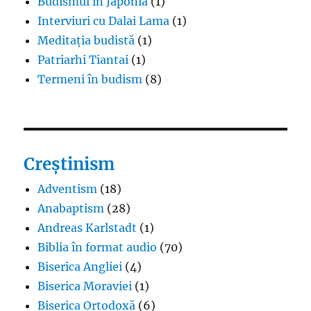
Budismul în Japonia
(1)
Interviuri cu Dalai Lama
(1)
Meditația budistă
(1)
Patriarhi Tiantai
(1)
Termeni în budism
(8)
Creștinism
Adventism
(18)
Anabaptism
(28)
Andreas Karlstadt
(1)
Biblia în format audio
(70)
Biserica Angliei
(4)
Biserica Moraviei
(1)
Biserica Ortodoxă
(6)