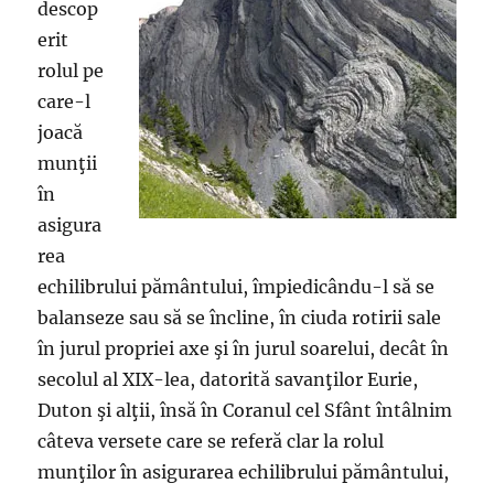
descop
erit
rolul pe
care-l
joacă
munţii
în
asigura
rea
echilibrului pământului, împiedicându-l să se
balanseze sau să se încline, în ciuda rotirii sale
în jurul propriei axe şi în jurul soarelui, decât în
secolul al XIX-lea, datorită savanţilor Eurie,
Duton şi alţii, însă în Coranul cel Sfânt întâlnim
câteva versete care se referă clar la rolul
munţilor în asigurarea echilibrului pământului,