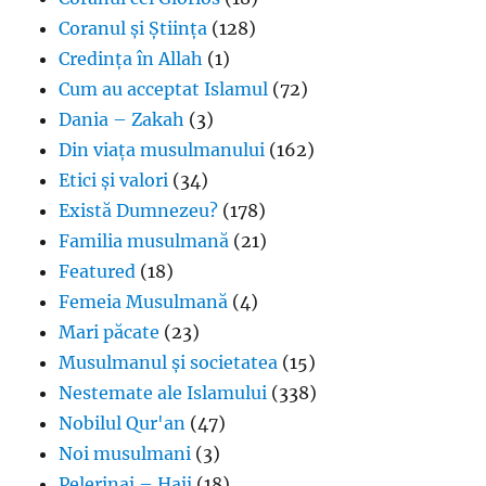
Coranul și Știința
(128)
Credința în Allah
(1)
Cum au acceptat Islamul
(72)
Dania – Zakah
(3)
Din viața musulmanului
(162)
Etici și valori
(34)
Există Dumnezeu?
(178)
Familia musulmană
(21)
Featured
(18)
Femeia Musulmană
(4)
Mari păcate
(23)
Musulmanul și societatea
(15)
Nestemate ale Islamului
(338)
Nobilul Qur'an
(47)
Noi musulmani
(3)
Pelerinaj – Hajj
(18)