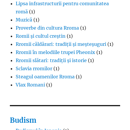
Lipsa infrastructurii pentru comunitatea
romă
(1)
Muzică
(1)
Proverbe din cultura Rroma
(1)
Romii și cultul creștin
(1)
Rromii căldărari: tradiții și meșteșuguri
(1)
Rromii în melodiile trupei Pheonix
(1)
Rromii slătari: tradiții și istorie
(1)
Sclavia rromilor
(1)
Steagul oamenilor Rroma
(1)
Vlax Romani
(1)
Budism