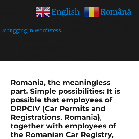
Română
English
Notice
: Function wp_get_inline_script_tag was called
incorrectly
. Unable to set inline script data. Please see
Debugging in WordPress
for more information. (This
message was added in version 7.0.0.) in
/home/farasens/public_html/wp-
includes/functions.php
on line
6170
Romania, the meaningless
part. Simple possibilities: It is
possible that employees of
DRPCIV (Car Permits and
Registrations, Romania),
together with employees of
the Romanian Car Registry,