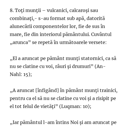
8. Toţi munţii – vulcanici, calcaroşi sau
combinaţi,- s-au format sub apă, datorită
alunecării componentelor lor, fie de sus în
mare, fie din interiorul pământului. Cuvântul
„arunca” se repetă în următoarele versete:
„El a aruncat pe pământ munţi statornici, ca să
nu se clatine cu voi, râuri şi drumuri” (An-
Nahl: 15);
„A aruncat [înfigând] în pământ munţi trainici,
pentru ca el să nu se clatine cu voi şi a risipit pe
el tot felul de vietăţi” (Luqman: 10);
„Iar pământul l-am întins Noi şi am aruncat pe