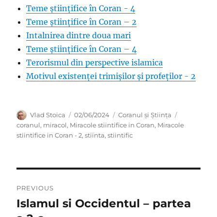
Teme științifice în Coran - 4
Teme științifice în Coran – 2
Intalnirea dintre doua mari
Teme științifice în Coran – 4
Terorismul din perspective islamica
Motivul existenței trimișilor și profeților - 2
Author
Posted
Categories
Tags
Vlad Stoica
02/06/2024
Coranul și Știința
on
coranul
,
miracol
,
Miracole stiintifice in Coran
,
Miracole
stiintifice in Coran - 2
,
stiinta
,
stiintific
Post
PREVIOUS
navigation
Islamul si Occidentul – partea
Previous
post: