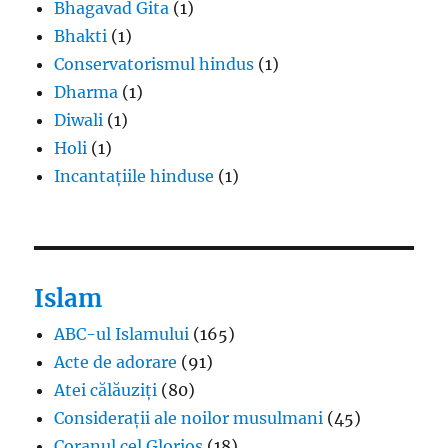
Bhagavad Gita
(1)
Bhakti
(1)
Conservatorismul hindus
(1)
Dharma
(1)
Diwali
(1)
Holi
(1)
Incantațiile hinduse
(1)
Islam
ABC-ul Islamului
(165)
Acte de adorare
(91)
Atei călăuziți
(80)
Considerații ale noilor musulmani
(45)
Coranul cel Glorios
(18)