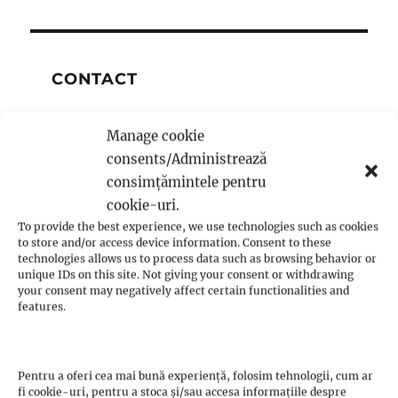
CONTACT
Manage cookie
consents/Administrează
consimțămintele pentru
Ultimele articole:
cookie-uri.
Comportamentul față de părinți – Yasir
To provide the best experience, we use technologies such as cookies
to store and/or access device information. Consent to these
Qadhi
technologies allows us to process data such as browsing behavior or
unique IDs on this site. Not giving your consent or withdrawing
Bazele credintei – partea a doua
your consent may negatively affect certain functionalities and
Existenta umana – partea a 2-a
features.
Bazele credintei – partea 1
FAPTA MUSULMANULUI ŞI ÎNCREDEREA ÎN
ALLAH – 4
Pentru a oferi cea mai bună experiență, folosim tehnologii, cum ar
fi cookie-uri, pentru a stoca și/sau accesa informațiile despre