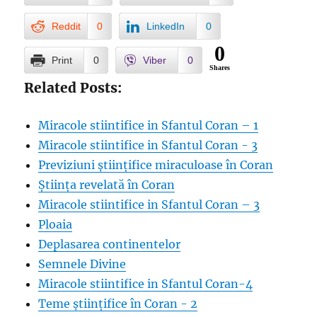
Reddit
0
LinkedIn
0
0
Print
0
Viber
0
Shares
Related Posts:
Miracole stiintifice in Sfantul Coran – 1
Miracole stiintifice in Sfantul Coran - 3
Previziuni științifice miraculoase în Coran
Știința revelată în Coran
Miracole stiintifice in Sfantul Coran – 3
Ploaia
Deplasarea continentelor
Semnele Divine
Miracole stiintifice in Sfantul Coran-4
Teme științifice în Coran - 2