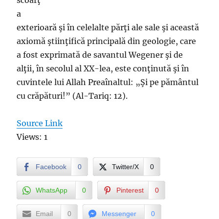
scoarţ
a
exterioară şi în celelalte părţi ale sale şi această
axiomă ştiinţifică principală din geologie, care
a fost exprimată de savantul Wegener şi de
alţii, în secolul al XX-lea, este conţinută şi în
cuvintele lui Allah Preaînaltul: „Şi pe pământul
cu crăpături!” (Al-Tariq: 12).
Source Link
Views: 1
Facebook
0
Twitter/X
0
WhatsApp
0
Pinterest
0
Email
0
Messenger
0