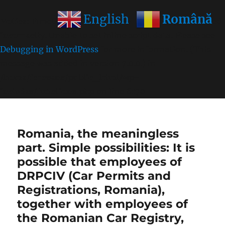
Română
English
Notice
: Function wp_get_inline_script_tag was called
incorrectly
. Unable to set inline script data. Please see
Debugging in WordPress
for more information. (This
message was added in version 7.0.0.) in
/home/farasens/public_html/wp-
includes/functions.php
on line
6170
Romania, the meaningless
part. Simple possibilities: It is
possible that employees of
DRPCIV (Car Permits and
Registrations, Romania),
together with employees of
the Romanian Car Registry,