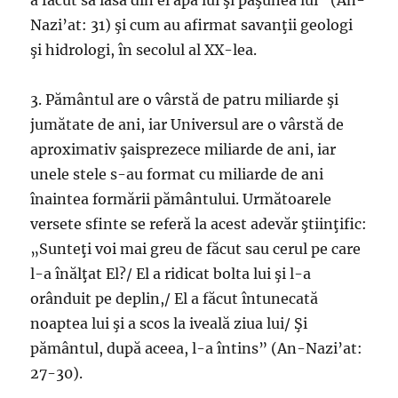
a făcut să iasă din el apa lui şi păşunea lui” (An-
Nazi’at: 31) şi cum au afirmat savanţii geologi
şi hidrologi, în secolul al XX-lea.
3. Pământul are o vârstă de patru miliarde şi
jumătate de ani, iar Universul are o vârstă de
aproximativ şaisprezece miliarde de ani, iar
unele stele s-au format cu miliarde de ani
înaintea formării pământului. Următoarele
versete sfinte se referă la acest adevăr ştiinţific:
„Sunteţi voi mai greu de făcut sau cerul pe care
l-a înălţat El?/ El a ridicat bolta lui şi l-a
orânduit pe deplin,/ El a făcut întunecată
noaptea lui şi a scos la iveală ziua lui/ Şi
pământul, după aceea, l-a întins” (An-Nazi’at:
27-30).