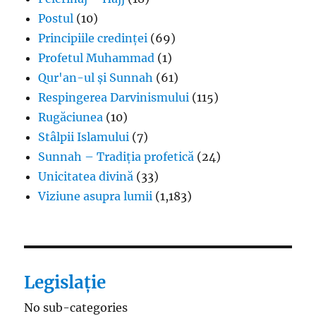
Postul
(10)
Principiile credinței
(69)
Profetul Muhammad
(1)
Qur'an-ul și Sunnah
(61)
Respingerea Darvinismului
(115)
Rugăciunea
(10)
Stâlpii Islamului
(7)
Sunnah – Tradiția profetică
(24)
Unicitatea divină
(33)
Viziune asupra lumii
(1,183)
Legislație
No sub-categories