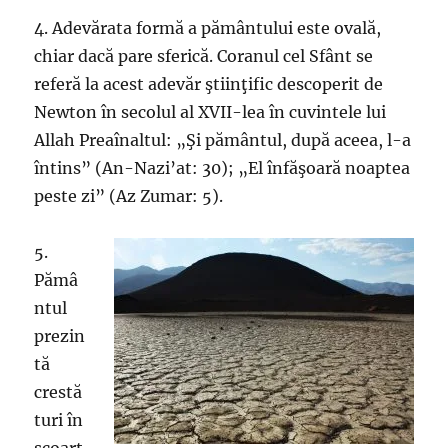
4. Adevărata formă a pământului este ovală,
chiar dacă pare sferică. Coranul cel Sfânt se
referă la acest adevăr ştiinţific descoperit de
Newton în secolul al XVII-lea în cuvintele lui
Allah Preaînaltul: „Şi pământul, după aceea, l-a
întins” (An-Nazi’at: 30); „El înfăşoară noaptea
peste zi” (Az Zumar: 5).
5.
Pămâ
ntul
prezin
tă
crestă
turi în