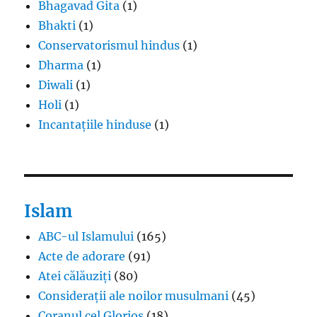
Bhagavad Gita
(1)
Bhakti
(1)
Conservatorismul hindus
(1)
Dharma
(1)
Diwali
(1)
Holi
(1)
Incantațiile hinduse
(1)
Islam
ABC-ul Islamului
(165)
Acte de adorare
(91)
Atei călăuziți
(80)
Considerații ale noilor musulmani
(45)
Coranul cel Glorios
(18)