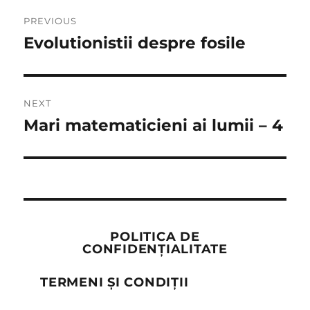
Post
PREVIOUS
navigation
Evolutionistii despre fosile
Previous
post:
NEXT
Mari matematicieni ai lumii – 4
Next
post:
POLITICA DE
CONFIDENȚIALITATE
TERMENI ȘI CONDIȚII