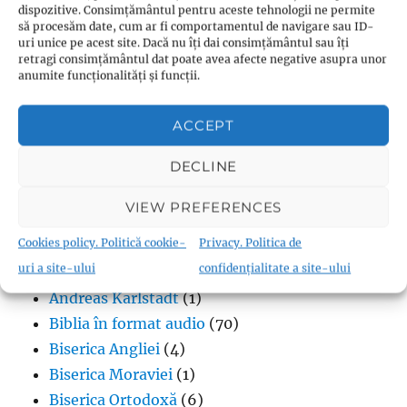
Budismul în Japonia
(1)
dispozitive. Consimțământul pentru aceste tehnologii ne permite
Interviuri cu Dalai Lama
(1)
să procesăm date, cum ar fi comportamentul de navigare sau ID-
uri unice pe acest site. Dacă nu îți dai consimțământul sau îți
Meditația budistă
(1)
retragi consimțământul dat poate avea afecte negative asupra unor
anumite funcționalități și funcții.
Patriarhi Tiantai
(1)
Termeni în budism
(8)
ACCEPT
DECLINE
VIEW PREFERENCES
Creștinism
Cookies policy. Politică cookie-
Privacy. Politica de
Adventism
(18)
uri a site-ului
confidențialitate a site-ului
Anabaptism
(28)
Andreas Karlstadt
(1)
Biblia în format audio
(70)
Biserica Angliei
(4)
Biserica Moraviei
(1)
Biserica Ortodoxă
(6)