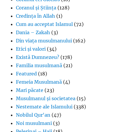
Coranul și Știința
(128)
Credința în Allah
(1)
Cum au acceptat Islamul
(72)
Dania – Zakah
(3)
Din viața musulmanului
(162)
Etici și valori
(34)
Există Dumnezeu?
(178)
Familia musulmană
(21)
Featured
(18)
Femeia Musulmană
(4)
Mari păcate
(23)
Musulmanul și societatea
(15)
Nestemate ale Islamului
(338)
Nobilul Qur'an
(47)
Noi musulmani
(3)
Pelerinaj – Hajj
(18)