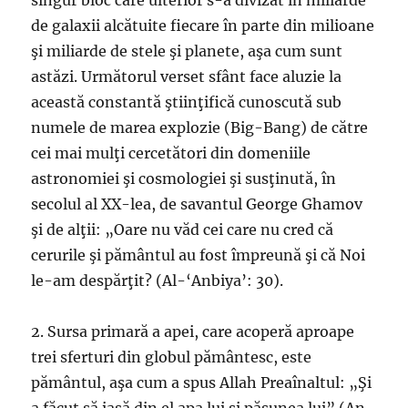
singur bloc care ulterior s-a divizat în miliarde
de galaxii alcătuite fiecare în parte din milioane
şi miliarde de stele şi planete, aşa cum sunt
astăzi. Următorul verset sfânt face aluzie la
această constantă ştiinţifică cunoscută sub
numele de marea explozie (Big-Bang) de către
cei mai mulţi cercetători din domeniile
astronomiei şi cosmologiei şi susţinută, în
secolul al XX-lea, de savantul George Ghamov
şi de alţii: „Oare nu văd cei care nu cred că
cerurile şi pământul au fost împreună şi că Noi
le-am despărţit? (Al-‘Anbiya’: 30).
2. Sursa primară a apei, care acoperă aproape
trei sferturi din globul pământesc, este
pământul, aşa cum a spus Allah Preaînaltul: „Şi