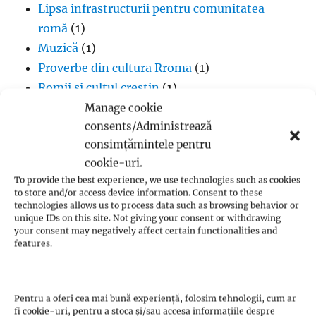
Lipsa infrastructurii pentru comunitatea
romă
(1)
Muzică
(1)
Proverbe din cultura Rroma
(1)
Romii și cultul creștin
(1)
Rromii căldărari: tradiții și meșteșuguri
(1)
Manage cookie
consents/Administrează
Rromii în melodiile trupei Pheonix
(1)
consimțămintele pentru
Rromii slătari: tradiții și istorie
(1)
cookie-uri.
Sclavia rromilor
(1)
To provide the best experience, we use technologies such as cookies
Steagul oamenilor Rroma
(1)
to store and/or access device information. Consent to these
Vlax Romani
(1)
technologies allows us to process data such as browsing behavior or
unique IDs on this site. Not giving your consent or withdrawing
your consent may negatively affect certain functionalities and
features.
Budism
Pentru a oferi cea mai bună experiență, folosim tehnologii, cum ar
fi cookie-uri, pentru a stoca și/sau accesa informațiile despre