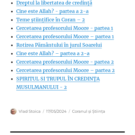
Dreptul la libertatea de credință
Cine este Allah? - partea a 2-a
Teme științifice în Coran – 2
Cercetarea profesorului Moore - partea 1
Cercetarea profesorului Moore – partea 1
Rotirea Pământului în jurul Soarelui
Cine este Allah? – partea a 2-a
Cercetarea profesorului Moore - partea 2
Cercetarea profesorului Moore – partea 2
SPIRITUL SI TRUPUL ÎN CREDINȚA
MUSULMANULUI - 2
Author
Posted
Categories
Vlad Stoica
17/05/2024
Coranul și Știința
on