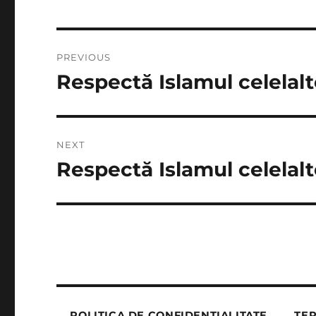
Post
PREVIOUS
navigation
Respectă Islamul celelalt
Previous
post:
NEXT
Respectă Islamul celelalt
Next
post:
POLITICA DE CONFIDENȚIALITATE
TER