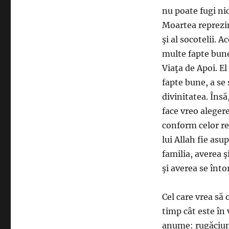
nu poate fugi nic
Moartea reprezint
şi al socotelii. 
multe fapte bune 
Viaţa de Apoi. El 
fapte bune, a se 
divinitatea. Însă
face vreo aleger
conform celor r
lui Allah fie asu
familia, averea ş
şi averea se înto
Cel care vrea să 
timp cât este în 
anume: rugăciune