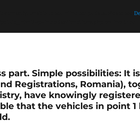
incorrectly
. Unable to set inline script data. Please see
De
/public_html/wp-includes/functions.php
on line
6170
part. Simple possibilities: It 
nd Registrations, Romania), t
stry, have knowingly register
sible that the vehicles in point 
ld.