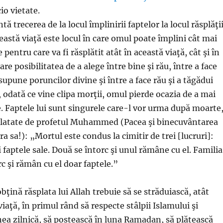
io vietate.
ă trecerea de la locul împlinirii faptelor la locul răsplăţi
Această viaţă este locul în care omul poate împlini cât mai
pentru care va fi răsplătit atât în această viaţă, cât şi în
are posibilitatea de a alege între bine şi rău, între a face
supune poruncilor divine şi între a face rău şi a tăgădui
, odată ce vine clipa morţii, omul pierde ocazia de a mai
e. Faptele lui sunt singurele care-l vor urma după moarte
elatate de profetul Muhammed (Pacea şi binecuvântarea
pra sa!): „Mortul este condus la cimitir de trei [lucruri]:
i faptele sale. Două se întorc şi unul rămâne cu el. Familia
rc şi rămân cu el doar faptele.”
obţină răsplata lui Allah trebuie să se străduiască, atât
viaţă, în primul rând să respecte stâlpii Islamului şi
a zilnică, să postească în luna Ramadan, să plătească