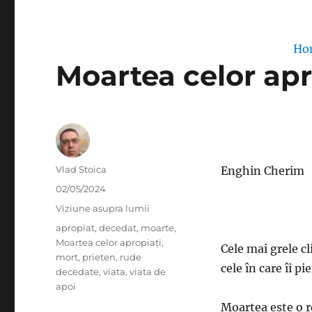
Ho
Moartea celor apr
Author
Vlad Stoica
Enghin Cherim
Posted
02/05/2024
on
Categories
Viziune asupra lumii
Tags
apropiat
,
decedat
,
moarte
,
Moartea celor apropiați
,
Cele mai grele cl
mort
,
prieten
,
rude
cele în care îi p
decedate
,
viata
,
viata de
apoi
Moartea este o r