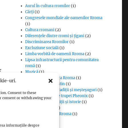
Aurul în cultura rromilor
(1)
Cărți
(1)
Congresele mondiale ale oamenilor Rroma
(1)
Cultura rromani
(2)
Diferențele dintre rromi și țigani
(2)
Discriminarea Rromilor
(1)
Excluziune socială
(1)
Limba vorbită de oamenii Rroma
(2)
Lipsa infrastructurii pentru comunitatea
romă
(1)
r
Muzică
(1)
Proverbe din cultura Rroma
(1)
kie-uri.
Romii și cultul creștin
(1)
Rromii căldărari: tradiții și meșteșuguri
(1)
tion. Consent to these
Rromii în melodiile trupei Pheonix
(1)
our consent or withdrawing your
Rromii slătari: tradiții și istorie
(1)
Sclavia rromilor
(1)
Steagul oamenilor Rroma
(1)
Vlax Romani
(1)
cesa informațiile despre