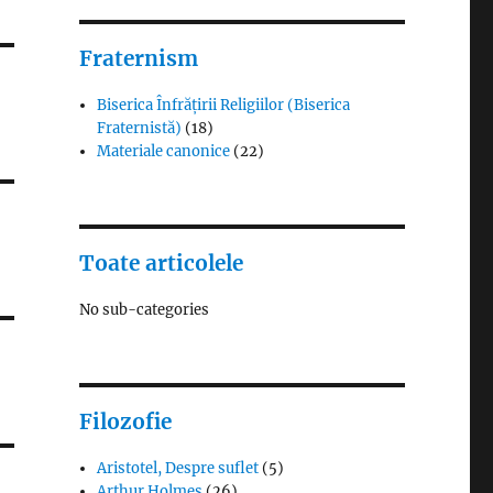
Fraternism
Biserica Înfrățirii Religiilor (Biserica
Fraternistă)
(18)
Materiale canonice
(22)
Toate articolele
No sub-categories
Filozofie
Aristotel, Despre suflet
(5)
Arthur Holmes
(26)