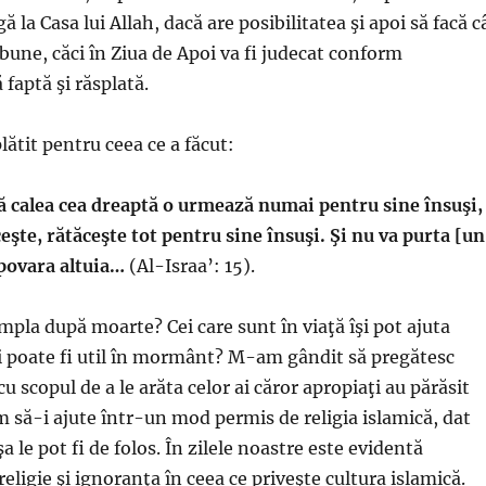
ă la Casa lui Allah, dacă are posibilitatea şi apoi să facă c
bune, căci în Ziua de Apoi va fi judecat conform
 faptă şi răsplată.
plătit pentru ceea ce a făcut:
ă calea cea dreaptă o urmează numai pentru sine însuşi,
ceşte, rătăceşte tot pentru sine însuşi. Şi nu va purta [un
 povara altuia…
(Al-Israa’: 15).
mpla după moarte? Cei care sunt în viaţă îşi pot ajuta
i poate fi util în mormânt? M-am gândit să pregătesc
u scopul de a le arăta celor ai căror apropiaţi au părăsit
m să-i ajute într-un mod permis de religia islamică, dat
a le pot fi de folos. În zilele noastre este evidentă
eligie şi ignoranţa în ceea ce priveşte cultura islamică.