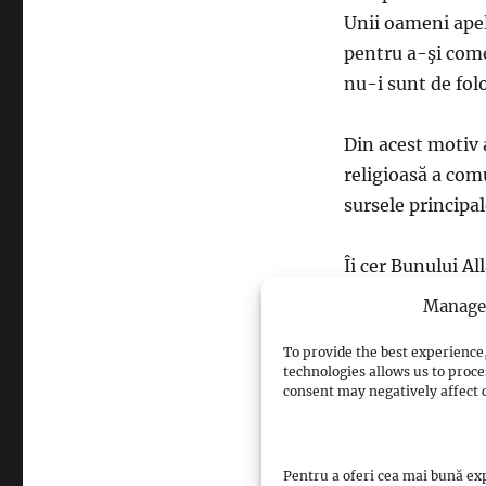
Unii oameni apele
pentru a-şi come
nu-i sunt de folo
Din acest motiv 
religioasă a com
sursele principa
Îi cer Bunului Al
care o vor citi.
Manage 
To provide the best experience,
technologies allows us to proce
consent may negatively affect c
sursa: islamrom
Pentru a oferi cea mai bună exp
Views: 2