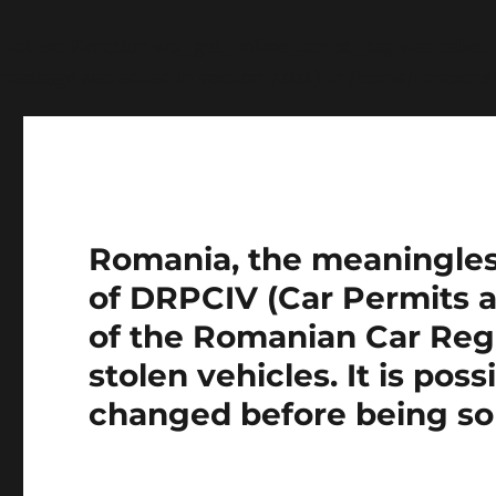
Notice
: Function wp_get_inline_script_tag was called
message was added in version 7.0.0.) in
/home/farasens
Romania, the meaningless 
of DRPCIV (Car Permits a
of the Romanian Car Regi
stolen vehicles. It is pos
changed before being so