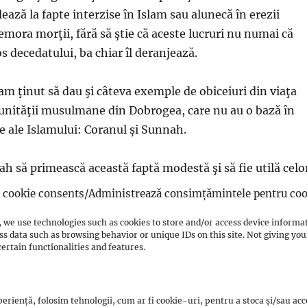
ază la fapte interzise în Islam sau alunecă în erezii
mora morţii, fără să ştie că aceste lucruri nu numai că
s decedatului, ba chiar îl deranjează.
am ţinut să dau şi câteva exemple de obiceiuri din viaţa
unităţii musulmane din Dobrogea, care nu au o bază în
le ale Islamului: Coranul şi Sunnah.
lah să primească această faptă modestă şi să fie utilă celo
cookie consents/Administrează consimțămintele pentru coo
 we use technologies such as cookies to store and/or access device informa
ss data such as browsing behavior or unique IDs on this site. Not giving y
ertain functionalities and features.
ania.ro
Source Link
eriență, folosim tehnologii, cum ar fi cookie-uri, pentru a stoca și/sau ac