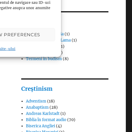
entul de navigare sau ID-uri
 negative asupra unor anumite
Budism
Budismul în Japonia
(1)
W PREFERENCES
Interviuri cu Dalai Lama
(1)
Meditația budistă
(1)
 site-ului
Patriarhi Tiantai
(1)
Termeni în budism
(8)
Creștinism
Adventism
(18)
Anabaptism
(28)
Andreas Karlstadt
(1)
Biblia în format audio
(70)
Biserica Angliei
(4)