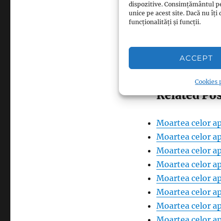
dispozitive. Consimțământul p
unice pe acest site. Dacă nu î
funcționalități și funcții.
Facebook
Pinterest
0
ACCEPT
LinkedIn
0
Cookies p
Related Pos
Moartea celor ap
Moartea celor ap
Moartea celor ap
Moartea celor ap
Moartea celor ap
Moartea celor ap
Moartea celor ap
Moartea celor ap