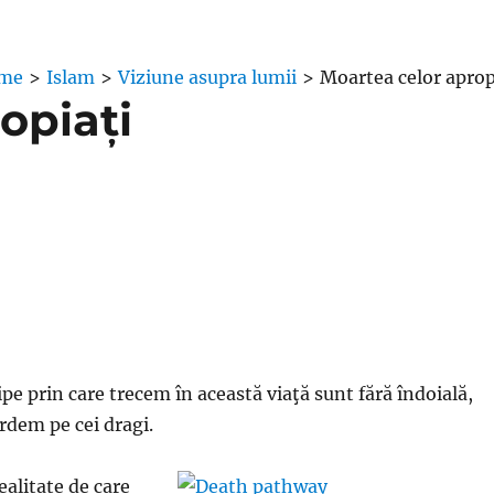
me
>
Islam
>
Viziune asupra lumii
>
Moartea celor aprop
opiați
ipe prin care trecem în această viaţă sunt fără îndoială,
ierdem pe cei dragi.
ealitate de care