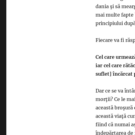
dania şi să mearg
mai multe fapte 
principiului după
Fiecare va fi răs
Cel care urmeaz
iar cel care rătă
suflet] încărcat
Dar ce se va întâ
morţii? Ce le ma
această broşură c
această viaţă cu
fiind că numai aş
îndepărtarea de r