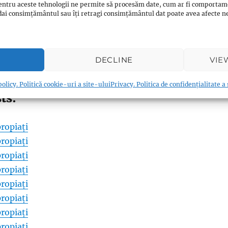
entru aceste tehnologii ne permite să procesăm date, cum ar fi comportam
ți dai consimțământul sau îți retragi consimțământul dat poate avea afecte
0
Twitter/X
0
WhatsApp
0
Email
0
Messenger
0
Reddit
0
DECLINE
VIE
0
Print
0
Viber
0
Shares
olicy. Politică cookie-uri a site-ului
Privacy. Politica de confidențialitate a
ts:
ropiați
ropiați
ropiați
ropiați
ropiați
ropiați
ropiați
ropiați