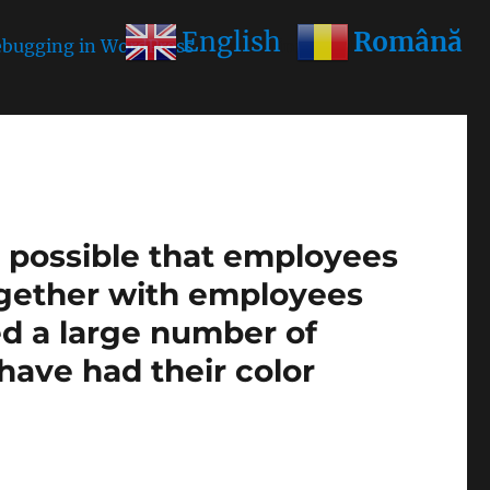
Română
English
bugging in WordPress
for more information. (This
is possible that employees
ogether with employees
ed a large number of
1 have had their color