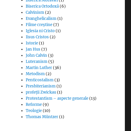
Biserica Moraviei
(1)
Biserica Ortodoxă
(6)
Calvinism
(2)
Evanghelicalism
(1)
Filme creștine
(7)
Iglesia ni Cristo
(1)
Iisus Cristos
(2)
Istorie
(1)
Jan Hus
(7)
John Calvin
(3)
Luteranism
(5)
Martin Luther
(36)
Metodism
(2)
Penticostalism
(3)
Presbiterianism
(1)
profeții Zwickau
(1)
Protestantism – aspecte generale
(13)
Reforme
(9)
Teologie
(10)
Thomas Müntzer
(1)