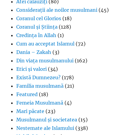
Atei călăuziți
(80)
Considerații ale noilor musulmani
(45)
Coranul cel Glorios
(18)
Coranul și Știința
(128)
Credința în Allah
(1)
Cum au acceptat Islamul
(72)
Dania – Zakah
(3)
Din viața musulmanului
(162)
Etici și valori
(34)
Există Dumnezeu?
(178)
Familia musulmană
(21)
Featured
(18)
Femeia Musulmană
(4)
Mari păcate
(23)
Musulmanul și societatea
(15)
Nestemate ale Islamului
(338)