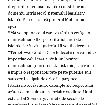
nu este rezultatul coerciției. Respectarea
drepturilor nemusulmanilor constituie un
domeniu intrinsec al sistemului legislativ
islamic. S-a relatat că profetul Muhammed a
spus :
“Mă voi opune celui care va răni un cetățean
nemusulman aflat pe teritoriul unui stat
islamic, iar în Ziua Judecății îi voi fi adversar.”
“Temeți-vă, când în Ziua Judecății mă voi ridica
împotriva celui care a rănit un locuitor
nemusulman (dintr-un stat islamic) sau care i-
a impus o responsabilitate peste puterile sale
sau care l-a lipsit de orice îi aparținea.”
Istoria ne oferă multe exemple ale respectului
arătat de musulmani celorlalte credințe. Unul
este cel al Spaniei guvernată de secole de