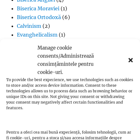
Biserica Moraviei
(1)
Biserica Ortodoxă
(6)
Calvinism
(2)
Evanghelicalism
(1)
Filme creștine
(7)
Manage cookie
Iglesia ni Cristo
(1)
consents/Administrează
Iisus Cristos
(2)
consimțămintele pentru
Istorie
(1)
cookie-uri.
Jan Hus
(7)
To provide the best experience, we use technologies such as cookies
to store and/or access device information. Consent to these
John Calvin
(3)
technologies allows us to process data such as browsing behavior or
Luteranism
(5)
unique IDs on this site. Not giving your consent or withdrawing
your consent may negatively affect certain functionalities and
Martin Luther
(36)
features.
Metodism
(2)
Penticostalism
(3)
Presbiterianism
(1)
Pentru a oferi cea mai bună experiență, folosim tehnologii, cum ar
fi cookie-uri, pentru a stoca și/sau accesa informațiile despre
profeții Zwickau
(1)