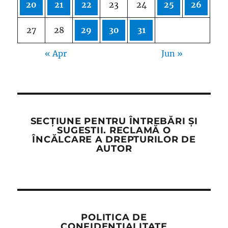
20
21
22
23
24
25
26
27
28
29
30
31
« Apr
Jun »
SECȚIUNE PENTRU ÎNTREBĂRI ȘI
SUGESTII. RECLAMĂ O
ÎNCĂLCARE A DREPTURILOR DE
AUTOR
POLITICA DE
CONFIDENȚIALITATE