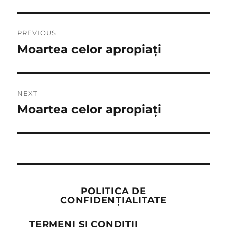
Post
PREVIOUS
navigation
Moartea celor apropiați
Previous
post:
NEXT
Moartea celor apropiați
Next
post:
POLITICA DE
CONFIDENȚIALITATE
TERMENI ȘI CONDIȚII