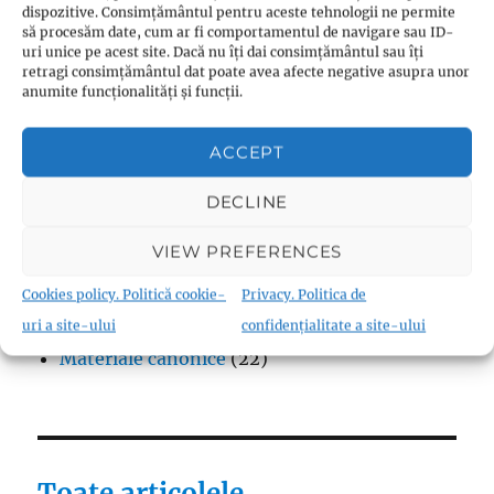
dispozitive. Consimțământul pentru aceste tehnologii ne permite
Protestantism – aspecte generale
(13)
să procesăm date, cum ar fi comportamentul de navigare sau ID-
uri unice pe acest site. Dacă nu îți dai consimțământul sau îți
Reforme
(9)
retragi consimțământul dat poate avea afecte negative asupra unor
Teologie
(10)
anumite funcționalități și funcții.
Thomas Müntzer
(1)
ACCEPT
DECLINE
Fraternism
VIEW PREFERENCES
Biserica Înfrățirii Religiilor (Biserica
Cookies policy. Politică cookie-
Privacy. Politica de
Fraternistă)
(18)
uri a site-ului
confidențialitate a site-ului
Materiale canonice
(22)
Toate articolele