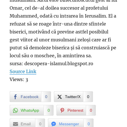
musulmani. Altul este binecunoscutul gest al lui
Omar, cel de-al doilea succesor al profetului
Muhammed, odată cu intrarea în Ierusalim. El a
refuzat să se roage într-una dintre sfintele
biserici, motivând că previne astfel posibilul
gest viitor al unor musulmani zeloși care ar fi
putut să demoleze biserica și să construiască pe
locul său o moschee, în amintirea sa.
sursa: descopera-islamul.blogspot.ro
Source Link
Views: 3
Facebook
0
Twitter/X
0
WhatsApp
0
Pinterest
0
Email
0
Messenger
0