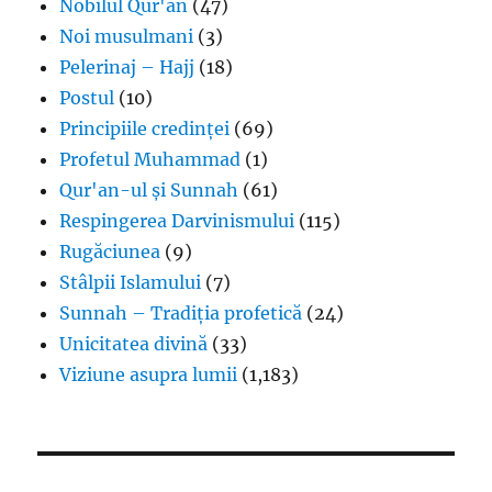
Nobilul Qur'an
(47)
Noi musulmani
(3)
Pelerinaj – Hajj
(18)
Postul
(10)
Principiile credinței
(69)
Profetul Muhammad
(1)
Qur'an-ul și Sunnah
(61)
Respingerea Darvinismului
(115)
Rugăciunea
(9)
Stâlpii Islamului
(7)
Sunnah – Tradiția profetică
(24)
Unicitatea divină
(33)
Viziune asupra lumii
(1,183)