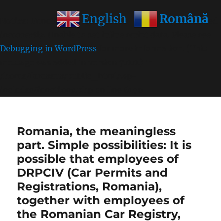
Română
English
Notice
: Function wp_get_inline_script_tag was called
incorrectly
. Unable to set inline script data. Please see
Debugging in WordPress
for more information. (This
message was added in version 7.0.0.) in
/home/farasens/public_html/wp-
includes/functions.php
on line
6170
Romania, the meaningless
part. Simple possibilities: It is
possible that employees of
DRPCIV (Car Permits and
Registrations, Romania),
together with employees of
the Romanian Car Registry,