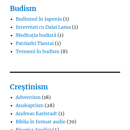
Budism
Budismul în Japonia
(1)
Interviuri cu Dalai Lama
(1)
Meditația budistă
(1)
Patriarhi Tiantai
(1)
Termeni în budism
(8)
Creștinism
Adventism
(18)
Anabaptism
(28)
Andreas Karlstadt
(1)
Biblia în format audio
(70)
Biserica Angliei
(4)