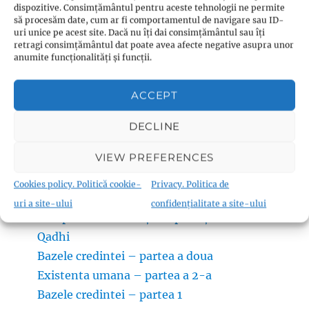
dispozitive. Consimțământul pentru aceste tehnologii ne permite
să procesăm date, cum ar fi comportamentul de navigare sau ID-
uri unice pe acest site. Dacă nu îți dai consimțământul sau îți
retragi consimțământul dat poate avea afecte negative asupra unor
anumite funcționalități și funcții.
CONTACT
ACCEPT
DECLINE
VIEW PREFERENCES
Ultimele articole:
Cookies policy. Politică cookie-
Privacy. Politica de
Cum împlinesc rugăciunea – video
uri a site-ului
confidențialitate a site-ului
Comportamentul față de părinți – Yasir
Qadhi
Bazele credintei – partea a doua
Existenta umana – partea a 2-a
Bazele credintei – partea 1