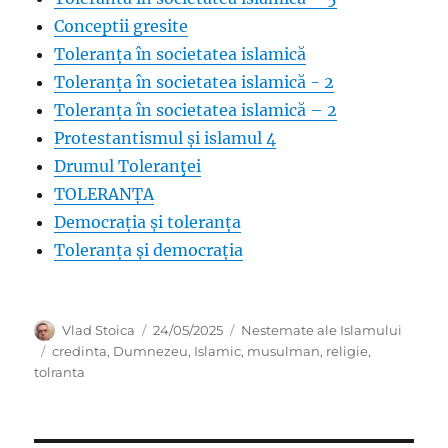
Conceptii gresite
Toleranța în societatea islamică
Toleranța în societatea islamică - 2
Toleranța în societatea islamică – 2
Protestantismul și islamul 4
Drumul Toleranţei
TOLERANȚA
Democrația și toleranța
Toleranța și democrația
Author
Posted
Categories
Vlad Stoica
24/05/2025
Nestemate ale Islamului
on
Tags
credinta
,
Dumnezeu
,
Islamic
,
musulman
,
religie
,
tolranta