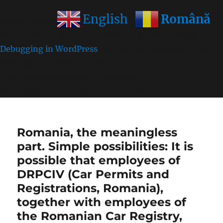
Română
English
Notice
: Function wp_get_inline_script_tag was called
incorrectly
. Unable to set inline script data. Please see
Debugging in WordPress
for more information. (This
message was added in version 7.0.0.) in
/home/farasens/public_html/wp-
includes/functions.php
on line
6170
Romania, the meaningless
part. Simple possibilities: It is
possible that employees of
DRPCIV (Car Permits and
Registrations, Romania),
together with employees of
the Romanian Car Registry,