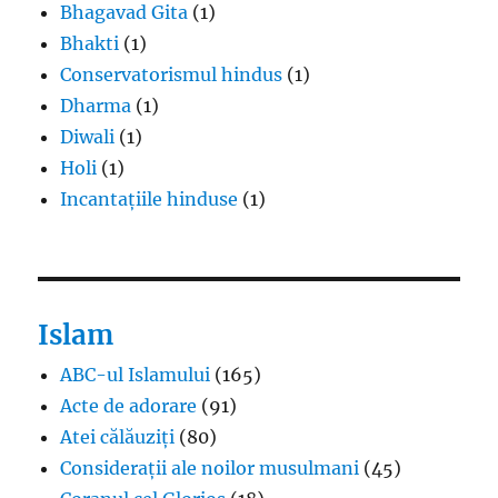
Bhagavad Gita
(1)
Bhakti
(1)
Conservatorismul hindus
(1)
Dharma
(1)
Diwali
(1)
Holi
(1)
Incantațiile hinduse
(1)
Islam
ABC-ul Islamului
(165)
Acte de adorare
(91)
Atei călăuziți
(80)
Considerații ale noilor musulmani
(45)