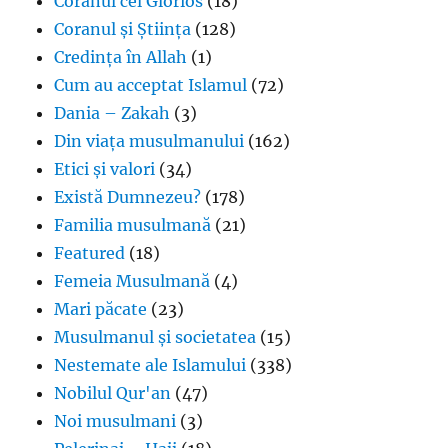
Coranul cel Glorios
(18)
Coranul și Știința
(128)
Credința în Allah
(1)
Cum au acceptat Islamul
(72)
Dania – Zakah
(3)
Din viața musulmanului
(162)
Etici și valori
(34)
Există Dumnezeu?
(178)
Familia musulmană
(21)
Featured
(18)
Femeia Musulmană
(4)
Mari păcate
(23)
Musulmanul și societatea
(15)
Nestemate ale Islamului
(338)
Nobilul Qur'an
(47)
Noi musulmani
(3)