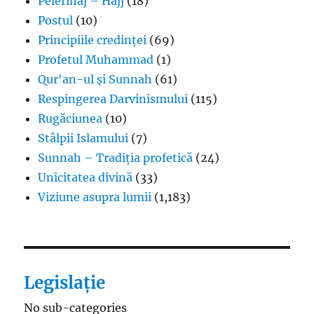
Pelerinaj – Hajj
(18)
Postul
(10)
Principiile credinței
(69)
Profetul Muhammad
(1)
Qur'an-ul și Sunnah
(61)
Respingerea Darvinismului
(115)
Rugăciunea
(10)
Stâlpii Islamului
(7)
Sunnah – Tradiția profetică
(24)
Unicitatea divină
(33)
Viziune asupra lumii
(1,183)
Legislație
No sub-categories