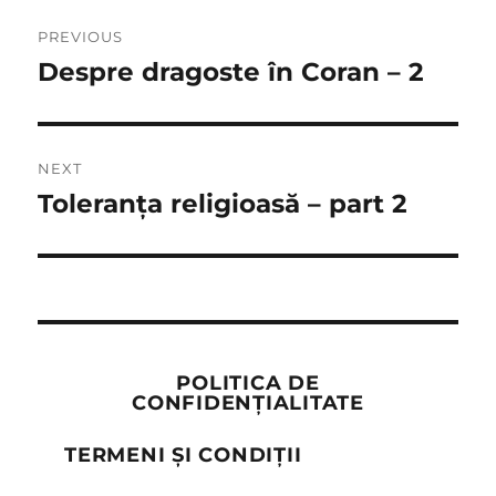
Post
PREVIOUS
navigation
Despre dragoste în Coran – 2
Previous
post:
NEXT
Toleranța religioasă – part 2
Next
post:
POLITICA DE
CONFIDENȚIALITATE
TERMENI ȘI CONDIȚII