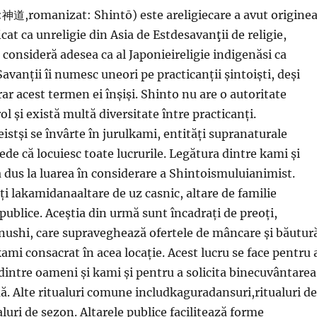
神道,romanizat: Shintō) este areligiecare a avut origine
icat ca unreligie din Asia de Estdesavanţii de religie,
îl consideră adesea ca al Japonieireligie indigenăsi ca
 Savanții îi numesc uneori pe practicanții șintoiști, deși
rar acest termen ei înșiși. Shinto nu are o autoritate
ol și există multă diversitate între practicanți.
istși se învârte în jurulkami, entități supranaturale
ede că locuiesc toate lucrurile. Legătura dintre kami și
 dus la luarea în considerare a Shintoismuluianimist.
i lakamidanaaltare de uz casnic, altare de familie
publice. Aceștia din urmă sunt încadrați de preoți,
nushi, care supraveghează ofertele de mâncare și băutur
kami consacrat în acea locație. Acest lucru se face pentru 
dintre oameni și kami și pentru a solicita binecuvântarea
ă. Alte ritualuri comune includkaguradansuri,ritualuri de
valuri de sezon. Altarele publice facilitează forme