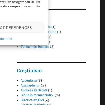
entul de navigare sau ID-uri
 negative asupra unor anumite
Budism
n
Budismul în Japonia
(1)
W PREFERENCES
Interviuri cu Dalai Lama
(1)
Meditația budistă
(1)
 site-ului
Patriarhi Tiantai
(1)
Termeni în budism
(8)
Creștinism
Adventism
(18)
Anabaptism
(28)
Andreas Karlstadt
(1)
Biblia în format audio
(70)
Biserica Angliei
(4)