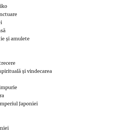
miko
sanctuare
i
asă
ție și amulete
 trecere
pirituală și vindecarea
timpurie
ra
 Imperiul Japoniei
oniei