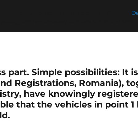
incorrectly
. Unable to set inline script data. Please see
De
/public_html/wp-includes/functions.php
on line
6170
part. Simple possibilities: It 
nd Registrations, Romania), t
stry, have knowingly register
sible that the vehicles in point 
ld.