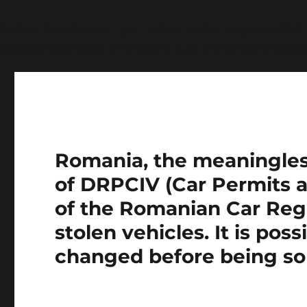
Notice
: Function wp_get_inline_script_tag was called
message was added in version 7.0.0.) in
/home/farasens
Romania, the meaningless 
of DRPCIV (Car Permits a
of the Romanian Car Regi
stolen vehicles. It is pos
changed before being so