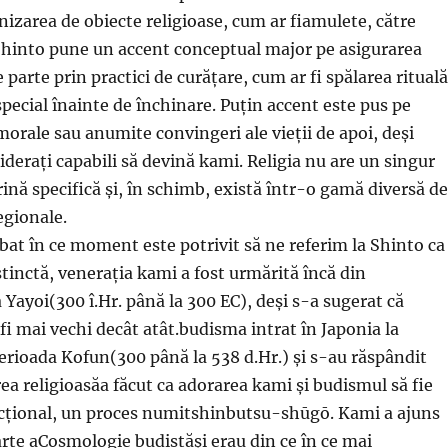
nizarea de obiecte religioase, cum ar fiamulete, către
. Shinto pune un accent conceptual major pe asigurarea
e parte prin practici de curățare, cum ar fi spălarea rituală
special înainte de închinare. Puțin accent este pus pe
orale sau anumite convingeri ale vieții de apoi, deși
iderați capabili să devină kami. Religia nu are un singur
rină specifică și, în schimb, există într-o gamă diversă de
egionale.
zbat în ce moment este potrivit să ne referim la Shinto ca
istinctă, venerația kami a fost urmărită încă din
 Yayoi(300 î.Hr. până la 300 EC), deși s-a sugerat că
fi mai vechi decât atât.budisma intrat în Japonia la
perioada Kofun(300 până la 538 d.Hr.) și s-au răspândit
rea religioasăa făcut ca adorarea kami și budismul să fie
ncțional, un proces numitshinbutsu-shūgō. Kami a ajuns
parte aCosmologie budistăși erau din ce în ce mai