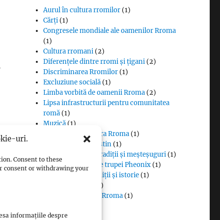
Aurul în cultura rromilor
(1)
Cărți
(1)
Congresele mondiale ale oamenilor Rroma
(1)
Cultura rromani
(2)
Diferențele dintre rromi și țigani
(2)
i
Discriminarea Rromilor
(1)
Excluziune socială
(1)
Limba vorbită de oamenii Rroma
(2)
Lipsa infrastructurii pentru comunitatea
romă
(1)
Muzică
(1)
Proverbe din cultura Rroma
(1)
kie-uri.
Romii și cultul creștin
(1)
Rromii căldărari: tradiții și meșteșuguri
(1)
tion. Consent to these
Rromii în melodiile trupei Pheonix
(1)
our consent or withdrawing your
0
Rromii slătari: tradiții și istorie
(1)
Sclavia rromilor
(1)
e
Steagul oamenilor Rroma
(1)
Vlax Romani
(1)
cesa informațiile despre