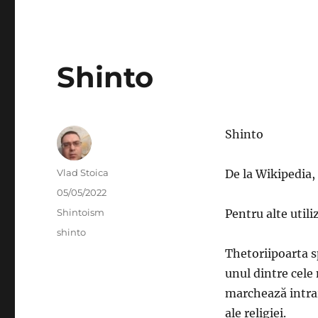
Shinto
Shinto
Author
Vlad Stoica
De la Wikipedia,
Posted
05/05/2022
on
Categories
Shintoism
Pentru alte util
Tags
shinto
Thetoriipoarta s
unul dintre cele
marchează intrar
ale religiei.