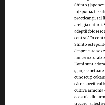
Shinto (japonez:
inJaponia. Clasif
practicanții săi 
areligia naturii.
adepții folosesc 
centrală în contr
Shinto estepolite
despre care se cr
lumea naturală a
Kami sunt adoraț
șijinjasanctuare 
cunoscuți cakan
către specificul 
cultiva armonia 
acestuia din urm
trecere, și festi