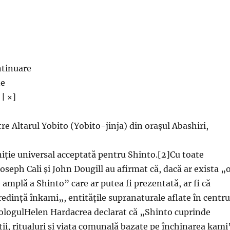
ntinuare
ne
 | ×]
tre Altarul Yobito (Yobito-jinja) din orașul Abashiri,
niție universal acceptată pentru Shinto.[2]Cu toate
Joseph Cali și John Dougill au afirmat că, dacă ar exista „
 amplă a Shinto” care ar putea fi prezentată, ar fi că
redință înkami„, entitățile supranaturale aflate în centru
nologulHelen Hardacrea declarat că „Shinto cuprinde
ții, ritualuri și viața comunală bazate pe închinarea kami