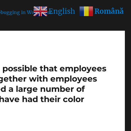
Română
English
bugging in WordPress
for more information. (This
is possible that employees
ogether with employees
ed a large number of
1 have had their color