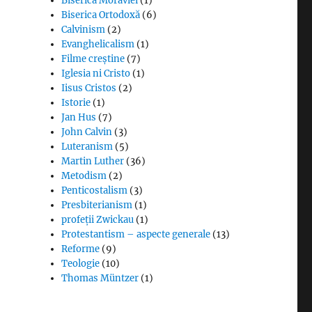
Biserica Moraviei
(1)
Biserica Ortodoxă
(6)
Calvinism
(2)
Evanghelicalism
(1)
Filme creștine
(7)
Iglesia ni Cristo
(1)
Iisus Cristos
(2)
Istorie
(1)
Jan Hus
(7)
John Calvin
(3)
Luteranism
(5)
Martin Luther
(36)
Metodism
(2)
Penticostalism
(3)
Presbiterianism
(1)
profeții Zwickau
(1)
Protestantism – aspecte generale
(13)
Reforme
(9)
Teologie
(10)
Thomas Müntzer
(1)