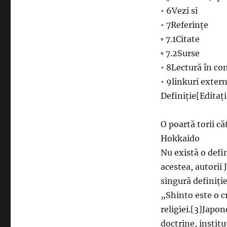
• 6Vezi si
• 7Referințe
◦ 7.1Citate
◦ 7.2Surse
• 8Lectură în co
• 9linkuri exter
Definiție[Editați
O poartă torii că
Hokkaido
Nu există o defi
acestea, autorii 
singură definiție
„Shinto este o c
religiei.[3]Japo
doctrine, institu