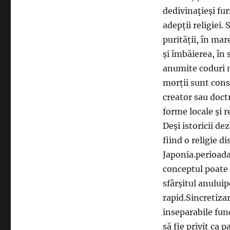
dedivinaţieși fur
adepții religiei
purității, în mar
și îmbăierea, în 
anumite coduri m
morții sunt cons
creator sau doct
forme locale și r
Deși istoricii de
fiind o religie d
Japonia.perioada
conceptul poate 
sfârșitul anului
rapid.Sincretiza
inseparabile fu
să fie privit ca 