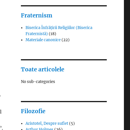
Fraternism
Biserica Înfrățirii Religiilor (Biserica
Fraternistă)
(18)
Materiale canonice
(22)
Toate articolele
No sub-categories
o
Filozofie
l
Aristotel, Despre suflet
(5)
”.
Arthur Holmes
(26)