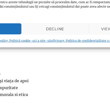
entru aceste tehnologii ne permite să procesăm date, cum ar fi comportam
la activități budiste, în special la festivaluri, reflectând o
ți dai consimțământul sau îți retragi consimțământul dat poate avea afecte
ncultură japonezăcă convingerile și practicile diferitelor
e să fie exclusive. Aspecte de Shinto au fost încorporate î
cări religioase japoneze.
DECLINE
VIE
olicy. Politică cookie-uri a site-ului
Privacy. Politica de confidențialitate a
e
și viața de apoi
impuritate
morala si etica