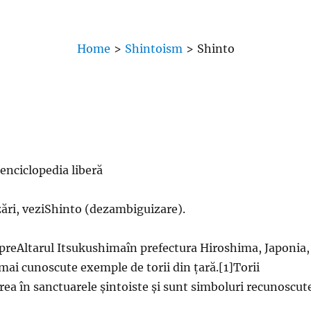
Home
>
Shintoism
>
Shinto
 enciclopedia liberă
izări, veziShinto (dezambiguizare).
preAltarul Itsukushimaîn prefectura Hiroshima, Japonia,
 mai cunoscute exemple de torii din țară.[1]Torii
ea în sanctuarele șintoiste și sunt simboluri recunoscut