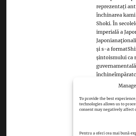
reprezentați ant
închinarea kami 
Shoki. În secole
imperială a Japo
Japonianaţionali
și s-a formatShin
șintoismului ca r
guvernamentală t
închineîmpăratc
începutul secolul
Manage 
de Est. În urma 
To provide the best experience,
fost formalsepar
technologies allows us to proce
Shinto se găseșt
consent may negatively affect c
de altare publice
vedere numeric, 
Pentru a oferi cea mai bună exp
budismul. Cea mai