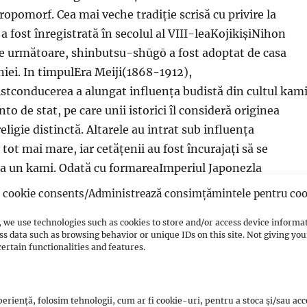
ropomorf. Cea mai veche tradiție scrisă cu privire la
a fost înregistrată în secolul al VIII-leaKojikișiNihon
le următoare, shinbutsu-shūgō a fost adoptat de casa
niei. In timpulEra Meiji(1868-1912),
stconducerea a alungat influența budistă din cultul kam
to de stat, pe care unii istorici îl consideră originea
eligie distinctă. Altarele au intrat sub influența
ot mai mare, iar cetățenii au fost încurajați să se
a un kami. Odată cu formareaImperiul Japonezla
ui al XX-lea, Shinto a fost exportat în alte zone din Asia
cookie consents/Administrează consimțămintele pentru coo
înfrângerii Japoniei înAl doilea război mondial, Shinto a
 we use technologies such as cookies to store and/or access device informa
at de stat.
ss data such as browsing behavior or unique IDs on this site. Not giving y
e în principal în Japonia, unde există aproximativ 100.00
ertain functionalities and features.
, deși practicanții se găsesc și în străinătate. Din punct d
este cea mai mare religie a Japoniei, a doua fiind
eriență, folosim tehnologii, cum ar fi cookie-uri, pentru a stoca și/sau ac
 mare parte a populației țării participă atât la activități