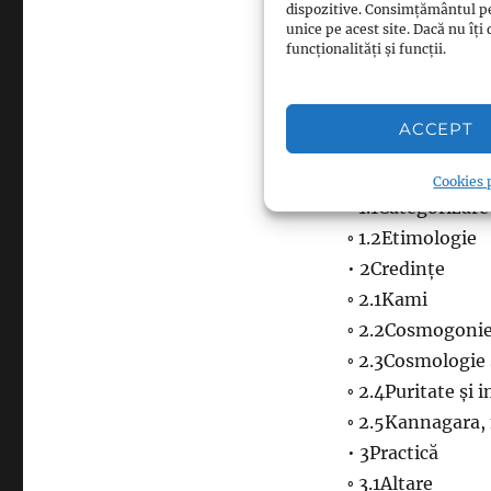
dispozitive. Consimțământul p
șintoiste, cât și 
unice pe acest site. Dacă nu î
funcționalități și funcții.
viziune comună î
religii nu trebui
diverseNoile miș
ACCEPT
Cuprins
• 1Definiție
Cookies p
◦ 1.1Categorizare
◦ 1.2Etimologie
• 2Credințe
◦ 2.1Kami
◦ 2.2Cosmogoni
◦ 2.3Cosmologie 
◦ 2.4Puritate și 
◦ 2.5Kannagara, 
• 3Practică
◦ 3.1Altare