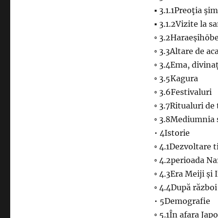
▪ 3.1.1Preoţia şi
▪ 3.1.2Vizite la 
◦ 3.2Haraeșihōbe
◦ 3.3Altare de ac
◦ 3.4Ema, divina
◦ 3.5Kagura
◦ 3.6Festivaluri
◦ 3.7Ritualuri de
◦ 3.8Mediumnia s
• 4Istorie
◦ 4.1Dezvoltare 
◦ 4.2perioada Na
◦ 4.3Era Meiji și
◦ 4.4După război
• 5Demografie
◦ 5.1În afara Jap