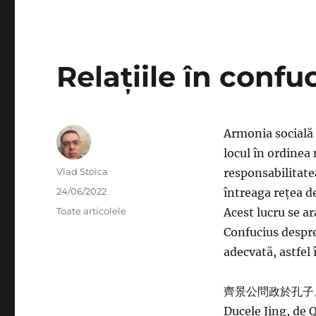
Relațiile în conf
Armonia socială r
locul în ordinea 
Author
Vlad Stoica
responsabilitatea
Posted
24/06/2022
întreaga rețea de
on
Categories
Toate articolele
Acest lucru se ar
Confucius despre
adecvată, astfel
齊景公問政於孔子
Ducele Jing, de 