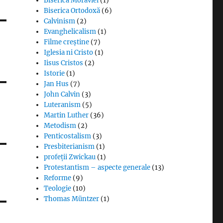
Biserica Moraviei
(1)
Biserica Ortodoxă
(6)
Calvinism
(2)
Evanghelicalism
(1)
Filme creștine
(7)
Iglesia ni Cristo
(1)
Iisus Cristos
(2)
Istorie
(1)
Jan Hus
(7)
John Calvin
(3)
Luteranism
(5)
Martin Luther
(36)
Metodism
(2)
Penticostalism
(3)
Presbiterianism
(1)
profeții Zwickau
(1)
Protestantism – aspecte generale
(13)
Reforme
(9)
Teologie
(10)
Thomas Müntzer
(1)