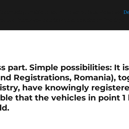
incorrectly
. Unable to set inline script data. Please see
De
/public_html/wp-includes/functions.php
on line
6170
part. Simple possibilities: It 
nd Registrations, Romania), t
stry, have knowingly register
sible that the vehicles in point 
ld.