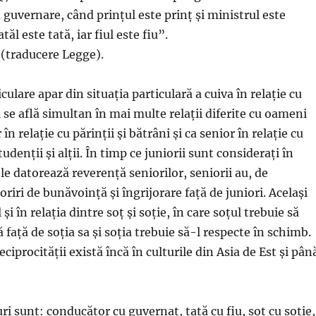
 guvernare, când prințul este prinț și ministrul este
ăl este tată, iar fiul este fiu”.
 (traducere Legge).
iculare apar din situația particulară a cuiva în relație cu
ul se află simultan în mai multe relații diferite cu oameni
r în relație cu părinții și bătrâni și ca senior în relație cu
tudenții și alții. În timp ce juniorii sunt considerați în
le datorează reverență seniorilor, seniorii au, de
iri de bunăvoință și îngrijorare față de juniori. Același
 și în relația dintre soț și soție, în care soțul trebuie să
față de soția sa și soția trebuie să-l respecte în schimb.
ciprocității există încă în culturile din Asia de Est și pân
ri sunt: ​​conducător cu guvernat, tată cu fiu, soț cu soție,