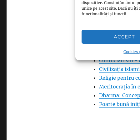
dispozitive. Consimțământul p
Confucianism - 
unice pe acest site. Dacă nu î
funcționalități și funcții.
Confucianism - o
România are nevo
Confucianism
ACCEPT
UMANITATEA A
Un documentar 
Cookies p
Confucianism - o
Civilizația islam
Religie pentru c
Meritocrația în
Dharma: Conceptu
Foarte bună iniț