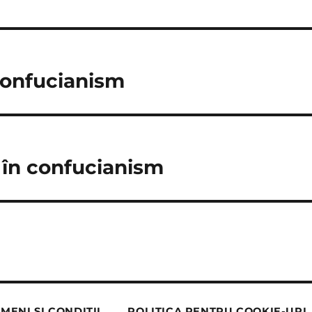
confucianism
în confucianism
MENI ȘI CONDIȚII
POLITICA PENTRU COOKIE-URI