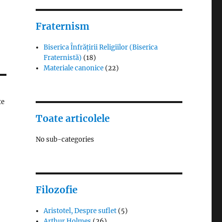
Fraternism
Biserica Înfrățirii Religiilor (Biserica
Fraternistă)
(18)
Materiale canonice
(22)
te
Toate articolele
No sub-categories
Filozofie
Aristotel, Despre suflet
(5)
Arthur Holmes
(26)