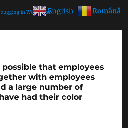
Română
English
bugging in WordPress
for more information. (This
is possible that employees
ogether with employees
ed a large number of
1 have had their color