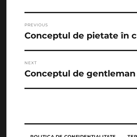
Post
PREVIOUS
navigation
Conceptul de pietate în 
Previous
post:
NEXT
Conceptul de gentleman 
Next
post:
POLITICA DE CONFIDENȚIALITATE
TER