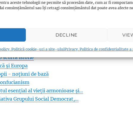
entru aceste tehnologii ne permite să procesăm date, cum ar fi comportam
rectificarea numelor
ți dai consimțământul sau îți retragi consimțământul dat poate avea afecte
rganizare și liturghie
ie de obiective de ţară
DECLINE
VIE
RE NEVOIE DE MODELE
despre Islam
olicy. Politică cookie-uri a site-ului
Privacy. Politica de confidențialitate a
 scurtă istorie
ică și Europa
opii - noțiuni de bază
 confucianism
l esențial al vieții armonioase și…
iativa Grupului Social Democrat,…