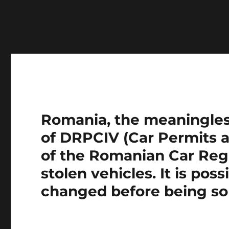
Notice
: Function wp_get_inline_script_tag was called
message was added in version 7.0.0.) in
/home/farasens
Romania, the meaningless 
of DRPCIV (Car Permits a
of the Romanian Car Regi
stolen vehicles. It is pos
changed before being so