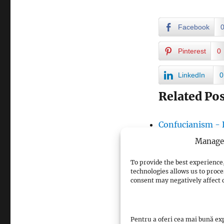
Facebook
Pinterest
0
LinkedIn
0
Related Pos
Confucianism - D
Conceptul de ge
Manage 
Conceptul de loi
To provide the best experience,
Confucianism - 
technologies allows us to proce
Confucianism - m
consent may negatively affect c
Confucianism - 
Textele de bază 
Pentru a oferi cea mai bună exp
Conceptul de pie