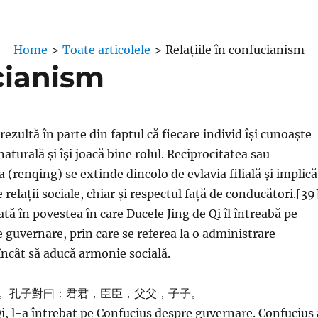
Home
>
Toate articolele
>
Relațiile în confucianism
ucianism
ezultă în parte din faptul că fiecare individ își cunoaște
naturală și își joacă bine rolul. Reciprocitatea sau
 (renqing) se extinde dincolo de evlavia filială și implică
 relații sociale, chiar și respectul față de conducători.[39
ată în povestea în care Ducele Jing de Qi îl întreabă pe
 guvernare, prin care se referea la o administrare
 încât să aducă armonie socială.
。孔子對曰：君君，臣臣，父父，子子。
Qi, l-a întrebat pe Confucius despre guvernare. Confucius 