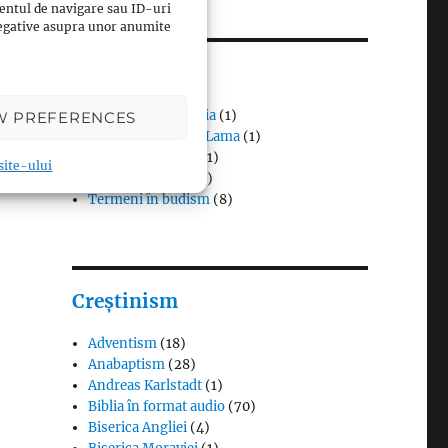
entul de navigare sau ID-uri
 negative asupra unor anumite
Budism
Budismul în Japonia
(1)
W PREFERENCES
Interviuri cu Dalai Lama
(1)
Meditația budistă
(1)
 site-ului
Patriarhi Tiantai
(1)
Termeni în budism
(8)
Creștinism
Adventism
(18)
Anabaptism
(28)
Andreas Karlstadt
(1)
Biblia în format audio
(70)
Biserica Angliei
(4)