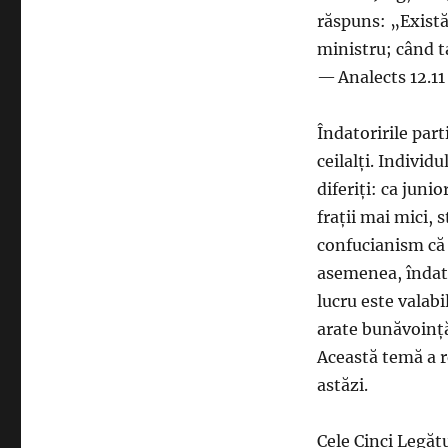
răspuns: „Există
ministru; când tat
— Analects 12.11
Îndatoririle part
ceilalți. Individ
diferiți: ca junio
frații mai mici, s
confucianism că 
asemenea, îndator
lucru este valabil
arate bunăvoință 
Această temă a re
astăzi.
Cele Cinci Legătu