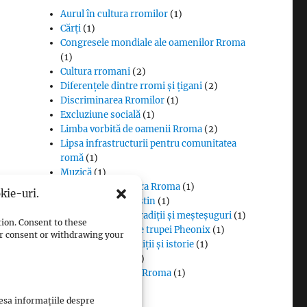
Aurul în cultura rromilor
(1)
Cărți
(1)
Congresele mondiale ale oamenilor Rroma
(1)
Cultura rromani
(2)
Diferențele dintre rromi și țigani
(2)
Discriminarea Rromilor
(1)
Excluziune socială
(1)
Limba vorbită de oamenii Rroma
(2)
Lipsa infrastructurii pentru comunitatea
romă
(1)
Muzică
(1)
Proverbe din cultura Rroma
(1)
kie-uri.
Romii și cultul creștin
(1)
Rromii căldărari: tradiții și meșteșuguri
(1)
tion. Consent to these
Rromii în melodiile trupei Pheonix
(1)
our consent or withdrawing your
Rromii slătari: tradiții și istorie
(1)
Sclavia rromilor
(1)
Steagul oamenilor Rroma
(1)
Vlax Romani
(1)
cesa informațiile despre