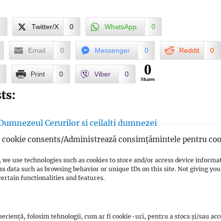
0
Twitter/X
0
WhatsApp
0
Email
0
Messenger
0
Reddit
0
0
Print
0
Viber
0
Shares
ts:
umnezeul Cerurilor și ceilalți dumnezei
ntleman în confucianism
cookie consents/Administrează consimțămintele pentru coo
alitate în confucianism
 we use technologies such as cookies to store and/or access device informa
terminologie
ss data such as browsing behavior or unique IDs on this site. Not giving y
oralitate și etică 2
ertain functionalities and features.
moralitate
ale confucianismului
eriență, folosim tehnologii, cum ar fi cookie-uri, pentru a stoca și/sau ac
tate în confucianism