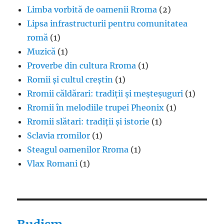
Limba vorbită de oamenii Rroma
(2)
Lipsa infrastructurii pentru comunitatea
romă
(1)
Muzică
(1)
Proverbe din cultura Rroma
(1)
Romii și cultul creștin
(1)
Rromii căldărari: tradiții și meșteșuguri
(1)
Rromii în melodiile trupei Pheonix
(1)
Rromii slătari: tradiții și istorie
(1)
Sclavia rromilor
(1)
Steagul oamenilor Rroma
(1)
Vlax Romani
(1)