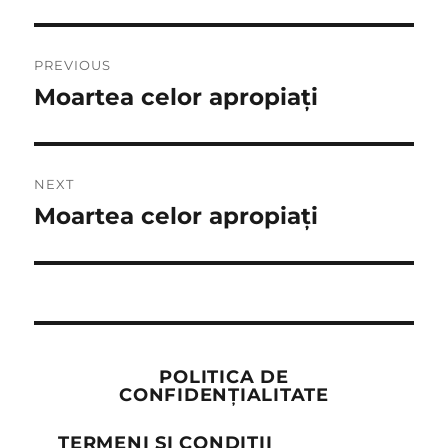
Post
PREVIOUS
navigation
Moartea celor apropiați
Previous
post:
NEXT
Moartea celor apropiați
Next
post:
POLITICA DE
CONFIDENȚIALITATE
TERMENI ȘI CONDIȚII