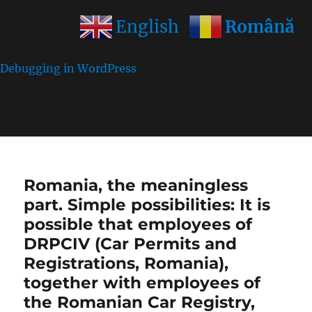
Română
English
Notice
: Function wp_get_inline_script_tag was called
incorrectly
. Unable to set inline script data. Please see
Debugging in WordPress
for more information. (This
message was added in version 7.0.0.) in
/home/farasens/public_html/wp-
includes/functions.php
on line
6170
Romania, the meaningless
part. Simple possibilities: It is
possible that employees of
DRPCIV (Car Permits and
Registrations, Romania),
together with employees of
the Romanian Car Registry,