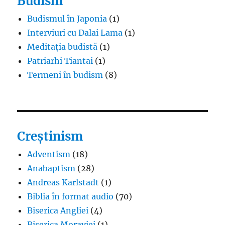
Budism
Budismul în Japonia
(1)
Interviuri cu Dalai Lama
(1)
Meditația budistă
(1)
Patriarhi Tiantai
(1)
Termeni în budism
(8)
Creștinism
Adventism
(18)
Anabaptism
(28)
Andreas Karlstadt
(1)
Biblia în format audio
(70)
Biserica Angliei
(4)
Biserica Moraviei
(1)