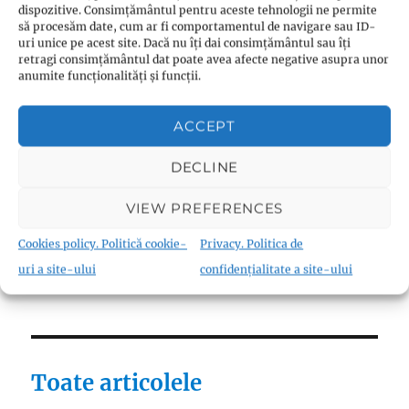
dispozitive. Consimțământul pentru aceste tehnologii ne permite
Reforme
(9)
să procesăm date, cum ar fi comportamentul de navigare sau ID-
uri unice pe acest site. Dacă nu îți dai consimțământul sau îți
Teologie
(10)
retragi consimțământul dat poate avea afecte negative asupra unor
Thomas Müntzer
(1)
anumite funcționalități și funcții.
ACCEPT
DECLINE
Fraternism
VIEW PREFERENCES
Biserica Înfrățirii Religiilor (Biserica
Fraternistă)
(18)
Cookies policy. Politică cookie-
Privacy. Politica de
Materiale canonice
(22)
uri a site-ului
confidențialitate a site-ului
Toate articolele