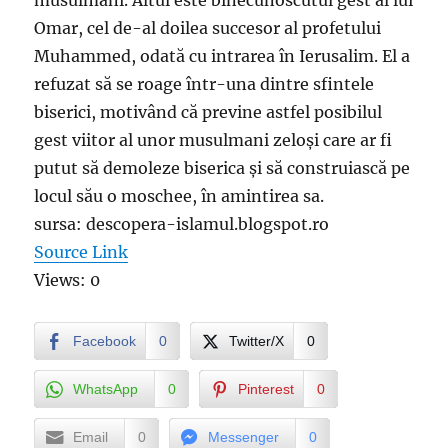
musulmani. Altul este binecunoscutul gest al lui
Omar, cel de-al doilea succesor al profetului
Muhammed, odată cu intrarea în Ierusalim. El a
refuzat să se roage într-una dintre sfintele
biserici, motivând că previne astfel posibilul
gest viitor al unor musulmani zeloși care ar fi
putut să demoleze biserica și să construiască pe
locul său o moschee, în amintirea sa.
sursa: descopera-islamul.blogspot.ro
Source Link
Views: 0
Facebook
0
Twitter/X
0
WhatsApp
0
Pinterest
0
Email
0
Messenger
0