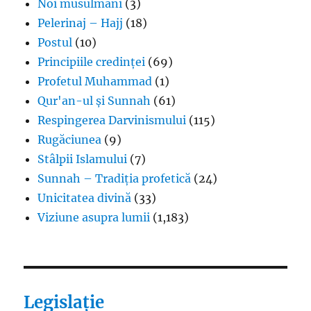
Noi musulmani
(3)
Pelerinaj – Hajj
(18)
Postul
(10)
Principiile credinței
(69)
Profetul Muhammad
(1)
Qur'an-ul și Sunnah
(61)
Respingerea Darvinismului
(115)
Rugăciunea
(9)
Stâlpii Islamului
(7)
Sunnah – Tradiția profetică
(24)
Unicitatea divină
(33)
Viziune asupra lumii
(1,183)
Legislație