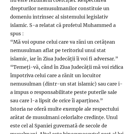
nu este rezultatul coerciției. Respectarea
drepturilor nemusulmanilor constituie un
domeniu intrinsec al sistemului legislativ
islamic. S-a relatat că profetul Muhammed a
spus :
“Mă voi opune celui care va răni un cetățean
nemusulman aflat pe teritoriul unui stat
islamic, iar în Ziua Judecății îi voi fi adversar.”
“Temeți-vă, când în Ziua Judecății mă voi ridica
împotriva celui care a rănit un locuitor
nemusulman (dintr-un stat islamic) sau care i-
a impus o responsabilitate peste puterile sale
sau care l-a lipsit de orice îi aparținea.”
Istoria ne oferă multe exemple ale respectului
arătat de musulmani celorlalte credințe. Unul
este cel al Spaniei guvernată de secole de