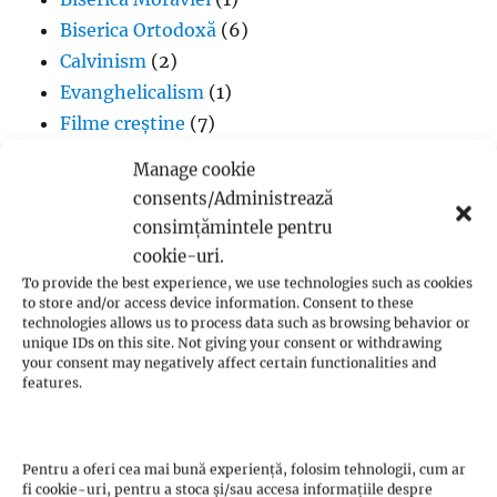
Biserica Ortodoxă
(6)
Calvinism
(2)
Evanghelicalism
(1)
Filme creștine
(7)
Iglesia ni Cristo
(1)
Manage cookie
Iisus Cristos
(2)
consents/Administrează
Istorie
(1)
consimțămintele pentru
Jan Hus
(7)
cookie-uri.
John Calvin
(3)
To provide the best experience, we use technologies such as cookies
to store and/or access device information. Consent to these
Luteranism
(5)
technologies allows us to process data such as browsing behavior or
Martin Luther
(36)
unique IDs on this site. Not giving your consent or withdrawing
your consent may negatively affect certain functionalities and
Metodism
(2)
features.
Penticostalism
(3)
Presbiterianism
(1)
profeții Zwickau
(1)
Pentru a oferi cea mai bună experiență, folosim tehnologii, cum ar
fi cookie-uri, pentru a stoca și/sau accesa informațiile despre
Protestantism – aspecte generale
(13)