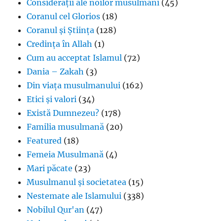
Considerații ale noilor musulmani
(45)
Coranul cel Glorios
(18)
Coranul și Știința
(128)
Credința în Allah
(1)
Cum au acceptat Islamul
(72)
Dania – Zakah
(3)
Din viața musulmanului
(162)
Etici și valori
(34)
Există Dumnezeu?
(178)
Familia musulmană
(20)
Featured
(18)
Femeia Musulmană
(4)
Mari păcate
(23)
Musulmanul și societatea
(15)
Nestemate ale Islamului
(338)
Nobilul Qur'an
(47)