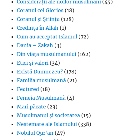
Considerații ale noilor musulmani
(45)
Coranul cel Glorios
(18)
Coranul și Știința
(128)
Credința în Allah
(1)
Cum au acceptat Islamul
(72)
Dania – Zakah
(3)
Din viața musulmanului
(162)
Etici și valori
(34)
Există Dumnezeu?
(178)
Familia musulmană
(21)
Featured
(18)
Femeia Musulmană
(4)
Mari păcate
(23)
Musulmanul și societatea
(15)
Nestemate ale Islamului
(338)
Nobilul Qur'an
(47)