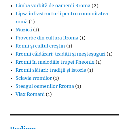
Limba vorbită de oamenii Rroma
(2)
Lipsa infrastructurii pentru comunitatea
romă
(1)
Muzică
(1)
Proverbe din cultura Rroma
(1)
Romii și cultul creștin
(1)
Rromii căldărari: tradiții și meșteșuguri
(1)
Rromii în melodiile trupei Pheonix
(1)
Rromii slătari: tradiții și istorie
(1)
Sclavia rromilor
(1)
Steagul oamenilor Rroma
(1)
Vlax Romani
(1)