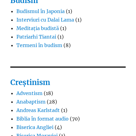
Budism
Budismul în Japonia
(1)
Interviuri cu Dalai Lama
(1)
Meditația budistă
(1)
Patriarhi Tiantai
(1)
Termeni în budism
(8)
Creștinism
Adventism
(18)
Anabaptism
(28)
Andreas Karlstadt
(1)
Biblia în format audio
(70)
Biserica Angliei
(4)
Biserica Moraviei
(1)