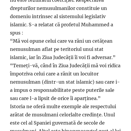
nu este rezultatul coerciției. Respectarea
drepturilor nemusulmanilor constituie un
domeniu intrinsec al sistemului legislativ
islamic. S-a relatat că profetul Muhammed a
spus :
“Mă voi opune celui care va răni un cetățean
nemusulman aflat pe teritoriul unui stat
islamic, iar în Ziua Judecății îi voi fi adversar.”
“Temeți-vă, când în Ziua Judecății mă voi ridica
împotriva celui care a rănit un locuitor
nemusulman (dintr-un stat islamic) sau care i-
a impus o responsabilitate peste puterile sale
sau care l-a lipsit de orice îi aparținea.”
Istoria ne oferă multe exemple ale respectului
arătat de musulmani celorlalte credințe. Unul
este cel al Spaniei guvernată de secole de