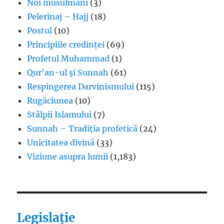
Noi musulmani
(3)
Pelerinaj – Hajj
(18)
Postul
(10)
Principiile credinței
(69)
Profetul Muhammad
(1)
Qur'an-ul și Sunnah
(61)
Respingerea Darvinismului
(115)
Rugăciunea
(10)
Stâlpii Islamului
(7)
Sunnah – Tradiția profetică
(24)
Unicitatea divină
(33)
Viziune asupra lumii
(1,183)
Legislație