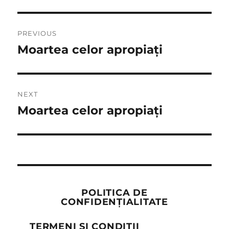
Post
PREVIOUS
navigation
Moartea celor apropiați
Previous
post:
NEXT
Moartea celor apropiați
Next
post:
POLITICA DE
CONFIDENȚIALITATE
TERMENI ȘI CONDIȚII