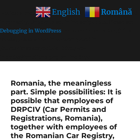
Română
English
Notice
: Function wp_get_inline_script_tag was called
incorrectly
. Unable to set inline script data. Please see
Debugging in WordPress
for more information. (This
message was added in version 7.0.0.) in
/home/farasens/public_html/wp-
includes/functions.php
on line
6170
Romania, the meaningless
part. Simple possibilities: It is
possible that employees of
DRPCIV (Car Permits and
Registrations, Romania),
together with employees of
the Romanian Car Registry,