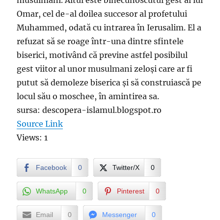
musulmani. Altul este binecunoscutul gest al lui
Omar, cel de-al doilea succesor al profetului
Muhammed, odată cu intrarea în Ierusalim. El a
refuzat să se roage într-una dintre sfintele
biserici, motivând că previne astfel posibilul
gest viitor al unor musulmani zeloși care ar fi
putut să demoleze biserica și să construiască pe
locul său o moschee, în amintirea sa.
sursa: descopera-islamul.blogspot.ro
Source Link
Views: 1
Facebook
0
Twitter/X
0
WhatsApp
0
Pinterest
0
Email
0
Messenger
0