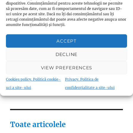
dispozitive. Consimțământul pentru aceste tehnologii ne permite
Reforme
(9)
să procesăm date, cum ar fi comportamentul de navigare sau ID-
uri unice pe acest site. Dacă nu îți dai consimțământul sau îți
Teologie
(10)
retragi consimțământul dat poate avea afecte negative asupra unor
Thomas Müntzer
(1)
anumite funcționalități și funcții.
ACCEPT
DECLINE
Fraternism
VIEW PREFERENCES
Biserica Înfrățirii Religiilor (Biserica
Fraternistă)
(18)
Cookies policy. Politică cookie-
Privacy. Politica de
Materiale canonice
(22)
uri a site-ului
confidențialitate a site-ului
Toate articolele