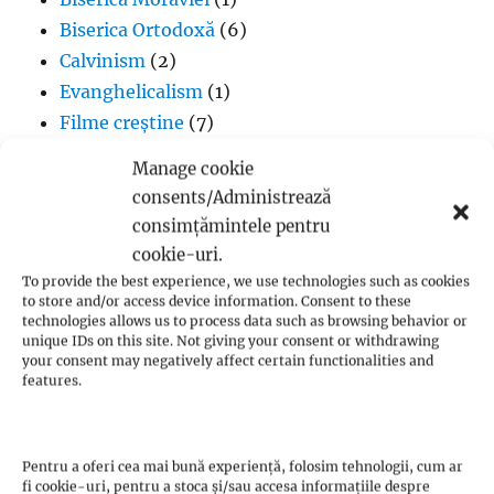
Biserica Ortodoxă
(6)
Calvinism
(2)
Evanghelicalism
(1)
Filme creștine
(7)
Iglesia ni Cristo
(1)
Manage cookie
Iisus Cristos
(2)
consents/Administrează
Istorie
(1)
consimțămintele pentru
Jan Hus
(7)
cookie-uri.
John Calvin
(3)
To provide the best experience, we use technologies such as cookies
to store and/or access device information. Consent to these
Luteranism
(5)
technologies allows us to process data such as browsing behavior or
Martin Luther
(36)
unique IDs on this site. Not giving your consent or withdrawing
your consent may negatively affect certain functionalities and
Metodism
(2)
features.
Penticostalism
(3)
Presbiterianism
(1)
profeții Zwickau
(1)
Pentru a oferi cea mai bună experiență, folosim tehnologii, cum ar
fi cookie-uri, pentru a stoca și/sau accesa informațiile despre
Protestantism – aspecte generale
(13)