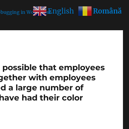
Română
English
bugging in WordPress
for more information. (This
is possible that employees
ogether with employees
ed a large number of
1 have had their color