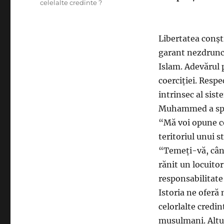
celelalte credinte ?
Libertatea conșt
garant nezdrunc
Islam. Adevărul 
coerciției. Resp
intrinsec al sist
Muhammed a sp
“Mă voi opune ce
teritoriul unui st
“Temeți-vă, când
rănit un locuito
responsabilitate 
Istoria ne oferă
celorlalte credin
musulmani. Altul