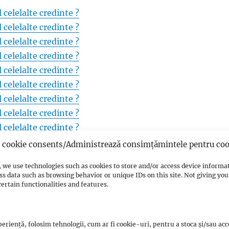
 celelalte credinte ?
 celelalte credinte ?
 celelalte credinte ?
 celelalte credinte ?
 celelalte credinte ?
 celelalte credinte ?
 celelalte credinte ?
 celelalte credinte ?
 celelalte credinte ?
 celelalte credinte ?
cookie consents/Administrează consimțămintele pentru coo
 celelalte credinte ?
 we use technologies such as cookies to store and/or access device informa
 celelalte credinte ?
ss data such as browsing behavior or unique IDs on this site. Not giving y
 celelalte credinte ?
ertain functionalities and features.
 celelalte credinte ?
 celelalte credinte ?
eriență, folosim tehnologii, cum ar fi cookie-uri, pentru a stoca și/sau ac
 celelalte credinte ?