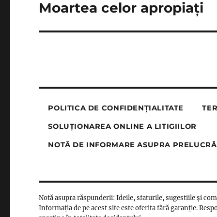
Moartea celor apropiați
Next
post:
POLITICA DE CONFIDENȚIALITATE
TER
SOLUȚIONAREA ONLINE A LITIGIILOR
NOTĂ DE INFORMARE ASUPRA PRELUCRĂ
Notă asupra răspunderii: Ideile, sfaturile, sugestiile și co
Informația de pe acest site este oferita fără garanție. Respo