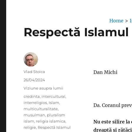
Home
>
Respectă Islamul 
Author
Vlad Stoica
Dan Michi
Posted
26/04/2024
on
Categories
Viziune asupra lumii
Tags
credinta
,
intercultural
,
interreligios
,
Islam
,
Da. Coranul prev
multiculturalitate
,
musulman
,
pluralism
islam
,
religia islamica
,
Nu este silire l
religie
,
Respectă Islamul
dreaptă și rătăc