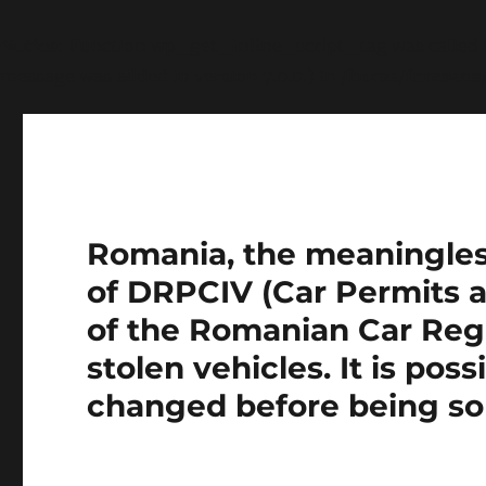
Notice
: Function wp_get_inline_script_tag was called
message was added in version 7.0.0.) in
/home/farasens
Romania, the meaningless 
of DRPCIV (Car Permits a
of the Romanian Car Regi
stolen vehicles. It is pos
changed before being so