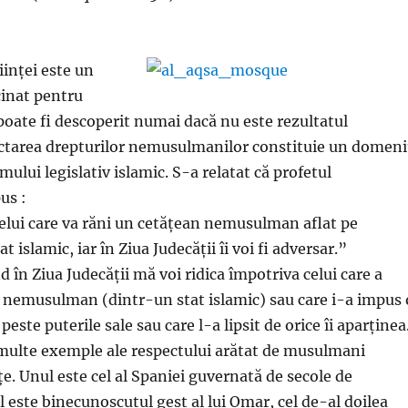
iinței este un
inat pentru
poate fi descoperit numai dacă nu este rezultatul
ectarea drepturilor nemusulmanilor constituie un domen
emului legislativ islamic. S-a relatat că profetul
us :
lui care va răni un cetățean nemusulman aflat pe
at islamic, iar în Ziua Judecății îi voi fi adversar.”
 în Ziua Judecății mă voi ridica împotriva celui care a
r nemusulman (dintr-un stat islamic) sau care i-a impus 
peste puterile sale sau care l-a lipsit de orice îi aparținea
 multe exemple ale respectului arătat de musulmani
țe. Unul este cel al Spaniei guvernată de secole de
 este binecunoscutul gest al lui Omar, cel de-al doilea