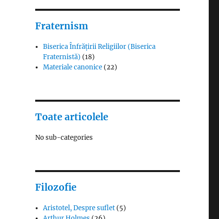
Fraternism
Biserica Înfrățirii Religiilor (Biserica
Fraternistă)
(18)
Materiale canonice
(22)
Toate articolele
No sub-categories
Filozofie
Aristotel, Despre suflet
(5)
Arthur Holmes
(26)