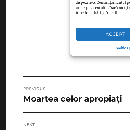
dispozitive. Consimțământul p
Respectă Islamul
unice pe acest site. Dacă nu î
funcționalități și funcții.
Respectă Islamul
Respectă Islamul
Respectă Islamul
ACCEPT
Cookies p
Post
PREVIOUS
navigation
Moartea celor apropiați
Previous
post:
NEXT