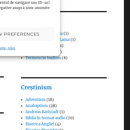
entul de navigare sau ID-uri
 negative asupra unor anumite
Budism
Budismul în Japonia
(1)
W PREFERENCES
Interviuri cu Dalai Lama
(1)
Meditația budistă
(1)
 site-ului
Patriarhi Tiantai
(1)
Termeni în budism
(8)
Creștinism
Adventism
(18)
Anabaptism
(28)
Andreas Karlstadt
(1)
Biblia în format audio
(70)
Biserica Angliei
(4)