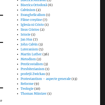
Biserica Moraviei
(1)
Biserica Ortodoxă
(6)
Calvinism
(2)
Evanghelicalism
(1)
Filme creștine
(7)
Iglesia ni Cristo
(1)
Iisus Cristos
(2)
Istorie
(1)
Jan Hus
(7)
John Calvin
(3)
Luteranism
(5)
Martin Luther
(36)
Metodism
(2)
Penticostalism
(3)
Presbiterianism
(1)
profeții Zwickau
(1)
Protestantism – aspecte generale
(13)
Reforme
(9)
Teologie
(10)
Thomas Müntzer
(1)
te