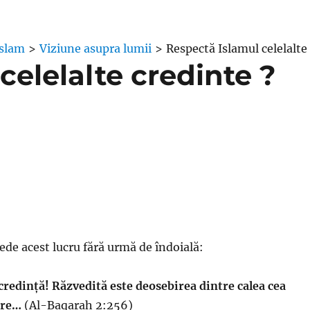
Islam
>
Viziune asupra lumii
>
Respectă Islamul celelalte
celelalte credinte ?
ede acest lucru fără urmă de îndoială:
a credință! Răzvedită este deosebirea dintre calea cea
ire…
(Al-Baqarah 2:256)