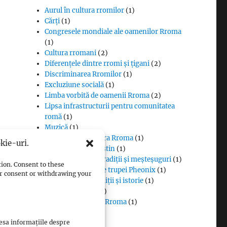
Aurul în cultura rromilor
(1)
Cărți
(1)
Congresele mondiale ale oamenilor Rroma
(1)
Cultura rromani
(2)
Diferențele dintre rromi și țigani
(2)
Discriminarea Rromilor
(1)
Excluziune socială
(1)
Limba vorbită de oamenii Rroma
(2)
Lipsa infrastructurii pentru comunitatea
romă
(1)
Muzică
(1)
Proverbe din cultura Rroma
(1)
kie-uri.
Romii și cultul creștin
(1)
Rromii căldărari: tradiții și meșteșuguri
(1)
tion. Consent to these
Rromii în melodiile trupei Pheonix
(1)
our consent or withdrawing your
Rromii slătari: tradiții și istorie
(1)
Sclavia rromilor
(1)
Steagul oamenilor Rroma
(1)
Vlax Romani
(1)
cesa informațiile despre