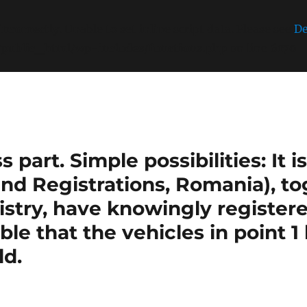
incorrectly
. Unable to set inline script data. Please see
De
/public_html/wp-includes/functions.php
on line
6170
part. Simple possibilities: It 
nd Registrations, Romania), t
stry, have knowingly register
sible that the vehicles in point 
ld.