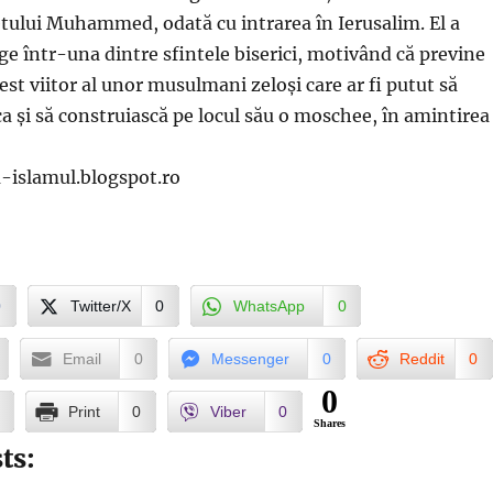
etului Muhammed, odată cu intrarea în Ierusalim. El a
age într-una dintre sfintele biserici, motivând că previne
gest viitor al unor musulmani zeloși care ar fi putut să
a și să construiască pe locul său o moschee, în amintirea
a-islamul.blogspot.ro
0
Twitter/X
0
WhatsApp
0
Email
0
Messenger
0
Reddit
0
0
Print
0
Viber
0
Shares
ts: