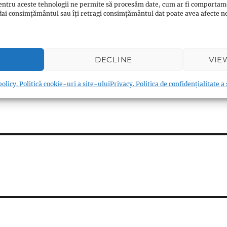
entru aceste tehnologii ne permite să procesăm date, cum ar fi comportam
 celelalte credinte ?
ți dai consimțământul sau îți retragi consimțământul dat poate avea afecte
 celelalte credinte ?
 celelalte credinte ?
 celelalte credinte ?
DECLINE
VIE
olicy. Politică cookie-uri a site-ului
Privacy. Politica de confidențialitate a