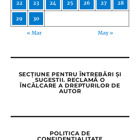
22
23
24
25
26
27
28
29
30
« Mar
May »
SECȚIUNE PENTRU ÎNTREBĂRI ȘI
SUGESTII. RECLAMĂ O
ÎNCĂLCARE A DREPTURILOR DE
AUTOR
POLITICA DE
CONFIDENȚIALITATE