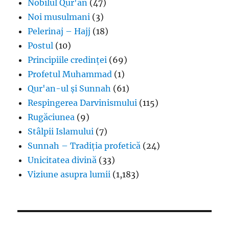
Nobilul Qur'an
(47)
Noi musulmani
(3)
Pelerinaj – Hajj
(18)
Postul
(10)
Principiile credinței
(69)
Profetul Muhammad
(1)
Qur'an-ul și Sunnah
(61)
Respingerea Darvinismului
(115)
Rugăciunea
(9)
Stâlpii Islamului
(7)
Sunnah – Tradiția profetică
(24)
Unicitatea divină
(33)
Viziune asupra lumii
(1,183)