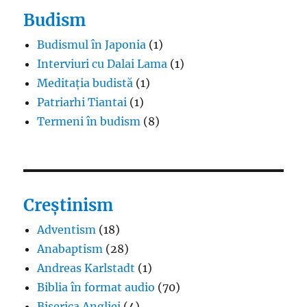
Budism
Budismul în Japonia
(1)
Interviuri cu Dalai Lama
(1)
Meditația budistă
(1)
Patriarhi Tiantai
(1)
Termeni în budism
(8)
Creștinism
Adventism
(18)
Anabaptism
(28)
Andreas Karlstadt
(1)
Biblia în format audio
(70)
Biserica Angliei
(4)