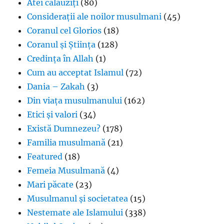
Atei călăuziți
(80)
Considerații ale noilor musulmani
(45)
Coranul cel Glorios
(18)
Coranul și Știința
(128)
Credința în Allah
(1)
Cum au acceptat Islamul
(72)
Dania – Zakah
(3)
Din viața musulmanului
(162)
Etici și valori
(34)
Există Dumnezeu?
(178)
Familia musulmană
(21)
Featured
(18)
Femeia Musulmană
(4)
Mari păcate
(23)
Musulmanul și societatea
(15)
Nestemate ale Islamului
(338)