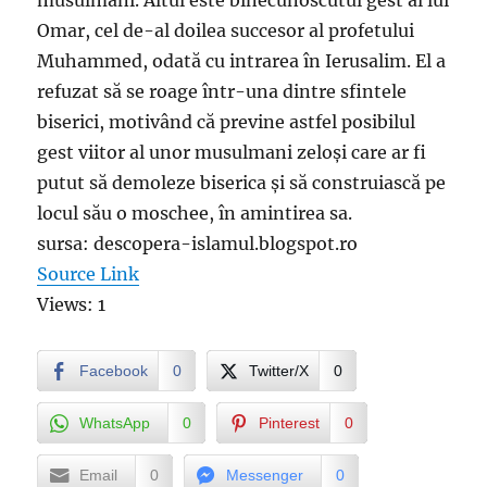
musulmani. Altul este binecunoscutul gest al lui
Omar, cel de-al doilea succesor al profetului
Muhammed, odată cu intrarea în Ierusalim. El a
refuzat să se roage într-una dintre sfintele
biserici, motivând că previne astfel posibilul
gest viitor al unor musulmani zeloși care ar fi
putut să demoleze biserica și să construiască pe
locul său o moschee, în amintirea sa.
sursa: descopera-islamul.blogspot.ro
Source Link
Views: 1
Facebook
0
Twitter/X
0
WhatsApp
0
Pinterest
0
Email
0
Messenger
0