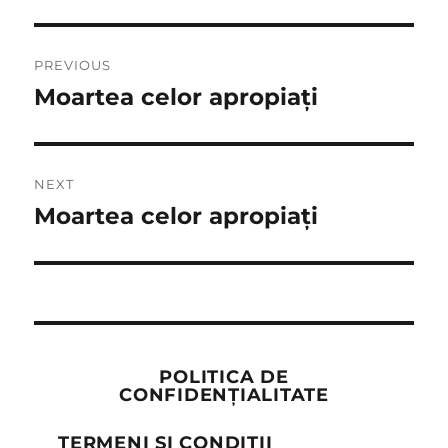
Post
PREVIOUS
navigation
Moartea celor apropiați
Previous
post:
NEXT
Moartea celor apropiați
Next
post:
POLITICA DE
CONFIDENȚIALITATE
TERMENI ȘI CONDIȚII