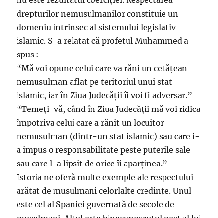
nu este rezultatul coerciției. Respectarea
drepturilor nemusulmanilor constituie un
domeniu intrinsec al sistemului legislativ
islamic. S-a relatat că profetul Muhammed a
spus :
“Mă voi opune celui care va răni un cetățean
nemusulman aflat pe teritoriul unui stat
islamic, iar în Ziua Judecății îi voi fi adversar.”
“Temeți-vă, când în Ziua Judecății mă voi ridica
împotriva celui care a rănit un locuitor
nemusulman (dintr-un stat islamic) sau care i-
a impus o responsabilitate peste puterile sale
sau care l-a lipsit de orice îi aparținea.”
Istoria ne oferă multe exemple ale respectului
arătat de musulmani celorlalte credințe. Unul
este cel al Spaniei guvernată de secole de