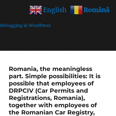
Română
English
Notice
: Function wp_get_inline_script_tag was called
incorrectly
. Unable to set inline script data. Please see
Debugging in WordPress
for more information. (This
message was added in version 7.0.0.) in
/home/farasens/public_html/wp-
includes/functions.php
on line
6170
Romania, the meaningless
part. Simple possibilities: It is
possible that employees of
DRPCIV (Car Permits and
Registrations, Romania),
together with employees of
the Romanian Car Registry,