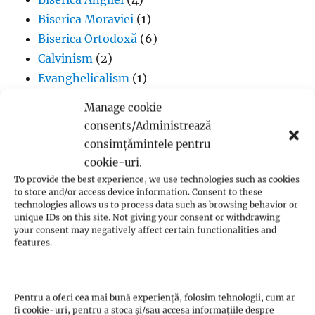
Biserica Moraviei
(1)
Biserica Ortodoxă
(6)
Calvinism
(2)
Evanghelicalism
(1)
Filme creștine
(7)
Manage cookie
Iglesia ni Cristo
(1)
consents/Administrează
Iisus Cristos
(2)
consimțămintele pentru
Istorie
(1)
cookie-uri.
Jan Hus
(7)
To provide the best experience, we use technologies such as cookies
to store and/or access device information. Consent to these
John Calvin
(3)
technologies allows us to process data such as browsing behavior or
Luteranism
(5)
unique IDs on this site. Not giving your consent or withdrawing
your consent may negatively affect certain functionalities and
Martin Luther
(36)
features.
Metodism
(2)
Penticostalism
(3)
Presbiterianism
(1)
Pentru a oferi cea mai bună experiență, folosim tehnologii, cum ar
fi cookie-uri, pentru a stoca și/sau accesa informațiile despre
profeții Zwickau
(1)