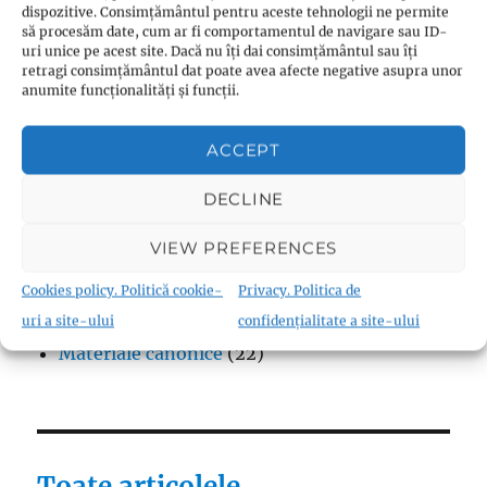
dispozitive. Consimțământul pentru aceste tehnologii ne permite
Protestantism – aspecte generale
(13)
să procesăm date, cum ar fi comportamentul de navigare sau ID-
uri unice pe acest site. Dacă nu îți dai consimțământul sau îți
Reforme
(9)
retragi consimțământul dat poate avea afecte negative asupra unor
Teologie
(10)
anumite funcționalități și funcții.
Thomas Müntzer
(1)
ACCEPT
DECLINE
Fraternism
VIEW PREFERENCES
Biserica Înfrățirii Religiilor (Biserica
Cookies policy. Politică cookie-
Privacy. Politica de
Fraternistă)
(18)
uri a site-ului
confidențialitate a site-ului
Materiale canonice
(22)
Toate articolele