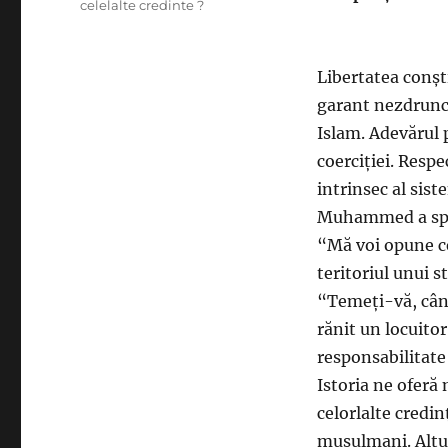
celelalte credinte ?
Libertatea conșt
garant nezdrunc
Islam. Adevărul 
coerciției. Resp
intrinsec al sist
Muhammed a sp
“Mă voi opune ce
teritoriul unui st
“Temeți-vă, când
rănit un locuito
responsabilitate 
Istoria ne oferă
celorlalte credin
musulmani. Altul