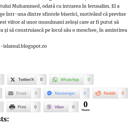
etului Muhammed, odată cu intrarea în Ierusalim. El a
age într-una dintre sfintele biserici, motivând că previne
gest viitor al unor musulmani zeloși care ar fi putut să
a și să construiască pe locul său o moschee, în amintirea
a-islamul.blogspot.ro
0
Twitter/X
0
WhatsApp
0
Email
0
Messenger
0
Reddit
0
0
Print
0
Viber
0
Shares
ts: