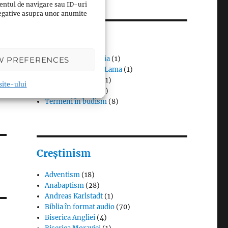
entul de navigare sau ID-uri
 negative asupra unor anumite
Budism
Budismul în Japonia
(1)
W PREFERENCES
Interviuri cu Dalai Lama
(1)
Meditația budistă
(1)
 site-ului
Patriarhi Tiantai
(1)
Termeni în budism
(8)
Creștinism
Adventism
(18)
Anabaptism
(28)
Andreas Karlstadt
(1)
Biblia în format audio
(70)
Biserica Angliei
(4)