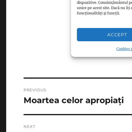
dispozitive. Consimțământul p
Respectă Islamul
unice pe acest site. Dacă nu î
funcționalități și funcții.
Respectă Islamul
Respectă Islamul
Respectă Islamul
ACCEPT
Cookies p
Post
PREVIOUS
navigation
Moartea celor apropiați
Previous
post:
NEXT