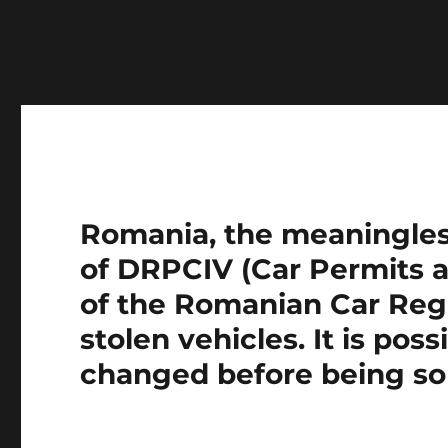
Notice
: Function wp_get_inline_script_tag was called
message was added in version 7.0.0.) in
/home/farasens
Romania, the meaningless 
of DRPCIV (Car Permits a
of the Romanian Car Regi
stolen vehicles. It is pos
changed before being so