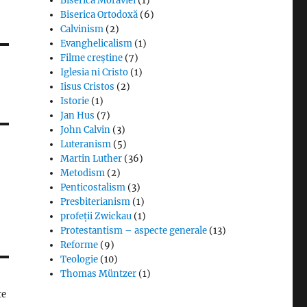
Biserica Moraviei
(1)
Biserica Ortodoxă
(6)
Calvinism
(2)
Evanghelicalism
(1)
Filme creștine
(7)
Iglesia ni Cristo
(1)
Iisus Cristos
(2)
Istorie
(1)
Jan Hus
(7)
John Calvin
(3)
Luteranism
(5)
Martin Luther
(36)
Metodism
(2)
Penticostalism
(3)
Presbiterianism
(1)
profeții Zwickau
(1)
Protestantism – aspecte generale
(13)
Reforme
(9)
Teologie
(10)
Thomas Müntzer
(1)
te