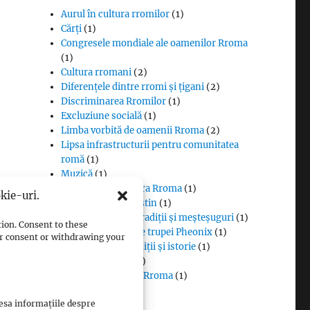
Aurul în cultura rromilor
(1)
Cărți
(1)
Congresele mondiale ale oamenilor Rroma
(1)
Cultura rromani
(2)
Diferențele dintre rromi și țigani
(2)
Discriminarea Rromilor
(1)
Excluziune socială
(1)
Limba vorbită de oamenii Rroma
(2)
Lipsa infrastructurii pentru comunitatea
romă
(1)
Muzică
(1)
Proverbe din cultura Rroma
(1)
kie-uri.
Romii și cultul creștin
(1)
Rromii căldărari: tradiții și meșteșuguri
(1)
tion. Consent to these
Rromii în melodiile trupei Pheonix
(1)
our consent or withdrawing your
Rromii slătari: tradiții și istorie
(1)
Sclavia rromilor
(1)
Steagul oamenilor Rroma
(1)
Vlax Romani
(1)
cesa informațiile despre