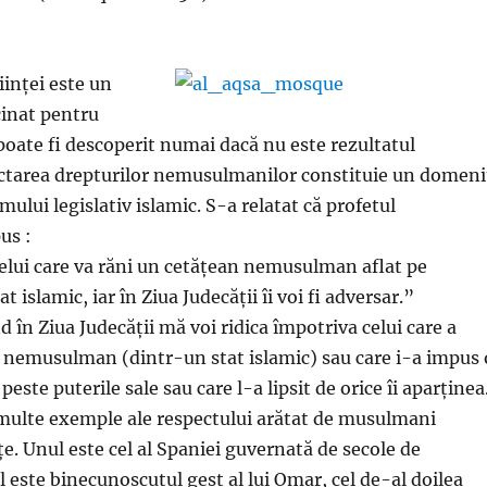
iinței este un
inat pentru
poate fi descoperit numai dacă nu este rezultatul
ectarea drepturilor nemusulmanilor constituie un domen
emului legislativ islamic. S-a relatat că profetul
us :
lui care va răni un cetățean nemusulman aflat pe
at islamic, iar în Ziua Judecății îi voi fi adversar.”
 în Ziua Judecății mă voi ridica împotriva celui care a
r nemusulman (dintr-un stat islamic) sau care i-a impus 
peste puterile sale sau care l-a lipsit de orice îi aparținea
 multe exemple ale respectului arătat de musulmani
țe. Unul este cel al Spaniei guvernată de secole de
 este binecunoscutul gest al lui Omar, cel de-al doilea